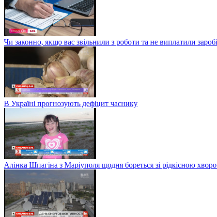
Чи законно, якщо вас звільнили з роботи та не виплатили заро
В Україні прогнозують дефіцит часнику
Алінка Шпагіна з Маріуполя щодня бореться зі рідкісною хвор