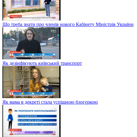
Що треба знати про членів нового Кабінету Міністрів України
Як дезінфікують київський транспорт
Як мама в декреті стала успішною блогеркою