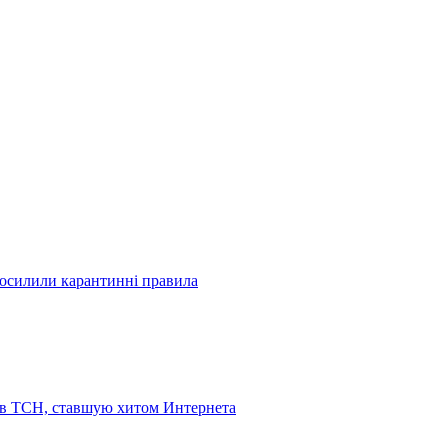
посилили карантинні правила
 в ТСН, ставшую хитом Интернета