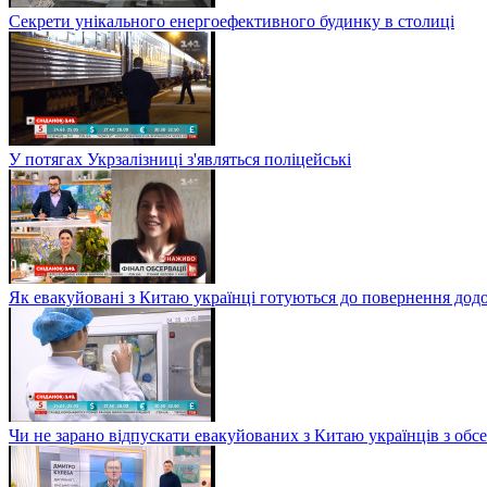
Секрети унікального енергоефективного будинку в столиці
У потягах Укрзалізниці з'являться поліцейські
Як евакуйовані з Китаю українці готуються до повернення дод
Чи не зарано відпускати евакуйованих з Китаю українців з обсе