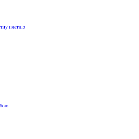
бітну платню
обою