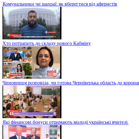
Комунальники чи шахраї: як вберегтися від аферистів
Хто потрапить до складу нового Кабміну
Чиновниця розповіла, чи готова Чернівецька область до корона
Які фінансові бонуси отримають молоді українські вчителі