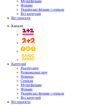
Мультфільми
Фільми
Українські фільми і серіали
Всі категорії
Всі проєкти
Канали
Категорії
Реаліті-шоу
Розважальні шоу
Новини
Серіали
Мультфільми
Фільми
Українські фільми і серіали
Всі категорії
Всі проєкти