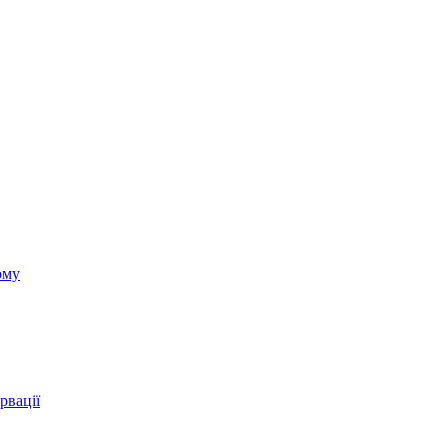
ому
рвації