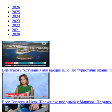
2026
2025
2024
2023
2022
2021
2020
Вимагають тестування або вакцинацію: які туристичні країни 
Егор Гордеев и Неля Шовкопляс про улыбку Марички Падалко