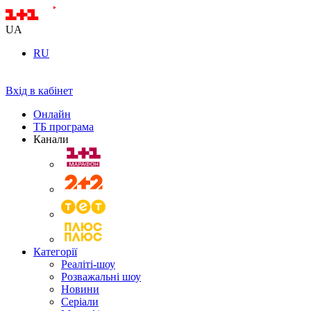
UA
RU
Вхід в кабінет
Онлайн
ТБ програма
Канали
Категорії
Реаліті-шоу
Розважальні шоу
Новини
Серіали