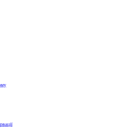
ому
рвації