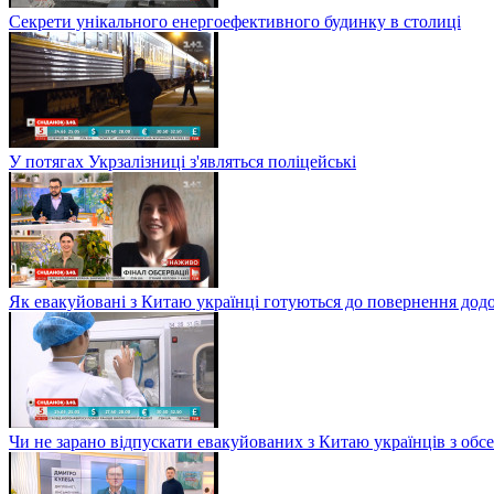
Секрети унікального енергоефективного будинку в столиці
У потягах Укрзалізниці з'являться поліцейські
Як евакуйовані з Китаю українці готуються до повернення дод
Чи не зарано відпускати евакуйованих з Китаю українців з обсе