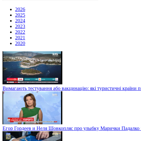
2026
2025
2024
2023
2022
2021
2020
Вимагають тестування або вакцинацію: які туристичні країни 
Егор Гордеев и Неля Шовкопляс про улыбку Марички Падалко