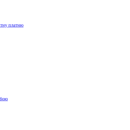
бітну платню
обою