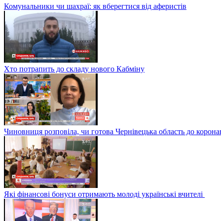
Комунальники чи шахраї: як вберегтися від аферистів
Хто потрапить до складу нового Кабміну
Чиновниця розповіла, чи готова Чернівецька область до корона
Які фінансові бонуси отримають молоді українські вчителі