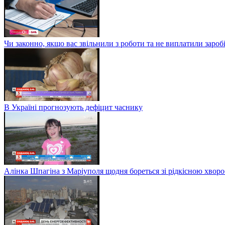
Чи законно, якщо вас звільнили з роботи та не виплатили заро
В Україні прогнозують дефіцит часнику
Алінка Шпагіна з Маріуполя щодня бореться зі рідкісною хвор