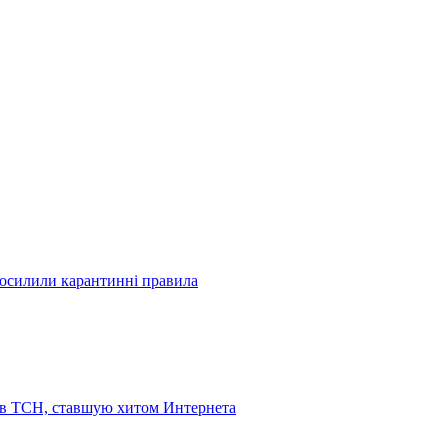
посилили карантинні правила
 в ТСН, ставшую хитом Интернета