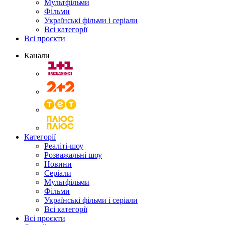
Мультфільми
Фільми
Українські фільми і серіали
Всі категорії
Всі проєкти
Канали
Категорії
Реаліті-шоу
Розважальні шоу
Новини
Серіали
Мультфільми
Фільми
Українські фільми і серіали
Всі категорії
Всі проєкти