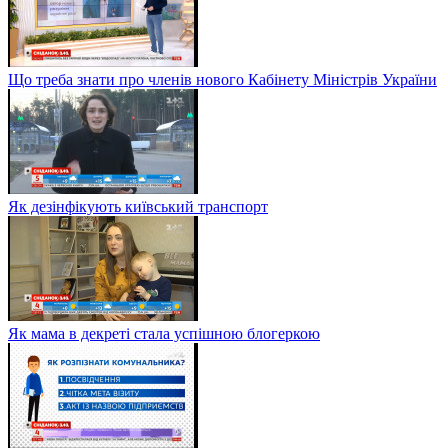
Що треба знати про членів нового Кабінету Міністрів України
Як дезінфікують київський транспорт
Як мама в декреті стала успішною блогеркою