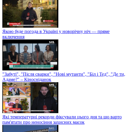
Якою буде погода в Україні у новорічну ніч — пряме
включення
"Забуті", "Після сварки", "Нові мутанти", "Біл і Тед", "Де ти,
Адаме?" – Кіносніданок
Які температурні рекорди фіксували цього дня та що варто
пам'ятати про неносіння захисних масок