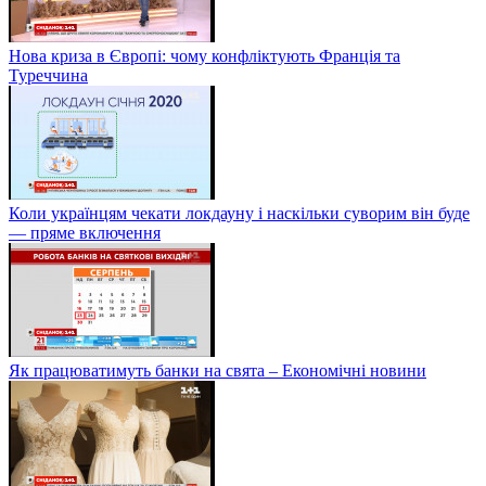
Нова криза в Європі: чому конфліктують Франція та
Туреччина
Коли українцям чекати локдауну і наскільки суворим він буде
— пряме включення
Як працюватимуть банки на свята – Економічні новини