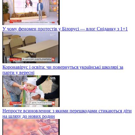
У чому феномен протестів у Білорусі — влог Сніданку з 1+1
Коронавірус і освіта: чи повернуться українські школярі за
парти у вересні
Непросте всиновлення: з якими перешкодами стикаються діти
на шляху до нових родин