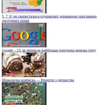
5, 7, 9: чи скористалися підприємці державною програмою
доступних позик
Google – 23: як виникла найбільша пошукова мережа світу
Шоколадна ковбаска — Рецепти з дитинства