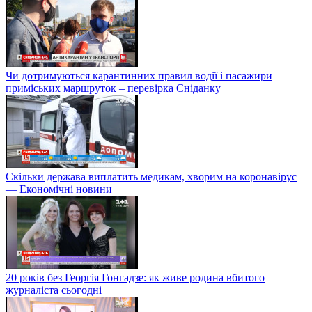
Чи дотримуються карантинних правил водії і пасажири
приміських маршруток – перевірка Сніданку
Скільки держава виплатить медикам, хворим на коронавірус
— Економічні новини
20 років без Георгія Гонгадзе: як живе родина вбитого
журналіста сьогодні