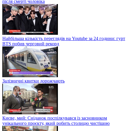
після смерті чоловіка
Найбільша кількість переглядів на Youtube за 24 години: гурт
BTS побив черговий рекорд
Залізничні квитки дорожчають
Києве, мий: Сніданок поспілкувався із засновником
унікального проєкту, який робить столицю чистішою