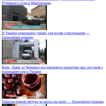
Рубіжного Ольги Мартиненко
В Україні покращать умови для водіїв електрокарів —
Економічні новини
Київ, Львів та Чернівці послаблюють карантин: яка ситуація з
коронавірусом в Україні
Півкілограмові яблука та акциз на вино — Економічні новини