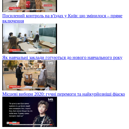
Посилений контроль на в'їздах у Київ: що змінилося – пряме
включення
Як навчальні заклади готуються до нового навчального року
Місцеві вибори 2020: гучні перемоги та найкурйозніші фіаско