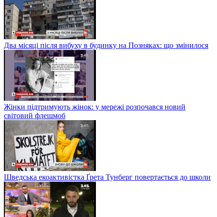
Два місяці після вибуху в будинку на Позняках: що змінилося
Жінки підтримують жінок: у мережі розпочався новий
світовий флешмоб
Шведська екоактивістка Ґрета Тунберг повертається до школи