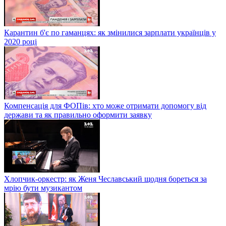
Карантин б'є по гаманцях: як змінилися зарплати українців у
2020 році
Компенсація для ФОПів: хто може отримати допомогу від
держави та як правильно оформити заявку
Хлопчик-оркестр: як Женя Чеславський щодня бореться за
мрію бути музикантом