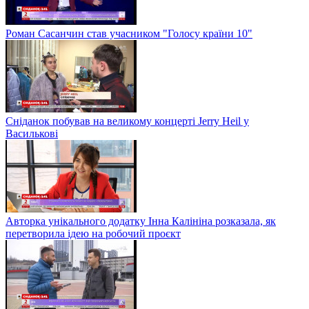
Роман Сасанчин став учасником "Голосу країни 10"
Сніданок побував на великому концерті Jerry Heil у
Василькові
Авторка унікального додатку Інна Калініна розказала, як
перетворила ідею на робочий проєкт