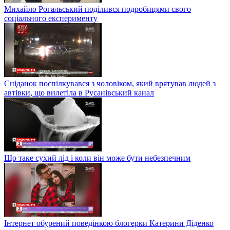
Михайло Рогальський поділився подробицями свого
соціального експерименту
Сніданок поспілкувався з чоловіком, який врятував людей з
автівки, що вилетіла в Русанівський канал
Що таке сухий лід і коли він може бути небезпечним
Інтернет обурений поведінкою блогерки Катерини Діденко