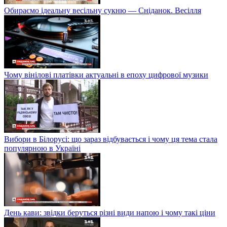
Обираємо ідеальну весільну сукню — Сніданок. Весілля
Чому вінілові платівки актуальні в епоху цифрової музики
Вибори в Білорусі: що зараз відбувається і чому ця тема стала
популярною в Україні
День кави: звідки беруться різні види напою і чому такі ціни