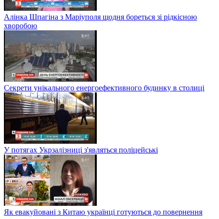
Алінка Шпагіна з Маріуполя щодня бореться зі рідкісною
хворобою
Секрети унікального енергоефективного будинку в столиці
У потягах Укрзалізниці з'являться поліцейські
Як евакуйовані з Китаю українці готуються до повернення