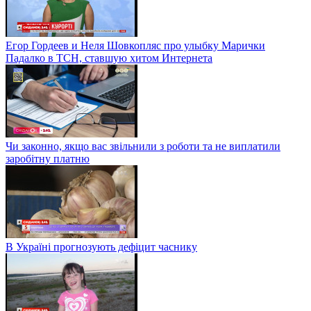
Егор Гордеев и Неля Шовкопляс про улыбку Марички
Падалко в ТСН, ставшую хитом Интернета
Чи законно, якщо вас звільнили з роботи та не виплатили
заробітну платню
В Україні прогнозують дефіцит часнику