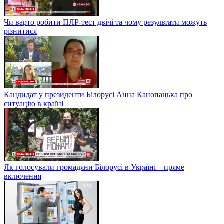
Чи варто робити ПЛР-тест двічі та чому результати можуть
різнитися
Кандидат у президенти Білорусі Анна Канопацька про
ситуацію в країні
Як голосували громадяни Білорусі в Україні – пряме
включення