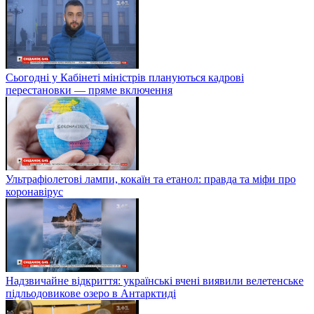
Сьогодні у Кабінеті міністрів плануються кадрові
перестановки — пряме включення
Ультрафіолетові лампи, кокаїн та етанол: правда та міфи про
коронавірус
Надзвичайне відкриття: українські вчені виявили велетенське
підльодовикове озеро в Антарктиді