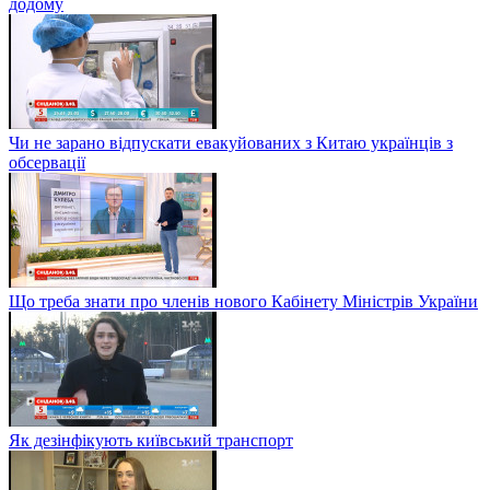
додому
Чи не зарано відпускати евакуйованих з Китаю українців з
обсервації
Що треба знати про членів нового Кабінету Міністрів України
Як дезінфікують київський транспорт