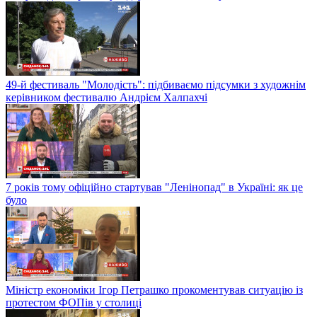
49-й фестиваль "Молодість": підбиваємо підсумки з художнім
керівником фестивалю Андрієм Халпахчі
7 років тому офіційно стартував "Ленінопад" в Україні: як це
було
Міністр економіки Ігор Петрашко прокоментував ситуацію із
протестом ФОПів у столиці