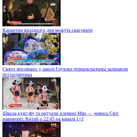
Карантин вихідного дня можуть скасувати
Свято зіпсовано: у школі Глухова першокласника залишили
без подарунка
Школа кунг-фу та ритуали племені Мяо — дивись Світ
навиворіт. Китай о 22:45 на каналі 1+1