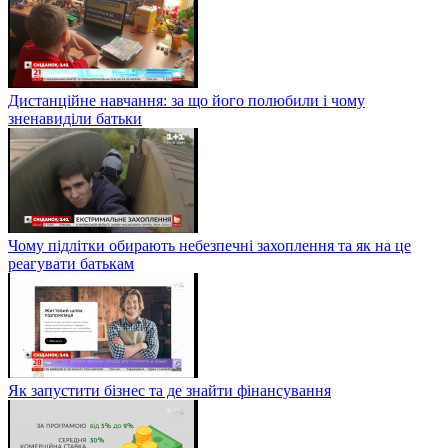
Дистанційне навчання: за що його полюбили і чому
зненавиділи батьки
Чому підлітки обирають небезпечні захоплення та як на це
реагувати батькам
Як запустити бізнес та де знайти фінансування