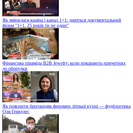
Як змінилася країна і канал 1+1: дивіться документальний
фільм "1+1. 25 років ти не один"
Фінансова піраміда B2B Jewelry: коли покарають причетних
до оборудки
Як пояснити британцям феномен літньої кухні — фудблогерка
Оля Геркулес