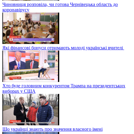
Чиновниця розповіла, чи готова Чернівецька область до
коронавірусу
Які фінансові бонуси отримають молоді українські вчителі
Хто буде головним конкурентом Трампа на президентських
виборах у США
Що українці знають про значення власного імені