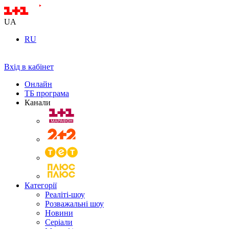
UA
RU
Вхід в кабінет
Онлайн
ТБ програма
Канали
Категорії
Реаліті-шоу
Розважальні шоу
Новини
Серіали