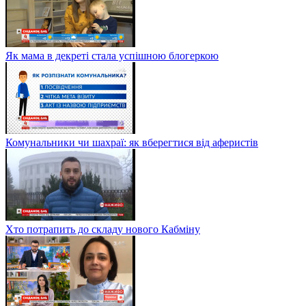
Як мама в декреті стала успішною блогеркою
Комунальники чи шахраї: як вберегтися від аферистів
Хто потрапить до складу нового Кабміну