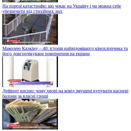
На порозі катастрофи: що чекає на Україну і чи можна себе
убезпечити від стихійних лих
Маколею Калкіну – 40: історія найвідомішого кінохлопчика та
його довгоочікуване повернення на екрани
Дефіцит кисню: чому хворі на ковід змушені купувати кисневі
балони за власні гроші