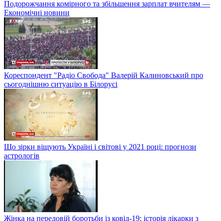
Подорожчання комірного та збільшення зарплат вчителям —
Економічні новини
Кореспондент "Радіо Свобода" Валерій Калиновський про
сьогоднішню ситуацію в Білорусі
Що зірки віщують Україні і світові у 2021 році: прогнози
астрологів
Жінка на передовій боротьби із ковід-19: історія лікарки з