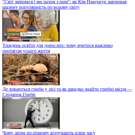
"Світ змінився і ми разом з ним": як Кім Намджун завоював
шалену популярність по всьому світу
Тиждень освіти для дорослих: чому вчитися важливо
протягом усього життя
Де ховаються гриби у лісі та як швидко знайти грибні місця —
Сніданок.Гриби
Чому люди по-різному відчувають плин часу