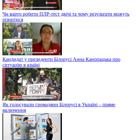
Чи варто робити ПЛР-тест двічі та чому результати можуть
різнитися
Кандидат у президенти Білорусі Анна Канопацька про
ситуацію в країні
Як голосували громадяни Білорусі в Україні – пряме
включення