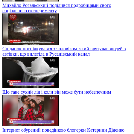
Михайло Рогальський поділився подробицями свого
соціального експерименту
Сніданок поспілкувався з чоловіком, який врятував людей з
автівки, що вилетіла в Русанівський канал
Що таке сухий лід і коли він може бути небезпечним
Інтернет обурений поведінкою блогерки Катерини Діденко