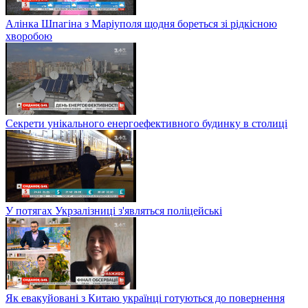
Алінка Шпагіна з Маріуполя щодня бореться зі рідкісною
хворобою
Секрети унікального енергоефективного будинку в столиці
У потягах Укрзалізниці з'являться поліцейські
Як евакуйовані з Китаю українці готуються до повернення