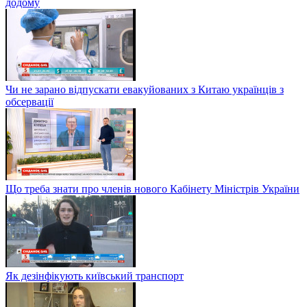
додому
Чи не зарано відпускати евакуйованих з Китаю українців з
обсервації
Що треба знати про членів нового Кабінету Міністрів України
Як дезінфікують київський транспорт