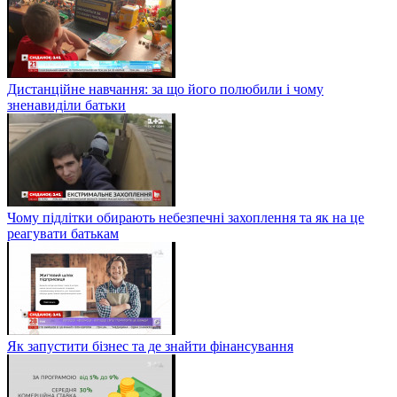
Дистанційне навчання: за що його полюбили і чому
зненавиділи батьки
Чому підлітки обирають небезпечні захоплення та як на це
реагувати батькам
Як запустити бізнес та де знайти фінансування