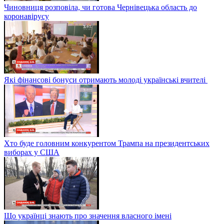
Чиновниця розповіла, чи готова Чернівецька область до
коронавірусу
Які фінансові бонуси отримають молоді українські вчителі
Хто буде головним конкурентом Трампа на президентських
виборах у США
Що українці знають про значення власного імені