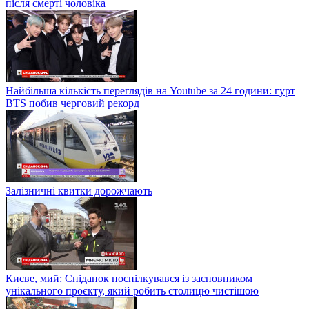
після смерті чоловіка
Найбільша кількість переглядів на Youtube за 24 години: гурт
BTS побив черговий рекорд
Залізничні квитки дорожчають
Києве, мий: Сніданок поспілкувався із засновником
унікального проєкту, який робить столицю чистішою