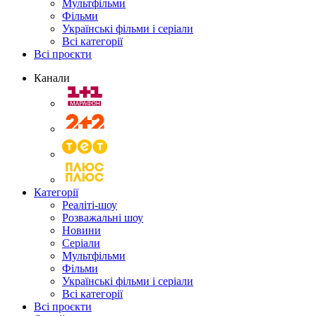
Мультфільми
Фільми
Українські фільми і серіали
Всі категорії
Всі проєкти
Канали
Категорії
Реаліті-шоу
Розважальні шоу
Новини
Серіали
Мультфільми
Фільми
Українські фільми і серіали
Всі категорії
Всі проєкти