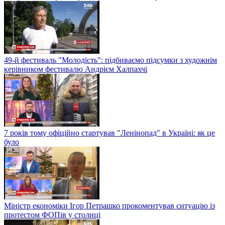
49-й фестиваль "Молодість": підбиваємо підсумки з художнім
керівником фестивалю Андрієм Халпахчі
7 років тому офіційно стартував "Ленінопад" в Україні: як це
було
Міністр економіки Ігор Петрашко прокоментував ситуацію із
протестом ФОПів у столиці