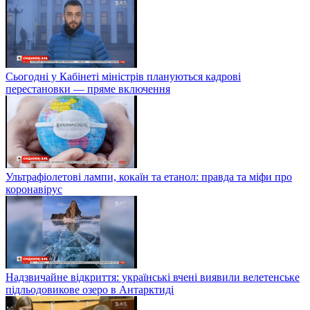
Сьогодні у Кабінеті міністрів плануються кадрові
перестановки — пряме включення
Ультрафіолетові лампи, кокаїн та етанол: правда та міфи про
коронавірус
Надзвичайне відкриття: українські вчені виявили велетенське
підльодовикове озеро в Антарктиді