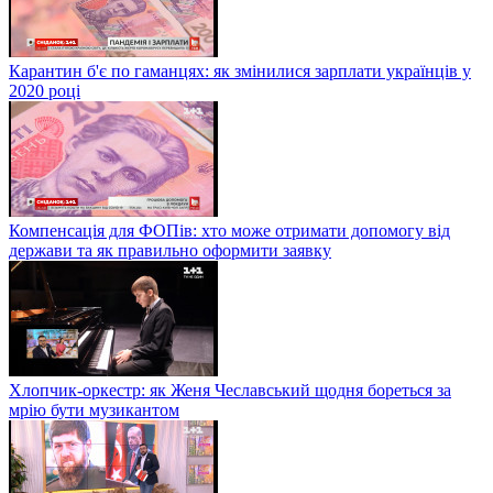
Карантин б'є по гаманцях: як змінилися зарплати українців у
2020 році
Компенсація для ФОПів: хто може отримати допомогу від
держави та як правильно оформити заявку
Хлопчик-оркестр: як Женя Чеславський щодня бореться за
мрію бути музикантом