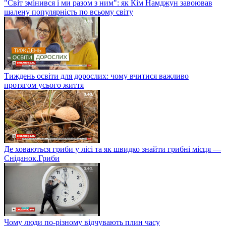
"Світ змінився і ми разом з ним": як Кім Намджун завоював
шалену популярність по всьому світу
Тиждень освіти для дорослих: чому вчитися важливо
протягом усього життя
Де ховаються гриби у лісі та як швидко знайти грибні місця —
Сніданок.Гриби
Чому люди по-різному відчувають плин часу