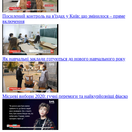
Посилений контроль на в'їздах у Київ: що змінилося – пряме
включення
Як навчальні заклади готуються до нового навчального року
Місцеві вибори 2020: гучні перемоги та найкурйозніші фіаско