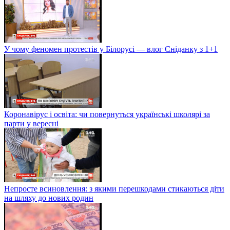
У чому феномен протестів у Білорусі — влог Сніданку з 1+1
Коронавірус і освіта: чи повернуться українські школярі за
парти у вересні
Непросте всиновлення: з якими перешкодами стикаються діти
на шляху до нових родин