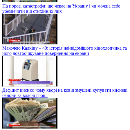
На порозі катастрофи: що чекає на Україну і чи можна себе
убезпечити від стихійних лих
Маколею Калкіну – 40: історія найвідомішого кінохлопчика та
його довгоочікуване повернення на екрани
Дефіцит кисню: чому хворі на ковід змушені купувати кисневі
балони за власні гроші