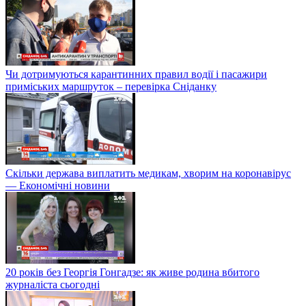
Чи дотримуються карантинних правил водії і пасажири
приміських маршруток – перевірка Сніданку
Скільки держава виплатить медикам, хворим на коронавірус
— Економічні новини
20 років без Георгія Гонгадзе: як живе родина вбитого
журналіста сьогодні