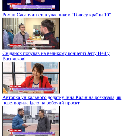
Роман Сасанчин став учасником "Голосу країни 10"
Сніданок побував на великому концерті Jerry Heil у
Василькові
Авторка унікального додатку Інна Калініна розказала, як
перетворила ідею на робочий проєкт