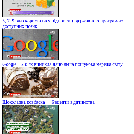
5, 7, 9: чи скористалися підприємці державною програмою
доступних позик
Google – 23: як виникла найбільша пошукова мережа світу
Шоколадна ковбаска — Рецепти з дитинства