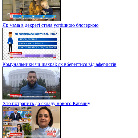
Як мама в декреті стала успішною блогеркою
Комунальники чи шахраї: як вберегтися від аферистів
Хто потрапить до складу нового Кабміну