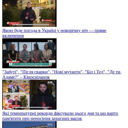
Якою буде погода в Україні у новорічну ніч — пряме
включення
"Забуті", "Після сварки", "Нові мутанти", "Біл і Тед", "Де ти,
Адаме?" – Кіносніданок
Які температурні рекорди фіксували цього дня та що варто
пам'ятати про неносіння захисних масок