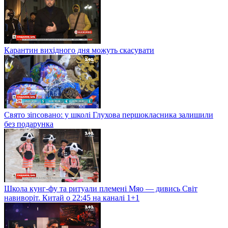
Карантин вихідного дня можуть скасувати
Свято зіпсовано: у школі Глухова першокласника залишили
без подарунка
Школа кунг-фу та ритуали племені Мяо — дивись Світ
навиворіт. Китай о 22:45 на каналі 1+1