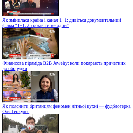
Як змінилася країна і канал 1+1: дивіться документальний
фільм "1+1. 25 років ти не один"
Фінансова піраміда B2B Jewelry: коли покарають причетних
до оборудки
Як пояснити британцям феномен літньої кухні — фудблогерка
Оля Геркулес