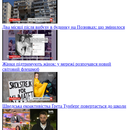
Два місяці після вибуху в будинку на Позняках: що змінилося
Жінки підтримують жінок: у мережі розпочався новий
світовий флешмоб
Шведська екоактивістка Ґрета Тунберг повертається до школи