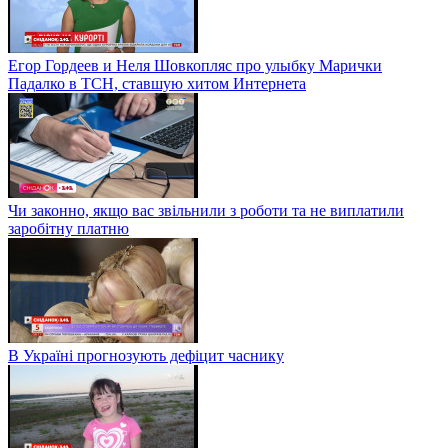
Егор Гордеев и Неля Шовкопляс про улыбку Марички
Падалко в ТСН, ставшую хитом Интернета
Чи законно, якщо вас звільнили з роботи та не виплатили
заробітну платню
В Україні прогнозують дефіцит часнику