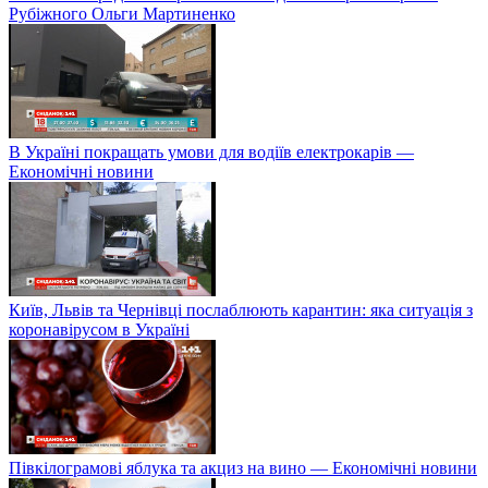
Рубіжного Ольги Мартиненко
В Україні покращать умови для водіїв електрокарів —
Економічні новини
Київ, Львів та Чернівці послаблюють карантин: яка ситуація з
коронавірусом в Україні
Півкілограмові яблука та акциз на вино — Економічні новини