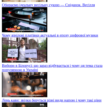
Обираємо ідеальну весільну сукню — Сніданок. Весілля
Чому вінілові платівки актуальні в епоху цифрової музики
Вибори в Білорусі: що зараз відбувається і чому ця тема стала
популярною в Україні
День кави: звідки беруться різні види напою і чому такі ціни