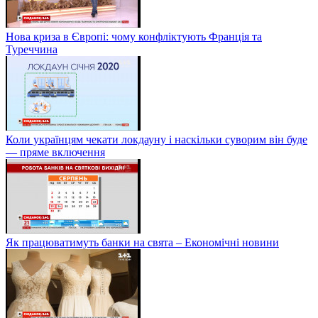
Нова криза в Європі: чому конфліктують Франція та
Туреччина
Коли українцям чекати локдауну і наскільки суворим він буде
— пряме включення
Як працюватимуть банки на свята – Економічні новини