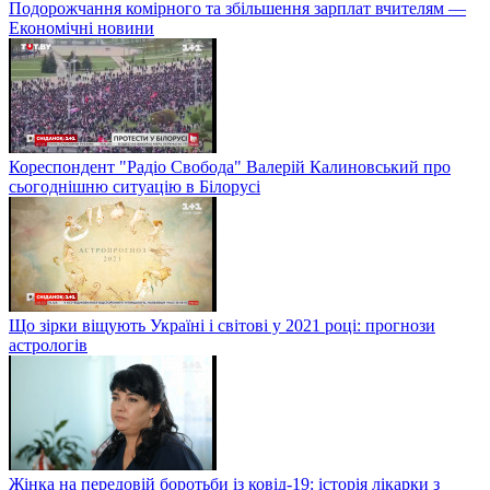
Подорожчання комірного та збільшення зарплат вчителям —
Економічні новини
Кореспондент "Радіо Свобода" Валерій Калиновський про
сьогоднішню ситуацію в Білорусі
Що зірки віщують Україні і світові у 2021 році: прогнози
астрологів
Жінка на передовій боротьби із ковід-19: історія лікарки з