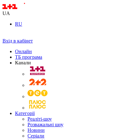
UA
RU
Вхід в кабінет
Онлайн
ТБ програма
Канали
Категорії
Реаліті-шоу
Розважальні шоу
Новини
Серіали