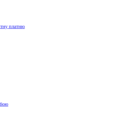
бітну платню
обою