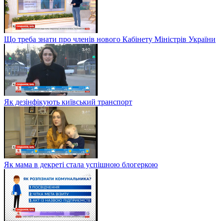
Що треба знати про членів нового Кабінету Міністрів України
Як дезінфікують київський транспорт
Як мама в декреті стала успішною блогеркою