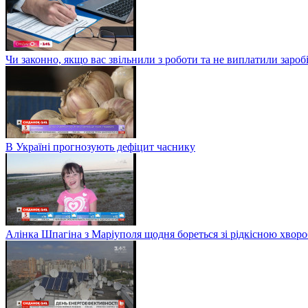
Чи законно, якщо вас звільнили з роботи та не виплатили заро
В Україні прогнозують дефіцит часнику
Алінка Шпагіна з Маріуполя щодня бореться зі рідкісною хвор