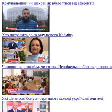
Комунальники чи шахраї: як вберегтися від аферистів
Хто потрапить до складу нового Кабміну
Чиновниця розповіла, чи готова Чернівецька область до корона
Які фінансові бонуси отримають молоді українські вчителі