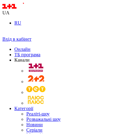
UA
RU
Вхід в кабінет
Онлайн
ТБ програма
Канали
Категорії
Реаліті-шоу
Розважальні шоу
Новини
Серіали