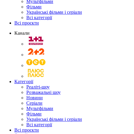
Мультфільми
Фільми
Українські фільми і серіали
Всі категорії
Всі проєкти
Канали
Категорії
Реаліті-шоу
Розважальні шоу
Новини
Серіали
Мультфільми
Фільми
Українські фільми і серіали
Всі категорії
Всі проєкти