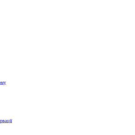
ому
рвації