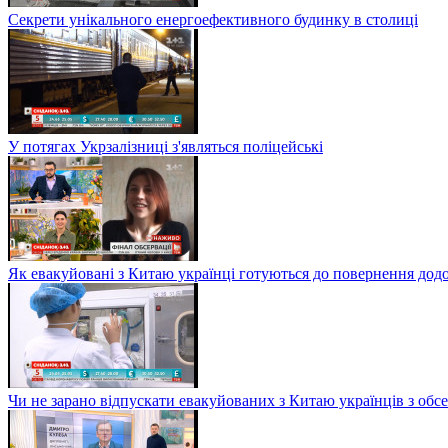
Секрети унікального енергоефективного будинку в столиці
У потягах Укрзалізниці з'являться поліцейські
Як евакуйовані з Китаю українці готуються до повернення дод
Чи не зарано відпускати евакуйованих з Китаю українців з обсе