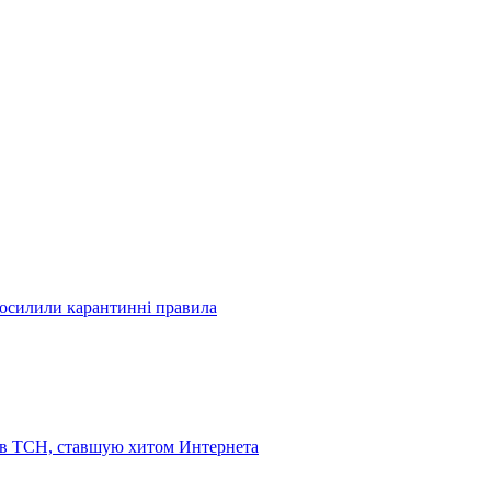
посилили карантинні правила
 в ТСН, ставшую хитом Интернета