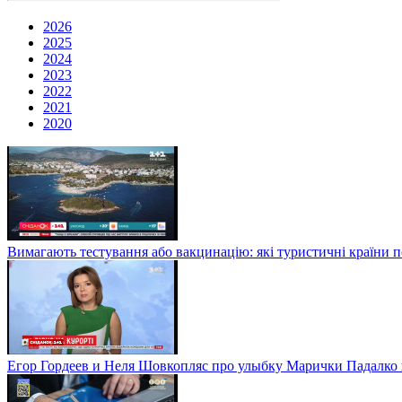
2026
2025
2024
2023
2022
2021
2020
Вимагають тестування або вакцинацію: які туристичні країни 
Егор Гордеев и Неля Шовкопляс про улыбку Марички Падалко