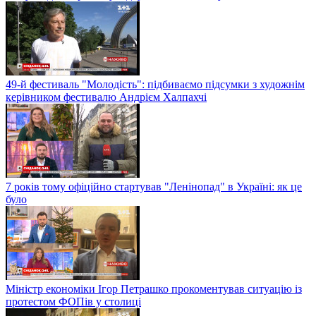
49-й фестиваль "Молодість": підбиваємо підсумки з художнім
керівником фестивалю Андрієм Халпахчі
7 років тому офіційно стартував "Ленінопад" в Україні: як це
було
Міністр економіки Ігор Петрашко прокоментував ситуацію із
протестом ФОПів у столиці