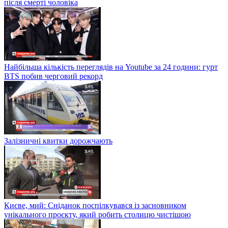
після смерті чоловіка
Найбільша кількість переглядів на Youtube за 24 години: гурт
BTS побив черговий рекорд
Залізничні квитки дорожчають
Києве, мий: Сніданок поспілкувався із засновником
унікального проєкту, який робить столицю чистішою