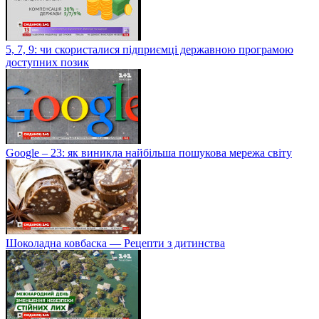
5, 7, 9: чи скористалися підприємці державною програмою
доступних позик
Google – 23: як виникла найбільша пошукова мережа світу
Шоколадна ковбаска — Рецепти з дитинства