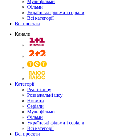
Мультфільми
Фільми
Українські фільми і серіали
Всі категорії
Всі проєкти
Канали
Категорії
Реаліті-шоу
Розважальні шоу
Новини
Серіали
Мультфільми
Фільми
Українські фільми і серіали
Всі категорії
Всі проєкти