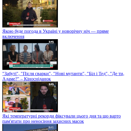
Якою буде погода в Україні у новорічну ніч — пряме
включення
"Забуті", "Після сварки", "Нові мутанти", "Біл і Тед", "Де ти,
Адаме?" – Кіносніданок
Які температурні рекорди фіксували цього дня та що варто
пам'ятати про неносіння захисних масок