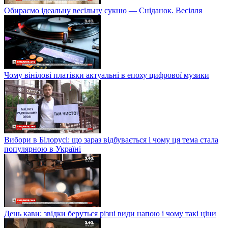
Обираємо ідеальну весільну сукню — Сніданок. Весілля
Чому вінілові платівки актуальні в епоху цифрової музики
Вибори в Білорусі: що зараз відбувається і чому ця тема стала
популярною в Україні
День кави: звідки беруться різні види напою і чому такі ціни