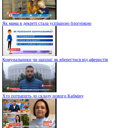
Як мама в декреті стала успішною блогеркою
Комунальники чи шахраї: як вберегтися від аферистів
Хто потрапить до складу нового Кабміну