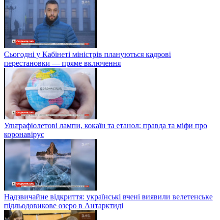
Сьогодні у Кабінеті міністрів плануються кадрові
перестановки — пряме включення
Ультрафіолетові лампи, кокаїн та етанол: правда та міфи про
коронавірус
Надзвичайне відкриття: українські вчені виявили велетенське
підльодовикове озеро в Антарктиді