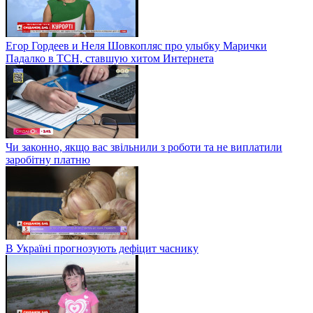
Егор Гордеев и Неля Шовкопляс про улыбку Марички
Падалко в ТСН, ставшую хитом Интернета
Чи законно, якщо вас звільнили з роботи та не виплатили
заробітну платню
В Україні прогнозують дефіцит часнику