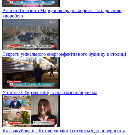
Алінка Шпагіна з Маріуполя щодня бореться зі рідкісною
хворобою
Секрети унікального енергоефективного будинку в столиці
У потягах Укрзалізниці з'являться поліцейські
Як евакуйовані з Китаю українці готуються до повернення