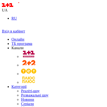
UA
RU
Вхід в кабінет
Онлайн
ТБ програма
Канали
Категорії
Реаліті-шоу
Розважальні шоу
Новини
Серіали