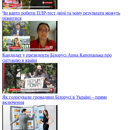
Чи варто робити ПЛР-тест двічі та чому результати можуть
різнитися
Кандидат у президенти Білорусі Анна Канопацька про
ситуацію в країні
Як голосували громадяни Білорусі в Україні – пряме
включення