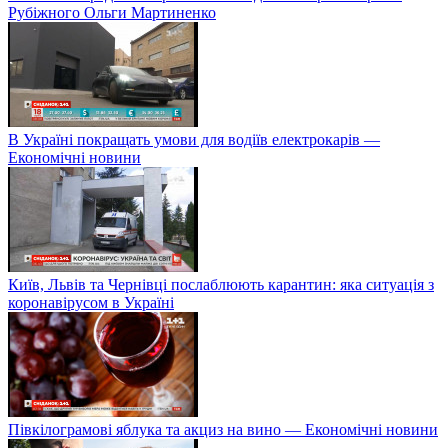
Рубіжного Ольги Мартиненко
В Україні покращать умови для водіїв електрокарів —
Економічні новини
Київ, Львів та Чернівці послаблюють карантин: яка ситуація з
коронавірусом в Україні
Півкілограмові яблука та акциз на вино — Економічні новини