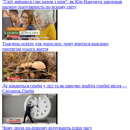
"Світ змінився і ми разом з ним": як Кім Намджун завоював
шалену популярність по всьому світу
Тиждень освіти для дорослих: чому вчитися важливо
протягом усього життя
Де ховаються гриби у лісі та як швидко знайти грибні місця —
Сніданок.Гриби
Чому люди по-різному відчувають плин часу