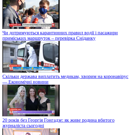
Чи дотримуються карантинних правил водії і пасажири
приміських маршруток – перевірка Сніданку
Скільки держава виплатить медикам, хворим на коронавірус
— Економічні новини
20 років без Георгія Гонгадзе: як живе родина вбитого
журналіста сьогодні