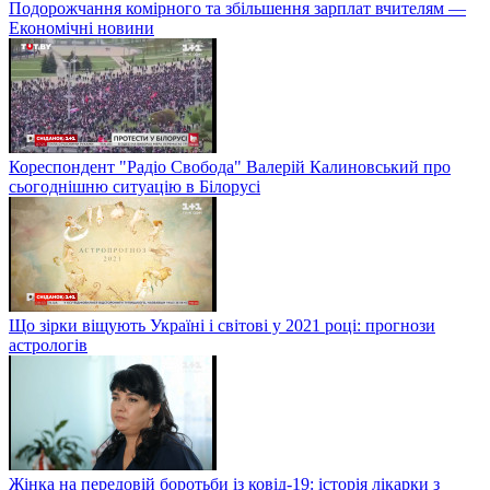
Подорожчання комірного та збільшення зарплат вчителям —
Економічні новини
Кореспондент "Радіо Свобода" Валерій Калиновський про
сьогоднішню ситуацію в Білорусі
Що зірки віщують Україні і світові у 2021 році: прогнози
астрологів
Жінка на передовій боротьби із ковід-19: історія лікарки з