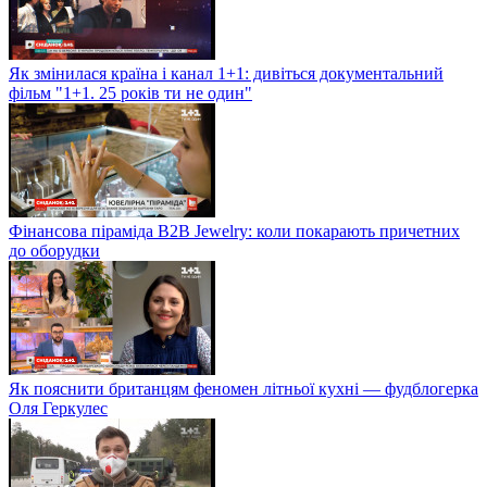
Як змінилася країна і канал 1+1: дивіться документальний
фільм "1+1. 25 років ти не один"
Фінансова піраміда B2B Jewelry: коли покарають причетних
до оборудки
Як пояснити британцям феномен літньої кухні — фудблогерка
Оля Геркулес