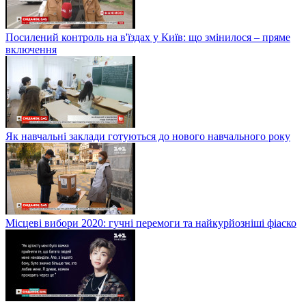
Посилений контроль на в'їздах у Київ: що змінилося – пряме
включення
Як навчальні заклади готуються до нового навчального року
Місцеві вибори 2020: гучні перемоги та найкурйозніші фіаско