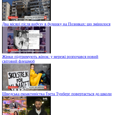
Два місяці після вибуху в будинку на Позняках: що змінилося
Жінки підтримують жінок: у мережі розпочався новий
світовий флешмоб
Шведська екоактивістка Ґрета Тунберг повертається до школи