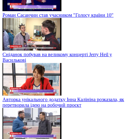
Роман Сасанчин став учасником "Голосу країни 10"
Сніданок побував на великому концерті Jerry Heil у
Василькові
Авторка унікального додатку Інна Калініна розказала, як
перетворила ідею на робочий проєкт