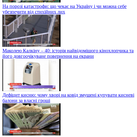
На порозі катастрофи: що чекає на Україну і чи можна себе
убезпечити від стихійних лих
Маколею Калкіну – 40: історія найвідомішого кінохлопчика та
його довгоочікуване повернення на екрани
Дефіцит кисню: чому хворі на ковід змушені купувати кисневі
балони за власні гроші