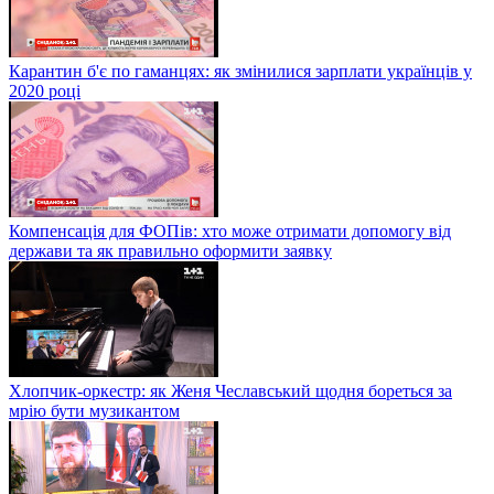
Карантин б'є по гаманцях: як змінилися зарплати українців у
2020 році
Компенсація для ФОПів: хто може отримати допомогу від
держави та як правильно оформити заявку
Хлопчик-оркестр: як Женя Чеславський щодня бореться за
мрію бути музикантом