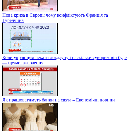
Нова криза в Європі: чому конфліктують Франція та
Туреччина
Коли українцям чекати локдауну і наскільки суворим він буде
— пряме включення
Як працюватимуть банки на свята – Економічні новини