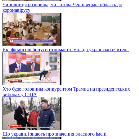
Чиновниця розповіла, чи готова Чернівецька область до
коронавірусу
Які фінансові бонуси отримають молоді українські вчителі
Хто буде головним конкурентом Трампа на президентських
виборах у США
Що українці знають про значення власного імені