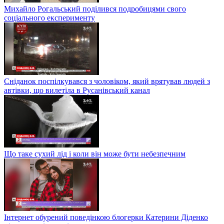
Михайло Рогальський поділився подробицями свого
соціального експерименту
Сніданок поспілкувався з чоловіком, який врятував людей з
автівки, що вилетіла в Русанівський канал
Що таке сухий лід і коли він може бути небезпечним
Інтернет обурений поведінкою блогерки Катерини Діденко