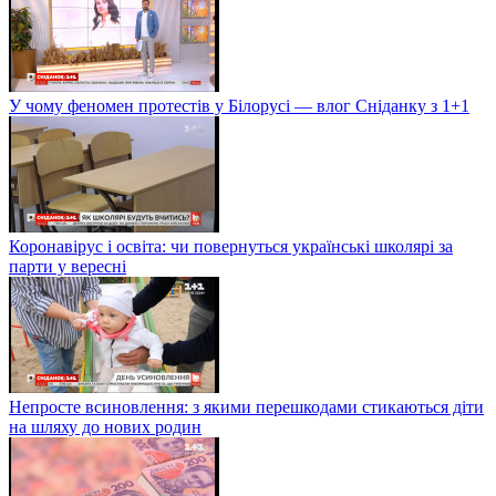
У чому феномен протестів у Білорусі — влог Сніданку з 1+1
Коронавірус і освіта: чи повернуться українські школярі за
парти у вересні
Непросте всиновлення: з якими перешкодами стикаються діти
на шляху до нових родин