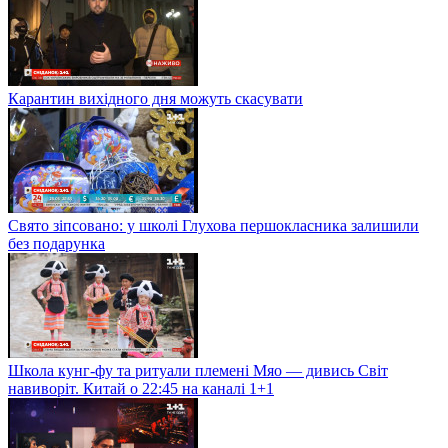
Карантин вихідного дня можуть скасувати
Свято зіпсовано: у школі Глухова першокласника залишили
без подарунка
Школа кунг-фу та ритуали племені Мяо — дивись Світ
навиворіт. Китай о 22:45 на каналі 1+1