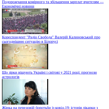
Подорожчання комірного та збільшення зарплат вчителям —
Економічні новини
Кореспондент "Радіо Свобода" Валерій Калиновський про
сьогоднішню ситуацію в Білорусі
Що зірки віщують Україні і світові у 2021 році: прогнози
астрологів
Жінка на передовій боротьби із ковід-19: історія лікарки з