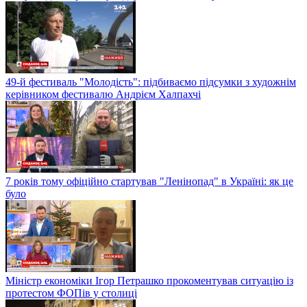
49-й фестиваль "Молодість": підбиваємо підсумки з художнім
керівником фестивалю Андрієм Халпахчі
7 років тому офіційно стартував "Ленінопад" в Україні: як це
було
Міністр економіки Ігор Петрашко прокоментував ситуацію із
протестом ФОПів у столиці