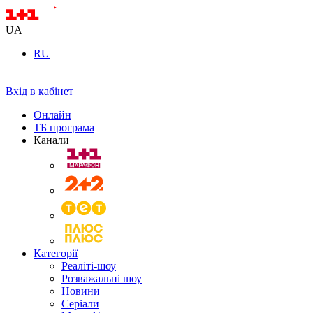
UA
RU
Вхід в кабінет
Онлайн
ТБ програма
Канали
Категорії
Реаліті-шоу
Розважальні шоу
Новини
Серіали