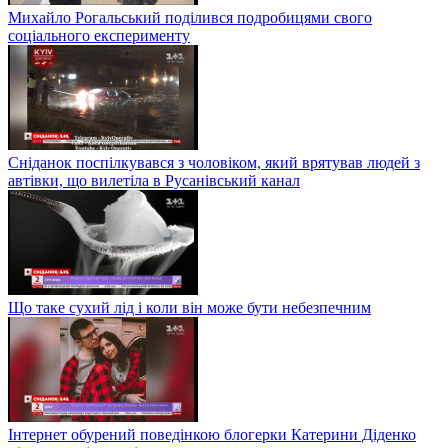
Михайло Рогальський поділився подробицями свого
соціального експерименту
Сніданок поспілкувався з чоловіком, який врятував людей з
автівки, що вилетіла в Русанівський канал
Що таке сухий лід і коли він може бути небезпечним
Інтернет обурений поведінкою блогерки Катерини Діденко