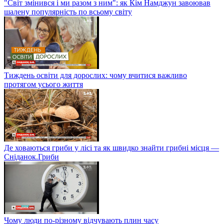
"Світ змінився і ми разом з ним": як Кім Намджун завоював
шалену популярність по всьому світу
Тиждень освіти для дорослих: чому вчитися важливо
протягом усього життя
Де ховаються гриби у лісі та як швидко знайти грибні місця —
Сніданок.Гриби
Чому люди по-різному відчувають плин часу