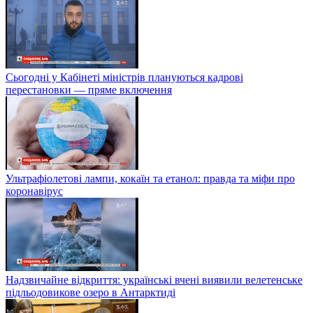
Сьогодні у Кабінеті міністрів плануються кадрові
перестановки — пряме включення
Ультрафіолетові лампи, кокаїн та етанол: правда та міфи про
коронавірус
Надзвичайне відкриття: українські вчені виявили велетенське
підльодовикове озеро в Антарктиді