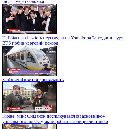
після смерті чоловіка
Найбільша кількість переглядів на Youtube за 24 години: гурт
BTS побив черговий рекорд
Залізничні квитки дорожчають
Києве, мий: Сніданок поспілкувався із засновником
унікального проєкту, який робить столицю чистішою