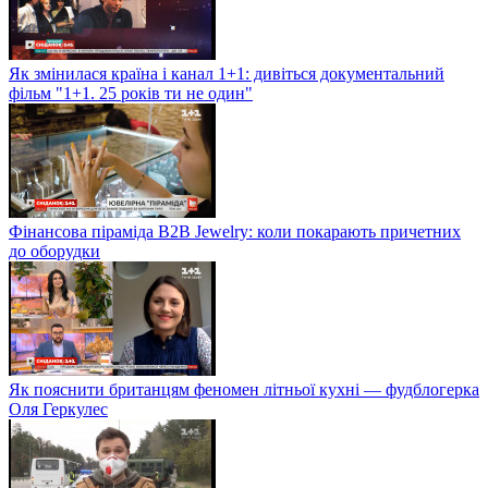
Як змінилася країна і канал 1+1: дивіться документальний
фільм "1+1. 25 років ти не один"
Фінансова піраміда B2B Jewelry: коли покарають причетних
до оборудки
Як пояснити британцям феномен літньої кухні — фудблогерка
Оля Геркулес