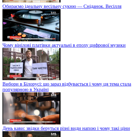
Обираємо ідеальну весільну сукню — Сніданок. Весілля
Чому вінілові платівки актуальні в епоху цифрової музики
Вибори в Білорусі: що зараз відбувається і чому ця тема стала
популярною в Україні
День кави: звідки беруться різні види напою і чому такі ціни