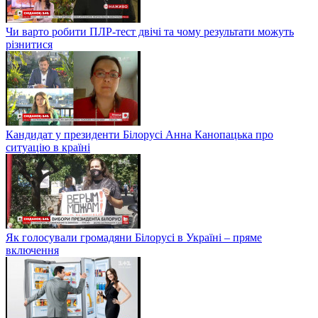
Чи варто робити ПЛР-тест двічі та чому результати можуть
різнитися
Кандидат у президенти Білорусі Анна Канопацька про
ситуацію в країні
Як голосували громадяни Білорусі в Україні – пряме
включення