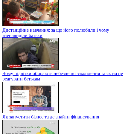
Дистанційне навчання: за що його полюбили і чому
зненавиділи батьки
Чому підлітки обирають небезпечні захоплення та як на це
реагувати батькам
Як запустити бізнес та де знайти фінансування