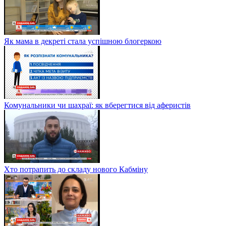
Як мама в декреті стала успішною блогеркою
Комунальники чи шахраї: як вберегтися від аферистів
Хто потрапить до складу нового Кабміну