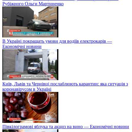
Рубіжного Ольги Мартиненко
В Україні покращать умови для водіїв електрокарів —
Економічні новини
Київ, Львів та Чернівці послаблюють карантин: яка ситуація з
коронавірусом в Україні
Півкілограмові яблука та акциз на вино — Економічні новини