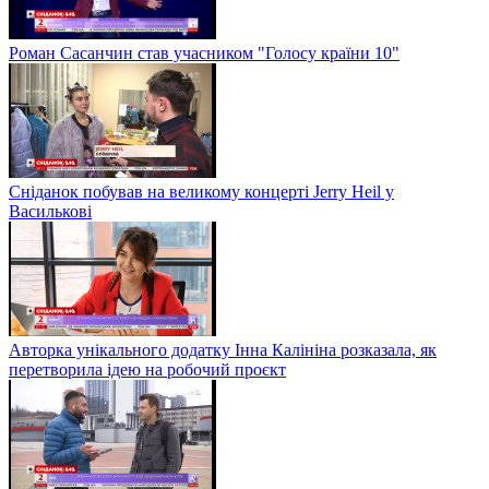
Роман Сасанчин став учасником "Голосу країни 10"
Сніданок побував на великому концерті Jerry Heil у
Василькові
Авторка унікального додатку Інна Калініна розказала, як
перетворила ідею на робочий проєкт