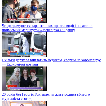
Чи дотримуються карантинних правил водії і пасажири
приміських маршруток – перевірка Сніданку
Скільки держава виплатить медикам, хворим на коронавірус
— Економічні новини
20 років без Георгія Гонгадзе: як живе родина вбитого
журналіста сьогодні