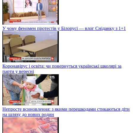
У чому феномен протестів у Білорусі — влог Сніданку з 1+1
Коронавірус і освіта: чи повернуться українські школярі за
парти у вересні
Непросте всиновлення: з якими перешкодами стикаються діти
на шляху до нових родин