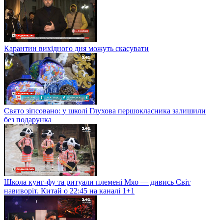
Карантин вихідного дня можуть скасувати
Свято зіпсовано: у школі Глухова першокласника залишили
без подарунка
Школа кунг-фу та ритуали племені Мяо — дивись Світ
навиворіт. Китай о 22:45 на каналі 1+1