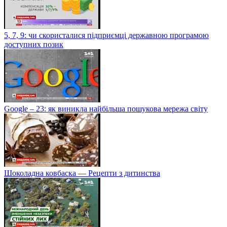
5, 7, 9: чи скористалися підприємці державною програмою
доступних позик
Google – 23: як виникла найбільша пошукова мережа світу
Шоколадна ковбаска — Рецепти з дитинства