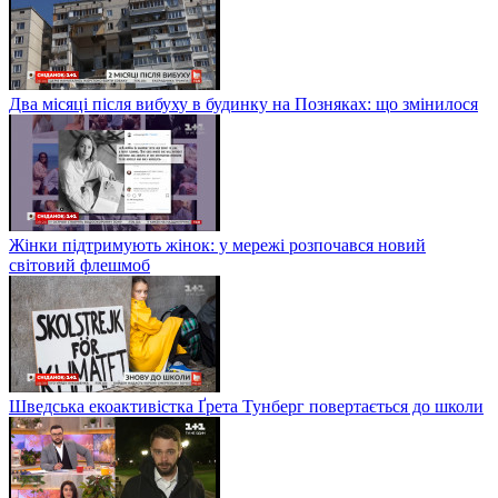
Два місяці після вибуху в будинку на Позняках: що змінилося
Жінки підтримують жінок: у мережі розпочався новий
світовий флешмоб
Шведська екоактивістка Ґрета Тунберг повертається до школи