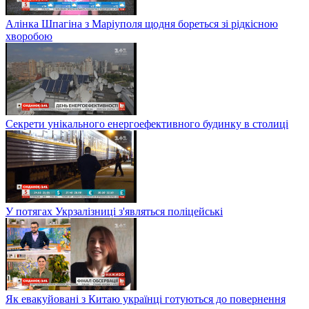
Алінка Шпагіна з Маріуполя щодня бореться зі рідкісною
хворобою
Секрети унікального енергоефективного будинку в столиці
У потягах Укрзалізниці з'являться поліцейські
Як евакуйовані з Китаю українці готуються до повернення