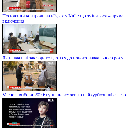
Посилений контроль на в'їздах у Київ: що змінилося – пряме
включення
Як навчальні заклади готуються до нового навчального року
Місцеві вибори 2020: гучні перемоги та найкурйозніші фіаско