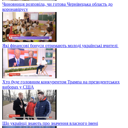
Чиновниця розповіла, чи готова Чернівецька область до
коронавірусу
Які фінансові бонуси отримають молоді українські вчителі
Хто буде головним конкурентом Трампа на президентських
виборах у США
Що українці знають про значення власного імені