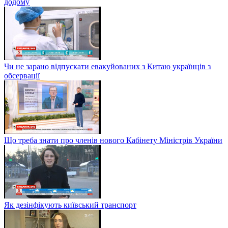
додому
Чи не зарано відпускати евакуйованих з Китаю українців з
обсервації
Що треба знати про членів нового Кабінету Міністрів України
Як дезінфікують київський транспорт