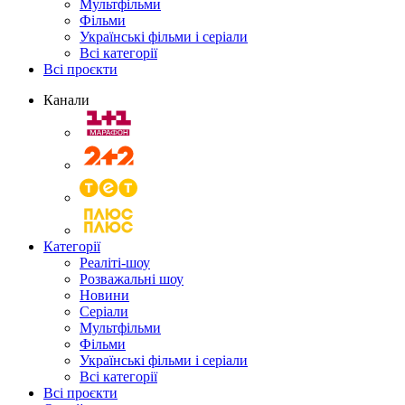
Мультфільми
Фільми
Українські фільми і серіали
Всі категорії
Всі проєкти
Канали
Категорії
Реаліті-шоу
Розважальні шоу
Новини
Серіали
Мультфільми
Фільми
Українські фільми і серіали
Всі категорії
Всі проєкти