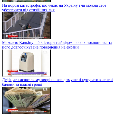
На порозі катастрофи: що чекає на Україну і чи можна себе
убезпечити від стихійних лих
Маколею Калкіну – 40: історія найвідомішого кінохлопчика та
його довгоочікуване повернення на екрани
Дефіцит кисню: чому хворі на ковід змушені купувати кисневі
балони за власні гроші