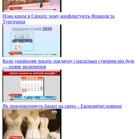
Нова криза в Європі: чому конфліктують Франція та
Туреччина
Коли українцям чекати локдауну і наскільки суворим він буде
— пряме включення
Як працюватимуть банки на свята – Економічні новини