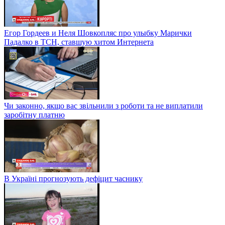
Егор Гордеев и Неля Шовкопляс про улыбку Марички
Падалко в ТСН, ставшую хитом Интернета
Чи законно, якщо вас звільнили з роботи та не виплатили
заробітну платню
В Україні прогнозують дефіцит часнику