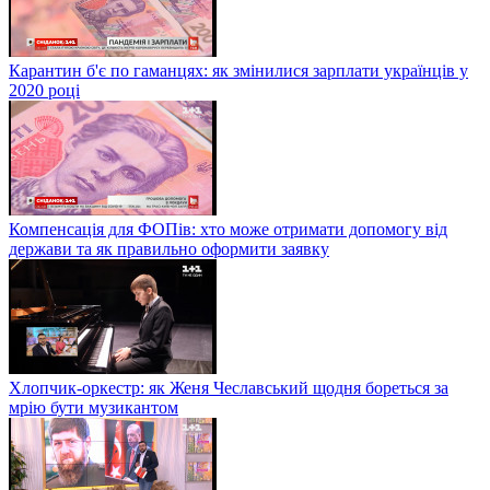
Карантин б'є по гаманцях: як змінилися зарплати українців у
2020 році
Компенсація для ФОПів: хто може отримати допомогу від
держави та як правильно оформити заявку
Хлопчик-оркестр: як Женя Чеславський щодня бореться за
мрію бути музикантом