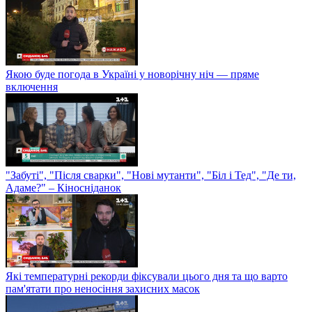
Якою буде погода в Україні у новорічну ніч — пряме
включення
"Забуті", "Після сварки", "Нові мутанти", "Біл і Тед", "Де ти,
Адаме?" – Кіносніданок
Які температурні рекорди фіксували цього дня та що варто
пам'ятати про неносіння захисних масок