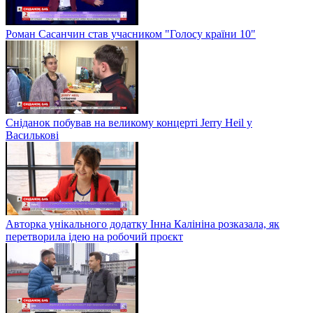
Роман Сасанчин став учасником "Голосу країни 10"
Сніданок побував на великому концерті Jerry Heil у
Василькові
Авторка унікального додатку Інна Калініна розказала, як
перетворила ідею на робочий проєкт