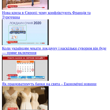
Нова криза в Європі: чому конфліктують Франція та
Туреччина
Коли українцям чекати локдауну і наскільки суворим він буде
— пряме включення
Як працюватимуть банки на свята – Економічні новини