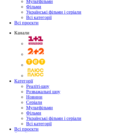
Мультфільми
Фільми
Українські фільми і серіали
Всі категорії
Всі проєкти
Канали
Категорії
Реаліті-шоу
Розважальні шоу
Новини
Серіали
Мультфільми
Фільми
Українські фільми і серіали
Всі категорії
Всі проєкти