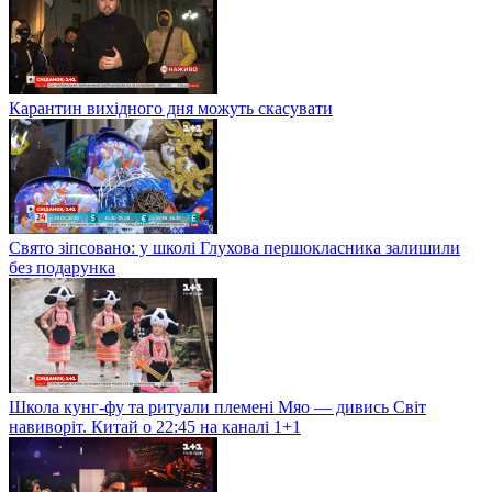
Карантин вихідного дня можуть скасувати
Свято зіпсовано: у школі Глухова першокласника залишили
без подарунка
Школа кунг-фу та ритуали племені Мяо — дивись Світ
навиворіт. Китай о 22:45 на каналі 1+1