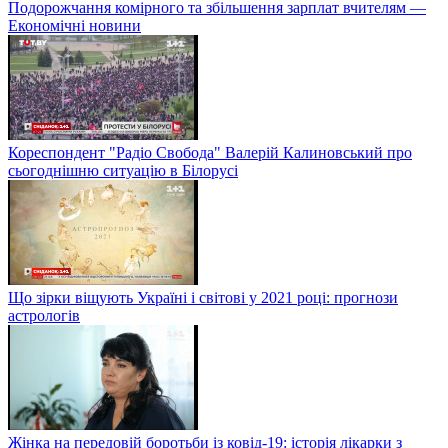
Подорожчання комірного та збільшення зарплат вчителям —
Економічні новини
Кореспондент "Радіо Свобода" Валерій Калиновський про
сьогоднішню ситуацію в Білорусі
Що зірки віщують Україні і світові у 2021 році: прогнози
астрологів
Жінка на передовій боротьби із ковід-19: історія лікарки з