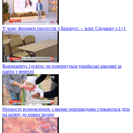
У чому феномен протестів у Білорусі — влог Сніданку з 1+1
Коронавірус і освіта: чи повернуться українські школярі за
парти у вересні
Непросте всиновлення: з якими перешкодами стикаються діти
на шляху до нових родин