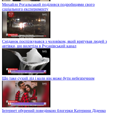
Михайло Рогальський поділився подробицями свого
соціального експерименту
Сніданок поспілкувався з чоловіком, який врятував людей з
автівки, що вилетіла в Русанівський канал
Що таке сухий лід і коли він може бути небезпечним
Інтернет обурений поведінкою блогерки Катерини Діденко