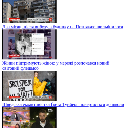
Два місяці після вибуху в будинку на Позняках: що змінилося
Жінки підтримують жінок: у мережі розпочався новий
світовий флешмоб
Шведська екоактивістка Ґрета Тунберг повертається до школи