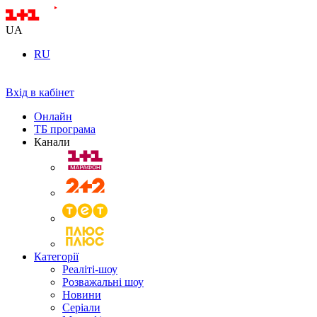
UA
RU
Вхід в кабінет
Онлайн
ТБ програма
Канали
Категорії
Реаліті-шоу
Розважальні шоу
Новини
Серіали