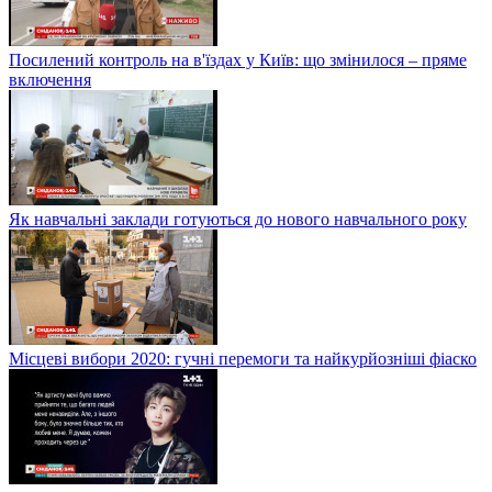
Посилений контроль на в'їздах у Київ: що змінилося – пряме
включення
Як навчальні заклади готуються до нового навчального року
Місцеві вибори 2020: гучні перемоги та найкурйозніші фіаско