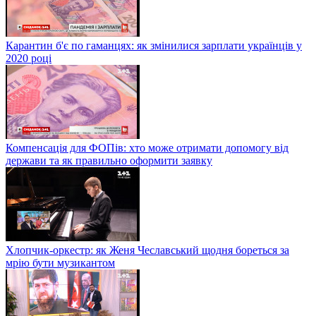
Карантин б'є по гаманцях: як змінилися зарплати українців у
2020 році
Компенсація для ФОПів: хто може отримати допомогу від
держави та як правильно оформити заявку
Хлопчик-оркестр: як Женя Чеславський щодня бореться за
мрію бути музикантом