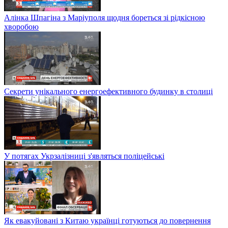
Алінка Шпагіна з Маріуполя щодня бореться зі рідкісною
хворобою
Секрети унікального енергоефективного будинку в столиці
У потягах Укрзалізниці з'являться поліцейські
Як евакуйовані з Китаю українці готуються до повернення