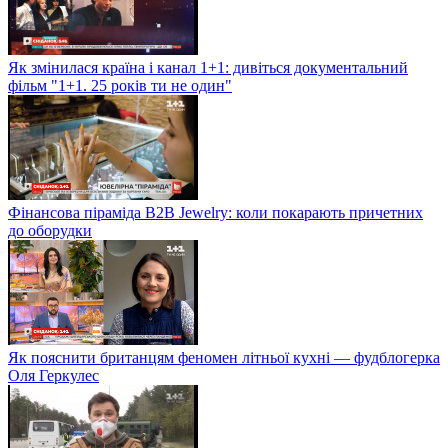
Як змінилася країна і канал 1+1: дивіться документальний
фільм "1+1. 25 років ти не один"
Фінансова піраміда B2B Jewelry: коли покарають причетних
до оборудки
Як пояснити британцям феномен літньої кухні — фудблогерка
Оля Геркулес