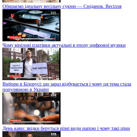
Обираємо ідеальну весільну сукню — Сніданок. Весілля
Чому вінілові платівки актуальні в епоху цифрової музики
Вибори в Білорусі: що зараз відбувається і чому ця тема стала
популярною в Україні
День кави: звідки беруться різні види напою і чому такі ціни