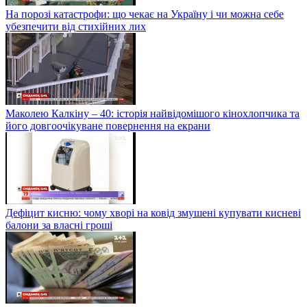
На порозі катастрофи: що чекає на Україну і чи можна себе
убезпечити від стихійних лих
Маколею Калкіну – 40: історія найвідомішого кінохлопчика та
його довгоочікуване повернення на екрани
Дефіцит кисню: чому хворі на ковід змушені купувати кисневі
балони за власні гроші