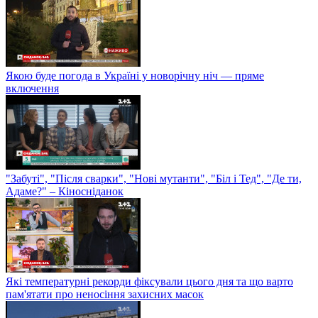
Якою буде погода в Україні у новорічну ніч — пряме
включення
"Забуті", "Після сварки", "Нові мутанти", "Біл і Тед", "Де ти,
Адаме?" – Кіносніданок
Які температурні рекорди фіксували цього дня та що варто
пам'ятати про неносіння захисних масок