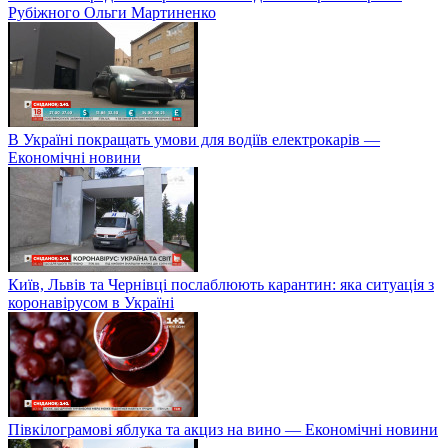
Рубіжного Ольги Мартиненко
В Україні покращать умови для водіїв електрокарів —
Економічні новини
Київ, Львів та Чернівці послаблюють карантин: яка ситуація з
коронавірусом в Україні
Півкілограмові яблука та акциз на вино — Економічні новини