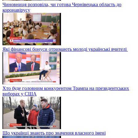
Чиновниця розповіла, чи готова Чернівецька область до
коронавірусу
Які фінансові бонуси отримають молоді українські вчителі
Хто буде головним конкурентом Трампа на президентських
виборах у США
Що українці знають про значення власного імені