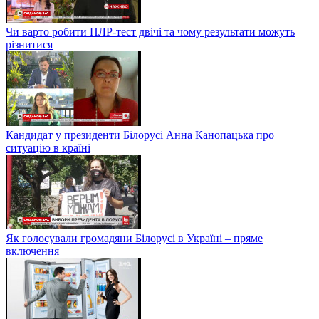
Чи варто робити ПЛР-тест двічі та чому результати можуть
різнитися
Кандидат у президенти Білорусі Анна Канопацька про
ситуацію в країні
Як голосували громадяни Білорусі в Україні – пряме
включення