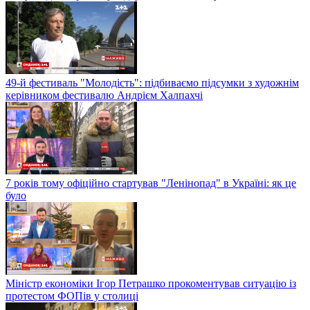
49-й фестиваль "Молодість": підбиваємо підсумки з художнім
керівником фестивалю Андрієм Халпахчі
7 років тому офіційно стартував "Ленінопад" в Україні: як це
було
Міністр економіки Ігор Петрашко прокоментував ситуацію із
протестом ФОПів у столиці