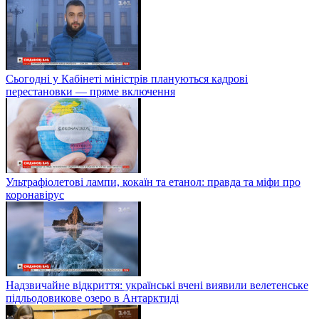
Сьогодні у Кабінеті міністрів плануються кадрові
перестановки — пряме включення
Ультрафіолетові лампи, кокаїн та етанол: правда та міфи про
коронавірус
Надзвичайне відкриття: українські вчені виявили велетенське
підльодовикове озеро в Антарктиді