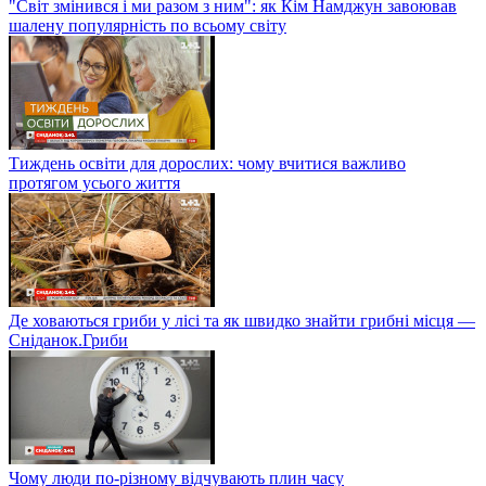
"Світ змінився і ми разом з ним": як Кім Намджун завоював
шалену популярність по всьому світу
Тиждень освіти для дорослих: чому вчитися важливо
протягом усього життя
Де ховаються гриби у лісі та як швидко знайти грибні місця —
Сніданок.Гриби
Чому люди по-різному відчувають плин часу