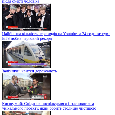
після смерті чоловіка
Найбільша кількість переглядів на Youtube за 24 години: гурт
BTS побив черговий рекорд
Залізничні квитки дорожчають
Києве, мий: Сніданок поспілкувався із засновником
унікального проєкту, який робить столицю чистішою