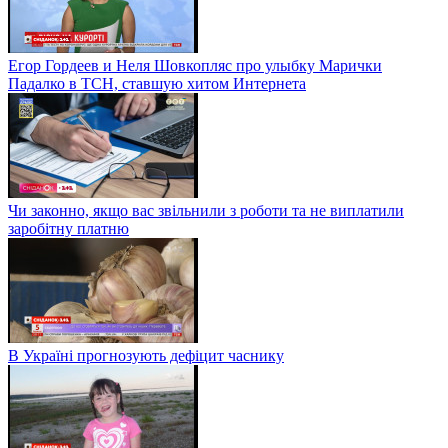
Егор Гордеев и Неля Шовкопляс про улыбку Марички
Падалко в ТСН, ставшую хитом Интернета
Чи законно, якщо вас звільнили з роботи та не виплатили
заробітну платню
В Україні прогнозують дефіцит часнику