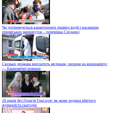
Чи дотримуються карантинних правил водії і пасажири
приміських маршруток – перевірка Сніданку
Скільки держава виплатить медикам, хворим на коронавірус
— Економічні новини
20 років без Георгія Гонгадзе: як живе родина вбитого
журналіста сьогодні