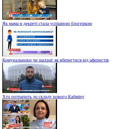
Як мама в декреті стала успішною блогеркою
Комунальники чи шахраї: як вберегтися від аферистів
Хто потрапить до складу нового Кабміну