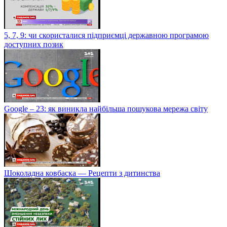
5, 7, 9: чи скористалися підприємці державною програмою
доступних позик
Google – 23: як виникла найбільша пошукова мережа світу
Шоколадна ковбаска — Рецепти з дитинства