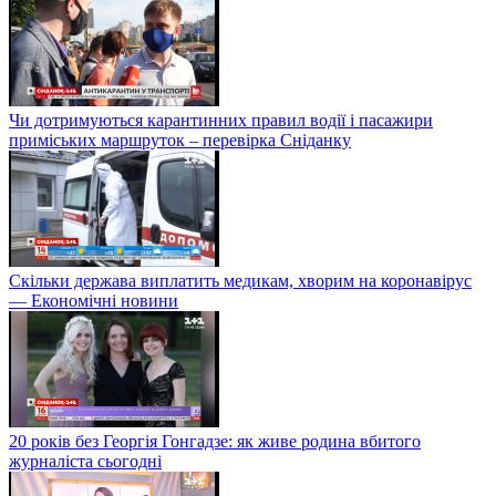
Чи дотримуються карантинних правил водії і пасажири
приміських маршруток – перевірка Сніданку
Скільки держава виплатить медикам, хворим на коронавірус
— Економічні новини
20 років без Георгія Гонгадзе: як живе родина вбитого
журналіста сьогодні