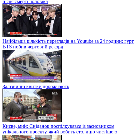
після смерті чоловіка
Найбільша кількість переглядів на Youtube за 24 години: гурт
BTS побив черговий рекорд
Залізничні квитки дорожчають
Києве, мий: Сніданок поспілкувався із засновником
унікального проєкту, який робить столицю чистішою