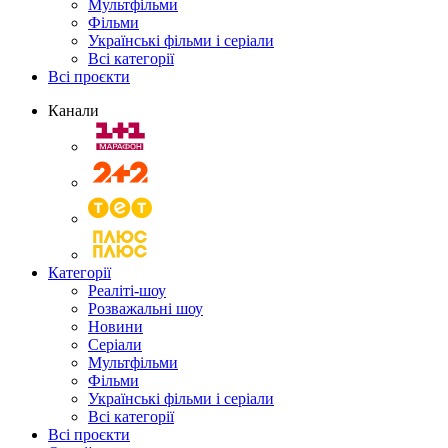
Мультфільми
Фільми
Українські фільми і серіали
Всі категорії
Всі проєкти
Канали
Категорії
Реаліті-шоу
Розважальні шоу
Новини
Серіали
Мультфільми
Фільми
Українські фільми і серіали
Всі категорії
Всі проєкти