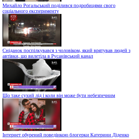
Михайло Рогальський поділився подробицями свого
соціального експерименту
Сніданок поспілкувався з чоловіком, який врятував людей з
автівки, що вилетіла в Русанівський канал
Що таке сухий лід і коли він може бути небезпечним
Інтернет обурений поведінкою блогерки Катерини Діденко