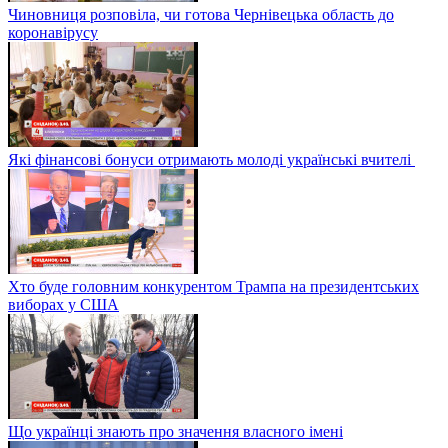
Чиновниця розповіла, чи готова Чернівецька область до
коронавірусу
Які фінансові бонуси отримають молоді українські вчителі
Хто буде головним конкурентом Трампа на президентських
виборах у США
Що українці знають про значення власного імені