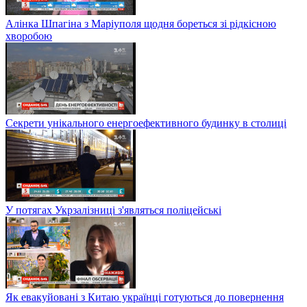
Алінка Шпагіна з Маріуполя щодня бореться зі рідкісною
хворобою
Секрети унікального енергоефективного будинку в столиці
У потягах Укрзалізниці з'являться поліцейські
Як евакуйовані з Китаю українці готуються до повернення