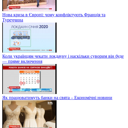
Нова криза в Європі: чому конфліктують Франція та
Туреччина
Коли українцям чекати локдауну і наскільки суворим він буде
— пряме включення
Як працюватимуть банки на свята – Економічні новини