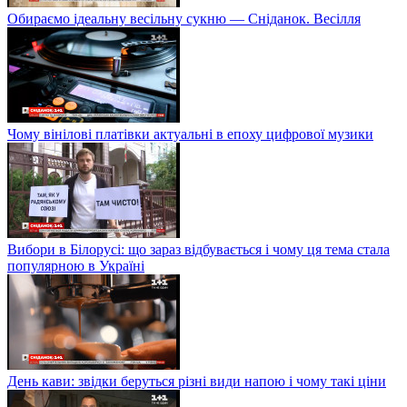
Обираємо ідеальну весільну сукню — Сніданок. Весілля
Чому вінілові платівки актуальні в епоху цифрової музики
Вибори в Білорусі: що зараз відбувається і чому ця тема стала
популярною в Україні
День кави: звідки беруться різні види напою і чому такі ціни