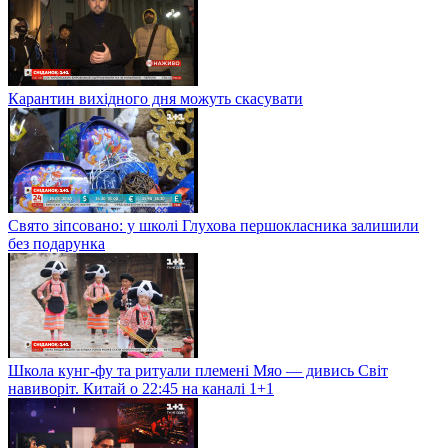
Карантин вихідного дня можуть скасувати
Свято зіпсовано: у школі Глухова першокласника залишили
без подарунка
Школа кунг-фу та ритуали племені Мяо — дивись Світ
навиворіт. Китай о 22:45 на каналі 1+1