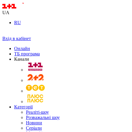
UA
RU
Вхід в кабінет
Онлайн
ТБ програма
Канали
Категорії
Реаліті-шоу
Розважальні шоу
Новини
Серіали