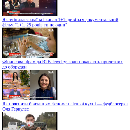
Як змінилася країна і канал 1+1: дивіться документальний
фільм "1+1. 25 років ти не один"
Фінансова піраміда B2B Jewelry: коли покарають причетних
до оборудки
Як пояснити британцям феномен літньої кухні — фудблогерка
Оля Геркулес