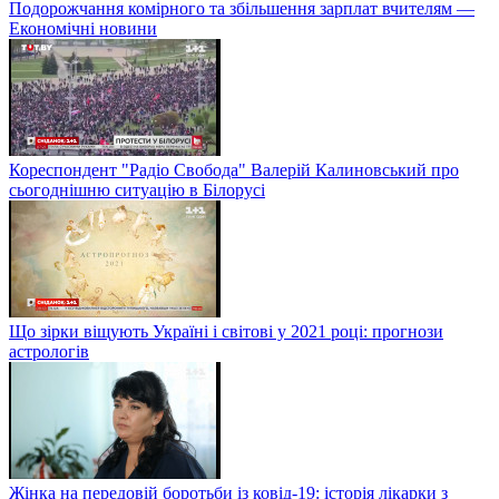
Подорожчання комірного та збільшення зарплат вчителям —
Економічні новини
Кореспондент "Радіо Свобода" Валерій Калиновський про
сьогоднішню ситуацію в Білорусі
Що зірки віщують Україні і світові у 2021 році: прогнози
астрологів
Жінка на передовій боротьби із ковід-19: історія лікарки з