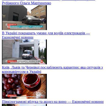
Рубіжного Ольги Мартиненко
В Україні покращать умови для водіїв електрокарів —
Економічні новини
Київ, Львів та Чернівці послаблюють карантин: яка ситуація з
коронавірусом в Україні
Півкілограмові яблука та акциз на вино — Економічні новини