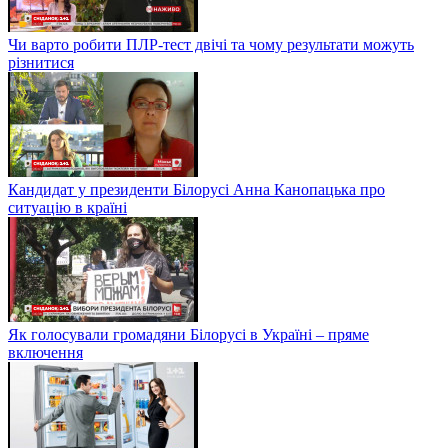
Чи варто робити ПЛР-тест двічі та чому результати можуть
різнитися
Кандидат у президенти Білорусі Анна Канопацька про
ситуацію в країні
Як голосували громадяни Білорусі в Україні – пряме
включення