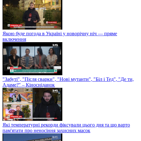
Якою буде погода в Україні у новорічну ніч — пряме
включення
"Забуті", "Після сварки", "Нові мутанти", "Біл і Тед", "Де ти,
Адаме?" – Кіносніданок
Які температурні рекорди фіксували цього дня та що варто
пам'ятати про неносіння захисних масок