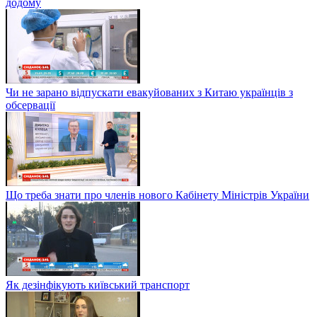
додому
Чи не зарано відпускати евакуйованих з Китаю українців з
обсервації
Що треба знати про членів нового Кабінету Міністрів України
Як дезінфікують київський транспорт