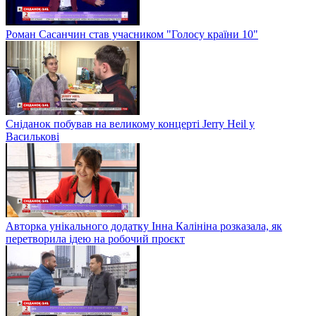
Роман Сасанчин став учасником "Голосу країни 10"
Сніданок побував на великому концерті Jerry Heil у
Василькові
Авторка унікального додатку Інна Калініна розказала, як
перетворила ідею на робочий проєкт