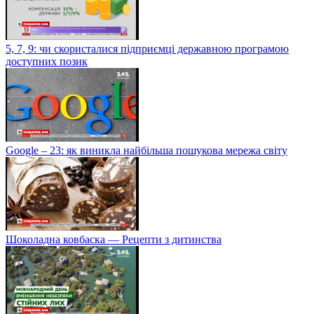
5, 7, 9: чи скористалися підприємці державною програмою
доступних позик
Google – 23: як виникла найбільша пошукова мережа світу
Шоколадна ковбаска — Рецепти з дитинства