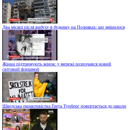
Два місяці після вибуху в будинку на Позняках: що змінилося
Жінки підтримують жінок: у мережі розпочався новий
світовий флешмоб
Шведська екоактивістка Ґрета Тунберг повертається до школи