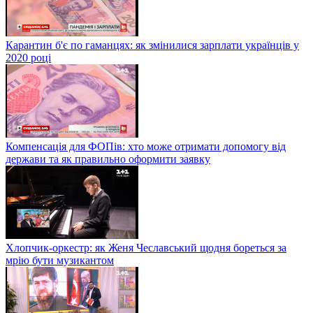
Карантин б'є по гаманцях: як змінилися зарплати українців у
2020 році
Компенсація для ФОПів: хто може отримати допомогу від
держави та як правильно оформити заявку
Хлопчик-оркестр: як Женя Чеславський щодня бореться за
мрію бути музикантом