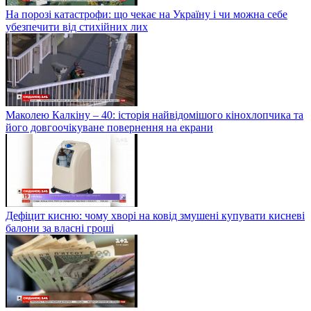
На порозі катастрофи: що чекає на Україну і чи можна себе
убезпечити від стихійних лих
Маколею Калкіну – 40: історія найвідомішого кінохлопчика та
його довгоочікуване повернення на екрани
Дефіцит кисню: чому хворі на ковід змушені купувати кисневі
балони за власні гроші