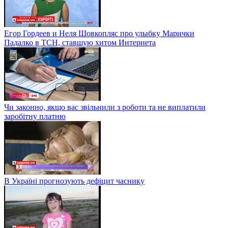
Егор Гордеев и Неля Шовкопляс про улыбку Марички
Падалко в ТСН, ставшую хитом Интернета
Чи законно, якщо вас звільнили з роботи та не виплатили
заробітну платню
В Україні прогнозують дефіцит часнику