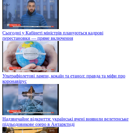
Сьогодні у Кабінеті міністрів плануються кадрові
перестановки — пряме включення
Ультрафіолетові лампи, кокаїн та етанол: правда та міфи про
коронавірус
Надзвичайне відкриття: українські вчені виявили велетенське
підльодовикове озеро в Антарктиді