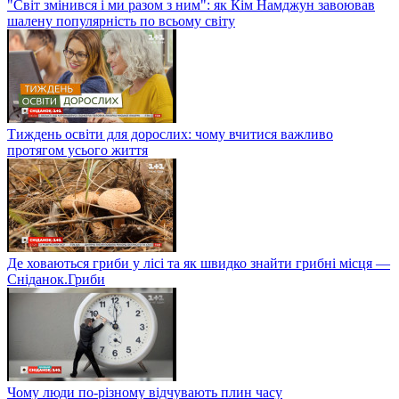
"Світ змінився і ми разом з ним": як Кім Намджун завоював
шалену популярність по всьому світу
Тиждень освіти для дорослих: чому вчитися важливо
протягом усього життя
Де ховаються гриби у лісі та як швидко знайти грибні місця —
Сніданок.Гриби
Чому люди по-різному відчувають плин часу