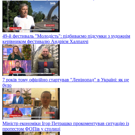
49-й фестиваль "Молодість": підбиваємо підсумки з художнім
керівником фестивалю Андрієм Халпахчі
7 років тому офіційно стартував "Ленінопад" в Україні: як це
було
Міністр економіки Ігор Петрашко прокоментував ситуацію із
протестом ФОПів у столиці