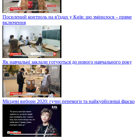
Посилений контроль на в'їздах у Київ: що змінилося – пряме
включення
Як навчальні заклади готуються до нового навчального року
Місцеві вибори 2020: гучні перемоги та найкурйозніші фіаско