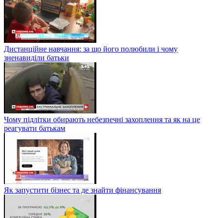
Дистанційне навчання: за що його полюбили і чому
зненавиділи батьки
Чому підлітки обирають небезпечні захоплення та як на це
реагувати батькам
Як запустити бізнес та де знайти фінансування