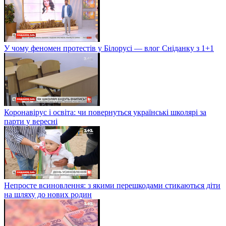
У чому феномен протестів у Білорусі — влог Сніданку з 1+1
Коронавірус і освіта: чи повернуться українські школярі за
парти у вересні
Непросте всиновлення: з якими перешкодами стикаються діти
на шляху до нових родин