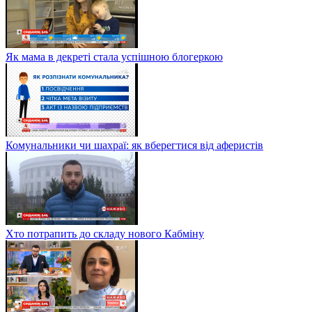
Як мама в декреті стала успішною блогеркою
Комунальники чи шахраї: як вберегтися від аферистів
Хто потрапить до складу нового Кабміну