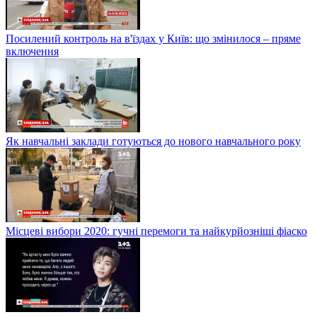
Посилений контроль на в'їздах у Київ: що змінилося – пряме
включення
Як навчальні заклади готуються до нового навчального року
Місцеві вибори 2020: гучні перемоги та найкурйозніші фіаско