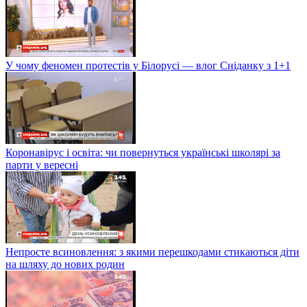
У чому феномен протестів у Білорусі — влог Сніданку з 1+1
Коронавірус і освіта: чи повернуться українські школярі за
парти у вересні
Непросте всиновлення: з якими перешкодами стикаються діти
на шляху до нових родин