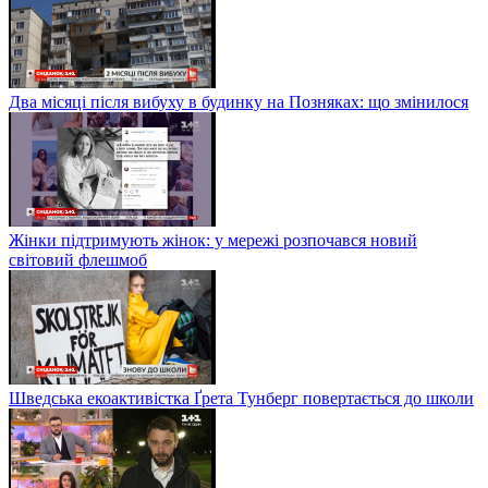
Два місяці після вибуху в будинку на Позняках: що змінилося
Жінки підтримують жінок: у мережі розпочався новий
світовий флешмоб
Шведська екоактивістка Ґрета Тунберг повертається до школи