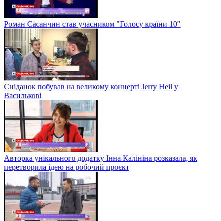
Роман Сасанчин став учасником "Голосу країни 10"
Сніданок побував на великому концерті Jerry Heil у
Василькові
Авторка унікального додатку Інна Калініна розказала, як
перетворила ідею на робочий проєкт