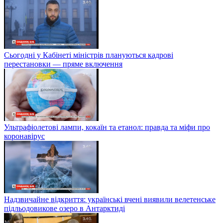
Сьогодні у Кабінеті міністрів плануються кадрові
перестановки — пряме включення
Ультрафіолетові лампи, кокаїн та етанол: правда та міфи про
коронавірус
Надзвичайне відкриття: українські вчені виявили велетенське
підльодовикове озеро в Антарктиді