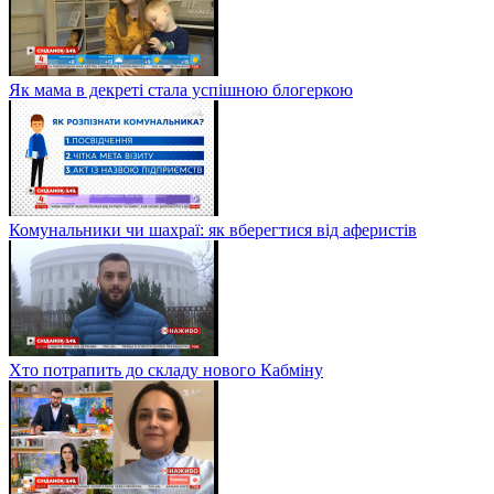
Як мама в декреті стала успішною блогеркою
Комунальники чи шахраї: як вберегтися від аферистів
Хто потрапить до складу нового Кабміну