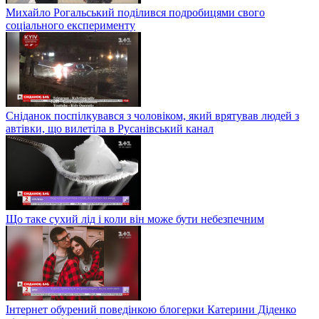
Михайло Рогальський поділився подробицями свого
соціального експерименту
Сніданок поспілкувався з чоловіком, який врятував людей з
автівки, що вилетіла в Русанівський канал
Що таке сухий лід і коли він може бути небезпечним
Інтернет обурений поведінкою блогерки Катерини Діденко