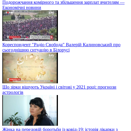
Подорожчання комірного та збільшення зарплат вчителям —
Економічні новини
Кореспондент "Радіо Свобода" Валерій Калиновський про
сьогоднішню ситуацію в Білорусі
Що зірки віщують Україні і світові у 2021 році: прогнози
астрологів
Жінка на передовій боротьби із ковід-19: історія лікарки з