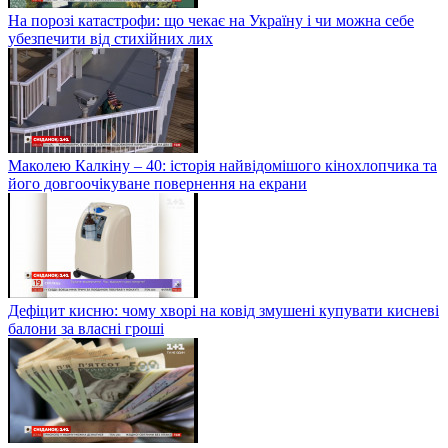
На порозі катастрофи: що чекає на Україну і чи можна себе
убезпечити від стихійних лих
Маколею Калкіну – 40: історія найвідомішого кінохлопчика та
його довгоочікуване повернення на екрани
Дефіцит кисню: чому хворі на ковід змушені купувати кисневі
балони за власні гроші