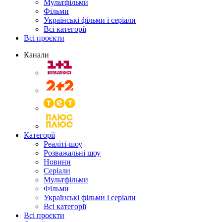
Мультфільми
Фільми
Українські фільми і серіали
Всі категорії
Всі проєкти
Канали
Категорії
Реаліті-шоу
Розважальні шоу
Новини
Серіали
Мультфільми
Фільми
Українські фільми і серіали
Всі категорії
Всі проєкти