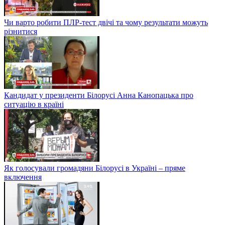
Чи варто робити ПЛР-тест двічі та чому результати можуть
різнитися
Кандидат у президенти Білорусі Анна Канопацька про
ситуацію в країні
Як голосували громадяни Білорусі в Україні – пряме
включення