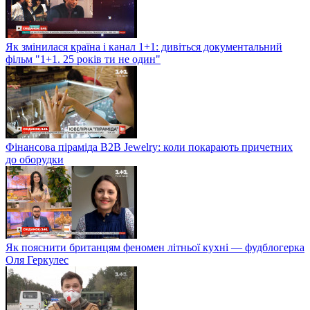
Як змінилася країна і канал 1+1: дивіться документальний
фільм "1+1. 25 років ти не один"
Фінансова піраміда B2B Jewelry: коли покарають причетних
до оборудки
Як пояснити британцям феномен літньої кухні — фудблогерка
Оля Геркулес