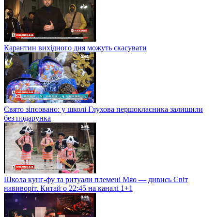
Карантин вихідного дня можуть скасувати
Свято зіпсовано: у школі Глухова першокласника залишили
без подарунка
Школа кунг-фу та ритуали племені Мяо — дивись Світ
навиворіт. Китай о 22:45 на каналі 1+1