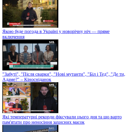
Якою буде погода в Україні у новорічну ніч — пряме
включення
"Забуті", "Після сварки", "Нові мутанти", "Біл і Тед", "Де ти,
Адаме?" – Кіносніданок
Які температурні рекорди фіксували цього дня та що варто
пам'ятати про неносіння захисних масок