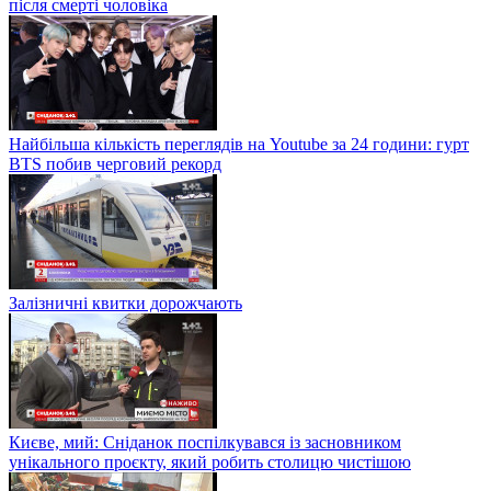
після смерті чоловіка
Найбільша кількість переглядів на Youtube за 24 години: гурт
BTS побив черговий рекорд
Залізничні квитки дорожчають
Києве, мий: Сніданок поспілкувався із засновником
унікального проєкту, який робить столицю чистішою