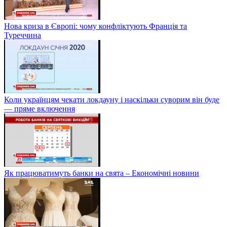
Нова криза в Європі: чому конфліктують Франція та
Туреччина
Коли українцям чекати локдауну і наскільки суворим він буде
— пряме включення
Як працюватимуть банки на свята – Економічні новини