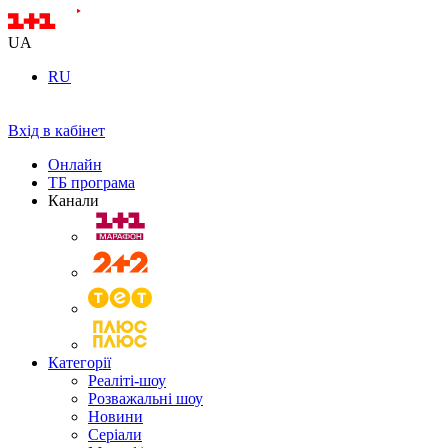
UA
RU
Вхід в кабінет
Онлайн
ТБ програма
Канали
Категорії
Реаліті-шоу
Розважальні шоу
Новини
Серіали