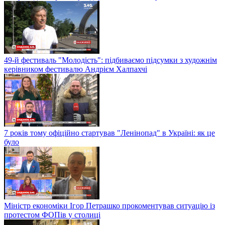
49-й фестиваль "Молодість": підбиваємо підсумки з художнім
керівником фестивалю Андрієм Халпахчі
7 років тому офіційно стартував "Ленінопад" в Україні: як це
було
Міністр економіки Ігор Петрашко прокоментував ситуацію із
протестом ФОПів у столиці