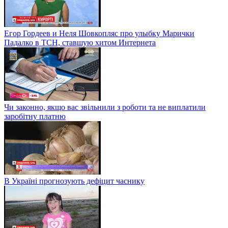
Егор Гордеев и Неля Шовкопляс про улыбку Марички
Падалко в ТСН, ставшую хитом Интернета
Чи законно, якщо вас звільнили з роботи та не виплатили
заробітну платню
В Україні прогнозують дефіцит часнику