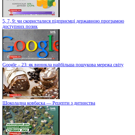
5, 7, 9: чи скористалися підприємці державною програмою
доступних позик
Google – 23: як виникла найбільша пошукова мережа світу
Шоколадна ковбаска — Рецепти з дитинства