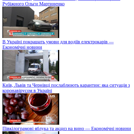
Рубіжного Ольги Мартиненко
В Україні покращать умови для водіїв електрокарів —
Економічні новини
Київ, Львів та Чернівці послаблюють карантин: яка ситуація з
коронавірусом в Україні
Півкілограмові яблука та акциз на вино — Економічні новини