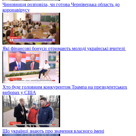
Чиновниця розповіла, чи готова Чернівецька область до
коронавірусу
Які фінансові бонуси отримають молоді українські вчителі
Хто буде головним конкурентом Трампа на президентських
виборах у США
Що українці знають про значення власного імені