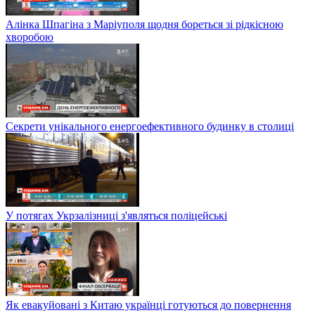
Алінка Шпагіна з Маріуполя щодня бореться зі рідкісною
хворобою
Секрети унікального енергоефективного будинку в столиці
У потягах Укрзалізниці з'являться поліцейські
Як евакуйовані з Китаю українці готуються до повернення