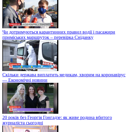
Чи дотримуються карантинних правил водії і пасажири
приміських маршруток – перевірка Сніданку
Скільки держава виплатить медикам, хворим на коронавірус
— Економічні новини
20 років без Георгія Гонгадзе: як живе родина вбитого
журналіста сьогодні