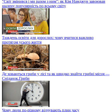
"Світ змінився і ми разом з ним": як Кім Намджун завоював
шалену популярність по всьому світу
Тиждень освіти для дорослих: чому вчитися важливо
протягом усього життя
Де ховаються гриби у лісі та як швидко знайти грибні місця —
Сніданок.Гриби
Чому люди по-різному відчувають плин часу