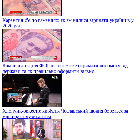
Карантин б'є по гаманцях: як змінилися зарплати українців у
2020 році
Компенсація для ФОПів: хто може отримати допомогу від
держави та як правильно оформити заявку
Хлопчик-оркестр: як Женя Чеславський щодня бореться за
мрію бути музикантом