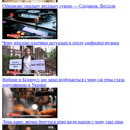
Обираємо ідеальну весільну сукню — Сніданок. Весілля
Чому вінілові платівки актуальні в епоху цифрової музики
Вибори в Білорусі: що зараз відбувається і чому ця тема стала
популярною в Україні
День кави: звідки беруться різні види напою і чому такі ціни