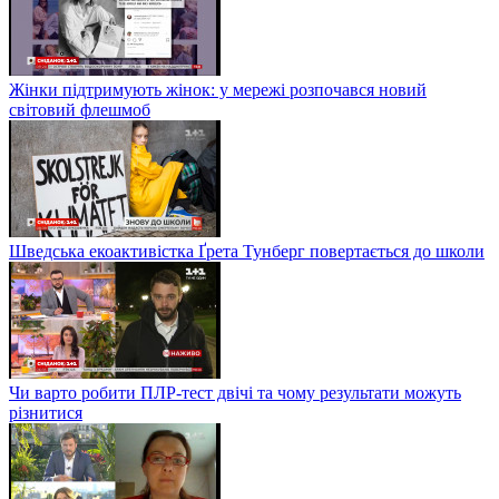
Жінки підтримують жінок: у мережі розпочався новий
світовий флешмоб
Шведська екоактивістка Ґрета Тунберг повертається до школи
Чи варто робити ПЛР-тест двічі та чому результати можуть
різнитися