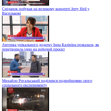
Сніданок побував на великому концерті Jerry Heil у
Василькові
Авторка унікального додатку Інна Калініна розказала, як
перетворила ідею на робочий проєкт
Михайло Рогальський поділився подробицями свого
соціального експерименту