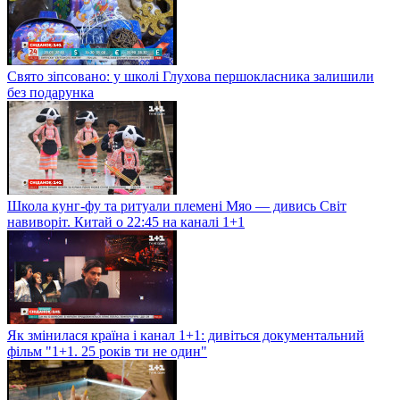
Свято зіпсовано: у школі Глухова першокласника залишили
без подарунка
Школа кунг-фу та ритуали племені Мяо — дивись Світ
навиворіт. Китай о 22:45 на каналі 1+1
Як змінилася країна і канал 1+1: дивіться документальний
фільм "1+1. 25 років ти не один"