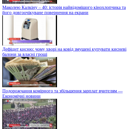
Маколею Калкіну – 40: історія найвідомішого кінохлопчика та
його довгоочікуване повернення на екрани
Дефіцит кисню: чому хворі на ковід змушені купувати кисневі
балони за власні гроші
Подорожчання комірного та збільшення зарплат вчителям —
Економічні новини