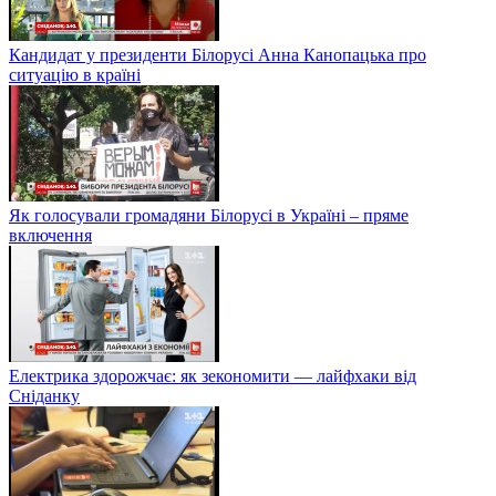
Кандидат у президенти Білорусі Анна Канопацька про
ситуацію в країні
Як голосували громадяни Білорусі в Україні – пряме
включення
Електрика здорожчає: як зекономити — лайфхаки від
Сніданку