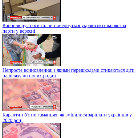
Коронавірус і освіта: чи повернуться українські школярі за
парти у вересні
Непросте всиновлення: з якими перешкодами стикаються діти
на шляху до нових родин
Карантин б'є по гаманцях: як змінилися зарплати українців у
2020 році