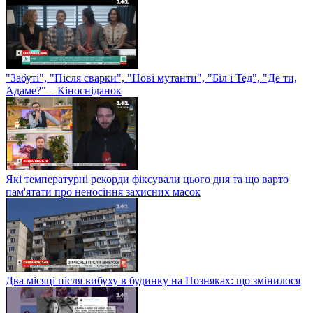
"Забуті", "Після сварки", "Нові мутанти", "Біл і Тед", "Де ти,
Адаме?" – Кіносніданок
Які температурні рекорди фіксували цього дня та що варто
пам'ятати про неносіння захисних масок
Два місяці після вибуху в будинку на Позняках: що змінилося