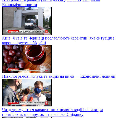
Економічні новини
Київ, Львів та Чернівці послаблюють карантин: яка ситуація з
коронавірусом в Україні
Півкілограмові яблука та акциз на вино — Економічні новини
Чи дотримуються карантинних правил водії і пасажири
приміських маршруток – перевірка Сніданку