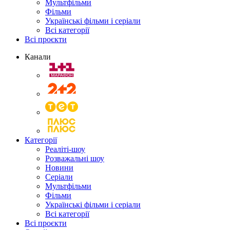
Мультфільми
Фільми
Українські фільми і серіали
Всі категорії
Всі проєкти
Канали
Категорії
Реаліті-шоу
Розважальні шоу
Новини
Серіали
Мультфільми
Фільми
Українські фільми і серіали
Всі категорії
Всі проєкти