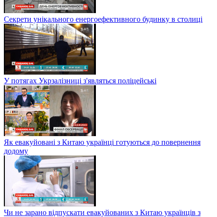
Секрети унікального енергоефективного будинку в столиці
У потягах Укрзалізниці з'являться поліцейські
Як евакуйовані з Китаю українці готуються до повернення
додому
Чи не зарано відпускати евакуйованих з Китаю українців з