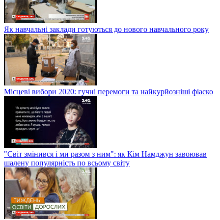
Як навчальні заклади готуються до нового навчального року
Місцеві вибори 2020: гучні перемоги та найкурйозніші фіаско
"Світ змінився і ми разом з ним": як Кім Намджун завоював
шалену популярність по всьому світу