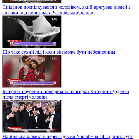
Сніданок поспілкувався з чоловіком, який врятував людей з
автівки, що вилетіла в Русанівський канал
Що таке сухий лід і коли він може бути небезпечним
Інтернет обурений поведінкою блогерки Катерини Діденко
після смерті чоловіка
Найбільша кількість переглядів на Youtube за 24 години: гурт