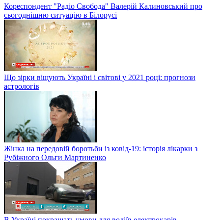
Кореспондент "Радіо Свобода" Валерій Калиновський про
сьогоднішню ситуацію в Білорусі
Що зірки віщують Україні і світові у 2021 році: прогнози
астрологів
Жінка на передовій боротьби із ковід-19: історія лікарки з
Рубіжного Ольги Мартиненко
В Україні покращать умови для водіїв електрокарів —