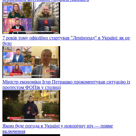
7 років тому офіційно стартував "Ленінопад" в Україні: як це
було
Міністр економіки Ігор Петрашко прокоментував ситуацію із
протестом ФОПів у столиці
Якою буде погода в Україні у новорічну ніч — пряме
включення