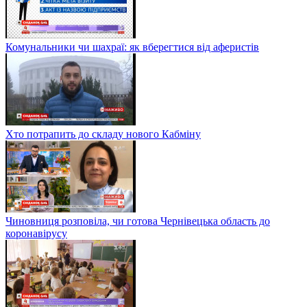
Комунальники чи шахраї: як вберегтися від аферистів
Хто потрапить до складу нового Кабміну
Чиновниця розповіла, чи готова Чернівецька область до
коронавірусу