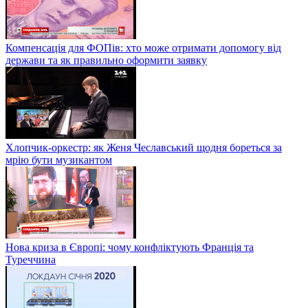
Компенсація для ФОПів: хто може отримати допомогу від
держави та як правильно оформити заявку
Хлопчик-оркестр: як Женя Чеславський щодня бореться за
мрію бути музикантом
Нова криза в Європі: чому конфліктують Франція та
Туреччина