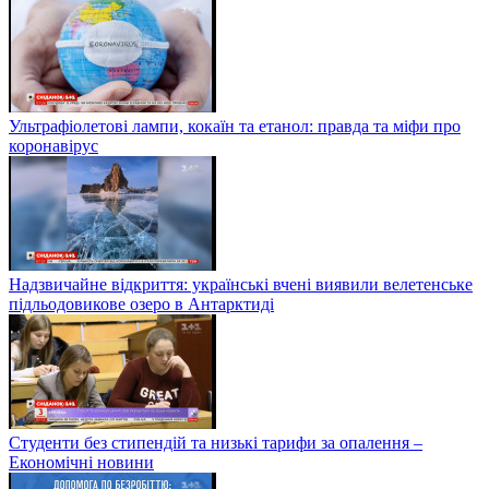
Ультрафіолетові лампи, кокаїн та етанол: правда та міфи про
коронавірус
Надзвичайне відкриття: українські вчені виявили велетенське
підльодовикове озеро в Антарктиді
Студенти без стипендій та низькі тарифи за опалення –
Економічні новини