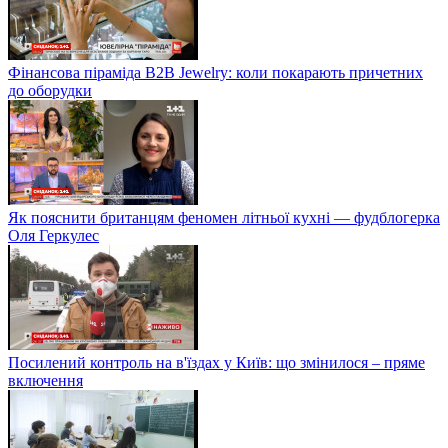
Фінансова піраміда B2B Jewelry: коли покарають причетних
до оборудки
Як пояснити британцям феномен літньої кухні — фудблогерка
Оля Геркулес
Посилений контроль на в'їздах у Київ: що змінилося – пряме
включення