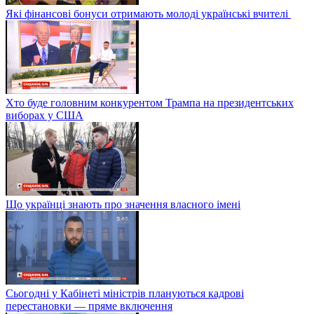
Які фінансові бонуси отримають молоді українські вчителі
Хто буде головним конкурентом Трампа на президентських
виборах у США
Що українці знають про значення власного імені
Сьогодні у Кабінеті міністрів плануються кадрові
перестановки — пряме включення