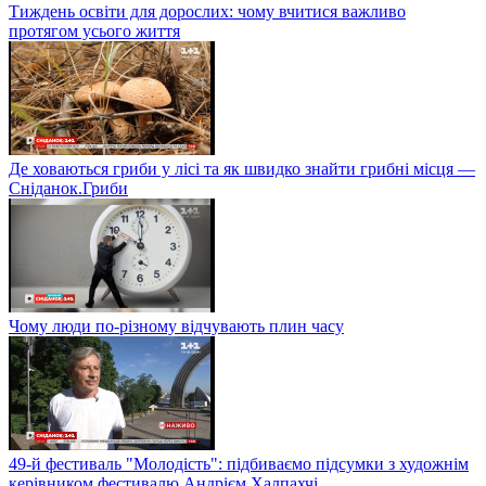
Тиждень освіти для дорослих: чому вчитися важливо
протягом усього життя
Де ховаються гриби у лісі та як швидко знайти грибні місця —
Сніданок.Гриби
Чому люди по-різному відчувають плин часу
49-й фестиваль "Молодість": підбиваємо підсумки з художнім
керівником фестивалю Андрієм Халпахчі