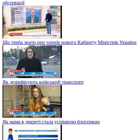
обсервації
Що треба знати про членів нового Кабінету Міністрів України
Як дезінфікують київський транспорт
Як мама в декреті стала успішною блогеркою