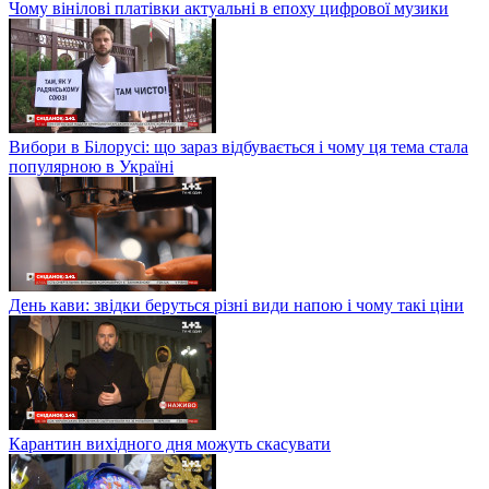
Чому вінілові платівки актуальні в епоху цифрової музики
Вибори в Білорусі: що зараз відбувається і чому ця тема стала
популярною в Україні
День кави: звідки беруться різні види напою і чому такі ціни
Карантин вихідного дня можуть скасувати