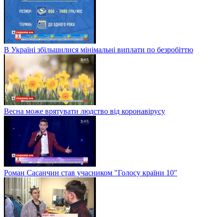
В Україні збільшилися мінімальні виплати по безробіттю
Весна може врятувати людство від коронавірусу
Роман Сасанчин став учасником "Голосу країни 10"