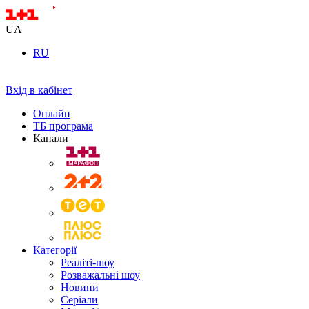
UA
RU
Вхід в кабінет
Онлайн
ТБ програма
Канали
Категорії
Реаліті-шоу
Розважальні шоу
Новини
Серіали