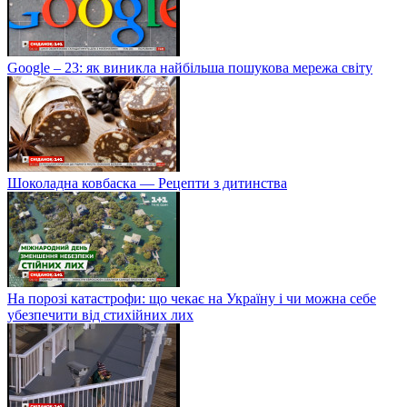
Google – 23: як виникла найбільша пошукова мережа світу
Шоколадна ковбаска — Рецепти з дитинства
На порозі катастрофи: що чекає на Україну і чи можна себе
убезпечити від стихійних лих