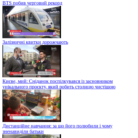
BTS побив черговий рекорд
Залізничні квитки дорожчають
Києве, мий: Сніданок поспілкувався із засновником
унікального проєкту, який робить столицю чистішою
Дистанційне навчання: за що його полюбили і чому
зненавиділи батьки