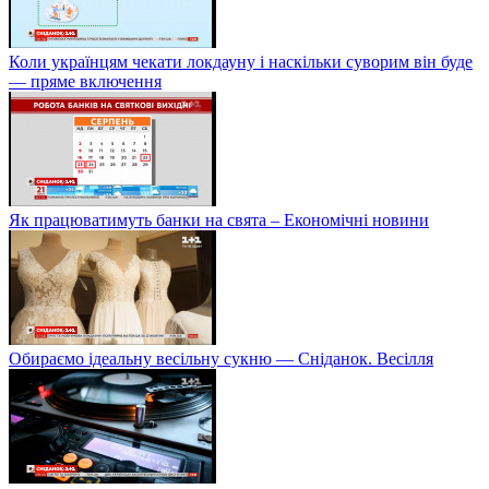
Коли українцям чекати локдауну і наскільки суворим він буде
— пряме включення
Як працюватимуть банки на свята – Економічні новини
Обираємо ідеальну весільну сукню — Сніданок. Весілля