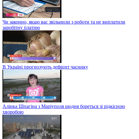
Чи законно, якщо вас звільнили з роботи та не виплатили
заробітну платню
В Україні прогнозують дефіцит часнику
Алінка Шпагіна з Маріуполя щодня бореться зі рідкісною
хворобою