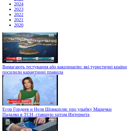
2024
2023
2022
2021
2020
Вимагають тестування або вакцинацію: які туристичні країни
посилили карантинні правила
Егор Гордеев и Неля Шовкопляс про улыбку Марички
Падалко в ТСН, ставшую хитом Интернета