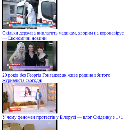
Скільки держава виплатить медикам, хворим на коронавірус
— Економічні новини
20 років без Георгія Гонгадзе: як живе родина вбитого
журналіста сьогодні
У чому феномен протестів у Білорусі — влог Сніданку з 1+1