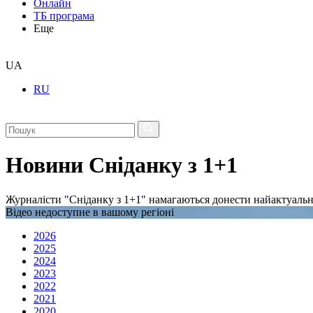
Онлайн
ТБ програма
Еще
UA
RU
Новини Сніданку з 1+1
Журналісти "Сніданку з 1+1" намагаються донести найактуальні
Відео недоступне в вашому регіоні
2026
2025
2024
2023
2022
2021
2020