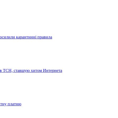
посилили карантинні правила
 в ТСН, ставшую хитом Интернета
бітну платню