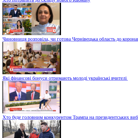
Чиновниця розповіла, чи готова Чернівецька область до корона
Які фінансові бонуси отримають молоді українські вчителі
Хто буде головним конкурентом Трампа на президентських в