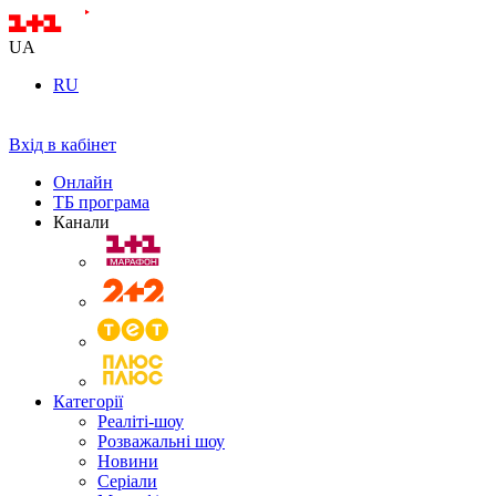
UA
RU
Вхід в кабінет
Онлайн
ТБ програма
Канали
Категорії
Реаліті-шоу
Розважальні шоу
Новини
Серіали