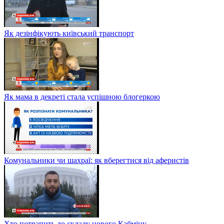
Як дезінфікують київський транспорт
Як мама в декреті стала успішною блогеркою
Комунальники чи шахраї: як вберегтися від аферистів
Хто потрапить до складу нового Кабміну