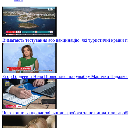
Вимагають тестування або вакцинацію: які туристичні країни 
Егор Гордеев и Неля Шовкопляс про улыбку Марички Падалко
Чи законно, якщо вас звільнили з роботи та не виплатили заро