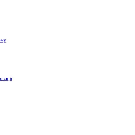
ому
рвації