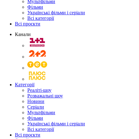
Мультфільми
Фільми
Українські фільми і серіали
Всі категорії
Всі проєкти
Канали
Категорії
Реаліті-шоу
Розважальні шоу
Новини
Серіали
Мультфільми
Фільми
Українські фільми і серіали
Всі категорії
Всі проєкти