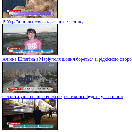
В Україні прогнозують дефіцит часнику
Алінка Шпагіна з Маріуполя щодня бореться зі рідкісною хвор
Секрети унікального енергоефективного будинку в столиці