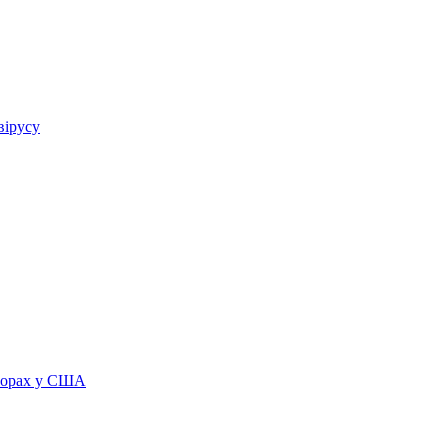
вірусу
иборах у США