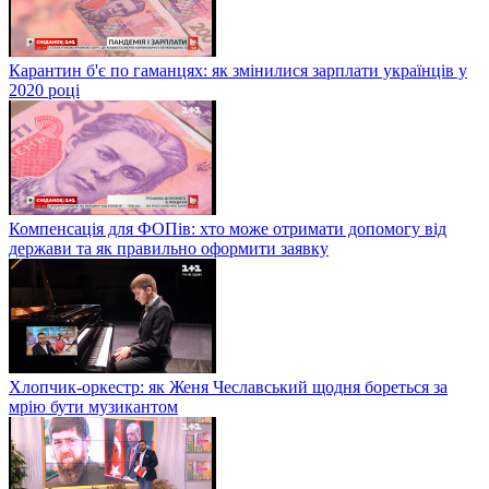
Карантин б'є по гаманцях: як змінилися зарплати українців у
2020 році
Компенсація для ФОПів: хто може отримати допомогу від
держави та як правильно оформити заявку
Хлопчик-оркестр: як Женя Чеславський щодня бореться за
мрію бути музикантом