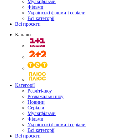
Мультфільми
Фільми
Українські фільми і серіали
Всі категорії
Всі проєкти
Канали
Категорії
Реаліті-шоу
Розважальні шоу
Новини
Серіали
Мультфільми
Фільми
Українські фільми і серіали
Всі категорії
Всі проєкти