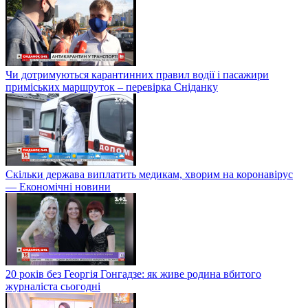
Чи дотримуються карантинних правил водії і пасажири
приміських маршруток – перевірка Сніданку
Скільки держава виплатить медикам, хворим на коронавірус
— Економічні новини
20 років без Георгія Гонгадзе: як живе родина вбитого
журналіста сьогодні