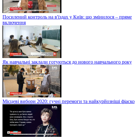
Посилений контроль на в'їздах у Київ: що змінилося – пряме
включення
Як навчальні заклади готуються до нового навчального року
Місцеві вибори 2020: гучні перемоги та найкурйозніші фіаско