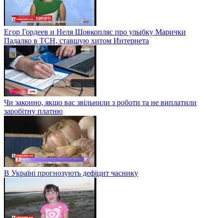
Егор Гордеев и Неля Шовкопляс про улыбку Марички
Падалко в ТСН, ставшую хитом Интернета
Чи законно, якщо вас звільнили з роботи та не виплатили
заробітну платню
В Україні прогнозують дефіцит часнику