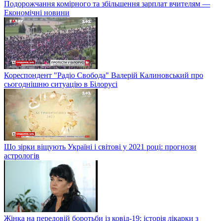
Подорожчання комірного та збільшення зарплат вчителям —
Економічні новини
Кореспондент "Радіо Свобода" Валерій Калиновський про
сьогоднішню ситуацію в Білорусі
Що зірки віщують Україні і світові у 2021 році: прогнози
астрологів
Жінка на передовій боротьби із ковід-19: історія лікарки з