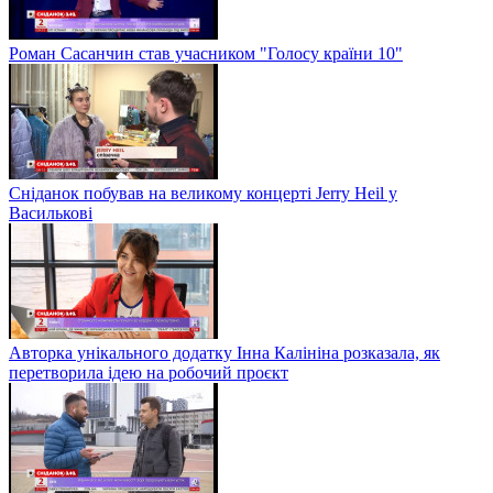
Роман Сасанчин став учасником "Голосу країни 10"
Сніданок побував на великому концерті Jerry Heil у
Василькові
Авторка унікального додатку Інна Калініна розказала, як
перетворила ідею на робочий проєкт