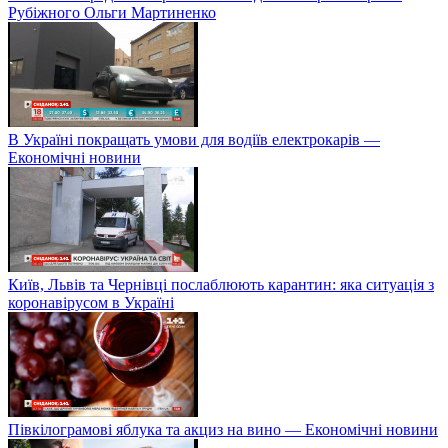
Рубіжного Ольги Мартиненко
В Україні покращать умови для водіїв електрокарів —
Економічні новини
Київ, Львів та Чернівці послаблюють карантин: яка ситуація з
коронавірусом в Україні
Півкілограмові яблука та акциз на вино — Економічні новини