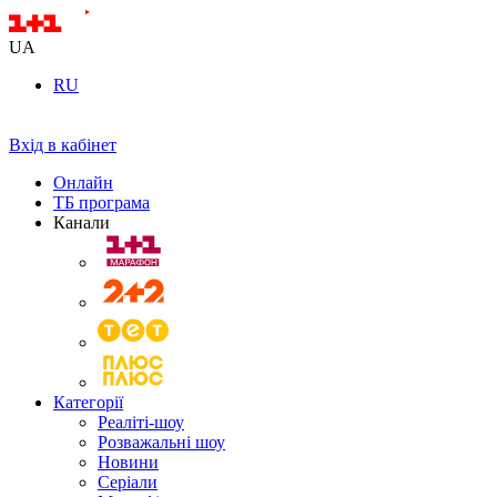
UA
RU
Вхід в кабінет
Онлайн
ТБ програма
Канали
Категорії
Реаліті-шоу
Розважальні шоу
Новини
Серіали