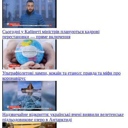
Сьогодні у Кабінеті міністрів плануються кадрові
перестановки — пряме включення
Ультрафіолетові лампи, кокаїн та етанол: правда та міфи про
коронавірус
Надзвичайне відкриття: українські вчені виявили велетенське
підльодовикове озеро в Антарктиді