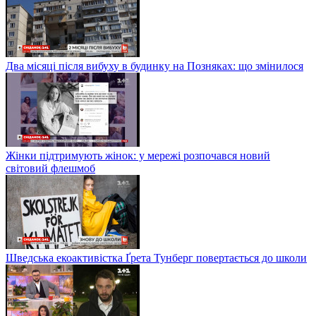
Два місяці після вибуху в будинку на Позняках: що змінилося
Жінки підтримують жінок: у мережі розпочався новий
світовий флешмоб
Шведська екоактивістка Ґрета Тунберг повертається до школи