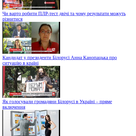
Чи варто робити ПЛР-тест двічі та чому результати можуть
різнитися
Кандидат у президенти Білорусі Анна Канопацька про
ситуацію в країні
Як голосували громадяни Білорусі в Україні – пряме
включення