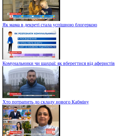
Як мама в декреті стала успішною блогеркою
Комунальники чи шахраї: як вберегтися від аферистів
Хто потрапить до складу нового Кабміну