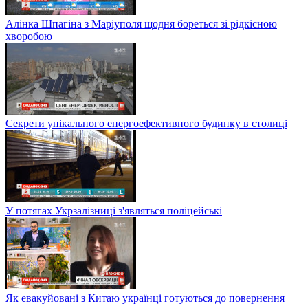
Алінка Шпагіна з Маріуполя щодня бореться зі рідкісною
хворобою
Секрети унікального енергоефективного будинку в столиці
У потягах Укрзалізниці з'являться поліцейські
Як евакуйовані з Китаю українці готуються до повернення