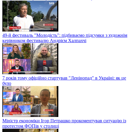
49-й фестиваль "Молодість": підбиваємо підсумки з художнім
керівником фестивалю Андрієм Халпахчі
7 років тому офіційно стартував "Ленінопад" в Україні: як це
було
Міністр економіки Ігор Петрашко прокоментував ситуацію із
протестом ФОПів у столиці