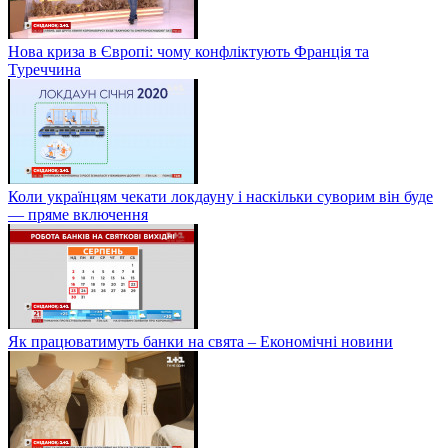
Нова криза в Європі: чому конфліктують Франція та
Туреччина
Коли українцям чекати локдауну і наскільки суворим він буде
— пряме включення
Як працюватимуть банки на свята – Економічні новини