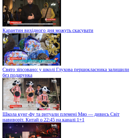
Карантин вихідного дня можуть скасувати
Свято зіпсовано: у школі Глухова першокласника залишили
без подарунка
Школа кунг-фу та ритуали племені Мяо — дивись Світ
навиворіт. Китай о 22:45 на каналі 1+1