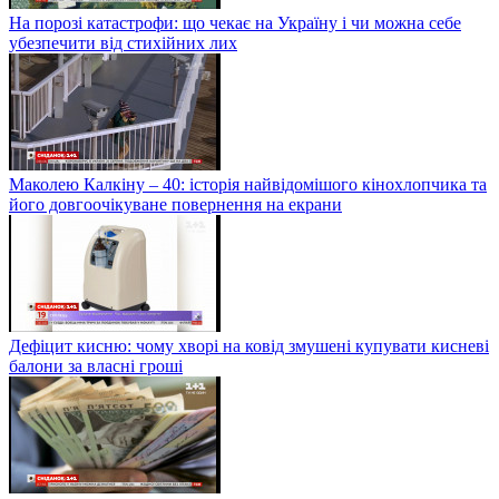
На порозі катастрофи: що чекає на Україну і чи можна себе
убезпечити від стихійних лих
Маколею Калкіну – 40: історія найвідомішого кінохлопчика та
його довгоочікуване повернення на екрани
Дефіцит кисню: чому хворі на ковід змушені купувати кисневі
балони за власні гроші