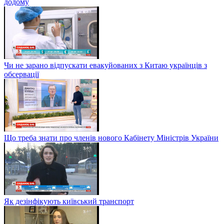
додому
Чи не зарано відпускати евакуйованих з Китаю українців з
обсервації
Що треба знати про членів нового Кабінету Міністрів України
Як дезінфікують київський транспорт