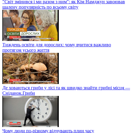
"Світ змінився і ми разом з ним": як Кім Намджун завоював
шалену популярність по всьому світу
Тиждень освіти для дорослих: чому вчитися важливо
протягом усього життя
Де ховаються гриби у лісі та як швидко знайти грибні місця —
Сніданок.Гриби
Чому люди по-різному відчувають плин часу