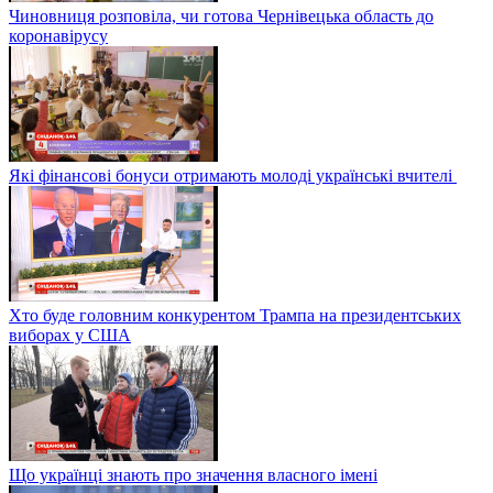
Чиновниця розповіла, чи готова Чернівецька область до
коронавірусу
Які фінансові бонуси отримають молоді українські вчителі
Хто буде головним конкурентом Трампа на президентських
виборах у США
Що українці знають про значення власного імені