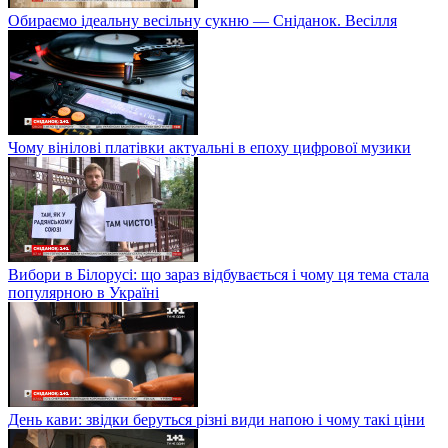
Обираємо ідеальну весільну сукню — Сніданок. Весілля
Чому вінілові платівки актуальні в епоху цифрової музики
Вибори в Білорусі: що зараз відбувається і чому ця тема стала
популярною в Україні
День кави: звідки беруться різні види напою і чому такі ціни