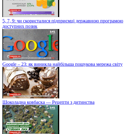
5, 7, 9: чи скористалися підприємці державною програмою
доступних позик
Google – 23: як виникла найбільша пошукова мережа світу
Шоколадна ковбаска — Рецепти з дитинства