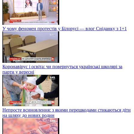
У чому феномен протестів у Білорусі — влог Сніданку з 1+1
Коронавірус і освіта: чи повернуться українські школярі за
парти у вересні
Непросте всиновлення: з якими перешкодами стикаються діти
на шляху до нових родин