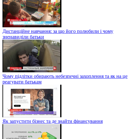
Дистанційне навчання: за що його полюбили і чому
зненавиділи батьки
Чому підлітки обирають небезпечні захоплення та як на це
реагувати батькам
Як запустити бізнес та де знайти фінансування