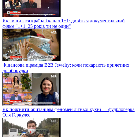
Як змінилася країна і канал 1+1: дивіться документальний
фільм "1+1. 25 років ти не один"
Фінансова піраміда B2B Jewelry: коли покарають причетних
до оборудки
Як пояснити британцям феномен літньої кухні — фудблогерка
Оля Геркулес