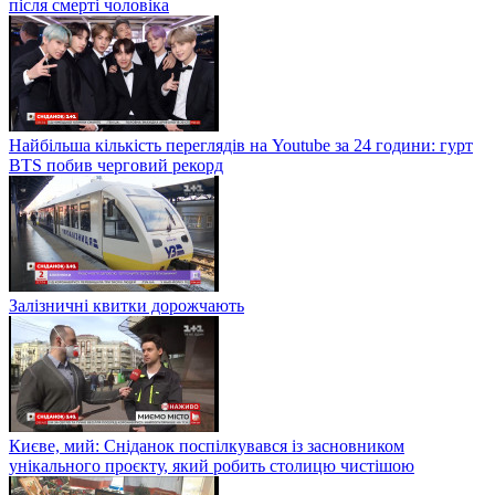
після смерті чоловіка
Найбільша кількість переглядів на Youtube за 24 години: гурт
BTS побив черговий рекорд
Залізничні квитки дорожчають
Києве, мий: Сніданок поспілкувався із засновником
унікального проєкту, який робить столицю чистішою