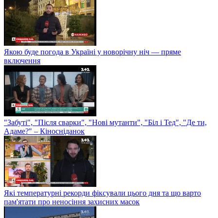
Якою буде погода в Україні у новорічну ніч — пряме
включення
"Забуті", "Після сварки", "Нові мутанти", "Біл і Тед", "Де ти,
Адаме?" – Кіносніданок
Які температурні рекорди фіксували цього дня та що варто
пам'ятати про неносіння захисних масок