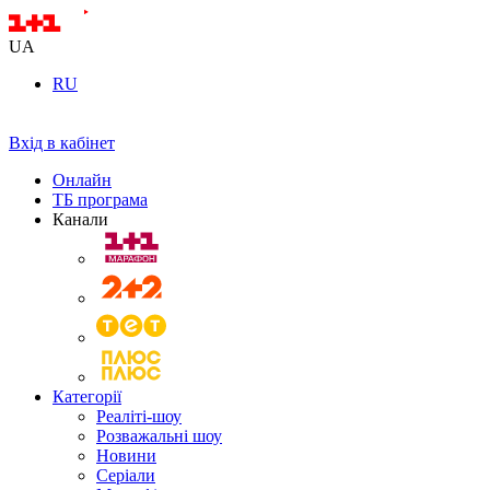
UA
RU
Вхід в кабінет
Онлайн
ТБ програма
Канали
Категорії
Реаліті-шоу
Розважальні шоу
Новини
Серіали