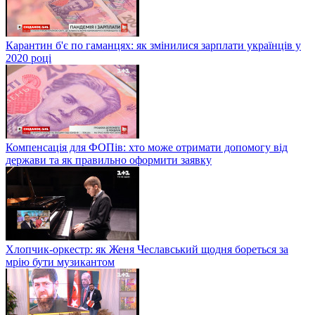
Карантин б'є по гаманцях: як змінилися зарплати українців у
2020 році
Компенсація для ФОПів: хто може отримати допомогу від
держави та як правильно оформити заявку
Хлопчик-оркестр: як Женя Чеславський щодня бореться за
мрію бути музикантом