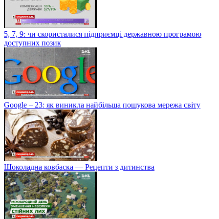
5, 7, 9: чи скористалися підприємці державною програмою
доступних позик
Google – 23: як виникла найбільша пошукова мережа світу
Шоколадна ковбаска — Рецепти з дитинства