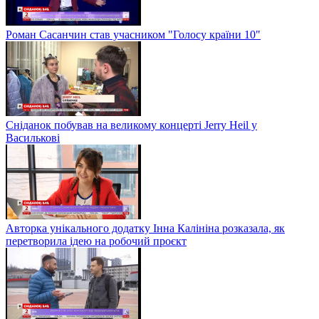
Роман Сасанчин став учасником "Голосу країни 10"
Сніданок побував на великому концерті Jerry Heil у
Василькові
Авторка унікального додатку Інна Калініна розказала, як
перетворила ідею на робочий проєкт