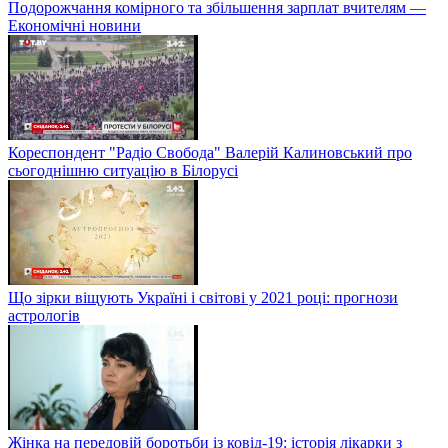
Подорожчання комірного та збільшення зарплат вчителям —
Економічні новини
Кореспондент "Радіо Свобода" Валерій Калиновський про
сьогоднішню ситуацію в Білорусі
Що зірки віщують Україні і світові у 2021 році: прогнози
астрологів
Жінка на передовій боротьби із ковід-19: історія лікарки з