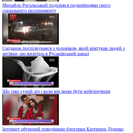
Михайло Рогальський поділився подробицями свого
соціального експерименту
Сніданок поспілкувався з чоловіком, який врятував людей з
автівки, що вилетіла в Русанівський канал
Що таке сухий лід і коли він може бути небезпечним
Інтернет обурений поведінкою блогерки Катерини Діденко