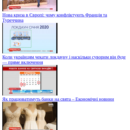
Нова криза в Європі: чому конфліктують Франція та
Туреччина
Коли українцям чекати локдауну і наскільки суворим він буде
— пряме включення
Як працюватимуть банки на свята – Економічні новини