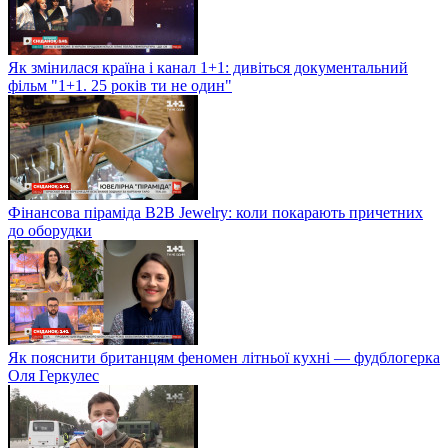
Як змінилася країна і канал 1+1: дивіться документальний
фільм "1+1. 25 років ти не один"
Фінансова піраміда B2B Jewelry: коли покарають причетних
до оборудки
Як пояснити британцям феномен літньої кухні — фудблогерка
Оля Геркулес