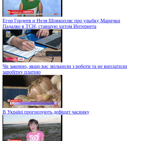
Егор Гордеев и Неля Шовкопляс про улыбку Марички
Падалко в ТСН, ставшую хитом Интернета
Чи законно, якщо вас звільнили з роботи та не виплатили
заробітну платню
В Україні прогнозують дефіцит часнику