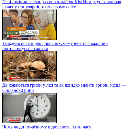
"Світ змінився і ми разом з ним": як Кім Намджун завоював
шалену популярність по всьому світу
Тиждень освіти для дорослих: чому вчитися важливо
протягом усього життя
Де ховаються гриби у лісі та як швидко знайти грибні місця —
Сніданок.Гриби
Чому люди по-різному відчувають плин часу