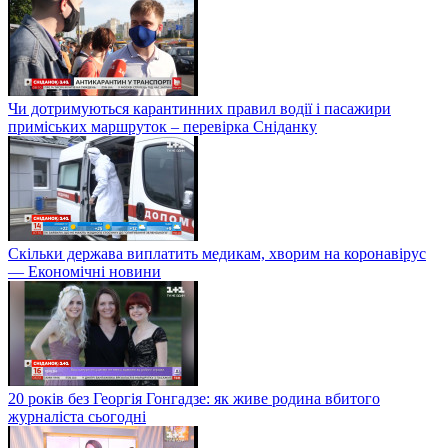
Чи дотримуються карантинних правил водії і пасажири
приміських маршруток – перевірка Сніданку
Скільки держава виплатить медикам, хворим на коронавірус
— Економічні новини
20 років без Георгія Гонгадзе: як живе родина вбитого
журналіста сьогодні