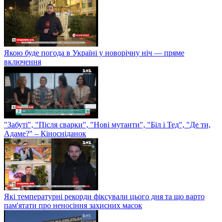
Якою буде погода в Україні у новорічну ніч — пряме
включення
"Забуті", "Після сварки", "Нові мутанти", "Біл і Тед", "Де ти,
Адаме?" – Кіносніданок
Які температурні рекорди фіксували цього дня та що варто
пам'ятати про неносіння захисних масок