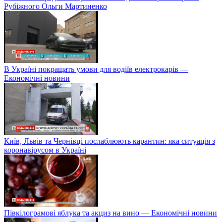
Рубіжного Ольги Мартиненко
В Україні покращать умови для водіїв електрокарів —
Економічні новини
Київ, Львів та Чернівці послаблюють карантин: яка ситуація з
коронавірусом в Україні
Півкілограмові яблука та акциз на вино — Економічні новини