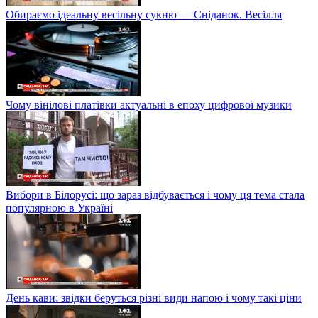
Обираємо ідеальну весільну сукню — Сніданок. Весілля
Чому вінілові платівки актуальні в епоху цифрової музики
Вибори в Білорусі: що зараз відбувається і чому ця тема стала
популярною в Україні
День кави: звідки беруться різні види напою і чому такі ціни