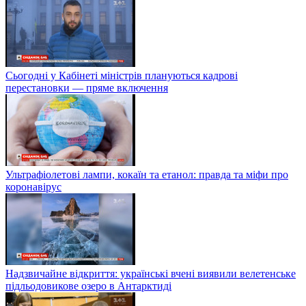
Сьогодні у Кабінеті міністрів плануються кадрові
перестановки — пряме включення
Ультрафіолетові лампи, кокаїн та етанол: правда та міфи про
коронавірус
Надзвичайне відкриття: українські вчені виявили велетенське
підльодовикове озеро в Антарктиді