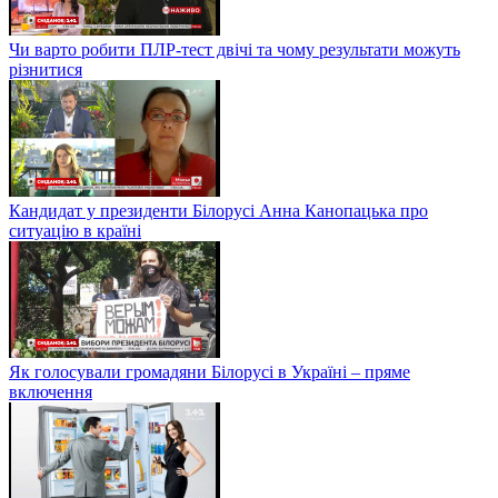
Чи варто робити ПЛР-тест двічі та чому результати можуть
різнитися
Кандидат у президенти Білорусі Анна Канопацька про
ситуацію в країні
Як голосували громадяни Білорусі в Україні – пряме
включення