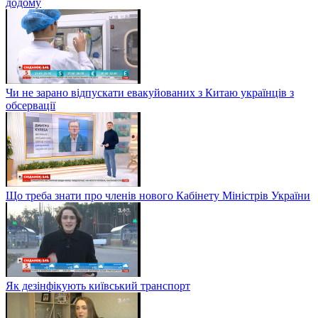
додому
Чи не зарано відпускати евакуйованих з Китаю українців з
обсервації
Що треба знати про членів нового Кабінету Міністрів України
Як дезінфікують київський транспорт