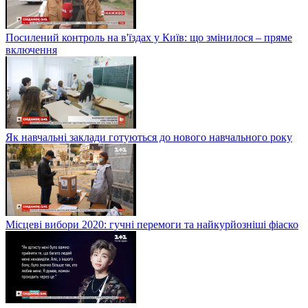
Посилений контроль на в'їздах у Київ: що змінилося – пряме
включення
Як навчальні заклади готуються до нового навчального року
Місцеві вибори 2020: гучні перемоги та найкурйозніші фіаско