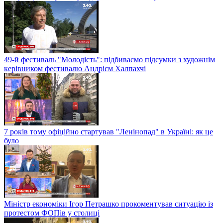
49-й фестиваль "Молодість": підбиваємо підсумки з художнім
керівником фестивалю Андрієм Халпахчі
7 років тому офіційно стартував "Ленінопад" в Україні: як це
було
Міністр економіки Ігор Петрашко прокоментував ситуацію із
протестом ФОПів у столиці