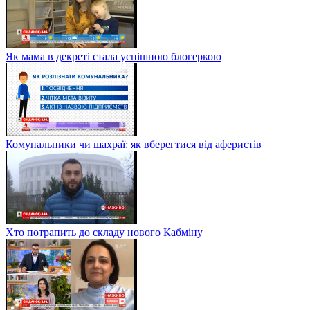
Як мама в декреті стала успішною блогеркою
Комунальники чи шахраї: як вберегтися від аферистів
Хто потрапить до складу нового Кабміну