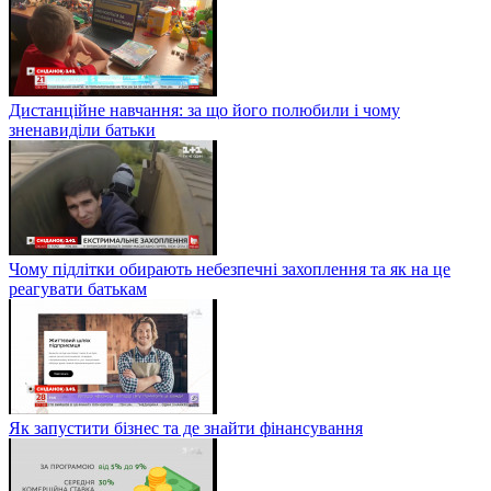
Дистанційне навчання: за що його полюбили і чому
зненавиділи батьки
Чому підлітки обирають небезпечні захоплення та як на це
реагувати батькам
Як запустити бізнес та де знайти фінансування