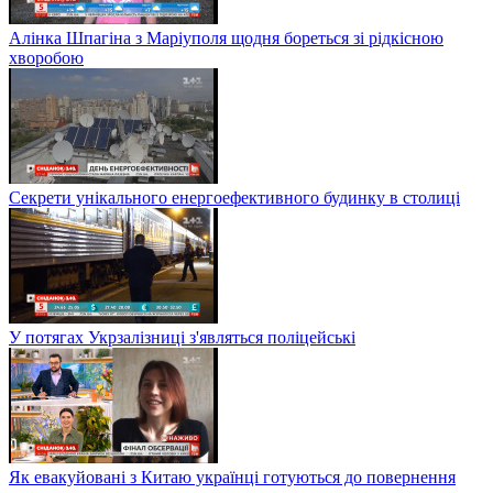
Алінка Шпагіна з Маріуполя щодня бореться зі рідкісною
хворобою
Секрети унікального енергоефективного будинку в столиці
У потягах Укрзалізниці з'являться поліцейські
Як евакуйовані з Китаю українці готуються до повернення