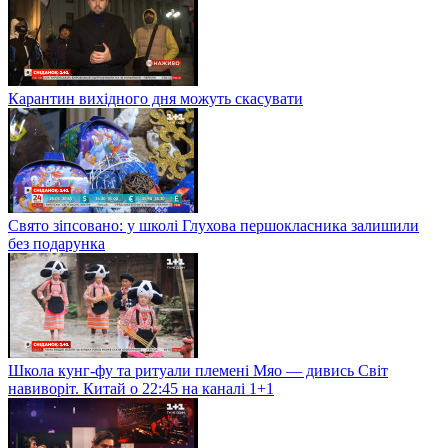
Карантин вихідного дня можуть скасувати
Свято зіпсовано: у школі Глухова першокласника залишили
без подарунка
Школа кунг-фу та ритуали племені Мяо — дивись Світ
навиворіт. Китай о 22:45 на каналі 1+1