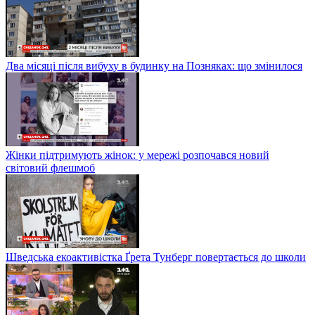
Два місяці після вибуху в будинку на Позняках: що змінилося
Жінки підтримують жінок: у мережі розпочався новий
світовий флешмоб
Шведська екоактивістка Ґрета Тунберг повертається до школи