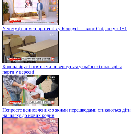
У чому феномен протестів у Білорусі — влог Сніданку з 1+1
Коронавірус і освіта: чи повернуться українські школярі за
парти у вересні
Непросте всиновлення: з якими перешкодами стикаються діти
на шляху до нових родин