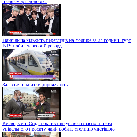
після смерті чоловіка
Найбільша кількість переглядів на Youtube за 24 години: гурт
BTS побив черговий рекорд
Залізничні квитки дорожчають
Києве, мий: Сніданок поспілкувався із засновником
унікального проєкту, який робить столицю чистішою