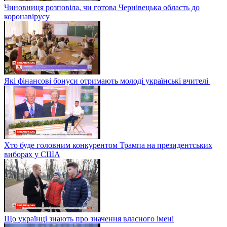
Чиновниця розповіла, чи готова Чернівецька область до
коронавірусу
Які фінансові бонуси отримають молоді українські вчителі
Хто буде головним конкурентом Трампа на президентських
виборах у США
Що українці знають про значення власного імені