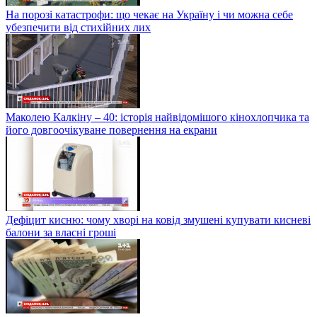
На порозі катастрофи: що чекає на Україну і чи можна себе
убезпечити від стихійних лих
Маколею Калкіну – 40: історія найвідомішого кінохлопчика та
його довгоочікуване повернення на екрани
Дефіцит кисню: чому хворі на ковід змушені купувати кисневі
балони за власні гроші