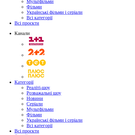
Мультфільми
Фільми
Українські фільми і серіали
Всі категорії
Всі проєкти
Канали
Категорії
Реаліті-шоу
Розважальні шоу
Новини
Серіали
Мультфільми
Фільми
Українські фільми і серіали
Всі категорії
Всі проєкти