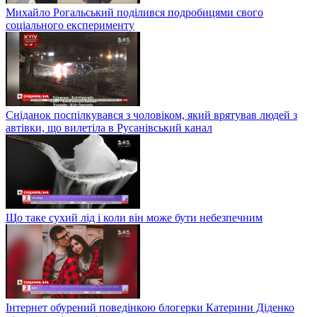
Михайло Рогальський поділився подробицями свого
соціального експерименту
Сніданок поспілкувався з чоловіком, який врятував людей з
автівки, що вилетіла в Русанівський канал
Що таке сухий лід і коли він може бути небезпечним
Інтернет обурений поведінкою блогерки Катерини Діденко