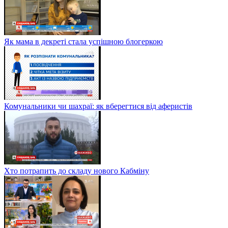
Як мама в декреті стала успішною блогеркою
Комунальники чи шахраї: як вберегтися від аферистів
Хто потрапить до складу нового Кабміну