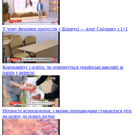
У чому феномен протестів у Білорусі — влог Сніданку з 1+1
Коронавірус і освіта: чи повернуться українські школярі за
парти у вересні
Непросте всиновлення: з якими перешкодами стикаються діти
на шляху до нових родин