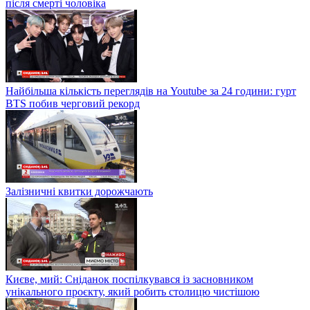
після смерті чоловіка
Найбільша кількість переглядів на Youtube за 24 години: гурт
BTS побив черговий рекорд
Залізничні квитки дорожчають
Києве, мий: Сніданок поспілкувався із засновником
унікального проєкту, який робить столицю чистішою