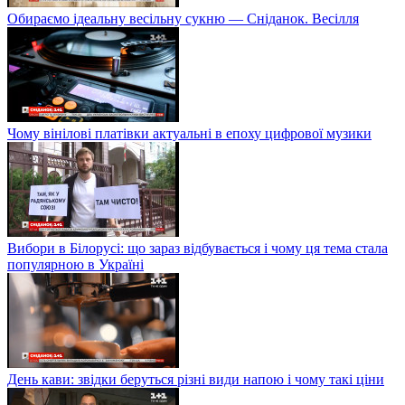
Обираємо ідеальну весільну сукню — Сніданок. Весілля
Чому вінілові платівки актуальні в епоху цифрової музики
Вибори в Білорусі: що зараз відбувається і чому ця тема стала
популярною в Україні
День кави: звідки беруться різні види напою і чому такі ціни