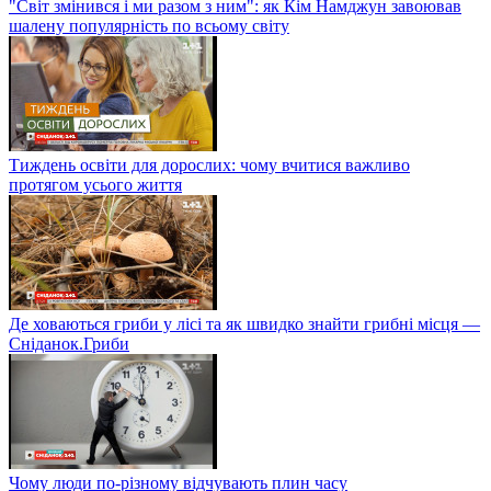
"Світ змінився і ми разом з ним": як Кім Намджун завоював
шалену популярність по всьому світу
Тиждень освіти для дорослих: чому вчитися важливо
протягом усього життя
Де ховаються гриби у лісі та як швидко знайти грибні місця —
Сніданок.Гриби
Чому люди по-різному відчувають плин часу