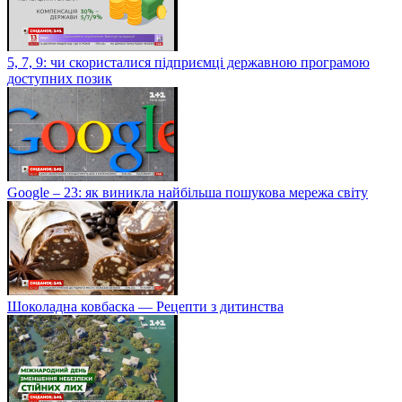
5, 7, 9: чи скористалися підприємці державною програмою
доступних позик
Google – 23: як виникла найбільша пошукова мережа світу
Шоколадна ковбаска — Рецепти з дитинства