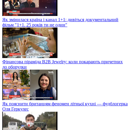
Як змінилася країна і канал 1+1: дивіться документальний
фільм "1+1. 25 років ти не один"
Фінансова піраміда B2B Jewelry: коли покарають причетних
до оборудки
Як пояснити британцям феномен літньої кухні — фудблогерка
Оля Геркулес