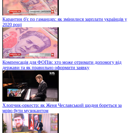
Карантин б'є по гаманцях: як змінилися зарплати українців у
2020 році
Компенсація для ФОПів: хто може отримати допомогу від
держави та як правильно оформити заявку
Хлопчик-оркестр: як Женя Чеславський щодня бореться за
мрію бути музикантом