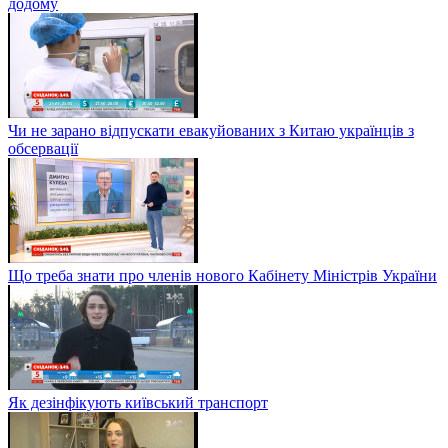
додому
Чи не зарано відпускати евакуйованих з Китаю українців з
обсервації
Що треба знати про членів нового Кабінету Міністрів України
Як дезінфікують київський транспорт