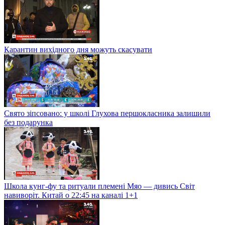
Карантин вихідного дня можуть скасувати
Свято зіпсовано: у школі Глухова першокласника залишили
без подарунка
Школа кунг-фу та ритуали племені Мяо — дивись Світ
навиворіт. Китай о 22:45 на каналі 1+1