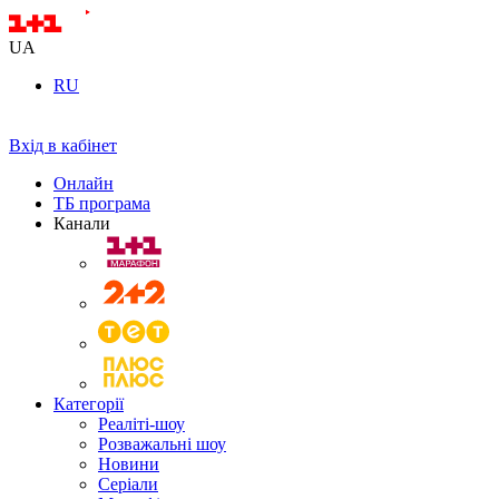
UA
RU
Вхід в кабінет
Онлайн
ТБ програма
Канали
Категорії
Реаліті-шоу
Розважальні шоу
Новини
Серіали