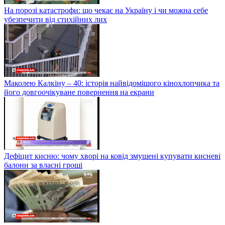
На порозі катастрофи: що чекає на Україну і чи можна себе
убезпечити від стихійних лих
Маколею Калкіну – 40: історія найвідомішого кінохлопчика та
його довгоочікуване повернення на екрани
Дефіцит кисню: чому хворі на ковід змушені купувати кисневі
балони за власні гроші