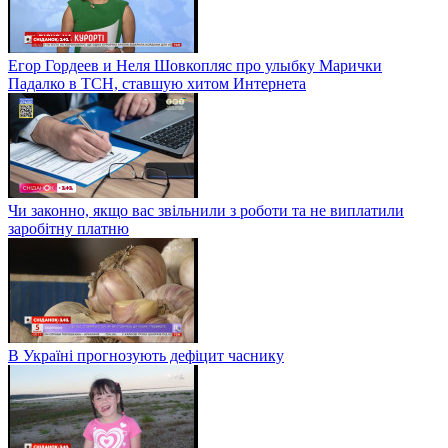
Егор Гордеев и Неля Шовкопляс про улыбку Марички
Падалко в ТСН, ставшую хитом Интернета
Чи законно, якщо вас звільнили з роботи та не виплатили
заробітну платню
В Україні прогнозують дефіцит часнику