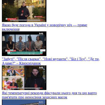
Якою буде погода в Україні у новорічну ніч — пряме
включення
"Забуті", "Після сварки", "Нові мутанти", "Біл і Тед", "Де ти,
Адаме?" – Кіносніданок
Які температурні рекорди фіксували цього дня та що варто
пам'ятати про неносіння захисних масок