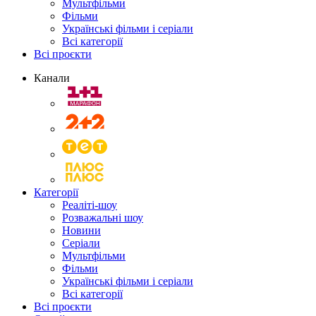
Мультфільми
Фільми
Українські фільми і серіали
Всі категорії
Всі проєкти
Канали
Категорії
Реаліті-шоу
Розважальні шоу
Новини
Серіали
Мультфільми
Фільми
Українські фільми і серіали
Всі категорії
Всі проєкти