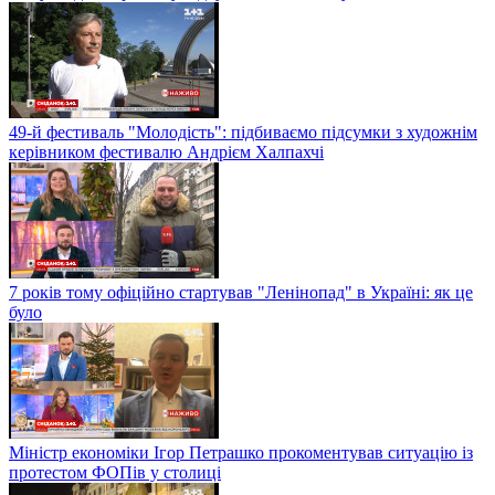
49-й фестиваль "Молодість": підбиваємо підсумки з художнім
керівником фестивалю Андрієм Халпахчі
7 років тому офіційно стартував "Ленінопад" в Україні: як це
було
Міністр економіки Ігор Петрашко прокоментував ситуацію із
протестом ФОПів у столиці