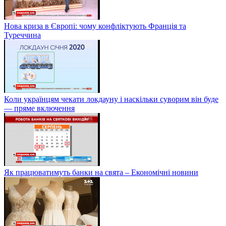
Нова криза в Європі: чому конфліктують Франція та
Туреччина
Коли українцям чекати локдауну і наскільки суворим він буде
— пряме включення
Як працюватимуть банки на свята – Економічні новини