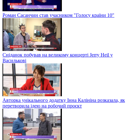
Роман Сасанчин став учасником "Голосу країни 10"
Сніданок побував на великому концерті Jerry Heil у
Василькові
Авторка унікального додатку Інна Калініна розказала, як
перетворила ідею на робочий проєкт