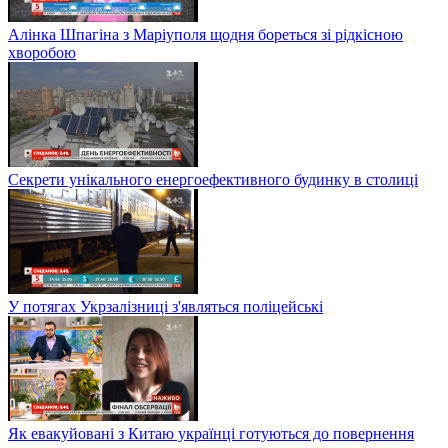
Алінка Шпагіна з Маріуполя щодня бореться зі рідкісною
хворобою
Секрети унікального енергоефективного будинку в столиці
У потягах Укрзалізниці з'являться поліцейські
Як евакуйовані з Китаю українці готуються до повернення