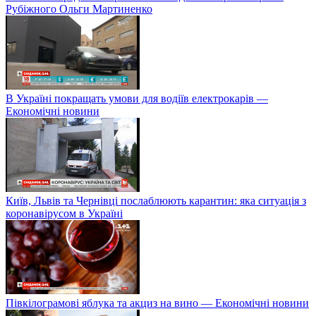
Рубіжного Ольги Мартиненко
В Україні покращать умови для водіїв електрокарів —
Економічні новини
Київ, Львів та Чернівці послаблюють карантин: яка ситуація з
коронавірусом в Україні
Півкілограмові яблука та акциз на вино — Економічні новини