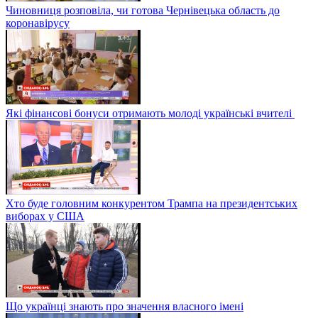
Чиновниця розповіла, чи готова Чернівецька область до
коронавірусу
Які фінансові бонуси отримають молоді українські вчителі
Хто буде головним конкурентом Трампа на президентських
виборах у США
Що українці знають про значення власного імені