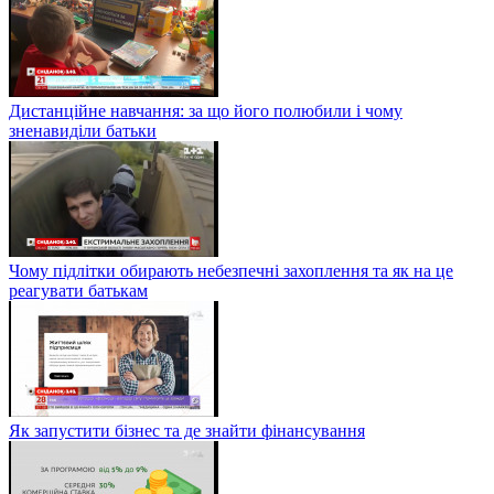
Дистанційне навчання: за що його полюбили і чому
зненавиділи батьки
Чому підлітки обирають небезпечні захоплення та як на це
реагувати батькам
Як запустити бізнес та де знайти фінансування