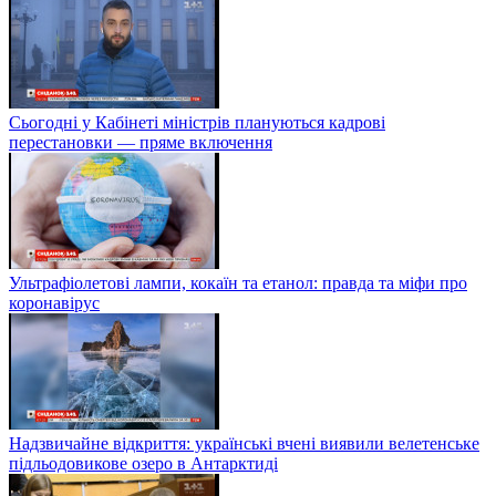
Сьогодні у Кабінеті міністрів плануються кадрові
перестановки — пряме включення
Ультрафіолетові лампи, кокаїн та етанол: правда та міфи про
коронавірус
Надзвичайне відкриття: українські вчені виявили велетенське
підльодовикове озеро в Антарктиді