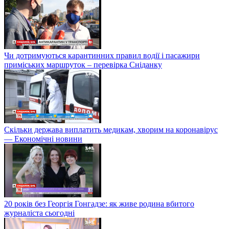
Чи дотримуються карантинних правил водії і пасажири
приміських маршруток – перевірка Сніданку
Скільки держава виплатить медикам, хворим на коронавірус
— Економічні новини
20 років без Георгія Гонгадзе: як живе родина вбитого
журналіста сьогодні