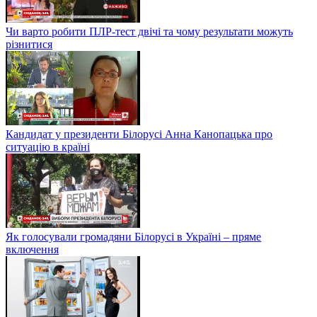
Чи варто робити ПЛР-тест двічі та чому результати можуть
різнитися
Кандидат у президенти Білорусі Анна Канопацька про
ситуацію в країні
Як голосували громадяни Білорусі в Україні – пряме
включення