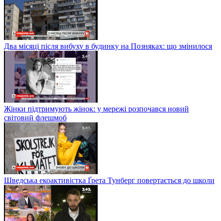
Два місяці після вибуху в будинку на Позняках: що змінилося
Жінки підтримують жінок: у мережі розпочався новий
світовий флешмоб
Шведська екоактивістка Ґрета Тунберг повертається до школи