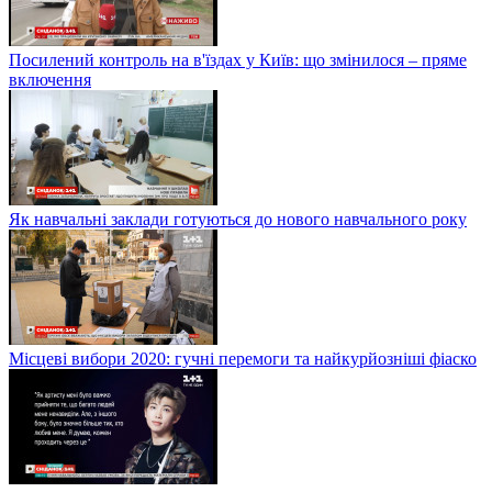
Посилений контроль на в'їздах у Київ: що змінилося – пряме
включення
Як навчальні заклади готуються до нового навчального року
Місцеві вибори 2020: гучні перемоги та найкурйозніші фіаско