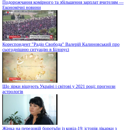
Подорожчання комірного та збільшення зарплат вчителям —
Економічні новини
Кореспондент "Радіо Свобода" Валерій Калиновський про
сьогоднішню ситуацію в Білорусі
Що зірки віщують Україні і світові у 2021 році: прогнози
астрологів
Жінка на передовій боротьби із ковід-19: історія лікарки з