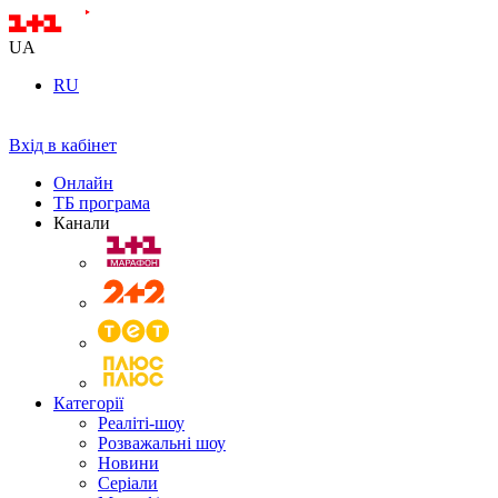
UA
RU
Вхід в кабінет
Онлайн
ТБ програма
Канали
Категорії
Реаліті-шоу
Розважальні шоу
Новини
Серіали