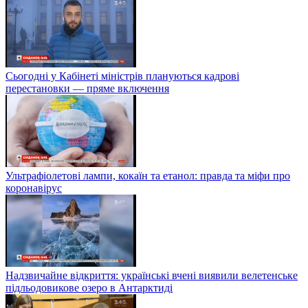
Сьогодні у Кабінеті міністрів плануються кадрові
перестановки — пряме включення
Ультрафіолетові лампи, кокаїн та етанол: правда та міфи про
коронавірус
Надзвичайне відкриття: українські вчені виявили велетенське
підльодовикове озеро в Антарктиді