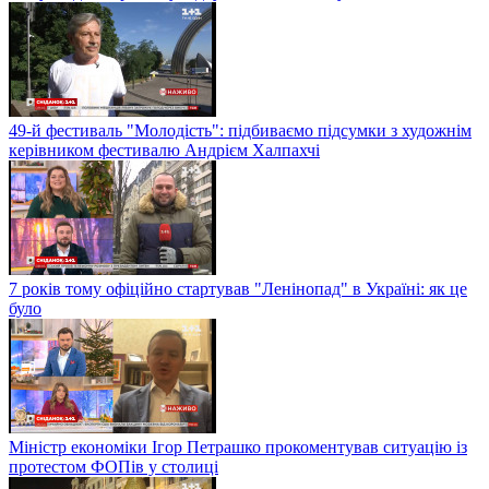
49-й фестиваль "Молодість": підбиваємо підсумки з художнім
керівником фестивалю Андрієм Халпахчі
7 років тому офіційно стартував "Ленінопад" в Україні: як це
було
Міністр економіки Ігор Петрашко прокоментував ситуацію із
протестом ФОПів у столиці