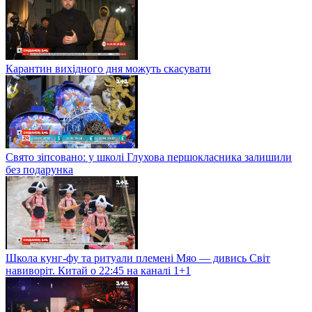
Карантин вихідного дня можуть скасувати
Свято зіпсовано: у школі Глухова першокласника залишили
без подарунка
Школа кунг-фу та ритуали племені Мяо — дивись Світ
навиворіт. Китай о 22:45 на каналі 1+1