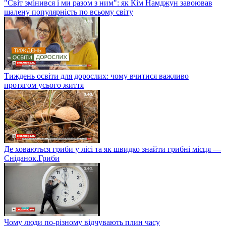
"Світ змінився і ми разом з ним": як Кім Намджун завоював
шалену популярність по всьому світу
Тиждень освіти для дорослих: чому вчитися важливо
протягом усього життя
Де ховаються гриби у лісі та як швидко знайти грибні місця —
Сніданок.Гриби
Чому люди по-різному відчувають плин часу