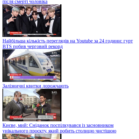
після смерті чоловіка
Найбільша кількість переглядів на Youtube за 24 години: гурт
BTS побив черговий рекорд
Залізничні квитки дорожчають
Києве, мий: Сніданок поспілкувався із засновником
унікального проєкту, який робить столицю чистішою