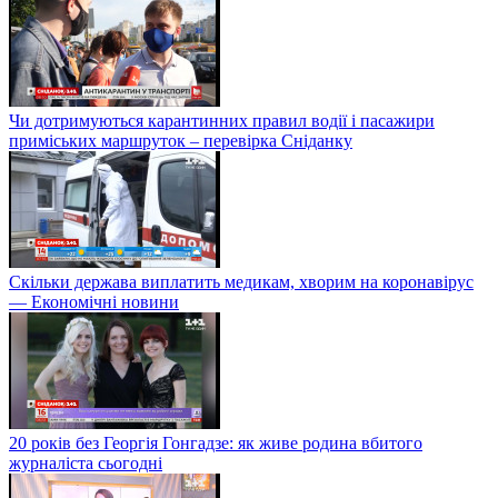
Чи дотримуються карантинних правил водії і пасажири
приміських маршруток – перевірка Сніданку
Скільки держава виплатить медикам, хворим на коронавірус
— Економічні новини
20 років без Георгія Гонгадзе: як живе родина вбитого
журналіста сьогодні