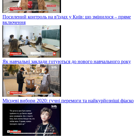
Посилений контроль на в'їздах у Київ: що змінилося – пряме
включення
Як навчальні заклади готуються до нового навчального року
Місцеві вибори 2020: гучні перемоги та найкурйозніші фіаско