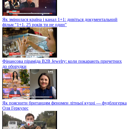
Як змінилася країна і канал 1+1: дивіться документальний
фільм "1+1. 25 років ти не один"
Фінансова піраміда B2B Jewelry: коли покарають причетних
до оборудки
Як пояснити британцям феномен літньої кухні — фудблогерка
Оля Геркулес