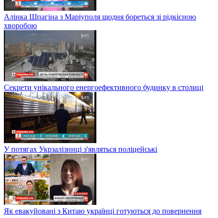
Алінка Шпагіна з Маріуполя щодня бореться зі рідкісною
хворобою
Секрети унікального енергоефективного будинку в столиці
У потягах Укрзалізниці з'являться поліцейські
Як евакуйовані з Китаю українці готуються до повернення