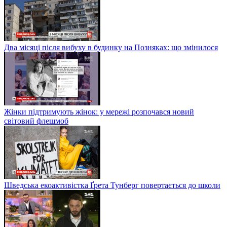
Два місяці після вибуху в будинку на Позняках: що змінилося
Жінки підтримують жінок: у мережі розпочався новий
світовий флешмоб
Шведська екоактивістка Ґрета Тунберг повертається до школи