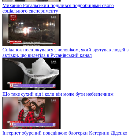
Михайло Рогальський поділився подробицями свого
соціального експерименту
Сніданок поспілкувався з чоловіком, який врятував людей з
автівки, що вилетіла в Русанівський канал
Що таке сухий лід і коли він може бути небезпечним
Інтернет обурений поведінкою блогерки Катерини Діденко