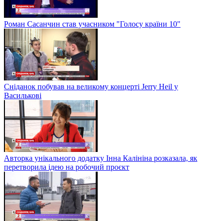
Роман Сасанчин став учасником "Голосу країни 10"
Сніданок побував на великому концерті Jerry Heil у
Василькові
Авторка унікального додатку Інна Калініна розказала, як
перетворила ідею на робочий проєкт