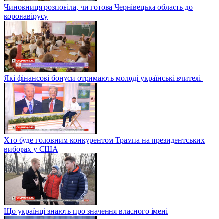
Чиновниця розповіла, чи готова Чернівецька область до
коронавірусу
Які фінансові бонуси отримають молоді українські вчителі
Хто буде головним конкурентом Трампа на президентських
виборах у США
Що українці знають про значення власного імені