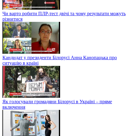
Чи варто робити ПЛР-тест двічі та чому результати можуть
різнитися
Кандидат у президенти Білорусі Анна Канопацька про
ситуацію в країні
Як голосували громадяни Білорусі в Україні – пряме
включення