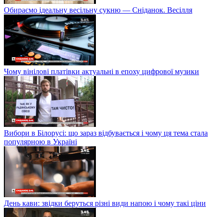
Обираємо ідеальну весільну сукню — Сніданок. Весілля
Чому вінілові платівки актуальні в епоху цифрової музики
Вибори в Білорусі: що зараз відбувається і чому ця тема стала
популярною в Україні
День кави: звідки беруться різні види напою і чому такі ціни