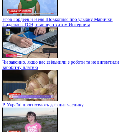
Егор Гордеев и Неля Шовкопляс про улыбку Марички
Падалко в ТСН, ставшую хитом Интернета
Чи законно, якщо вас звільнили з роботи та не виплатили
заробітну платню
В Україні прогнозують дефіцит часнику