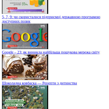
5, 7, 9: чи скористалися підприємці державною програмою
доступних позик
Google – 23: як виникла найбільша пошукова мережа світу
Шоколадна ковбаска — Рецепти з дитинства