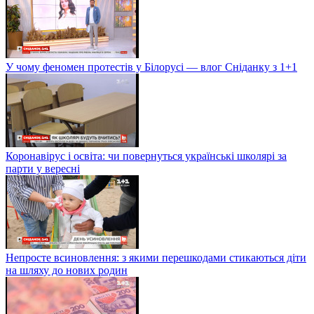
У чому феномен протестів у Білорусі — влог Сніданку з 1+1
Коронавірус і освіта: чи повернуться українські школярі за
парти у вересні
Непросте всиновлення: з якими перешкодами стикаються діти
на шляху до нових родин