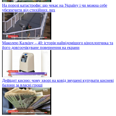
На порозі катастрофи: що чекає на Україну і чи можна себе
убезпечити від стихійних лих
Маколею Калкіну – 40: історія найвідомішого кінохлопчика та
його довгоочікуване повернення на екрани
Дефіцит кисню: чому хворі на ковід змушені купувати кисневі
балони за власні гроші