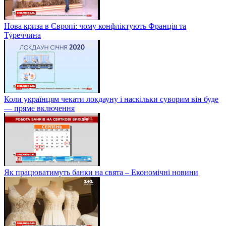
Нова криза в Європі: чому конфліктують Франція та
Туреччина
Коли українцям чекати локдауну і наскільки суворим він буде
— пряме включення
Як працюватимуть банки на свята – Економічні новини