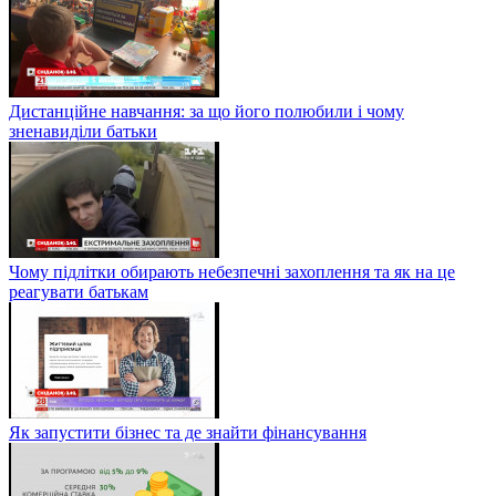
Дистанційне навчання: за що його полюбили і чому
зненавиділи батьки
Чому підлітки обирають небезпечні захоплення та як на це
реагувати батькам
Як запустити бізнес та де знайти фінансування