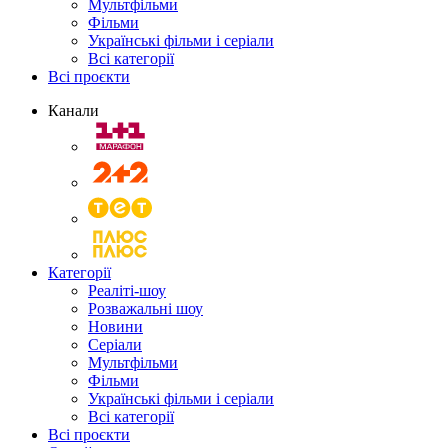
Мультфільми
Фільми
Українські фільми і серіали
Всі категорії
Всі проєкти
Канали
Категорії
Реаліті-шоу
Розважальні шоу
Новини
Серіали
Мультфільми
Фільми
Українські фільми і серіали
Всі категорії
Всі проєкти