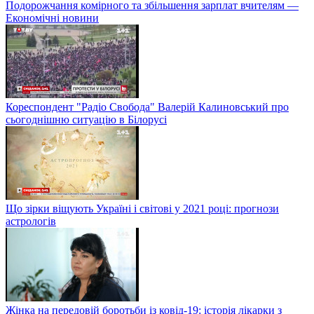
Подорожчання комірного та збільшення зарплат вчителям —
Економічні новини
Кореспондент "Радіо Свобода" Валерій Калиновський про
сьогоднішню ситуацію в Білорусі
Що зірки віщують Україні і світові у 2021 році: прогнози
астрологів
Жінка на передовій боротьби із ковід-19: історія лікарки з