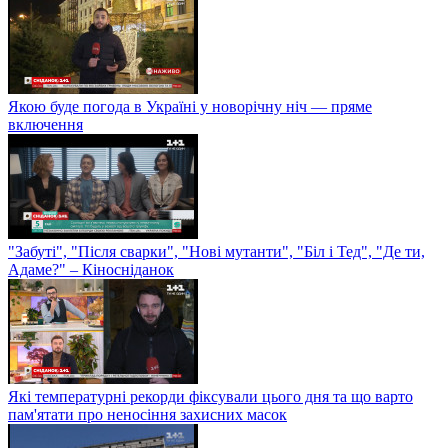
Якою буде погода в Україні у новорічну ніч — пряме
включення
"Забуті", "Після сварки", "Нові мутанти", "Біл і Тед", "Де ти,
Адаме?" – Кіносніданок
Які температурні рекорди фіксували цього дня та що варто
пам'ятати про неносіння захисних масок