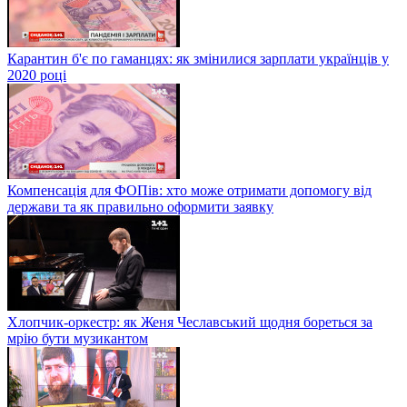
Карантин б'є по гаманцях: як змінилися зарплати українців у
2020 році
Компенсація для ФОПів: хто може отримати допомогу від
держави та як правильно оформити заявку
Хлопчик-оркестр: як Женя Чеславський щодня бореться за
мрію бути музикантом