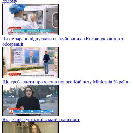
додому
Чи не зарано відпускати евакуйованих з Китаю українців з
обсервації
Що треба знати про членів нового Кабінету Міністрів України
Як дезінфікують київський транспорт