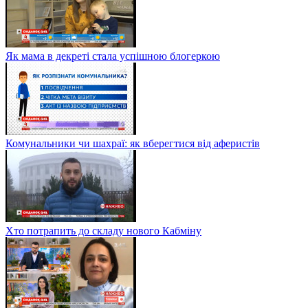
Як мама в декреті стала успішною блогеркою
Комунальники чи шахраї: як вберегтися від аферистів
Хто потрапить до складу нового Кабміну