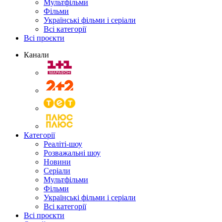
Мультфільми
Фільми
Українські фільми і серіали
Всі категорії
Всі проєкти
Канали
Категорії
Реаліті-шоу
Розважальні шоу
Новини
Серіали
Мультфільми
Фільми
Українські фільми і серіали
Всі категорії
Всі проєкти