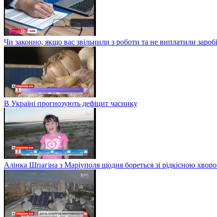
Чи законно, якщо вас звільнили з роботи та не виплатили заро
В Україні прогнозують дефіцит часнику
Алінка Шпагіна з Маріуполя щодня бореться зі рідкісною хвор