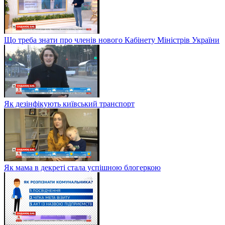
Що треба знати про членів нового Кабінету Міністрів України
Як дезінфікують київський транспорт
Як мама в декреті стала успішною блогеркою