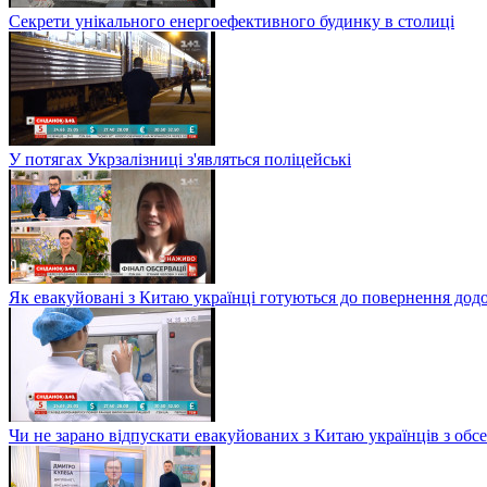
Секрети унікального енергоефективного будинку в столиці
У потягах Укрзалізниці з'являться поліцейські
Як евакуйовані з Китаю українці готуються до повернення дод
Чи не зарано відпускати евакуйованих з Китаю українців з обсе