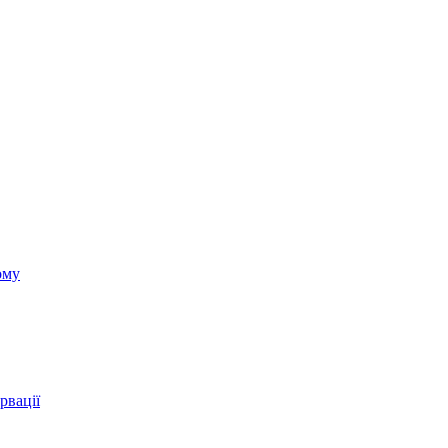
ому
рвації