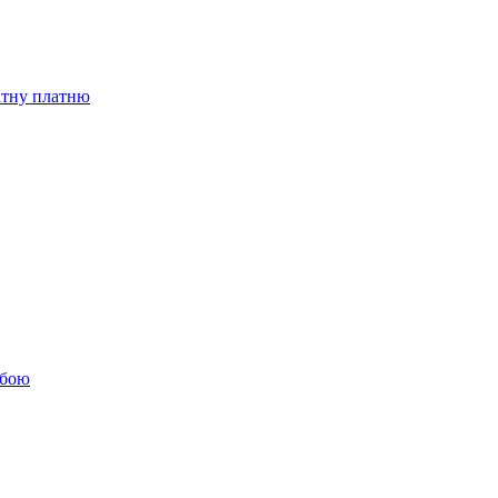
бітну платню
обою