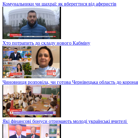
Комунальники чи шахраї: як вберегтися від аферистів
Хто потрапить до складу нового Кабміну
Чиновниця розповіла, чи готова Чернівецька область до корона
Які фінансові бонуси отримають молоді українські вчителі