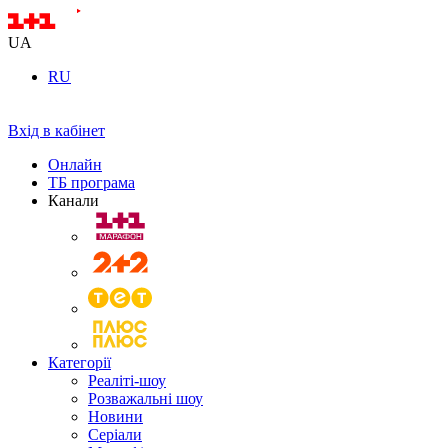
UA
RU
Вхід в кабінет
Онлайн
ТБ програма
Канали
Категорії
Реаліті-шоу
Розважальні шоу
Новини
Серіали