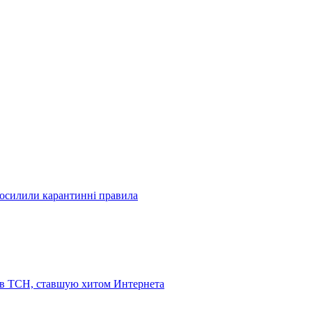
посилили карантинні правила
 в ТСН, ставшую хитом Интернета