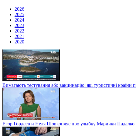
2026
2025
2024
2023
2022
2021
2020
Вимагають тестування або вакцинацію: які туристичні країни 
Егор Гордеев и Неля Шовкопляс про улыбку Марички Падалко