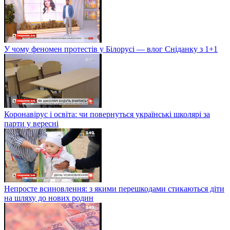
У чому феномен протестів у Білорусі — влог Сніданку з 1+1
Коронавірус і освіта: чи повернуться українські школярі за
парти у вересні
Непросте всиновлення: з якими перешкодами стикаються діти
на шляху до нових родин