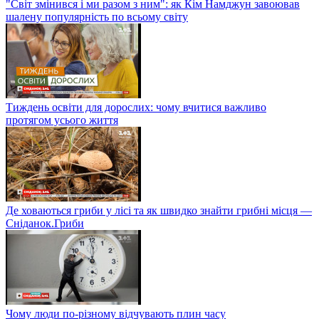
"Світ змінився і ми разом з ним": як Кім Намджун завоював
шалену популярність по всьому світу
Тиждень освіти для дорослих: чому вчитися важливо
протягом усього життя
Де ховаються гриби у лісі та як швидко знайти грибні місця —
Сніданок.Гриби
Чому люди по-різному відчувають плин часу