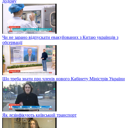
додому
Чи не зарано відпускати евакуйованих з Китаю українців з
обсервації
Що треба знати про членів нового Кабінету Міністрів України
Як дезінфікують київський транспорт