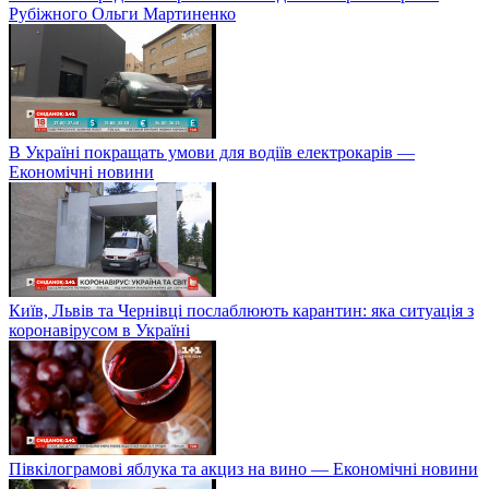
Рубіжного Ольги Мартиненко
В Україні покращать умови для водіїв електрокарів —
Економічні новини
Київ, Львів та Чернівці послаблюють карантин: яка ситуація з
коронавірусом в Україні
Півкілограмові яблука та акциз на вино — Економічні новини