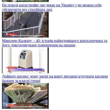
На порозі катастрофи: що чекає на Україну і чи можна себе
убезпечити від стихійних лих
Маколею Калкіну – 40: історія найвідомішого кінохлопчика та
його довгоочікуване повернення на екрани
Дефіцит кисню: чому хворі на ковід змушені купувати кисневі
балони за власні гроші