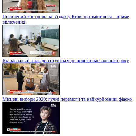
Посилений контроль на в'їздах у Київ: що змінилося – пряме
включення
Як навчальні заклади готуються до нового навчального року
Місцеві вибори 2020: гучні перемоги та найкурйозніші фіаско