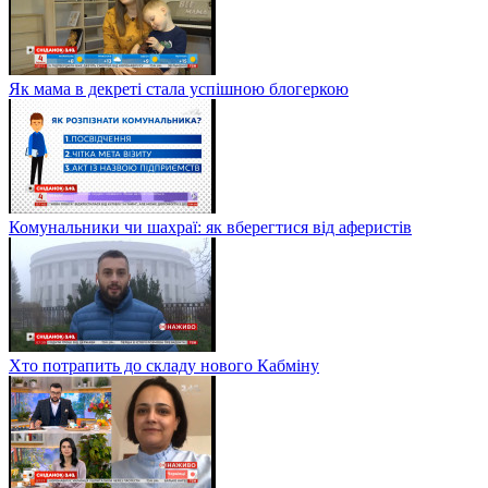
Як мама в декреті стала успішною блогеркою
Комунальники чи шахраї: як вберегтися від аферистів
Хто потрапить до складу нового Кабміну