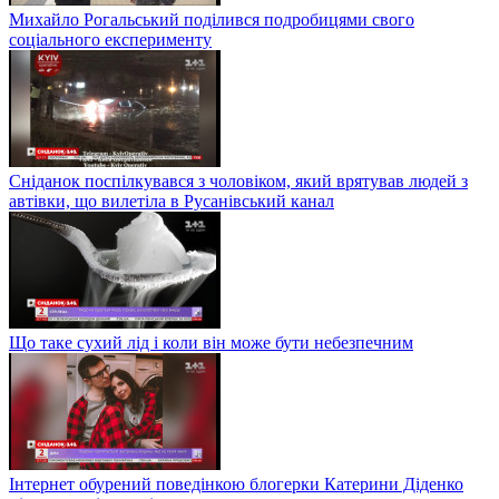
Михайло Рогальський поділився подробицями свого
соціального експерименту
Сніданок поспілкувався з чоловіком, який врятував людей з
автівки, що вилетіла в Русанівський канал
Що таке сухий лід і коли він може бути небезпечним
Інтернет обурений поведінкою блогерки Катерини Діденко