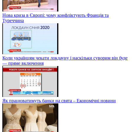
Нова криза в Європі: чому конфліктують Франція та
Туреччина
Коли українцям чекати локдауну і наскільки суворим він буде
— пряме включення
Як працюватимуть банки на свята – Економічні новини