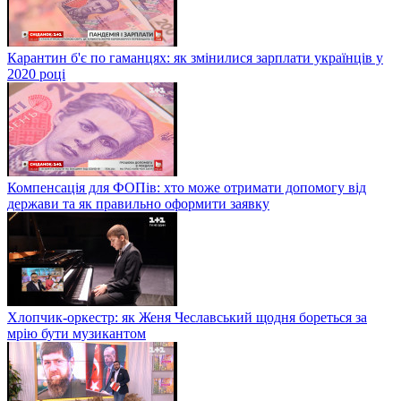
Карантин б'є по гаманцях: як змінилися зарплати українців у
2020 році
Компенсація для ФОПів: хто може отримати допомогу від
держави та як правильно оформити заявку
Хлопчик-оркестр: як Женя Чеславський щодня бореться за
мрію бути музикантом