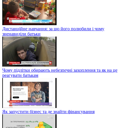
Дистанційне навчання: за що його полюбили і чому
зненавиділи батьки
Чому підлітки обирають небезпечні захоплення та як на це
реагувати батькам
Як запустити бізнес та де знайти фінансування