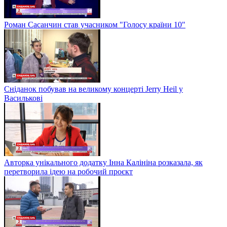
Роман Сасанчин став учасником "Голосу країни 10"
Сніданок побував на великому концерті Jerry Heil у
Василькові
Авторка унікального додатку Інна Калініна розказала, як
перетворила ідею на робочий проєкт