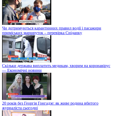
Чи дотримуються карантинних правил водії і пасажири
приміських маршруток – перевірка Сніданку
Скільки держава виплатить медикам, хворим на коронавірус
— Економічні новини
20 років без Георгія Гонгадзе: як живе родина вбитого
журналіста сьогодні