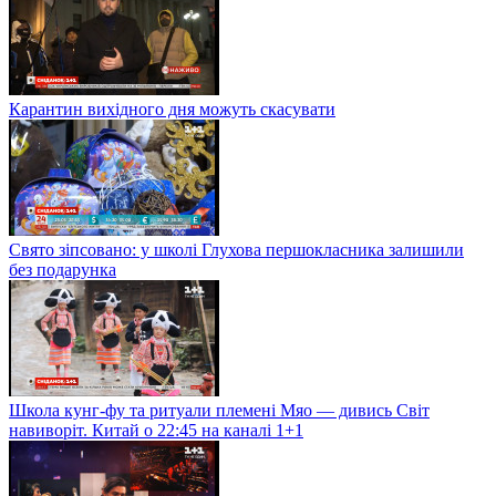
Карантин вихідного дня можуть скасувати
Свято зіпсовано: у школі Глухова першокласника залишили
без подарунка
Школа кунг-фу та ритуали племені Мяо — дивись Світ
навиворіт. Китай о 22:45 на каналі 1+1