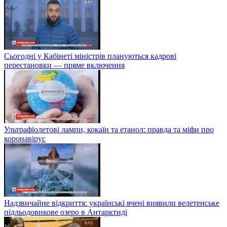
Сьогодні у Кабінеті міністрів плануються кадрові
перестановки — пряме включення
Ультрафіолетові лампи, кокаїн та етанол: правда та міфи про
коронавірус
Надзвичайне відкриття: українські вчені виявили велетенське
підльодовикове озеро в Антарктиді