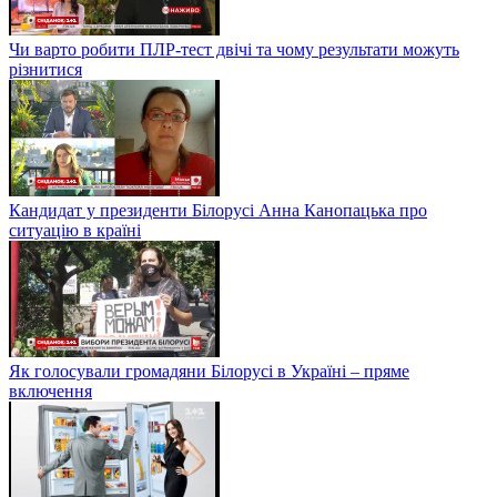
Чи варто робити ПЛР-тест двічі та чому результати можуть
різнитися
Кандидат у президенти Білорусі Анна Канопацька про
ситуацію в країні
Як голосували громадяни Білорусі в Україні – пряме
включення