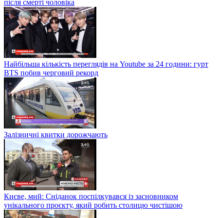
після смерті чоловіка
Найбільша кількість переглядів на Youtube за 24 години: гурт
BTS побив черговий рекорд
Залізничні квитки дорожчають
Києве, мий: Сніданок поспілкувався із засновником
унікального проєкту, який робить столицю чистішою