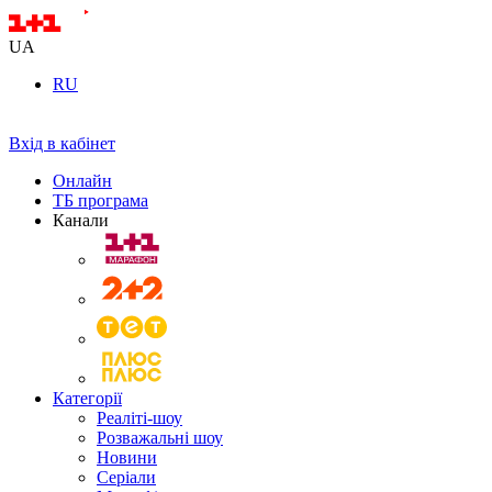
UA
RU
Вхід в кабінет
Онлайн
ТБ програма
Канали
Категорії
Реаліті-шоу
Розважальні шоу
Новини
Серіали