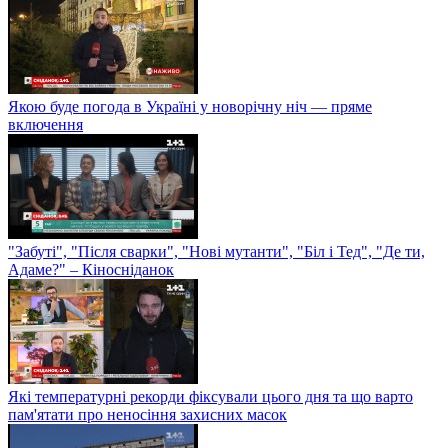
Якою буде погода в Україні у новорічну ніч — пряме
включення
"Забуті", "Після сварки", "Нові мутанти", "Біл і Тед", "Де ти,
Адаме?" – Кіносніданок
Які температурні рекорди фіксували цього дня та що варто
пам'ятати про неносіння захисних масок