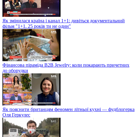
Як змінилася країна і канал 1+1: дивіться документальний
фільм "1+1. 25 років ти не один"
Фінансова піраміда B2B Jewelry: коли покарають причетних
до оборудки
Як пояснити британцям феномен літньої кухні — фудблогерка
Оля Геркулес