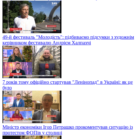
49-й фестиваль "Молодість": підбиваємо підсумки з художнім
керівником фестивалю Андрієм Халпахчі
7 років тому офіційно стартував "Ленінопад" в Україні: як це
було
Міністр економіки Ігор Петрашко прокоментував ситуацію із
протестом ФОПів у столиці