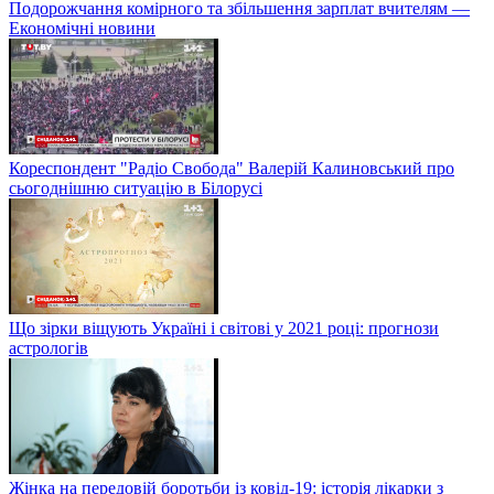
Подорожчання комірного та збільшення зарплат вчителям —
Економічні новини
Кореспондент "Радіо Свобода" Валерій Калиновський про
сьогоднішню ситуацію в Білорусі
Що зірки віщують Україні і світові у 2021 році: прогнози
астрологів
Жінка на передовій боротьби із ковід-19: історія лікарки з