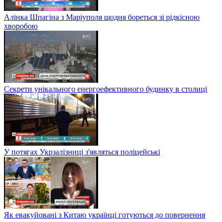
Алінка Шпагіна з Маріуполя щодня бореться зі рідкісною
хворобою
Секрети унікального енергоефективного будинку в столиці
У потягах Укрзалізниці з'являться поліцейські
Як евакуйовані з Китаю українці готуються до повернення