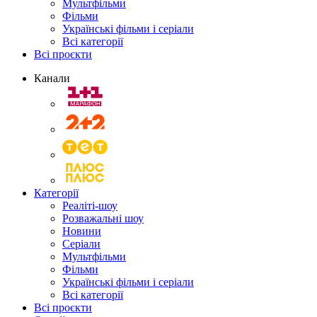
Мультфільми
Фільми
Українські фільми і серіали
Всі категорії
Всі проєкти
Канали
Категорії
Реаліті-шоу
Розважальні шоу
Новини
Серіали
Мультфільми
Фільми
Українські фільми і серіали
Всі категорії
Всі проєкти