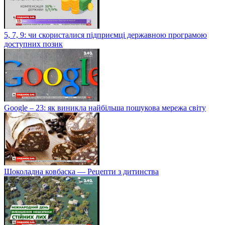
5, 7, 9: чи скористалися підприємці державною програмою
доступних позик
Google – 23: як виникла найбільша пошукова мережа світу
Шоколадна ковбаска — Рецепти з дитинства