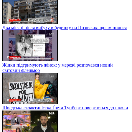
Два місяці після вибуху в будинку на Позняках: що змінилося
Жінки підтримують жінок: у мережі розпочався новий
світовий флешмоб
Шведська екоактивістка Ґрета Тунберг повертається до школи