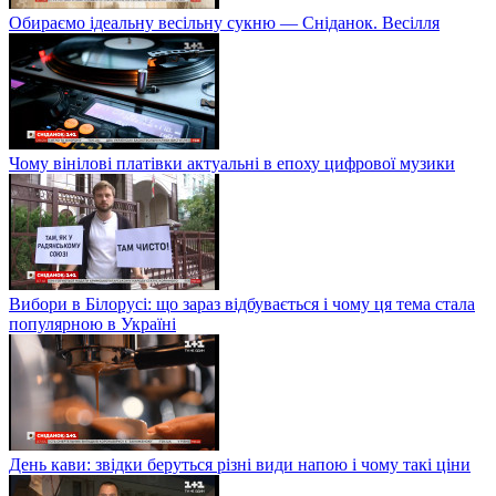
Обираємо ідеальну весільну сукню — Сніданок. Весілля
Чому вінілові платівки актуальні в епоху цифрової музики
Вибори в Білорусі: що зараз відбувається і чому ця тема стала
популярною в Україні
День кави: звідки беруться різні види напою і чому такі ціни