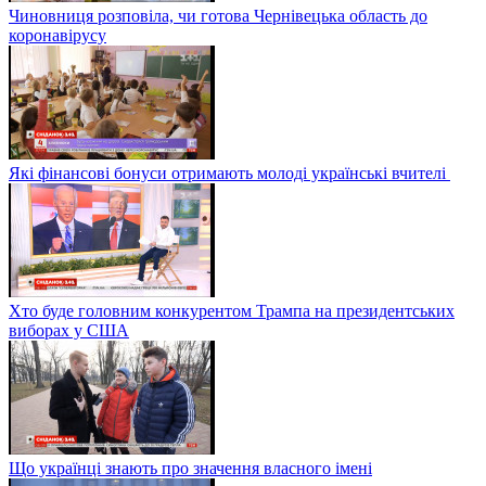
Чиновниця розповіла, чи готова Чернівецька область до
коронавірусу
Які фінансові бонуси отримають молоді українські вчителі
Хто буде головним конкурентом Трампа на президентських
виборах у США
Що українці знають про значення власного імені