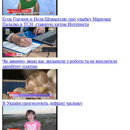
Егор Гордеев и Неля Шовкопляс про улыбку Марички
Падалко в ТСН, ставшую хитом Интернета
Чи законно, якщо вас звільнили з роботи та не виплатили
заробітну платню
В Україні прогнозують дефіцит часнику