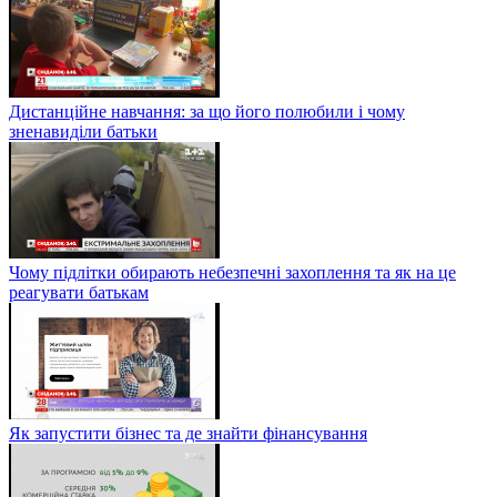
Дистанційне навчання: за що його полюбили і чому
зненавиділи батьки
Чому підлітки обирають небезпечні захоплення та як на це
реагувати батькам
Як запустити бізнес та де знайти фінансування