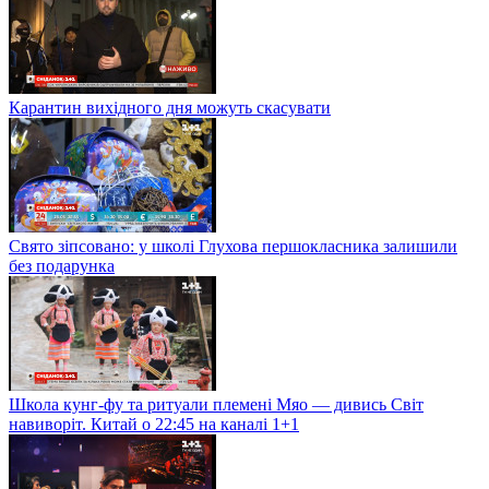
Карантин вихідного дня можуть скасувати
Свято зіпсовано: у школі Глухова першокласника залишили
без подарунка
Школа кунг-фу та ритуали племені Мяо — дивись Світ
навиворіт. Китай о 22:45 на каналі 1+1