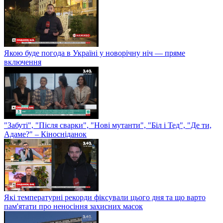
Якою буде погода в Україні у новорічну ніч — пряме
включення
"Забуті", "Після сварки", "Нові мутанти", "Біл і Тед", "Де ти,
Адаме?" – Кіносніданок
Які температурні рекорди фіксували цього дня та що варто
пам'ятати про неносіння захисних масок