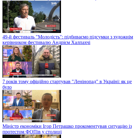
49-й фестиваль "Молодість": підбиваємо підсумки з художнім
керівником фестивалю Андрієм Халпахчі
7 років тому офіційно стартував "Ленінопад" в Україні: як це
було
Міністр економіки Ігор Петрашко прокоментував ситуацію із
протестом ФОПів у столиці