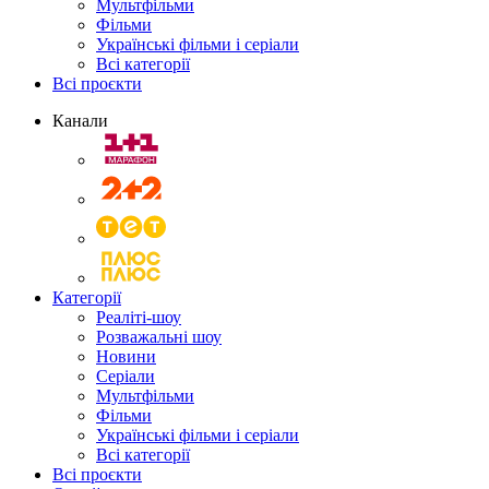
Мультфільми
Фільми
Українські фільми і серіали
Всі категорії
Всі проєкти
Канали
Категорії
Реаліті-шоу
Розважальні шоу
Новини
Серіали
Мультфільми
Фільми
Українські фільми і серіали
Всі категорії
Всі проєкти