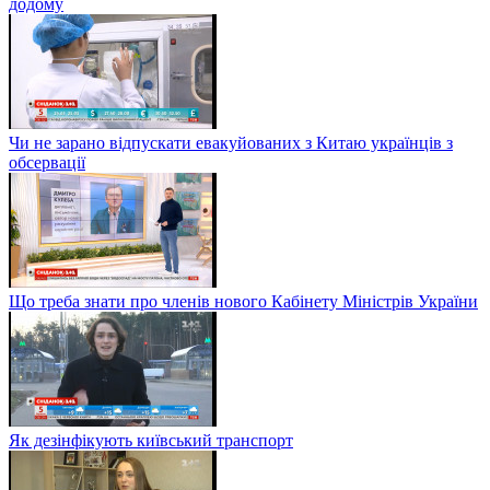
додому
Чи не зарано відпускати евакуйованих з Китаю українців з
обсервації
Що треба знати про членів нового Кабінету Міністрів України
Як дезінфікують київський транспорт