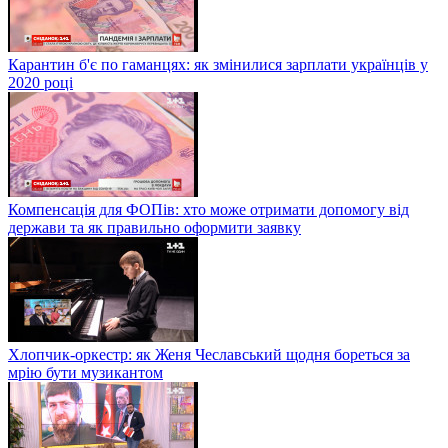
Карантин б'є по гаманцях: як змінилися зарплати українців у
2020 році
Компенсація для ФОПів: хто може отримати допомогу від
держави та як правильно оформити заявку
Хлопчик-оркестр: як Женя Чеславський щодня бореться за
мрію бути музикантом