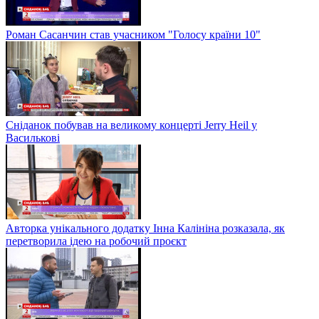
Роман Сасанчин став учасником "Голосу країни 10"
Сніданок побував на великому концерті Jerry Heil у
Василькові
Авторка унікального додатку Інна Калініна розказала, як
перетворила ідею на робочий проєкт