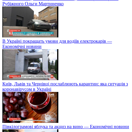
Рубіжного Ольги Мартиненко
В Україні покращать умови для водіїв електрокарів —
Економічні новини
Київ, Львів та Чернівці послаблюють карантин: яка ситуація з
коронавірусом в Україні
Півкілограмові яблука та акциз на вино — Економічні новини