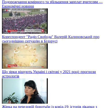
Подорожчання комірного та збільшення зарплат вчителям —
Економічні новини
Кореспондент "Радіо Свобода" Валерій Калиновський про
сьогоднішню ситуацію в Білорусі
Що зірки віщують Україні і світові у 2021 році: прогнози
астрологів
Жінка на передовій боротьби із ковід-19: історія лікарки з