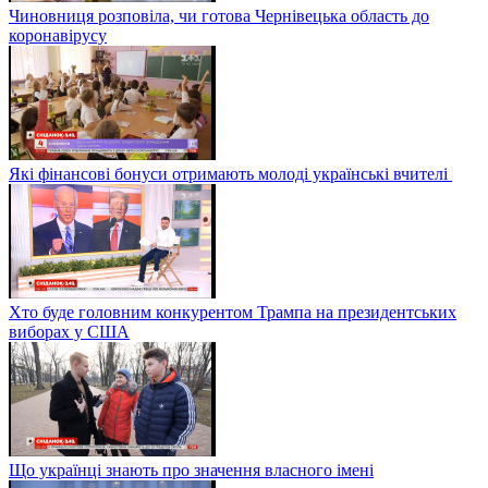
Чиновниця розповіла, чи готова Чернівецька область до
коронавірусу
Які фінансові бонуси отримають молоді українські вчителі
Хто буде головним конкурентом Трампа на президентських
виборах у США
Що українці знають про значення власного імені