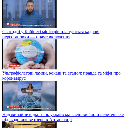
Сьогодні у Кабінеті міністрів плануються кадрові
перестановки — пряме включення
Ультрафіолетові лампи, кокаїн та етанол: правда та міфи про
коронавірус
Надзвичайне відкриття: українські вчені виявили велетенське
підльодовикове озеро в Антарктиді