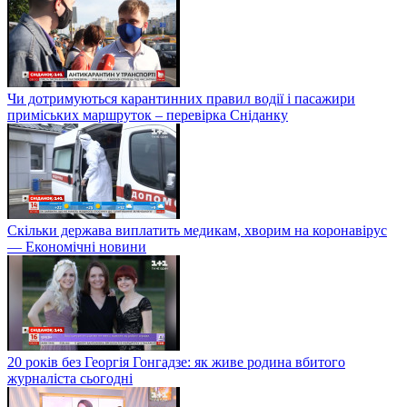
Чи дотримуються карантинних правил водії і пасажири
приміських маршруток – перевірка Сніданку
Скільки держава виплатить медикам, хворим на коронавірус
— Економічні новини
20 років без Георгія Гонгадзе: як живе родина вбитого
журналіста сьогодні