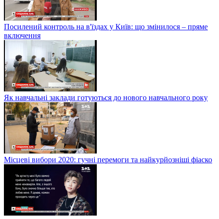
Посилений контроль на в'їздах у Київ: що змінилося – пряме
включення
Як навчальні заклади готуються до нового навчального року
Місцеві вибори 2020: гучні перемоги та найкурйозніші фіаско