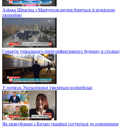
Алінка Шпагіна з Маріуполя щодня бореться зі рідкісною
хворобою
Секрети унікального енергоефективного будинку в столиці
У потягах Укрзалізниці з'являться поліцейські
Як евакуйовані з Китаю українці готуються до повернення