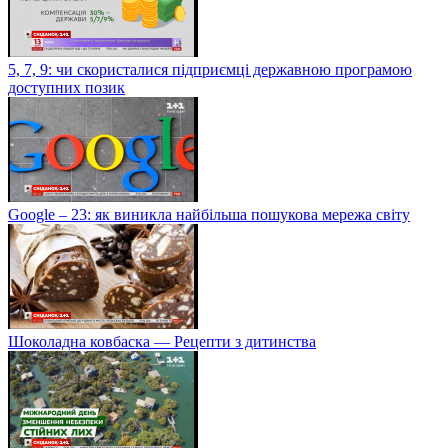
5, 7, 9: чи скористалися підприємці державною програмою
доступних позик
Google – 23: як виникла найбільша пошукова мережа світу
Шоколадна ковбаска — Рецепти з дитинства