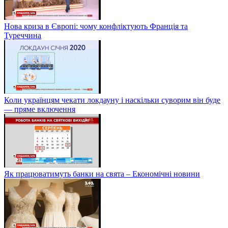
Нова криза в Європі: чому конфліктують Франція та
Туреччина
Коли українцям чекати локдауну і наскільки суворим він буде
— пряме включення
Як працюватимуть банки на свята – Економічні новини