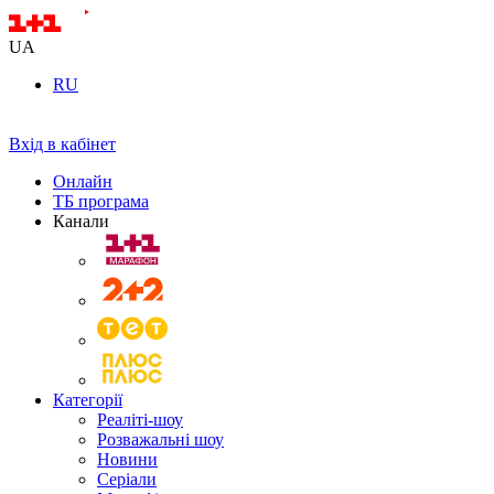
UA
RU
Вхід в кабінет
Онлайн
ТБ програма
Канали
Категорії
Реаліті-шоу
Розважальні шоу
Новини
Серіали