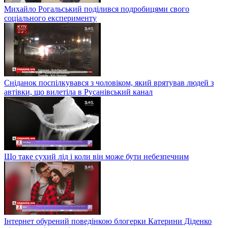
Михайло Рогальський поділився подробицями свого
соціального експерименту
Сніданок поспілкувався з чоловіком, який врятував людей з
автівки, що вилетіла в Русанівський канал
Що таке сухий лід і коли він може бути небезпечним
Інтернет обурений поведінкою блогерки Катерини Діденко