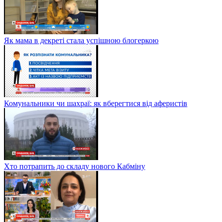
Як мама в декреті стала успішною блогеркою
Комунальники чи шахраї: як вберегтися від аферистів
Хто потрапить до складу нового Кабміну