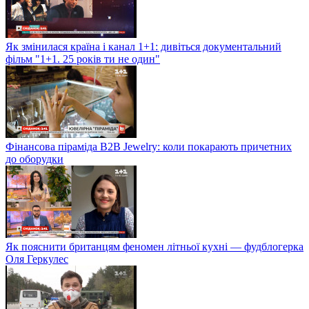
Як змінилася країна і канал 1+1: дивіться документальний
фільм "1+1. 25 років ти не один"
Фінансова піраміда B2B Jewelry: коли покарають причетних
до оборудки
Як пояснити британцям феномен літньої кухні — фудблогерка
Оля Геркулес