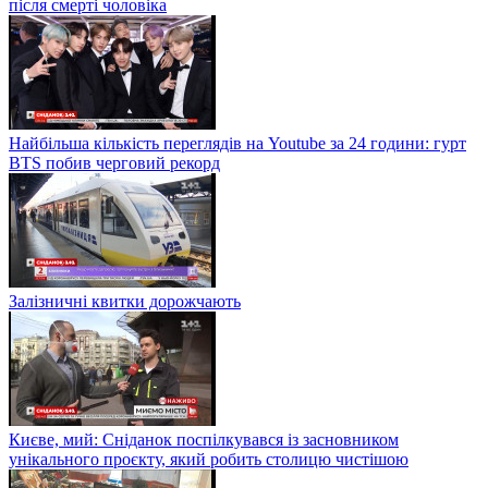
після смерті чоловіка
Найбільша кількість переглядів на Youtube за 24 години: гурт
BTS побив черговий рекорд
Залізничні квитки дорожчають
Києве, мий: Сніданок поспілкувався із засновником
унікального проєкту, який робить столицю чистішою