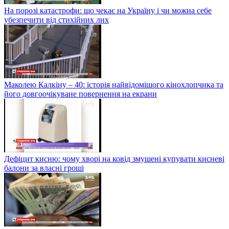
На порозі катастрофи: що чекає на Україну і чи можна себе
убезпечити від стихійних лих
Маколею Калкіну – 40: історія найвідомішого кінохлопчика та
його довгоочікуване повернення на екрани
Дефіцит кисню: чому хворі на ковід змушені купувати кисневі
балони за власні гроші