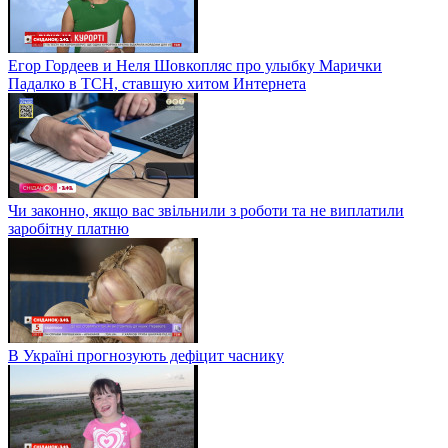
Егор Гордеев и Неля Шовкопляс про улыбку Марички
Падалко в ТСН, ставшую хитом Интернета
Чи законно, якщо вас звільнили з роботи та не виплатили
заробітну платню
В Україні прогнозують дефіцит часнику