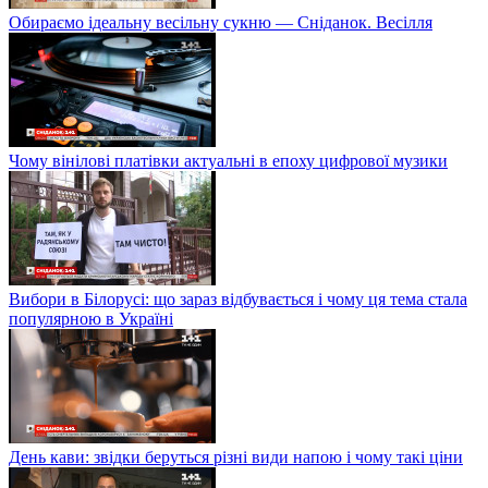
Обираємо ідеальну весільну сукню — Сніданок. Весілля
Чому вінілові платівки актуальні в епоху цифрової музики
Вибори в Білорусі: що зараз відбувається і чому ця тема стала
популярною в Україні
День кави: звідки беруться різні види напою і чому такі ціни