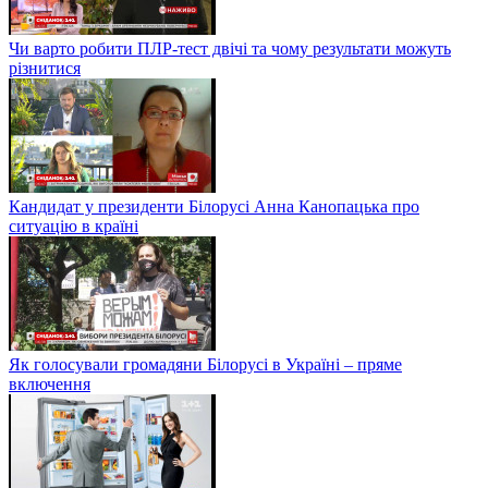
Чи варто робити ПЛР-тест двічі та чому результати можуть
різнитися
Кандидат у президенти Білорусі Анна Канопацька про
ситуацію в країні
Як голосували громадяни Білорусі в Україні – пряме
включення