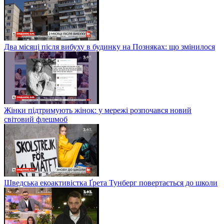
Два місяці після вибуху в будинку на Позняках: що змінилося
Жінки підтримують жінок: у мережі розпочався новий
світовий флешмоб
Шведська екоактивістка Ґрета Тунберг повертається до школи