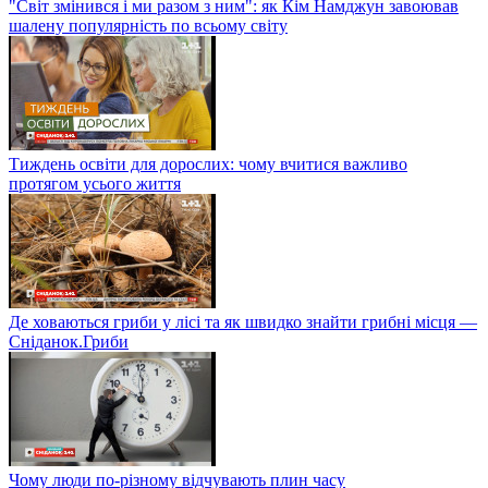
"Світ змінився і ми разом з ним": як Кім Намджун завоював
шалену популярність по всьому світу
Тиждень освіти для дорослих: чому вчитися важливо
протягом усього життя
Де ховаються гриби у лісі та як швидко знайти грибні місця —
Сніданок.Гриби
Чому люди по-різному відчувають плин часу