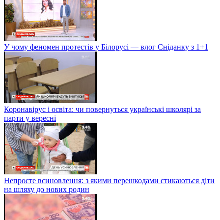
У чому феномен протестів у Білорусі — влог Сніданку з 1+1
Коронавірус і освіта: чи повернуться українські школярі за
парти у вересні
Непросте всиновлення: з якими перешкодами стикаються діти
на шляху до нових родин