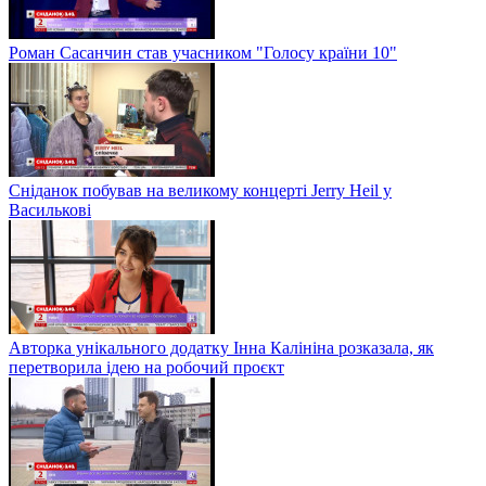
Роман Сасанчин став учасником "Голосу країни 10"
Сніданок побував на великому концерті Jerry Heil у
Василькові
Авторка унікального додатку Інна Калініна розказала, як
перетворила ідею на робочий проєкт