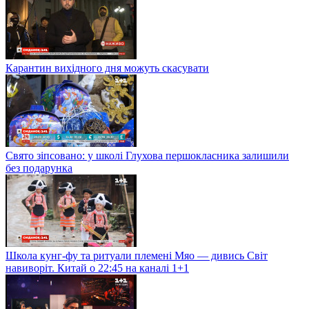
Карантин вихідного дня можуть скасувати
Свято зіпсовано: у школі Глухова першокласника залишили
без подарунка
Школа кунг-фу та ритуали племені Мяо — дивись Світ
навиворіт. Китай о 22:45 на каналі 1+1