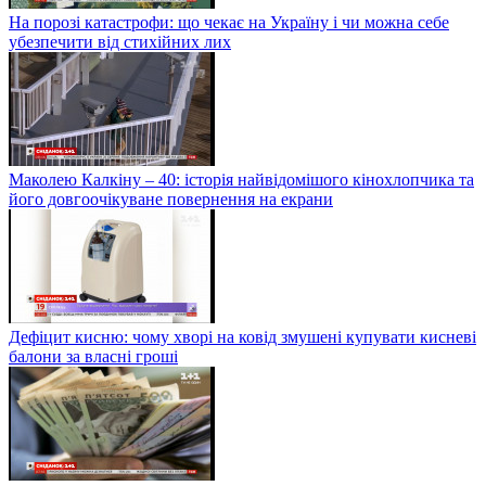
На порозі катастрофи: що чекає на Україну і чи можна себе
убезпечити від стихійних лих
Маколею Калкіну – 40: історія найвідомішого кінохлопчика та
його довгоочікуване повернення на екрани
Дефіцит кисню: чому хворі на ковід змушені купувати кисневі
балони за власні гроші