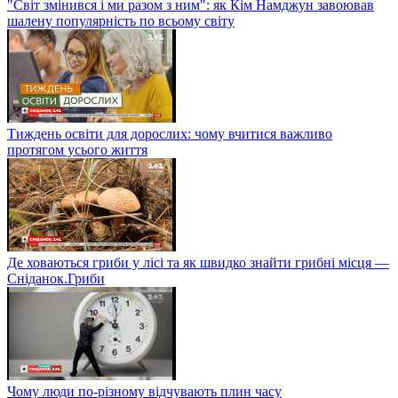
"Світ змінився і ми разом з ним": як Кім Намджун завоював
шалену популярність по всьому світу
Тиждень освіти для дорослих: чому вчитися важливо
протягом усього життя
Де ховаються гриби у лісі та як швидко знайти грибні місця —
Сніданок.Гриби
Чому люди по-різному відчувають плин часу