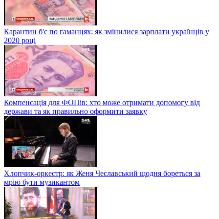
Карантин б'є по гаманцях: як змінилися зарплати українців у
2020 році
Компенсація для ФОПів: хто може отримати допомогу від
держави та як правильно оформити заявку
Хлопчик-оркестр: як Женя Чеславський щодня бореться за
мрію бути музикантом