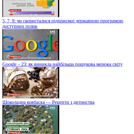
5, 7, 9: чи скористалися підприємці державною програмою
доступних позик
Google – 23: як виникла найбільша пошукова мережа світу
Шоколадна ковбаска — Рецепти з дитинства