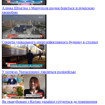
Алінка Шпагіна з Маріуполя щодня бореться зі рідкісною
хворобою
Секрети унікального енергоефективного будинку в столиці
У потягах Укрзалізниці з'являться поліцейські
Як евакуйовані з Китаю українці готуються до повернення