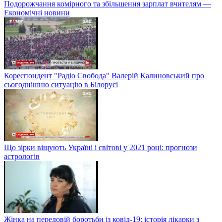
Подорожчання комірного та збільшення зарплат вчителям —
Економічні новини
Кореспондент "Радіо Свобода" Валерій Калиновський про
сьогоднішню ситуацію в Білорусі
Що зірки віщують Україні і світові у 2021 році: прогнози
астрологів
Жінка на передовій боротьби із ковід-19: історія лікарки з