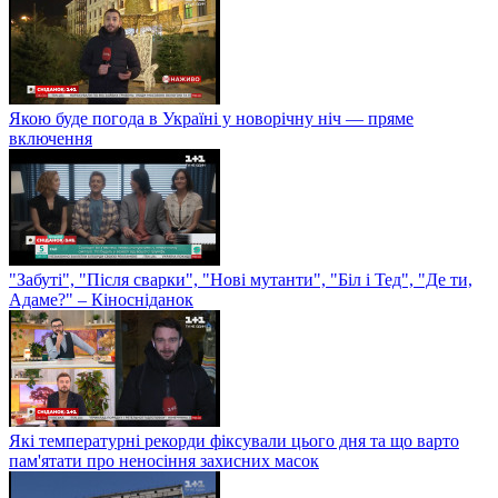
Якою буде погода в Україні у новорічну ніч — пряме
включення
"Забуті", "Після сварки", "Нові мутанти", "Біл і Тед", "Де ти,
Адаме?" – Кіносніданок
Які температурні рекорди фіксували цього дня та що варто
пам'ятати про неносіння захисних масок