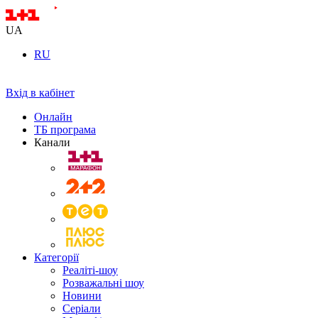
UA
RU
Вхід в кабінет
Онлайн
ТБ програма
Канали
Категорії
Реаліті-шоу
Розважальні шоу
Новини
Серіали