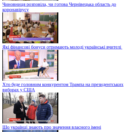
Чиновниця розповіла, чи готова Чернівецька область до
коронавірусу
Які фінансові бонуси отримають молоді українські вчителі
Хто буде головним конкурентом Трампа на президентських
виборах у США
Що українці знають про значення власного імені