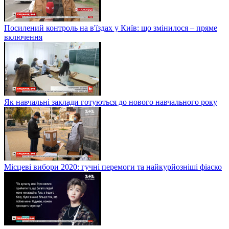
Посилений контроль на в'їздах у Київ: що змінилося – пряме
включення
Як навчальні заклади готуються до нового навчального року
Місцеві вибори 2020: гучні перемоги та найкурйозніші фіаско