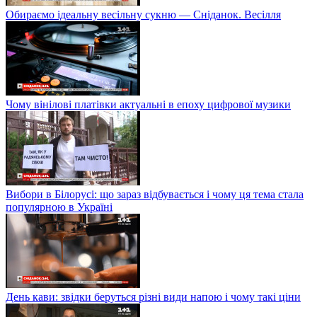
Обираємо ідеальну весільну сукню — Сніданок. Весілля
Чому вінілові платівки актуальні в епоху цифрової музики
Вибори в Білорусі: що зараз відбувається і чому ця тема стала
популярною в Україні
День кави: звідки беруться різні види напою і чому такі ціни