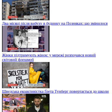
Два місяці після вибуху в будинку на Позняках: що змінилося
Жінки підтримують жінок: у мережі розпочався новий
світовий флешмоб
Шведська екоактивістка Ґрета Тунберг повертається до школи