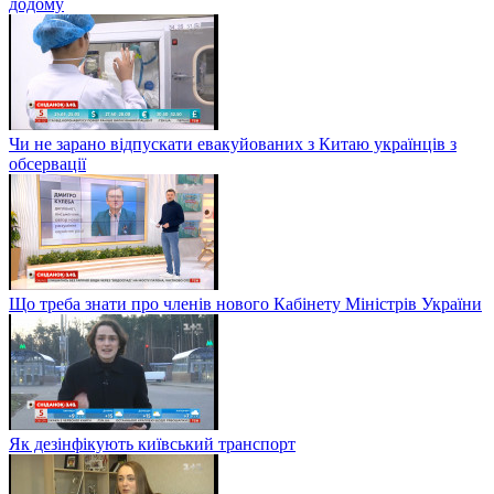
додому
Чи не зарано відпускати евакуйованих з Китаю українців з
обсервації
Що треба знати про членів нового Кабінету Міністрів України
Як дезінфікують київський транспорт