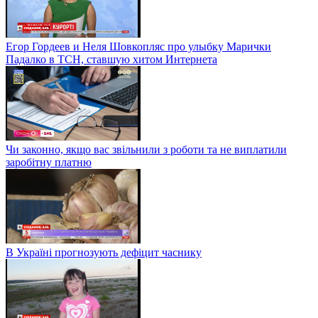
Егор Гордеев и Неля Шовкопляс про улыбку Марички
Падалко в ТСН, ставшую хитом Интернета
Чи законно, якщо вас звільнили з роботи та не виплатили
заробітну платню
В Україні прогнозують дефіцит часнику