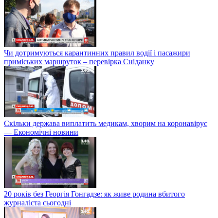
Чи дотримуються карантинних правил водії і пасажири
приміських маршруток – перевірка Сніданку
Скільки держава виплатить медикам, хворим на коронавірус
— Економічні новини
20 років без Георгія Гонгадзе: як живе родина вбитого
журналіста сьогодні