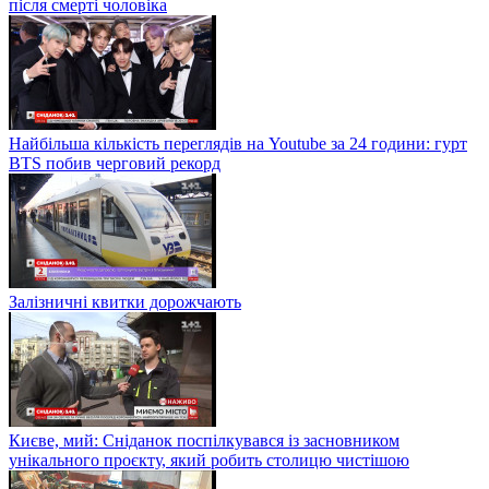
після смерті чоловіка
Найбільша кількість переглядів на Youtube за 24 години: гурт
BTS побив черговий рекорд
Залізничні квитки дорожчають
Києве, мий: Сніданок поспілкувався із засновником
унікального проєкту, який робить столицю чистішою