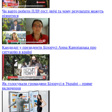
Чи варто робити ПЛР-тест двічі та чому результати можуть
різнитися
Кандидат у президенти Білорусі Анна Канопацька про
ситуацію в країні
Як голосували громадяни Білорусі в Україні – пряме
включення