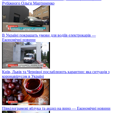
Рубіжного Ольги Мартиненко
В Україні покращать умови для водіїв електрокарів —
Економічні новини
Київ, Львів та Чернівці послаблюють карантин: яка ситуація з
коронавірусом в Україні
Півкілограмові яблука та акциз на вино — Економічні новини