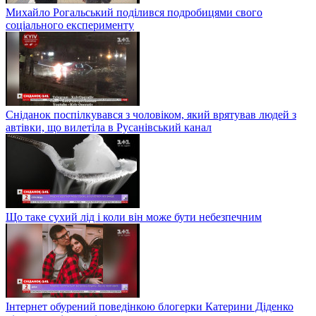
Михайло Рогальський поділився подробицями свого
соціального експерименту
Сніданок поспілкувався з чоловіком, який врятував людей з
автівки, що вилетіла в Русанівський канал
Що таке сухий лід і коли він може бути небезпечним
Інтернет обурений поведінкою блогерки Катерини Діденко