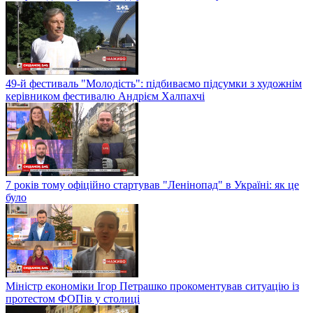
49-й фестиваль "Молодість": підбиваємо підсумки з художнім
керівником фестивалю Андрієм Халпахчі
7 років тому офіційно стартував "Ленінопад" в Україні: як це
було
Міністр економіки Ігор Петрашко прокоментував ситуацію із
протестом ФОПів у столиці