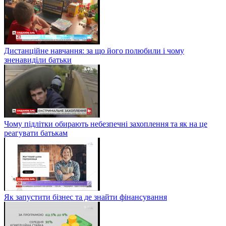
Дистанційне навчання: за що його полюбили і чому
зненавиділи батьки
Чому підлітки обирають небезпечні захоплення та як на це
реагувати батькам
Як запустити бізнес та де знайти фінансування