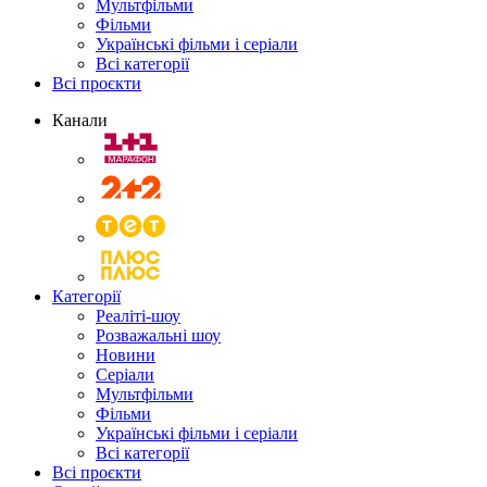
Мультфільми
Фільми
Українські фільми і серіали
Всі категорії
Всі проєкти
Канали
Категорії
Реаліті-шоу
Розважальні шоу
Новини
Серіали
Мультфільми
Фільми
Українські фільми і серіали
Всі категорії
Всі проєкти