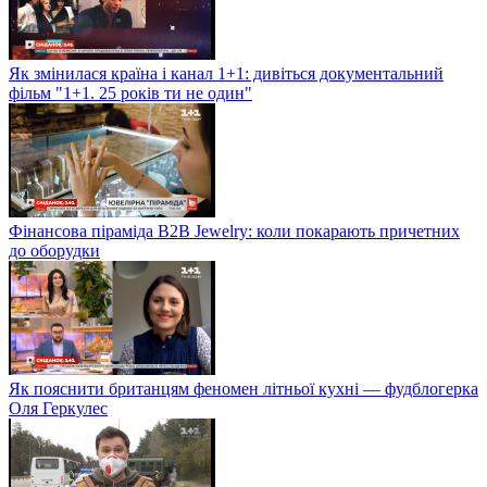
Як змінилася країна і канал 1+1: дивіться документальний
фільм "1+1. 25 років ти не один"
Фінансова піраміда B2B Jewelry: коли покарають причетних
до оборудки
Як пояснити британцям феномен літньої кухні — фудблогерка
Оля Геркулес