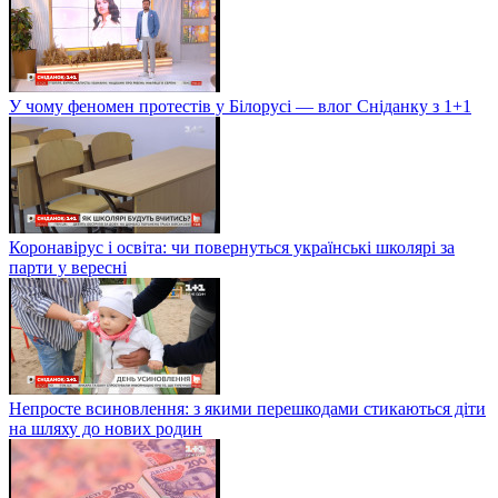
У чому феномен протестів у Білорусі — влог Сніданку з 1+1
Коронавірус і освіта: чи повернуться українські школярі за
парти у вересні
Непросте всиновлення: з якими перешкодами стикаються діти
на шляху до нових родин