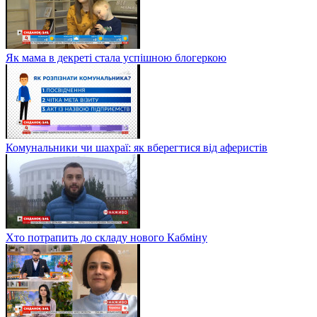
Як мама в декреті стала успішною блогеркою
Комунальники чи шахраї: як вберегтися від аферистів
Хто потрапить до складу нового Кабміну