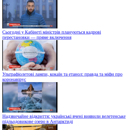
Сьогодні у Кабінеті міністрів плануються кадрові
перестановки — пряме включення
Ультрафіолетові лампи, кокаїн та етанол: правда та міфи про
коронавірус
Надзвичайне відкриття: українські вчені виявили велетенське
підльодовикове озеро в Антарктиді