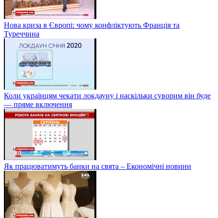
Нова криза в Європі: чому конфліктують Франція та
Туреччина
Коли українцям чекати локдауну і наскільки суворим він буде
— пряме включення
Як працюватимуть банки на свята – Економічні новини