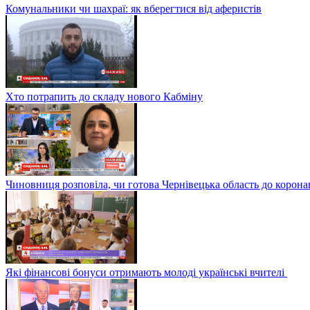
Комунальники чи шахраї: як вберегтися від аферистів
Хто потрапить до складу нового Кабміну
Чиновниця розповіла, чи готова Чернівецька область до корона
Які фінансові бонуси отримають молоді українські вчителі