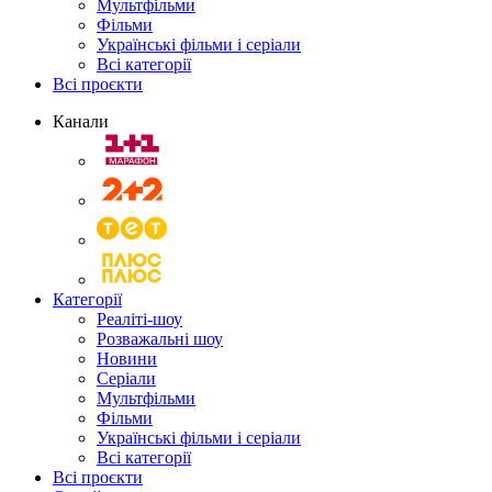
Мультфільми
Фільми
Українські фільми і серіали
Всі категорії
Всі проєкти
Канали
Категорії
Реаліті-шоу
Розважальні шоу
Новини
Серіали
Мультфільми
Фільми
Українські фільми і серіали
Всі категорії
Всі проєкти