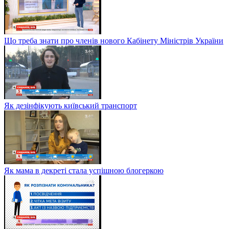
Що треба знати про членів нового Кабінету Міністрів України
Як дезінфікують київський транспорт
Як мама в декреті стала успішною блогеркою