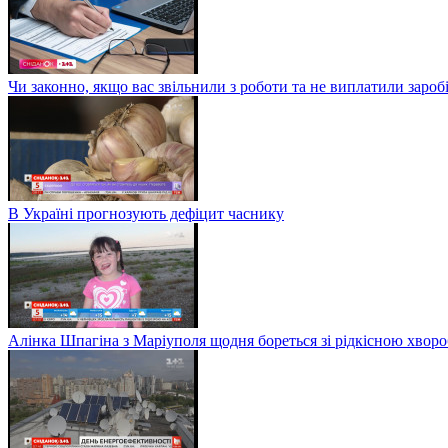
Чи законно, якщо вас звільнили з роботи та не виплатили заро
В Україні прогнозують дефіцит часнику
Алінка Шпагіна з Маріуполя щодня бореться зі рідкісною хвор