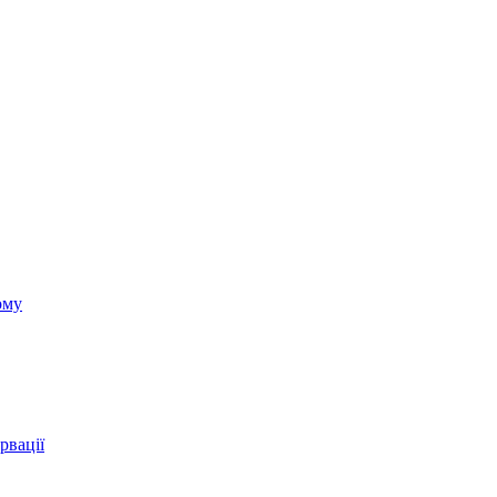
ому
рвації