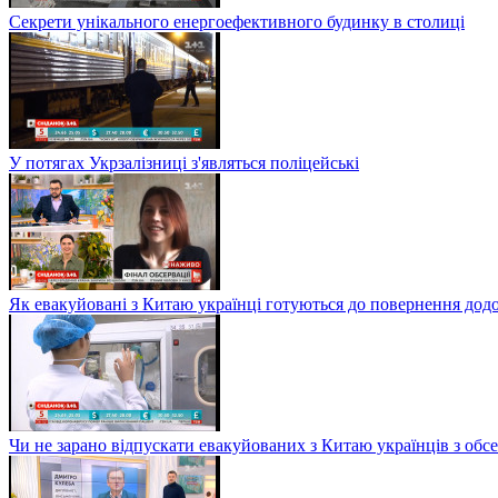
Секрети унікального енергоефективного будинку в столиці
У потягах Укрзалізниці з'являться поліцейські
Як евакуйовані з Китаю українці готуються до повернення дод
Чи не зарано відпускати евакуйованих з Китаю українців з обсе