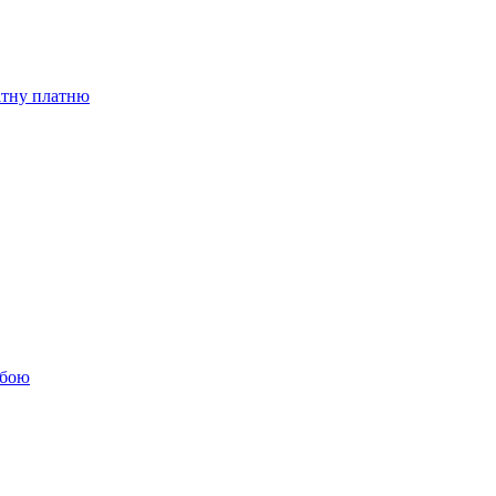
бітну платню
обою