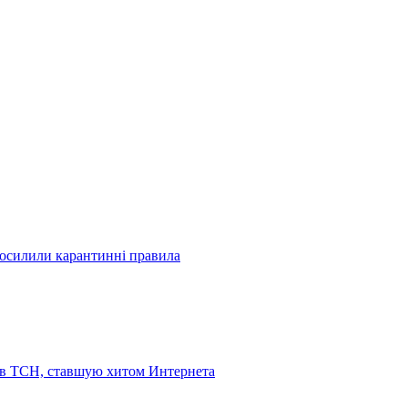
посилили карантинні правила
 в ТСН, ставшую хитом Интернета