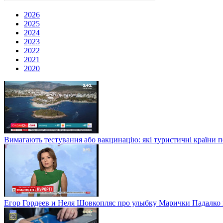
2026
2025
2024
2023
2022
2021
2020
Вимагають тестування або вакцинацію: які туристичні країни 
Егор Гордеев и Неля Шовкопляс про улыбку Марички Падалко