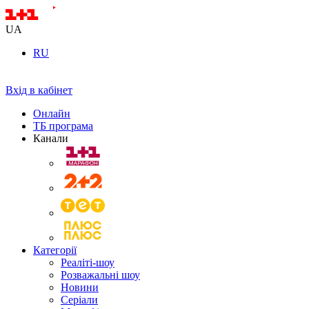
UA
RU
Вхід в кабінет
Онлайн
ТБ програма
Канали
Категорії
Реаліті-шоу
Розважальні шоу
Новини
Серіали