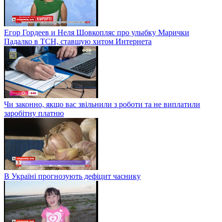
Егор Гордеев и Неля Шовкопляс про улыбку Марички
Падалко в ТСН, ставшую хитом Интернета
Чи законно, якщо вас звільнили з роботи та не виплатили
заробітну платню
В Україні прогнозують дефіцит часнику