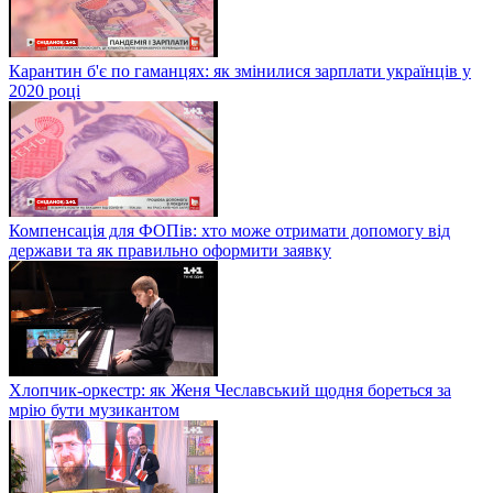
Карантин б'є по гаманцях: як змінилися зарплати українців у
2020 році
Компенсація для ФОПів: хто може отримати допомогу від
держави та як правильно оформити заявку
Хлопчик-оркестр: як Женя Чеславський щодня бореться за
мрію бути музикантом