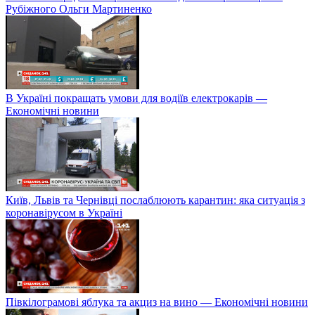
Рубіжного Ольги Мартиненко
В Україні покращать умови для водіїв електрокарів —
Економічні новини
Київ, Львів та Чернівці послаблюють карантин: яка ситуація з
коронавірусом в Україні
Півкілограмові яблука та акциз на вино — Економічні новини