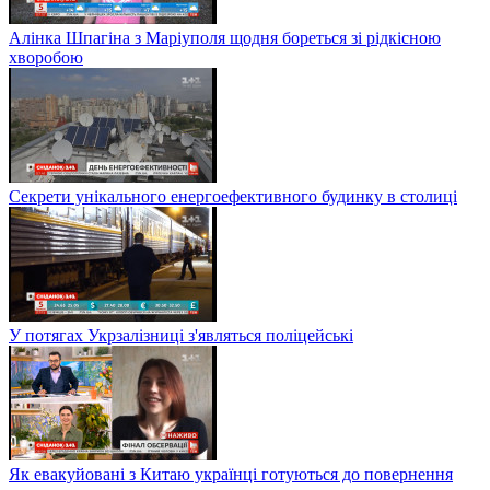
Алінка Шпагіна з Маріуполя щодня бореться зі рідкісною
хворобою
Секрети унікального енергоефективного будинку в столиці
У потягах Укрзалізниці з'являться поліцейські
Як евакуйовані з Китаю українці готуються до повернення