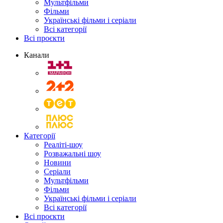
Мультфільми
Фільми
Українські фільми і серіали
Всі категорії
Всі проєкти
Канали
Категорії
Реаліті-шоу
Розважальні шоу
Новини
Серіали
Мультфільми
Фільми
Українські фільми і серіали
Всі категорії
Всі проєкти