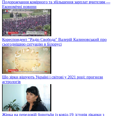
Подорожчання комірного та збільшення зарплат вчителям —
Економічні новини
Кореспондент "Радіо Свобода" Валерій Калиновський про
сьогоднішню ситуацію в Білорусі
Що зірки віщують Україні і світові у 2021 році: прогнози
астрологів
Жінка на передовій боротьби із ковід-19: історія лікарки з