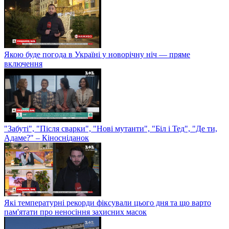
Якою буде погода в Україні у новорічну ніч — пряме
включення
"Забуті", "Після сварки", "Нові мутанти", "Біл і Тед", "Де ти,
Адаме?" – Кіносніданок
Які температурні рекорди фіксували цього дня та що варто
пам'ятати про неносіння захисних масок