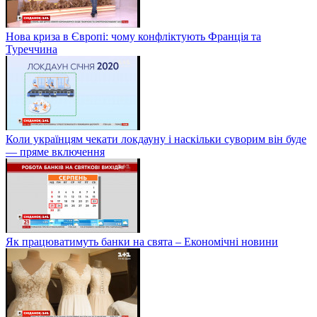
Нова криза в Європі: чому конфліктують Франція та
Туреччина
Коли українцям чекати локдауну і наскільки суворим він буде
— пряме включення
Як працюватимуть банки на свята – Економічні новини