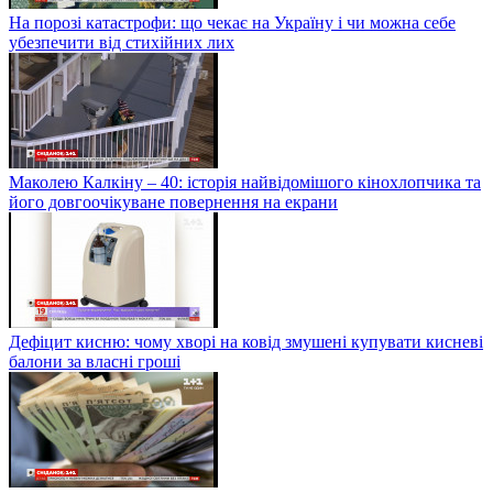
На порозі катастрофи: що чекає на Україну і чи можна себе
убезпечити від стихійних лих
Маколею Калкіну – 40: історія найвідомішого кінохлопчика та
його довгоочікуване повернення на екрани
Дефіцит кисню: чому хворі на ковід змушені купувати кисневі
балони за власні гроші