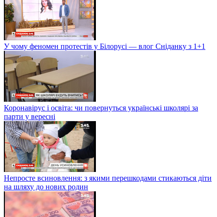
У чому феномен протестів у Білорусі — влог Сніданку з 1+1
Коронавірус і освіта: чи повернуться українські школярі за
парти у вересні
Непросте всиновлення: з якими перешкодами стикаються діти
на шляху до нових родин