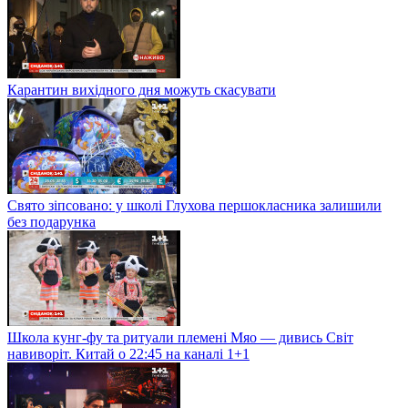
Карантин вихідного дня можуть скасувати
Свято зіпсовано: у школі Глухова першокласника залишили
без подарунка
Школа кунг-фу та ритуали племені Мяо — дивись Світ
навиворіт. Китай о 22:45 на каналі 1+1