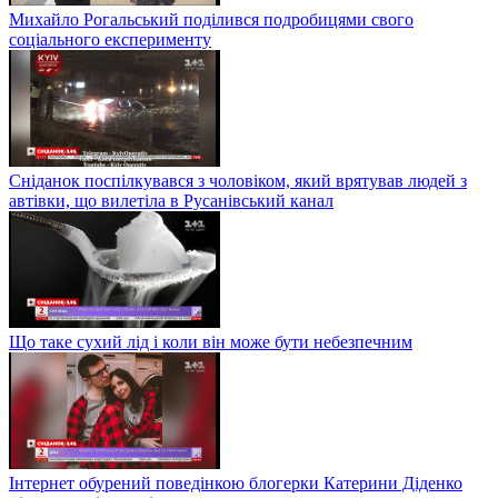
Михайло Рогальський поділився подробицями свого
соціального експерименту
Сніданок поспілкувався з чоловіком, який врятував людей з
автівки, що вилетіла в Русанівський канал
Що таке сухий лід і коли він може бути небезпечним
Інтернет обурений поведінкою блогерки Катерини Діденко