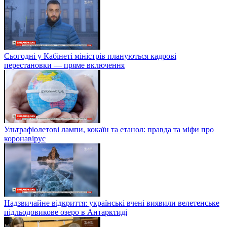
Сьогодні у Кабінеті міністрів плануються кадрові
перестановки — пряме включення
Ультрафіолетові лампи, кокаїн та етанол: правда та міфи про
коронавірус
Надзвичайне відкриття: українські вчені виявили велетенське
підльодовикове озеро в Антарктиді