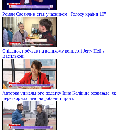
Роман Сасанчин став учасником "Голосу країни 10"
Сніданок побував на великому концерті Jerry Heil у
Василькові
Авторка унікального додатку Інна Калініна розказала, як
перетворила ідею на робочий проєкт