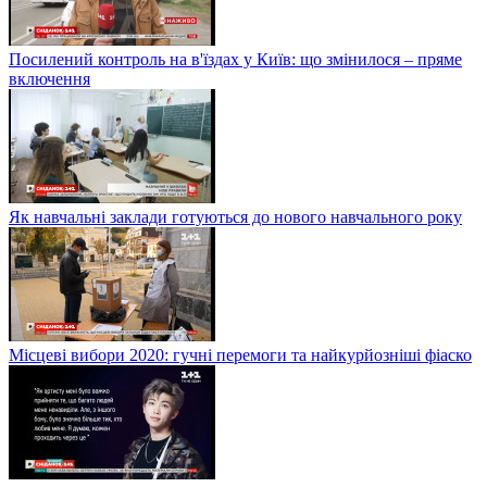
Посилений контроль на в'їздах у Київ: що змінилося – пряме
включення
Як навчальні заклади готуються до нового навчального року
Місцеві вибори 2020: гучні перемоги та найкурйозніші фіаско