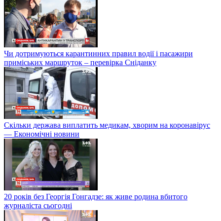
Чи дотримуються карантинних правил водії і пасажири
приміських маршруток – перевірка Сніданку
Скільки держава виплатить медикам, хворим на коронавірус
— Економічні новини
20 років без Георгія Гонгадзе: як живе родина вбитого
журналіста сьогодні