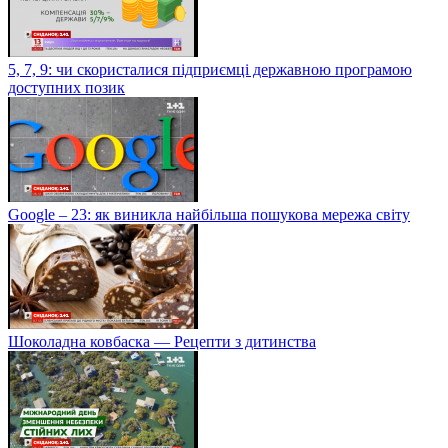
5, 7, 9: чи скористалися підприємці державною програмою
доступних позик
Google – 23: як виникла найбільша пошукова мережа світу
Шоколадна ковбаска — Рецепти з дитинства