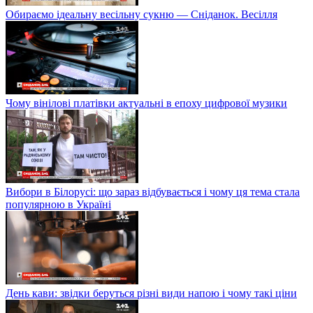
Обираємо ідеальну весільну сукню — Сніданок. Весілля
Чому вінілові платівки актуальні в епоху цифрової музики
Вибори в Білорусі: що зараз відбувається і чому ця тема стала
популярною в Україні
День кави: звідки беруться різні види напою і чому такі ціни