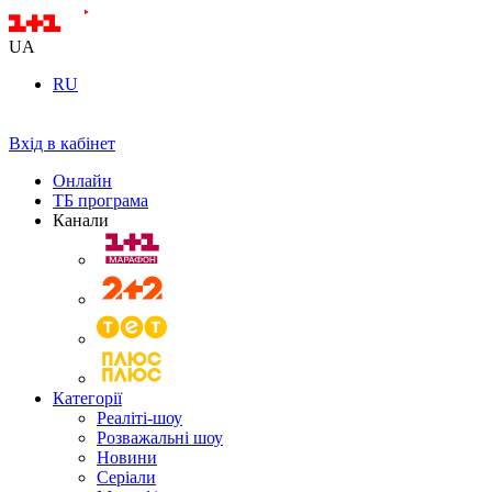
UA
RU
Вхід в кабінет
Онлайн
ТБ програма
Канали
Категорії
Реаліті-шоу
Розважальні шоу
Новини
Серіали