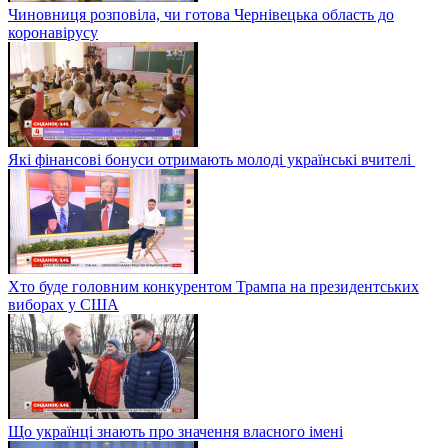
Чиновниця розповіла, чи готова Чернівецька область до
коронавірусу
Які фінансові бонуси отримають молоді українські вчителі
Хто буде головним конкурентом Трампа на президентських
виборах у США
Що українці знають про значення власного імені