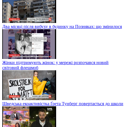
Два місяці після вибуху в будинку на Позняках: що змінилося
Жінки підтримують жінок: у мережі розпочався новий
світовий флешмоб
Шведська екоактивістка Ґрета Тунберг повертається до школи