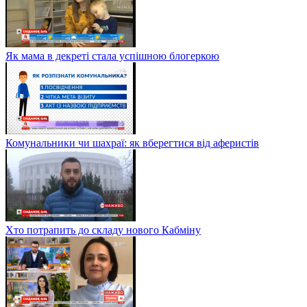
Як мама в декреті стала успішною блогеркою
Комунальники чи шахраї: як вберегтися від аферистів
Хто потрапить до складу нового Кабміну