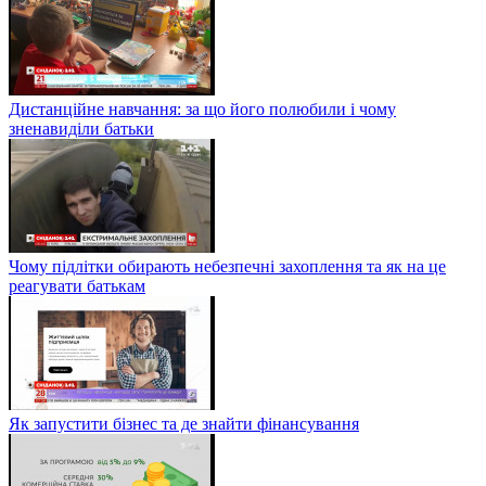
Дистанційне навчання: за що його полюбили і чому
зненавиділи батьки
Чому підлітки обирають небезпечні захоплення та як на це
реагувати батькам
Як запустити бізнес та де знайти фінансування