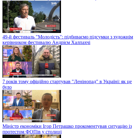
49-й фестиваль "Молодість": підбиваємо підсумки з художнім
керівником фестивалю Андрієм Халпахчі
7 років тому офіційно стартував "Ленінопад" в Україні: як це
було
Міністр економіки Ігор Петрашко прокоментував ситуацію із
протестом ФОПів у столиці