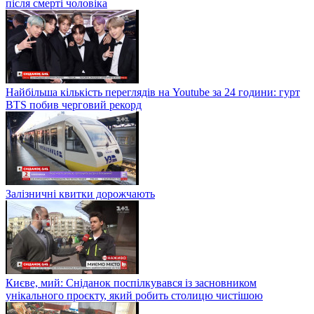
після смерті чоловіка
Найбільша кількість переглядів на Youtube за 24 години: гурт
BTS побив черговий рекорд
Залізничні квитки дорожчають
Києве, мий: Сніданок поспілкувався із засновником
унікального проєкту, який робить столицю чистішою