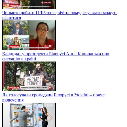
Чи варто робити ПЛР-тест двічі та чому результати можуть
різнитися
Кандидат у президенти Білорусі Анна Канопацька про
ситуацію в країні
Як голосували громадяни Білорусі в Україні – пряме
включення