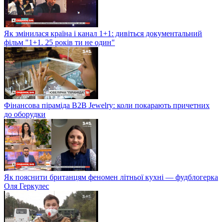
Як змінилася країна і канал 1+1: дивіться документальний
фільм "1+1. 25 років ти не один"
Фінансова піраміда B2B Jewelry: коли покарають причетних
до оборудки
Як пояснити британцям феномен літньої кухні — фудблогерка
Оля Геркулес