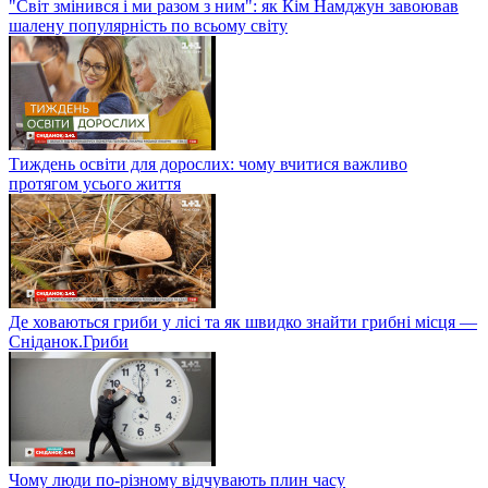
"Світ змінився і ми разом з ним": як Кім Намджун завоював
шалену популярність по всьому світу
Тиждень освіти для дорослих: чому вчитися важливо
протягом усього життя
Де ховаються гриби у лісі та як швидко знайти грибні місця —
Сніданок.Гриби
Чому люди по-різному відчувають плин часу