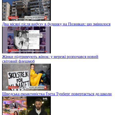
Два місяці після вибуху в будинку на Позняках: що змінилося
Жінки підтримують жінок: у мережі розпочався новий
світовий флешмоб
Шведська екоактивістка Ґрета Тунберг повертається до школи