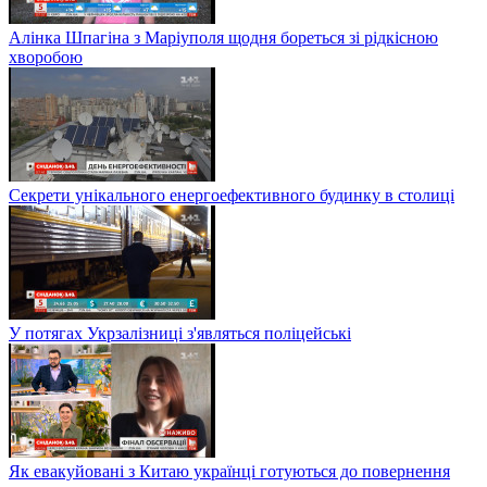
Алінка Шпагіна з Маріуполя щодня бореться зі рідкісною
хворобою
Секрети унікального енергоефективного будинку в столиці
У потягах Укрзалізниці з'являться поліцейські
Як евакуйовані з Китаю українці готуються до повернення