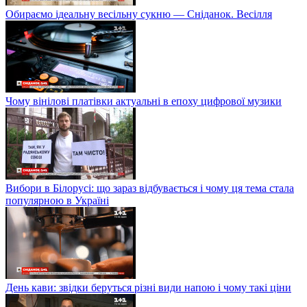
Обираємо ідеальну весільну сукню — Сніданок. Весілля
Чому вінілові платівки актуальні в епоху цифрової музики
Вибори в Білорусі: що зараз відбувається і чому ця тема стала
популярною в Україні
День кави: звідки беруться різні види напою і чому такі ціни