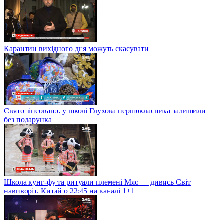
Карантин вихідного дня можуть скасувати
Свято зіпсовано: у школі Глухова першокласника залишили
без подарунка
Школа кунг-фу та ритуали племені Мяо — дивись Світ
навиворіт. Китай о 22:45 на каналі 1+1