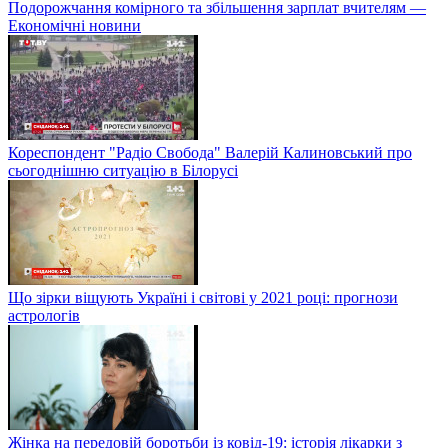
Подорожчання комірного та збільшення зарплат вчителям —
Економічні новини
Кореспондент "Радіо Свобода" Валерій Калиновський про
сьогоднішню ситуацію в Білорусі
Що зірки віщують Україні і світові у 2021 році: прогнози
астрологів
Жінка на передовій боротьби із ковід-19: історія лікарки з