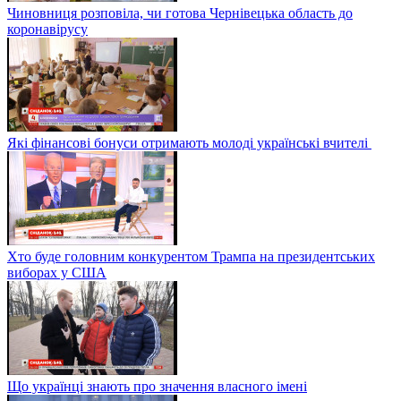
Чиновниця розповіла, чи готова Чернівецька область до
коронавірусу
Які фінансові бонуси отримають молоді українські вчителі
Хто буде головним конкурентом Трампа на президентських
виборах у США
Що українці знають про значення власного імені