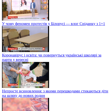
У чому феномен протестів у Білорусі — влог Сніданку з 1+1
Коронавірус і освіта: чи повернуться українські школярі за
парти у вересні
Непросте всиновлення: з якими перешкодами стикаються діти
на шляху до нових родин