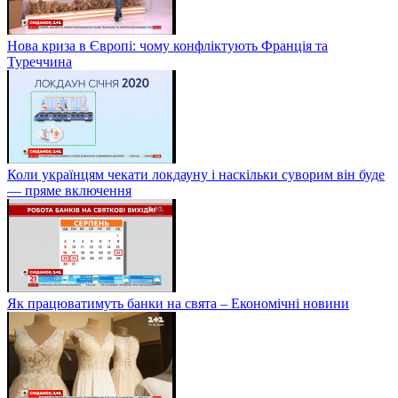
Нова криза в Європі: чому конфліктують Франція та
Туреччина
Коли українцям чекати локдауну і наскільки суворим він буде
— пряме включення
Як працюватимуть банки на свята – Економічні новини