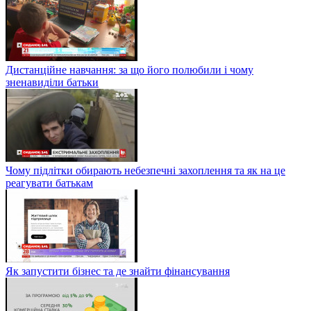
Дистанційне навчання: за що його полюбили і чому
зненавиділи батьки
Чому підлітки обирають небезпечні захоплення та як на це
реагувати батькам
Як запустити бізнес та де знайти фінансування