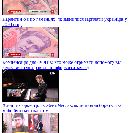
Карантин б'є по гаманцях: як змінилися зарплати українців у
2020 році
Компенсація для ФОПів: хто може отримати допомогу від
держави та як правильно оформити заявку
Хлопчик-оркестр: як Женя Чеславський щодня бореться за
мрію бути музикантом