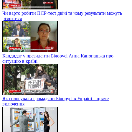
Чи варто робити ПЛР-тест двічі та чому результати можуть
різнитися
Кандидат у президенти Білорусі Анна Канопацька про
ситуацію в країні
Як голосували громадяни Білорусі в Україні – пряме
включення