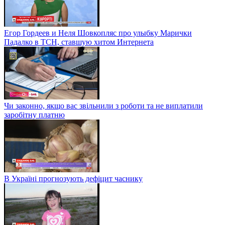
Егор Гордеев и Неля Шовкопляс про улыбку Марички
Падалко в ТСН, ставшую хитом Интернета
Чи законно, якщо вас звільнили з роботи та не виплатили
заробітну платню
В Україні прогнозують дефіцит часнику