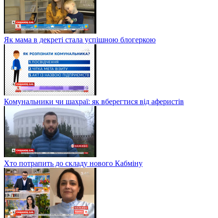
Як мама в декреті стала успішною блогеркою
Комунальники чи шахраї: як вберегтися від аферистів
Хто потрапить до складу нового Кабміну