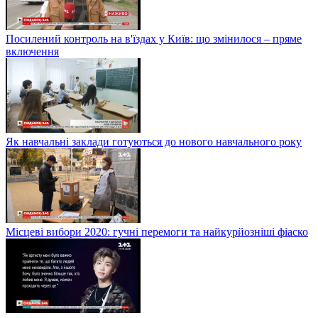
Посилений контроль на в'їздах у Київ: що змінилося – пряме
включення
Як навчальні заклади готуються до нового навчального року
Місцеві вибори 2020: гучні перемоги та найкурйозніші фіаско