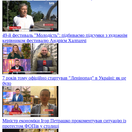
49-й фестиваль "Молодість": підбиваємо підсумки з художнім
керівником фестивалю Андрієм Халпахчі
7 років тому офіційно стартував "Ленінопад" в Україні: як це
було
Міністр економіки Ігор Петрашко прокоментував ситуацію із
протестом ФОПів у столиці