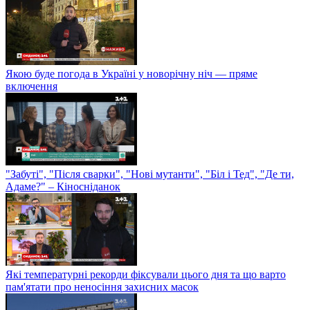
Якою буде погода в Україні у новорічну ніч — пряме
включення
"Забуті", "Після сварки", "Нові мутанти", "Біл і Тед", "Де ти,
Адаме?" – Кіносніданок
Які температурні рекорди фіксували цього дня та що варто
пам'ятати про неносіння захисних масок