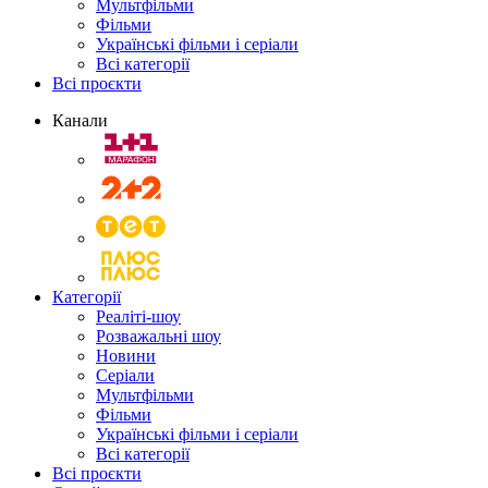
Мультфільми
Фільми
Українські фільми і серіали
Всі категорії
Всі проєкти
Канали
Категорії
Реаліті-шоу
Розважальні шоу
Новини
Серіали
Мультфільми
Фільми
Українські фільми і серіали
Всі категорії
Всі проєкти