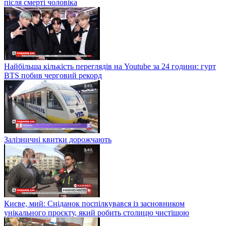
після смерті чоловіка
Найбільша кількість переглядів на Youtube за 24 години: гурт
BTS побив черговий рекорд
Залізничні квитки дорожчають
Києве, мий: Сніданок поспілкувався із засновником
унікального проєкту, який робить столицю чистішою