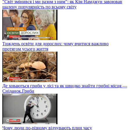
"Світ змінився і ми разом з ним": як Кім Намджун завоював
шалену популярність по всьому світу
Тиждень освіти для дорослих: чому вчитися важливо
протягом усього життя
Де ховаються гриби у лісі та як швидко знайти грибні місця —
Сніданок.Гриби
Чому люди по-різному відчувають плин часу