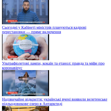
Сьогодні у Кабінеті міністрів плануються кадрові
перестановки — пряме включення
Ультрафіолетові лампи, кокаїн та етанол: правда та міфи про
коронавірус
Надзвичайне відкриття: українські вчені виявили велетенське
підльодовикове озеро в Антарктиді