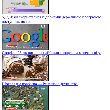
5, 7, 9: чи скористалися підприємці державною програмою
доступних позик
Google – 23: як виникла найбільша пошукова мережа світу
Шоколадна ковбаска — Рецепти з дитинства