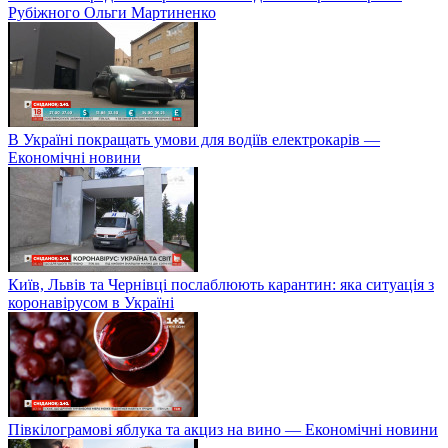
Рубіжного Ольги Мартиненко
В Україні покращать умови для водіїв електрокарів —
Економічні новини
Київ, Львів та Чернівці послаблюють карантин: яка ситуація з
коронавірусом в Україні
Півкілограмові яблука та акциз на вино — Економічні новини