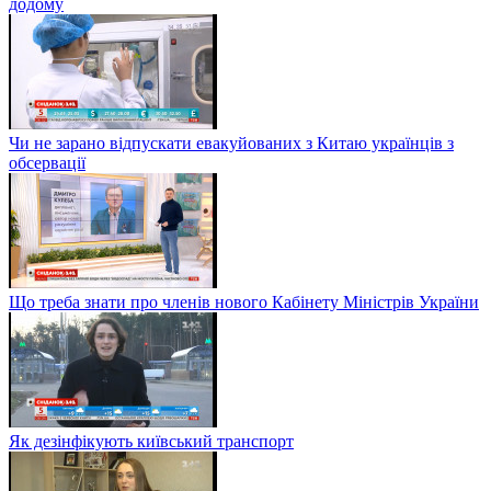
додому
Чи не зарано відпускати евакуйованих з Китаю українців з
обсервації
Що треба знати про членів нового Кабінету Міністрів України
Як дезінфікують київський транспорт