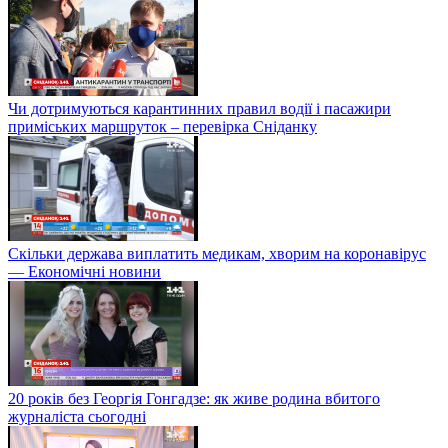
Чи дотримуються карантинних правил водії і пасажири
приміських маршруток – перевірка Сніданку
Скільки держава виплатить медикам, хворим на коронавірус
— Економічні новини
20 років без Георгія Гонгадзе: як живе родина вбитого
журналіста сьогодні