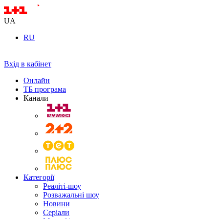
UA
RU
Вхід в кабінет
Онлайн
ТБ програма
Канали
Категорії
Реаліті-шоу
Розважальні шоу
Новини
Серіали