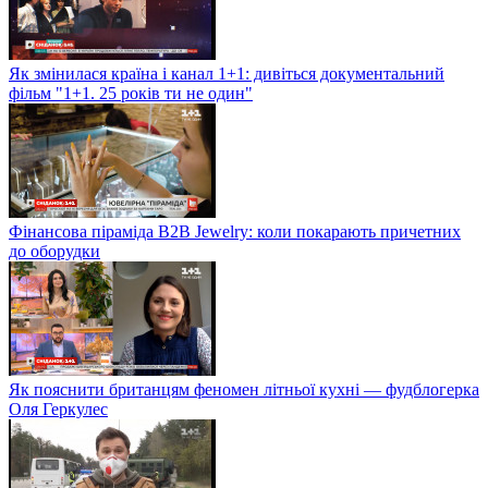
Як змінилася країна і канал 1+1: дивіться документальний
фільм "1+1. 25 років ти не один"
Фінансова піраміда B2B Jewelry: коли покарають причетних
до оборудки
Як пояснити британцям феномен літньої кухні — фудблогерка
Оля Геркулес