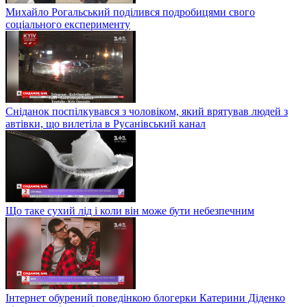
Михайло Рогальський поділився подробицями свого
соціального експерименту
Сніданок поспілкувався з чоловіком, який врятував людей з
автівки, що вилетіла в Русанівський канал
Що таке сухий лід і коли він може бути небезпечним
Інтернет обурений поведінкою блогерки Катерини Діденко