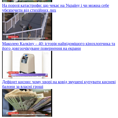
На порозі катастрофи: що чекає на Україну і чи можна себе
убезпечити від стихійних лих
Маколею Калкіну – 40: історія найвідомішого кінохлопчика та
його довгоочікуване повернення на екрани
Дефіцит кисню: чому хворі на ковід змушені купувати кисневі
балони за власні гроші