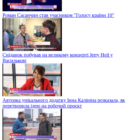
Роман Сасанчин став учасником "Голосу країни 10"
Сніданок побував на великому концерті Jerry Heil у
Василькові
Авторка унікального додатку Інна Калініна розказала, як
перетворила ідею на робочий проєкт