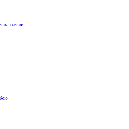
бітну платню
обою