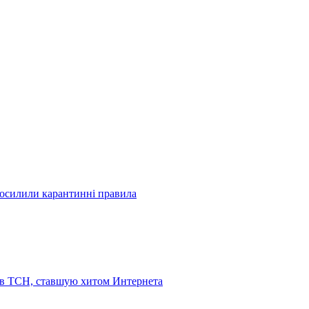
посилили карантинні правила
 в ТСН, ставшую хитом Интернета