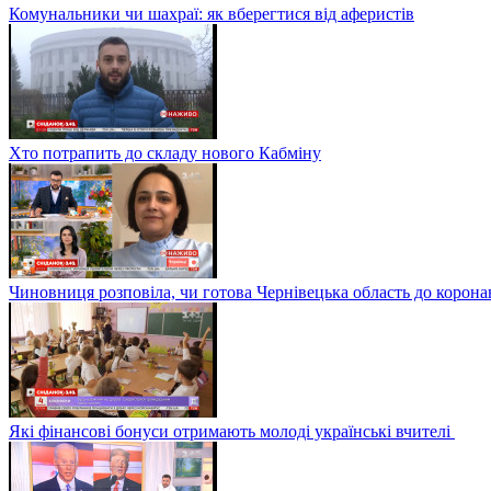
Комунальники чи шахраї: як вберегтися від аферистів
Хто потрапить до складу нового Кабміну
Чиновниця розповіла, чи готова Чернівецька область до корона
Які фінансові бонуси отримають молоді українські вчителі