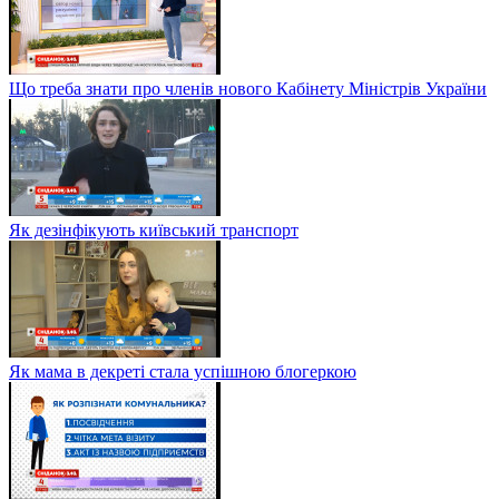
Що треба знати про членів нового Кабінету Міністрів України
Як дезінфікують київський транспорт
Як мама в декреті стала успішною блогеркою