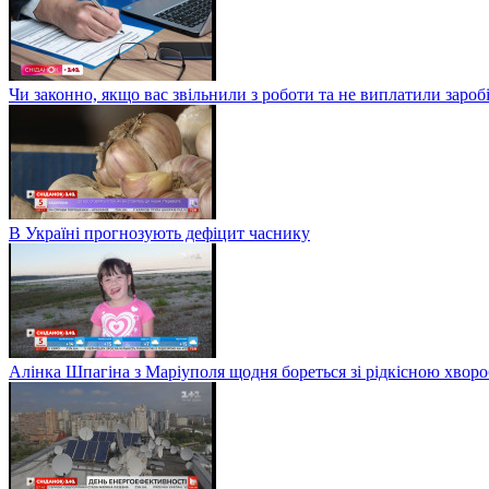
Чи законно, якщо вас звільнили з роботи та не виплатили заро
В Україні прогнозують дефіцит часнику
Алінка Шпагіна з Маріуполя щодня бореться зі рідкісною хвор