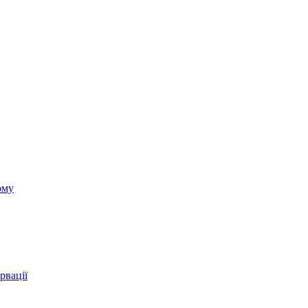
ому
рвації