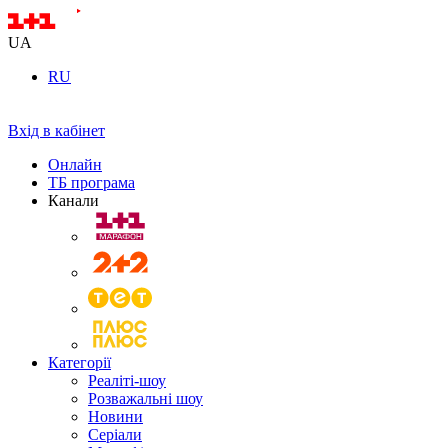
UA
RU
Вхід в кабінет
Онлайн
ТБ програма
Канали
Категорії
Реаліті-шоу
Розважальні шоу
Новини
Серіали