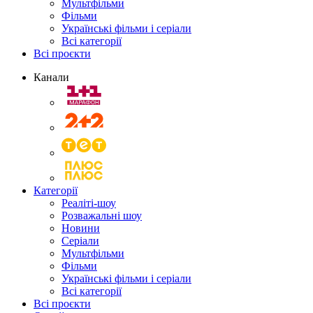
Мультфільми
Фільми
Українські фільми і серіали
Всі категорії
Всі проєкти
Канали
Категорії
Реаліті-шоу
Розважальні шоу
Новини
Серіали
Мультфільми
Фільми
Українські фільми і серіали
Всі категорії
Всі проєкти