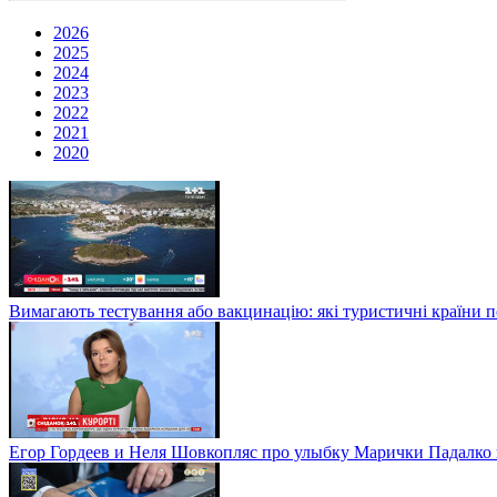
2026
2025
2024
2023
2022
2021
2020
Вимагають тестування або вакцинацію: які туристичні країни 
Егор Гордеев и Неля Шовкопляс про улыбку Марички Падалко