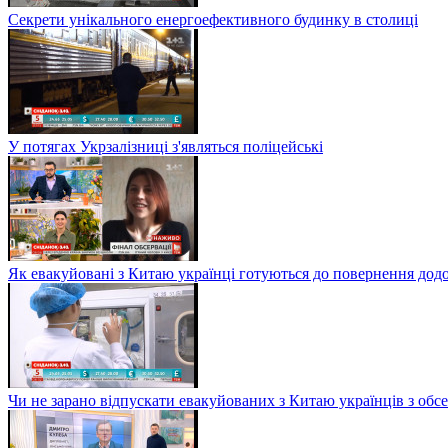
Секрети унікального енергоефективного будинку в столиці
У потягах Укрзалізниці з'являться поліцейські
Як евакуйовані з Китаю українці готуються до повернення дод
Чи не зарано відпускати евакуйованих з Китаю українців з обсе