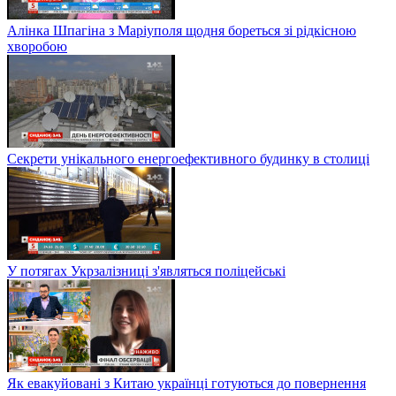
Алінка Шпагіна з Маріуполя щодня бореться зі рідкісною
хворобою
Секрети унікального енергоефективного будинку в столиці
У потягах Укрзалізниці з'являться поліцейські
Як евакуйовані з Китаю українці готуються до повернення