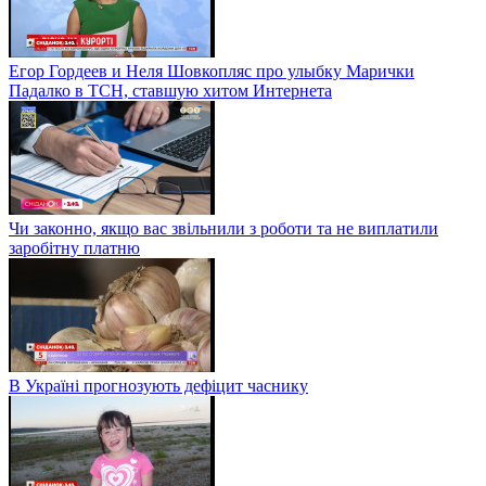
Егор Гордеев и Неля Шовкопляс про улыбку Марички
Падалко в ТСН, ставшую хитом Интернета
Чи законно, якщо вас звільнили з роботи та не виплатили
заробітну платню
В Україні прогнозують дефіцит часнику