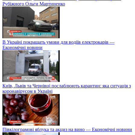
Рубіжного Ольги Мартиненко
В Україні покращать умови для водіїв електрокарів —
Економічні новини
Київ, Львів та Чернівці послаблюють карантин: яка ситуація з
коронавірусом в Україні
Півкілограмові яблука та акциз на вино — Економічні новини