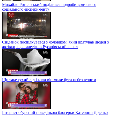
Михайло Рогальський поділився подробицями свого
соціального експерименту
Сніданок поспілкувався з чоловіком, який врятував людей з
автівки, що вилетіла в Русанівський канал
Що таке сухий лід і коли він може бути небезпечним
Інтернет обурений поведінкою блогерки Катерини Діденко