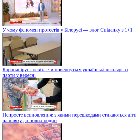
У чому феномен протестів у Білорусі — влог Сніданку з 1+1
Коронавірус і освіта: чи повернуться українські школярі за
парти у вересні
Непросте всиновлення: з якими перешкодами стикаються діти
на шляху до нових родин