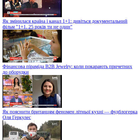
Як змінилася країна і канал 1+1: дивіться документальний
фільм "1+1. 25 років ти не один"
Фінансова піраміда B2B Jewelry: коли покарають причетних
до оборудки
Як пояснити британцям феномен літньої кухні — фудблогерка
Оля Геркулес