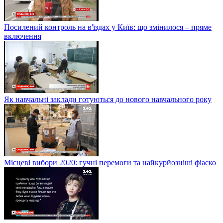
Посилений контроль на в'їздах у Київ: що змінилося – пряме
включення
Як навчальні заклади готуються до нового навчального року
Місцеві вибори 2020: гучні перемоги та найкурйозніші фіаско