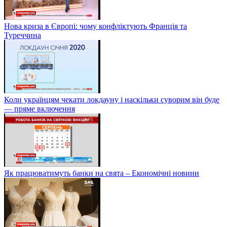
Нова криза в Європі: чому конфліктують Франція та
Туреччина
Коли українцям чекати локдауну і наскільки суворим він буде
— пряме включення
Як працюватимуть банки на свята – Економічні новини