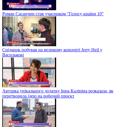
Роман Сасанчин став учасником "Голосу країни 10"
Сніданок побував на великому концерті Jerry Heil у
Василькові
Авторка унікального додатку Інна Калініна розказала, як
перетворила ідею на робочий проєкт