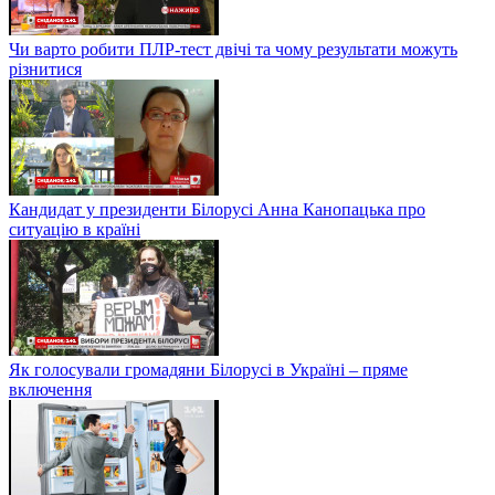
Чи варто робити ПЛР-тест двічі та чому результати можуть
різнитися
Кандидат у президенти Білорусі Анна Канопацька про
ситуацію в країні
Як голосували громадяни Білорусі в Україні – пряме
включення