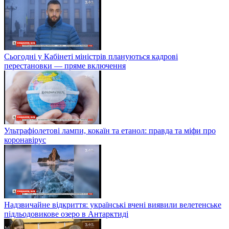
Сьогодні у Кабінеті міністрів плануються кадрові
перестановки — пряме включення
Ультрафіолетові лампи, кокаїн та етанол: правда та міфи про
коронавірус
Надзвичайне відкриття: українські вчені виявили велетенське
підльодовикове озеро в Антарктиді