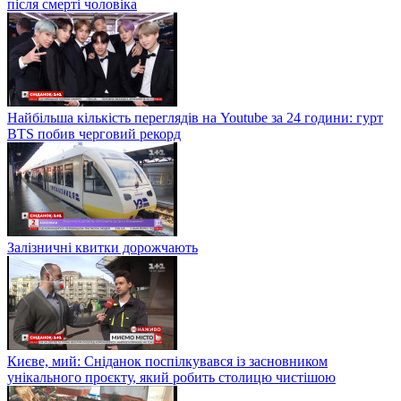
після смерті чоловіка
Найбільша кількість переглядів на Youtube за 24 години: гурт
BTS побив черговий рекорд
Залізничні квитки дорожчають
Києве, мий: Сніданок поспілкувався із засновником
унікального проєкту, який робить столицю чистішою