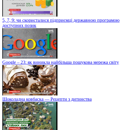
5, 7, 9: чи скористалися підприємці державною програмою
доступних позик
Google – 23: як виникла найбільша пошукова мережа світу
Шоколадна ковбаска — Рецепти з дитинства