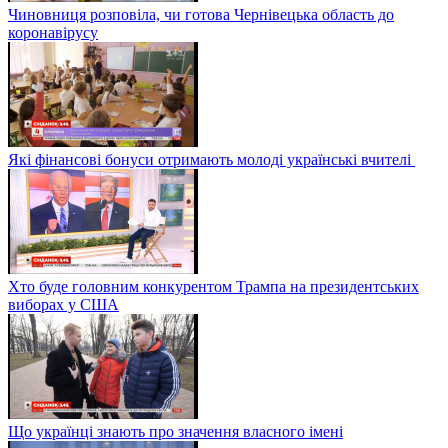
Чиновниця розповіла, чи готова Чернівецька область до
коронавірусу
Які фінансові бонуси отримають молоді українські вчителі
Хто буде головним конкурентом Трампа на президентських
виборах у США
Що українці знають про значення власного імені