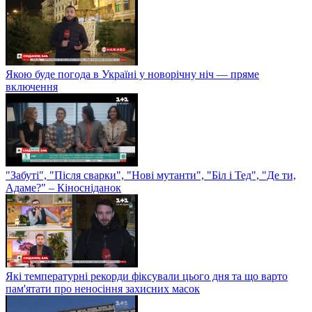
Якою буде погода в Україні у новорічну ніч — пряме
включення
"Забуті", "Після сварки", "Нові мутанти", "Біл і Тед", "Де ти,
Адаме?" – Кіносніданок
Які температурні рекорди фіксували цього дня та що варто
пам'ятати про неносіння захисних масок