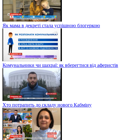
Як мама в декреті стала успішною блогеркою
Комунальники чи шахраї: як вберегтися від аферистів
Хто потрапить до складу нового Кабміну