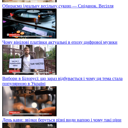
Обираємо ідеальну весільну сукню — Сніданок. Весілля
Чому вінілові платівки актуальні в епоху цифрової музики
Вибори в Білорусі: що зараз відбувається і чому ця тема стала
популярною в Україні
День кави: звідки беруться різні види напою і чому такі ціни