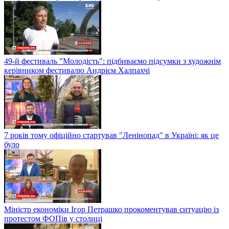
49-й фестиваль "Молодість": підбиваємо підсумки з художнім
керівником фестивалю Андрієм Халпахчі
7 років тому офіційно стартував "Ленінопад" в Україні: як це
було
Міністр економіки Ігор Петрашко прокоментував ситуацію із
протестом ФОПів у столиці