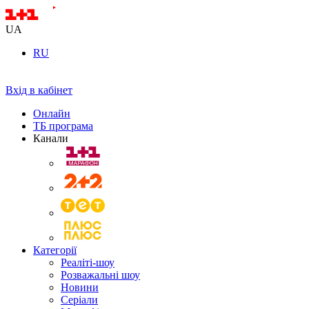
UA
RU
Вхід в кабінет
Онлайн
ТБ програма
Канали
Категорії
Реаліті-шоу
Розважальні шоу
Новини
Серіали