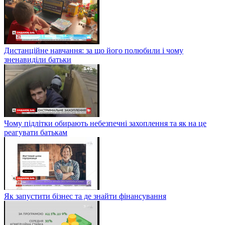
Дистанційне навчання: за що його полюбили і чому
зненавиділи батьки
Чому підлітки обирають небезпечні захоплення та як на це
реагувати батькам
Як запустити бізнес та де знайти фінансування