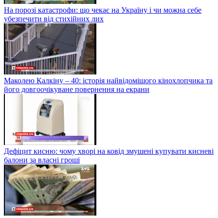
На порозі катастрофи: що чекає на Україну і чи можна себе
убезпечити від стихійних лих
Маколею Калкіну – 40: історія найвідомішого кінохлопчика та
його довгоочікуване повернення на екрани
Дефіцит кисню: чому хворі на ковід змушені купувати кисневі
балони за власні гроші