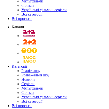
Мультфільми
Фільми
Українські фільми і серіали
Всі категорії
Всі проєкти
Канали
Категорії
Реаліті-шоу
Розважальні шоу
Новини
Серіали
Мультфільми
Фільми
Українські фільми і серіали
Всі категорії
Всі проєкти