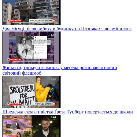
Два місяці після вибуху в будинку на Позняках: що змінилося
Жінки підтримують жінок: у мережі розпочався новий
світовий флешмоб
Шведська екоактивістка Ґрета Тунберг повертається до школи