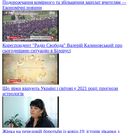
Подорожчання комірного та збільшення зарплат вчителям —
Економічні новини
Кореспондент "Радіо Свобода" Валерій Калиновський про
сьогоднішню ситуацію в Білорусі
Що зірки віщують Україні і світові у 2021 році: прогнози
астрологів
Жінка на передовій боротьби із ковід-19: історія лікарки з