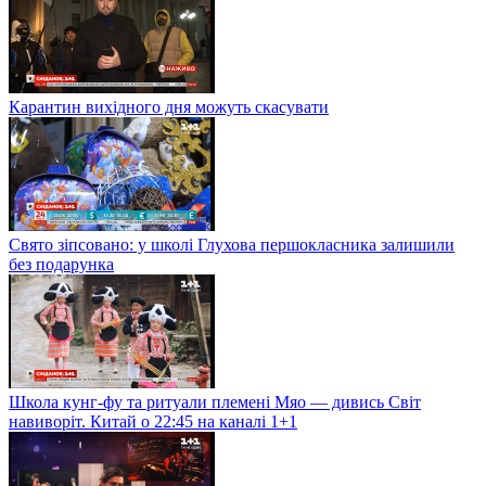
Карантин вихідного дня можуть скасувати
Свято зіпсовано: у школі Глухова першокласника залишили
без подарунка
Школа кунг-фу та ритуали племені Мяо — дивись Світ
навиворіт. Китай о 22:45 на каналі 1+1