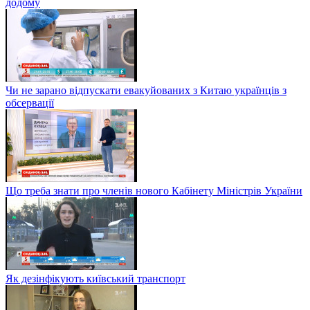
додому
Чи не зарано відпускати евакуйованих з Китаю українців з
обсервації
Що треба знати про членів нового Кабінету Міністрів України
Як дезінфікують київський транспорт