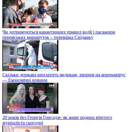
Чи дотримуються карантинних правил водії і пасажири
приміських маршруток – перевірка Сніданку
Скільки держава виплатить медикам, хворим на коронавірус
— Економічні новини
20 років без Георгія Гонгадзе: як живе родина вбитого
журналіста сьогодні