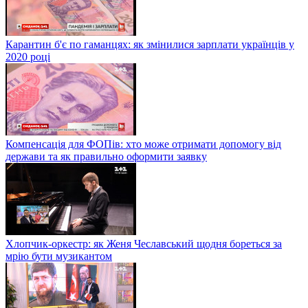
Карантин б'є по гаманцях: як змінилися зарплати українців у
2020 році
Компенсація для ФОПів: хто може отримати допомогу від
держави та як правильно оформити заявку
Хлопчик-оркестр: як Женя Чеславський щодня бореться за
мрію бути музикантом