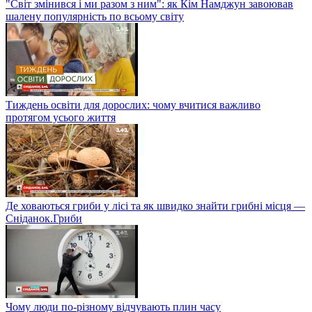
"Світ змінився і ми разом з ним": як Кім Намджун завоював
шалену популярність по всьому світу
Тиждень освіти для дорослих: чому вчитися важливо
протягом усього життя
Де ховаються гриби у лісі та як швидко знайти грибні місця —
Сніданок.Гриби
Чому люди по-різному відчувають плин часу