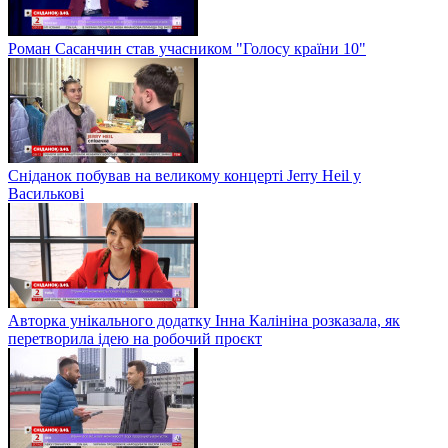
Роман Сасанчин став учасником "Голосу країни 10"
Сніданок побував на великому концерті Jerry Heil у
Василькові
Авторка унікального додатку Інна Калініна розказала, як
перетворила ідею на робочий проєкт