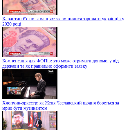
Карантин б'є по гаманцях: як змінилися зарплати українців у
2020 році
Компенсація для ФОПів: хто може отримати допомогу від
держави та як правильно оформити заявку
Хлопчик-оркестр: як Женя Чеславський щодня бореться за
мрію бути музикантом