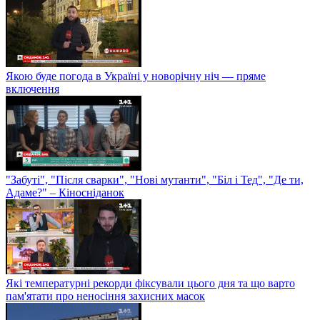
Якою буде погода в Україні у новорічну ніч — пряме
включення
"Забуті", "Після сварки", "Нові мутанти", "Біл і Тед", "Де ти,
Адаме?" – Кіносніданок
Які температурні рекорди фіксували цього дня та що варто
пам'ятати про неносіння захисних масок