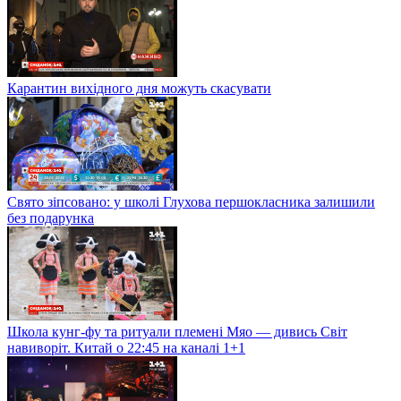
Карантин вихідного дня можуть скасувати
Свято зіпсовано: у школі Глухова першокласника залишили
без подарунка
Школа кунг-фу та ритуали племені Мяо — дивись Світ
навиворіт. Китай о 22:45 на каналі 1+1