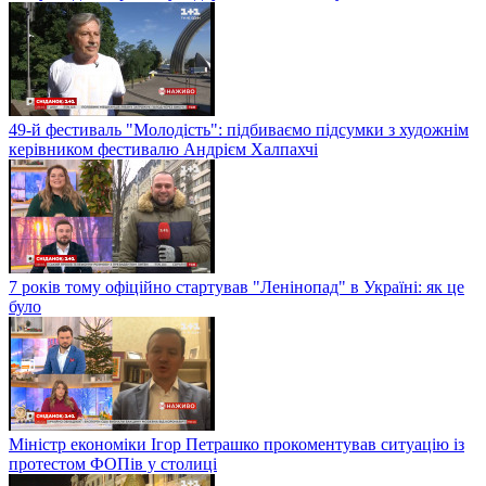
49-й фестиваль "Молодість": підбиваємо підсумки з художнім
керівником фестивалю Андрієм Халпахчі
7 років тому офіційно стартував "Ленінопад" в Україні: як це
було
Міністр економіки Ігор Петрашко прокоментував ситуацію із
протестом ФОПів у столиці