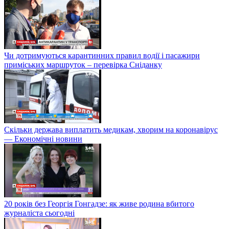
Чи дотримуються карантинних правил водії і пасажири
приміських маршруток – перевірка Сніданку
Скільки держава виплатить медикам, хворим на коронавірус
— Економічні новини
20 років без Георгія Гонгадзе: як живе родина вбитого
журналіста сьогодні