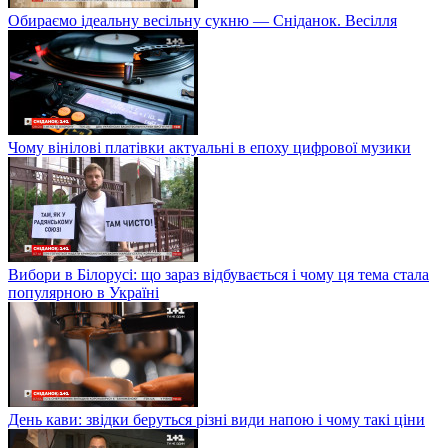
Обираємо ідеальну весільну сукню — Сніданок. Весілля
Чому вінілові платівки актуальні в епоху цифрової музики
Вибори в Білорусі: що зараз відбувається і чому ця тема стала
популярною в Україні
День кави: звідки беруться різні види напою і чому такі ціни