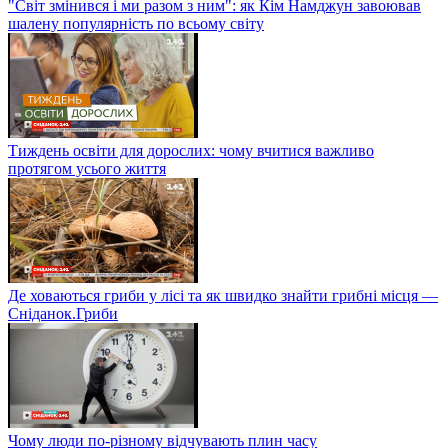
"Світ змінився і ми разом з ним": як Кім Намджун завоював
шалену популярність по всьому світу
Тиждень освіти для дорослих: чому вчитися важливо
протягом усього життя
Де ховаються гриби у лісі та як швидко знайти грибні місця —
Сніданок.Гриби
Чому люди по-різному відчувають плин часу