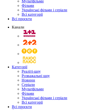
Мультфільми
Фільми
Українські фільми і серіали
Всі категорії
Всі проєкти
Канали
Категорії
Реаліті-шоу
Розважальні шоу
Новини
Серіали
Мультфільми
Фільми
Українські фільми і серіали
Всі категорії
Всі проєкти