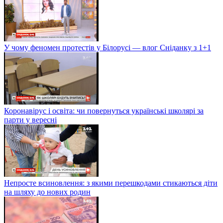
У чому феномен протестів у Білорусі — влог Сніданку з 1+1
Коронавірус і освіта: чи повернуться українські школярі за
парти у вересні
Непросте всиновлення: з якими перешкодами стикаються діти
на шляху до нових родин