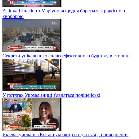
Алінка Шпагіна з Маріуполя щодня бореться зі рідкісною
хворобою
Секрети унікального енергоефективного будинку в столиці
У потягах Укрзалізниці з'являться поліцейські
Як евакуйовані з Китаю українці готуються до повернення