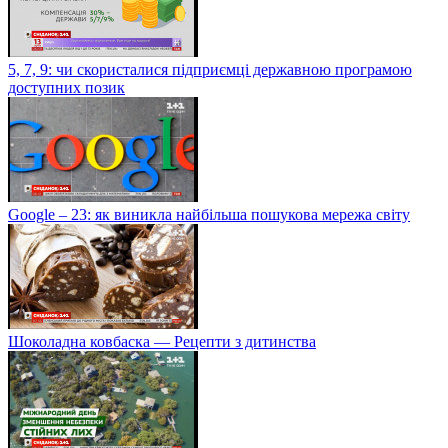
5, 7, 9: чи скористалися підприємці державною програмою
доступних позик
Google – 23: як виникла найбільша пошукова мережа світу
Шоколадна ковбаска — Рецепти з дитинства