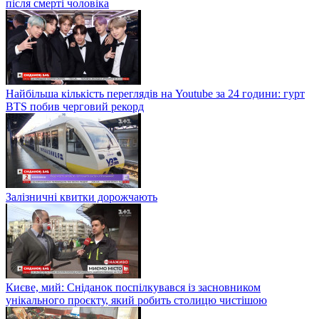
після смерті чоловіка
Найбільша кількість переглядів на Youtube за 24 години: гурт
BTS побив черговий рекорд
Залізничні квитки дорожчають
Києве, мий: Сніданок поспілкувався із засновником
унікального проєкту, який робить столицю чистішою