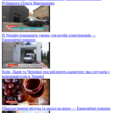
Рубіжного Ольги Мартиненко
В Україні покращать умови для водіїв електрокарів —
Економічні новини
Київ, Львів та Чернівці послаблюють карантин: яка ситуація з
коронавірусом в Україні
Півкілограмові яблука та акциз на вино — Економічні новини