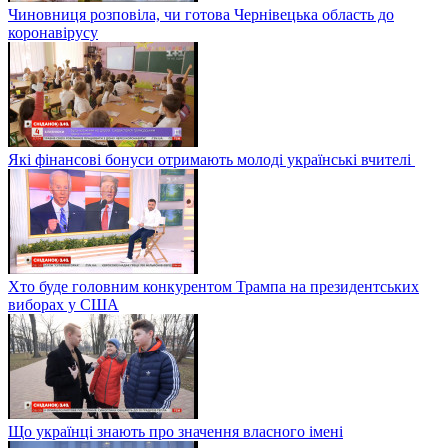
Чиновниця розповіла, чи готова Чернівецька область до
коронавірусу
Які фінансові бонуси отримають молоді українські вчителі
Хто буде головним конкурентом Трампа на президентських
виборах у США
Що українці знають про значення власного імені