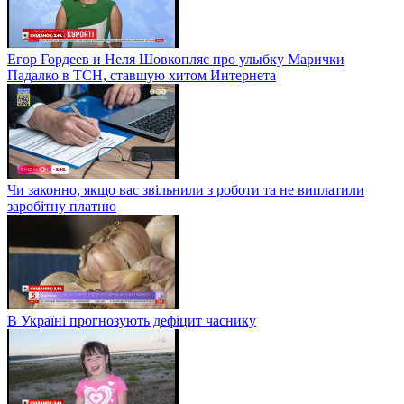
Егор Гордеев и Неля Шовкопляс про улыбку Марички
Падалко в ТСН, ставшую хитом Интернета
Чи законно, якщо вас звільнили з роботи та не виплатили
заробітну платню
В Україні прогнозують дефіцит часнику