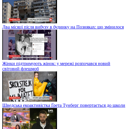
Два місяці після вибуху в будинку на Позняках: що змінилося
Жінки підтримують жінок: у мережі розпочався новий
світовий флешмоб
Шведська екоактивістка Ґрета Тунберг повертається до школи