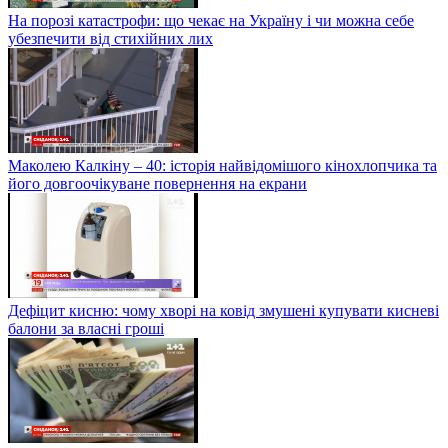
На порозі катастрофи: що чекає на Україну і чи можна себе
убезпечити від стихійних лих
Маколею Калкіну – 40: історія найвідомішого кінохлопчика та
його довгоочікуване повернення на екрани
Дефіцит кисню: чому хворі на ковід змушені купувати кисневі
балони за власні гроші