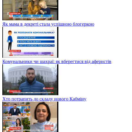
Як мама в декреті стала успішною блогеркою
Комунальники чи шахраї: як вберегтися від аферистів
Хто потрапить до складу нового Кабміну