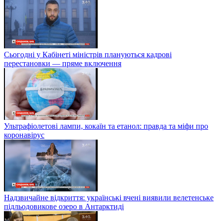
Сьогодні у Кабінеті міністрів плануються кадрові
перестановки — пряме включення
Ультрафіолетові лампи, кокаїн та етанол: правда та міфи про
коронавірус
Надзвичайне відкриття: українські вчені виявили велетенське
підльодовикове озеро в Антарктиді