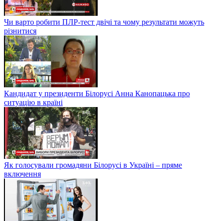
Чи варто робити ПЛР-тест двічі та чому результати можуть
різнитися
Кандидат у президенти Білорусі Анна Канопацька про
ситуацію в країні
Як голосували громадяни Білорусі в Україні – пряме
включення