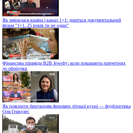
Як змінилася країна і канал 1+1: дивіться документальний
фільм "1+1. 25 років ти не один"
Фінансова піраміда B2B Jewelry: коли покарають причетних
до оборудки
Як пояснити британцям феномен літньої кухні — фудблогерка
Оля Геркулес