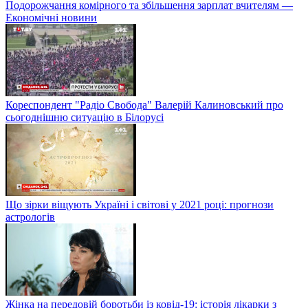
Подорожчання комірного та збільшення зарплат вчителям —
Економічні новини
Кореспондент "Радіо Свобода" Валерій Калиновський про
сьогоднішню ситуацію в Білорусі
Що зірки віщують Україні і світові у 2021 році: прогнози
астрологів
Жінка на передовій боротьби із ковід-19: історія лікарки з