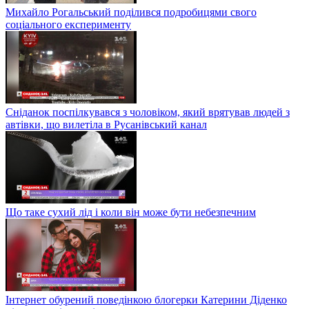
Михайло Рогальський поділився подробицями свого
соціального експерименту
Сніданок поспілкувався з чоловіком, який врятував людей з
автівки, що вилетіла в Русанівський канал
Що таке сухий лід і коли він може бути небезпечним
Інтернет обурений поведінкою блогерки Катерини Діденко