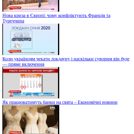
Нова криза в Європі: чому конфліктують Франція та
Туреччина
Коли українцям чекати локдауну і наскільки суворим він буде
— пряме включення
Як працюватимуть банки на свята – Економічні новини