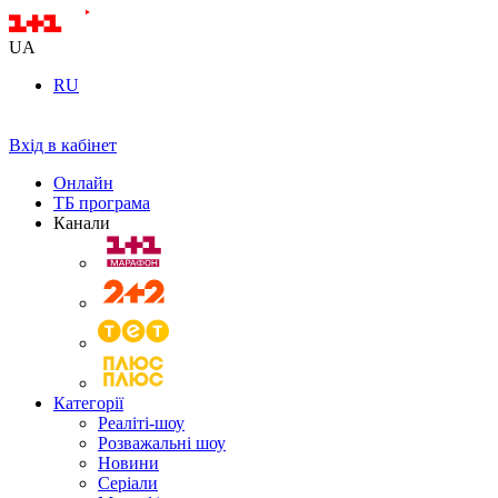
UA
RU
Вхід в кабінет
Онлайн
ТБ програма
Канали
Категорії
Реаліті-шоу
Розважальні шоу
Новини
Серіали