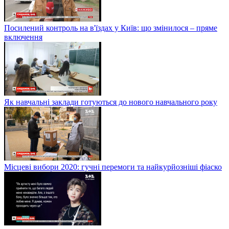
Посилений контроль на в'їздах у Київ: що змінилося – пряме
включення
Як навчальні заклади готуються до нового навчального року
Місцеві вибори 2020: гучні перемоги та найкурйозніші фіаско