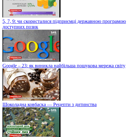
5, 7, 9: чи скористалися підприємці державною програмою
доступних позик
Google – 23: як виникла найбільша пошукова мережа світу
Шоколадна ковбаска — Рецепти з дитинства