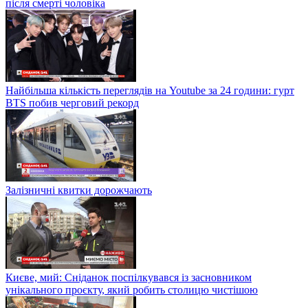
після смерті чоловіка
Найбільша кількість переглядів на Youtube за 24 години: гурт
BTS побив черговий рекорд
Залізничні квитки дорожчають
Києве, мий: Сніданок поспілкувався із засновником
унікального проєкту, який робить столицю чистішою