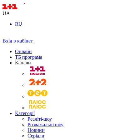
UA
RU
Вхід в кабінет
Онлайн
ТБ програма
Канали
Категорії
Реаліті-шоу
Розважальні шоу
Новини
Серіали