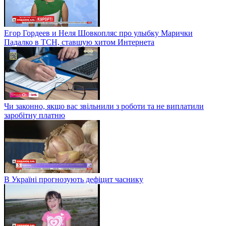
Егор Гордеев и Неля Шовкопляс про улыбку Марички
Падалко в ТСН, ставшую хитом Интернета
Чи законно, якщо вас звільнили з роботи та не виплатили
заробітну платню
В Україні прогнозують дефіцит часнику