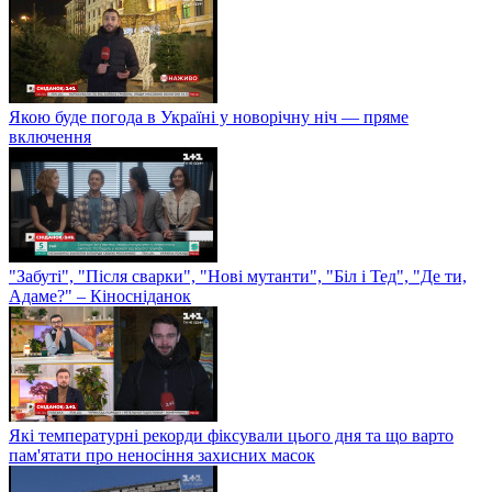
Якою буде погода в Україні у новорічну ніч — пряме
включення
"Забуті", "Після сварки", "Нові мутанти", "Біл і Тед", "Де ти,
Адаме?" – Кіносніданок
Які температурні рекорди фіксували цього дня та що варто
пам'ятати про неносіння захисних масок