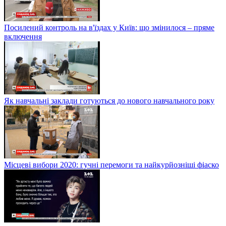
Посилений контроль на в'їздах у Київ: що змінилося – пряме
включення
Як навчальні заклади готуються до нового навчального року
Місцеві вибори 2020: гучні перемоги та найкурйозніші фіаско