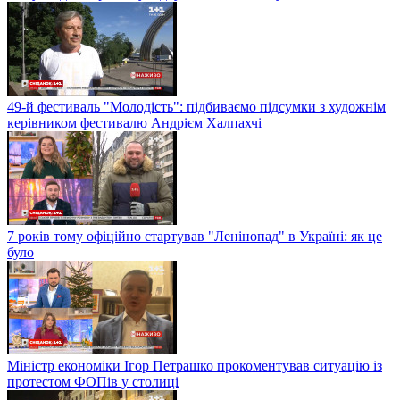
49-й фестиваль "Молодість": підбиваємо підсумки з художнім
керівником фестивалю Андрієм Халпахчі
7 років тому офіційно стартував "Ленінопад" в Україні: як це
було
Міністр економіки Ігор Петрашко прокоментував ситуацію із
протестом ФОПів у столиці