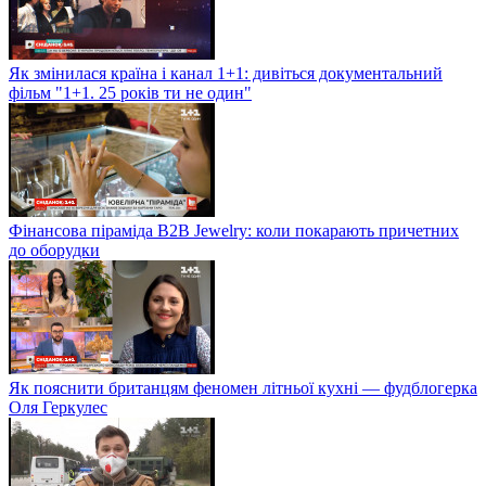
Як змінилася країна і канал 1+1: дивіться документальний
фільм "1+1. 25 років ти не один"
Фінансова піраміда B2B Jewelry: коли покарають причетних
до оборудки
Як пояснити британцям феномен літньої кухні — фудблогерка
Оля Геркулес