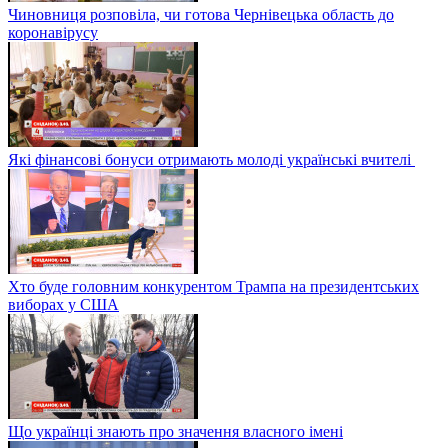
Чиновниця розповіла, чи готова Чернівецька область до
коронавірусу
Які фінансові бонуси отримають молоді українські вчителі
Хто буде головним конкурентом Трампа на президентських
виборах у США
Що українці знають про значення власного імені