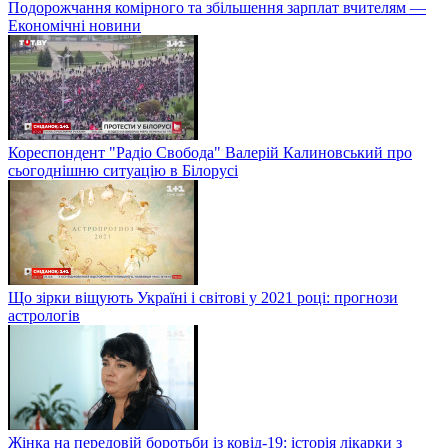
Подорожчання комірного та збільшення зарплат вчителям —
Економічні новини
Кореспондент "Радіо Свобода" Валерій Калиновський про
сьогоднішню ситуацію в Білорусі
Що зірки віщують Україні і світові у 2021 році: прогнози
астрологів
Жінка на передовій боротьби із ковід-19: історія лікарки з