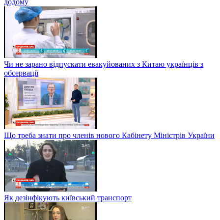
додому
Чи не зарано відпускати евакуйованих з Китаю українців з
обсервації
Що треба знати про членів нового Кабінету Міністрів України
Як дезінфікують київський транспорт