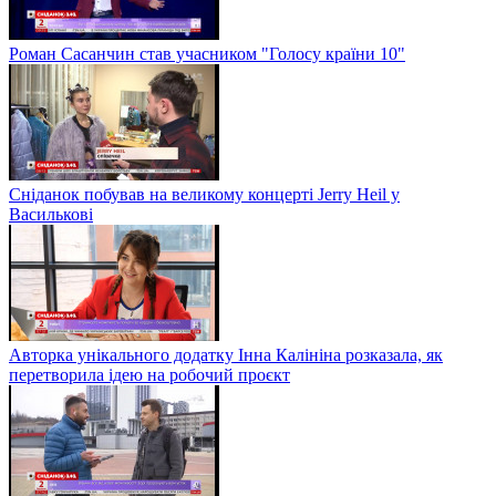
Роман Сасанчин став учасником "Голосу країни 10"
Сніданок побував на великому концерті Jerry Heil у
Василькові
Авторка унікального додатку Інна Калініна розказала, як
перетворила ідею на робочий проєкт