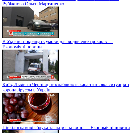
Рубіжного Ольги Мартиненко
В Україні покращать умови для водіїв електрокарів —
Економічні новини
Київ, Львів та Чернівці послаблюють карантин: яка ситуація з
коронавірусом в Україні
Півкілограмові яблука та акциз на вино — Економічні новини