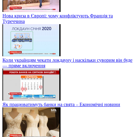
Нова криза в Європі: чому конфліктують Франція та
Туреччина
Коли українцям чекати локдауну і наскільки суворим він буде
— пряме включення
Як працюватимуть банки на свята – Економічні новини