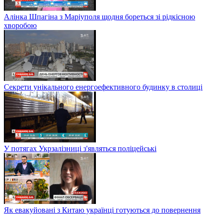
Алінка Шпагіна з Маріуполя щодня бореться зі рідкісною
хворобою
Секрети унікального енергоефективного будинку в столиці
У потягах Укрзалізниці з'являться поліцейські
Як евакуйовані з Китаю українці готуються до повернення