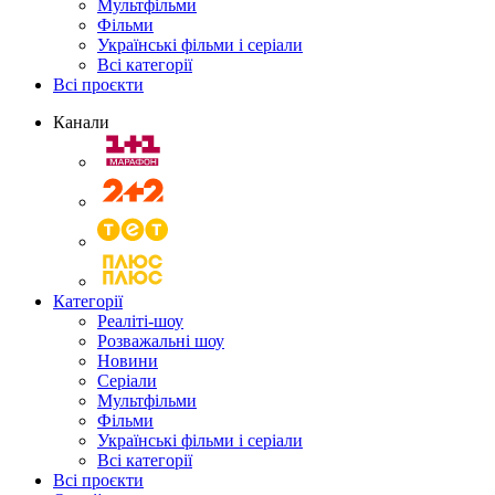
Мультфільми
Фільми
Українські фільми і серіали
Всі категорії
Всі проєкти
Канали
Категорії
Реаліті-шоу
Розважальні шоу
Новини
Серіали
Мультфільми
Фільми
Українські фільми і серіали
Всі категорії
Всі проєкти