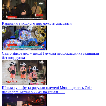
Карантин вихідного дня можуть скасувати
Свято зіпсовано: у школі Глухова першокласника залишили
без подарунка
Школа кунг-фу та ритуали племені Мяо — дивись Світ
навиворіт. Китай о 22:45 на каналі 1+1