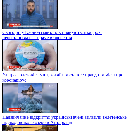
Сьогодні у Кабінеті міністрів плануються кадрові
перестановки — пряме включення
Ультрафіолетові лампи, кокаїн та етанол: правда та міфи про
коронавірус
Надзвичайне відкриття: українські вчені виявили велетенське
підльодовикове озеро в Антарктиді