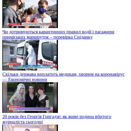
Чи дотримуються карантинних правил водії і пасажири
приміських маршруток – перевірка Сніданку
Скільки держава виплатить медикам, хворим на коронавірус
— Економічні новини
20 років без Георгія Гонгадзе: як живе родина вбитого
журналіста сьогодні