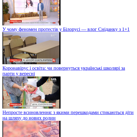
У чому феномен протестів у Білорусі — влог Сніданку з 1+1
Коронавірус і освіта: чи повернуться українські школярі за
парти у вересні
Непросте всиновлення: з якими перешкодами стикаються діти
на шляху до нових родин