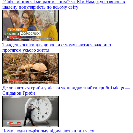
"Світ змінився і ми разом з ним": як Кім Намджун завоював
шалену популярність по всьому світу
Тиждень освіти для дорослих: чому вчитися важливо
протягом усього життя
Де ховаються гриби у лісі та як швидко знайти грибні місця —
Сніданок.Гриби
Чому люди по-різному відчувають плин часу