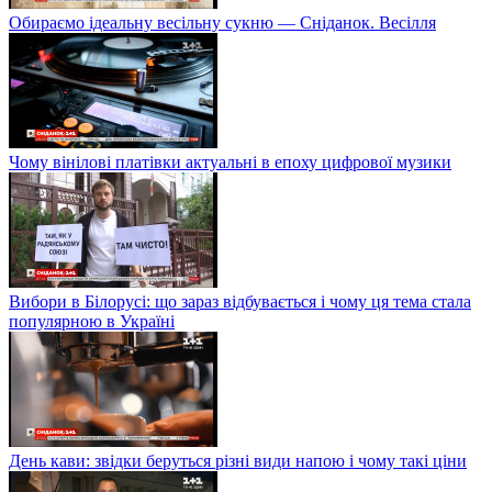
Обираємо ідеальну весільну сукню — Сніданок. Весілля
Чому вінілові платівки актуальні в епоху цифрової музики
Вибори в Білорусі: що зараз відбувається і чому ця тема стала
популярною в Україні
День кави: звідки беруться різні види напою і чому такі ціни