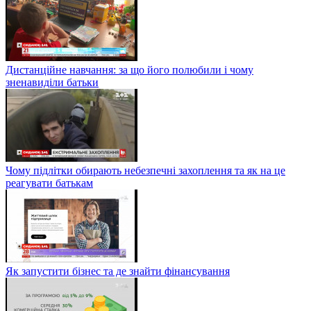
Дистанційне навчання: за що його полюбили і чому
зненавиділи батьки
Чому підлітки обирають небезпечні захоплення та як на це
реагувати батькам
Як запустити бізнес та де знайти фінансування