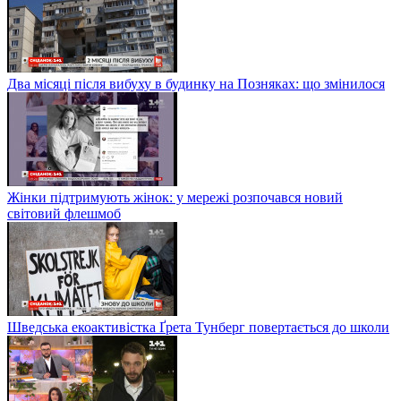
Два місяці після вибуху в будинку на Позняках: що змінилося
Жінки підтримують жінок: у мережі розпочався новий
світовий флешмоб
Шведська екоактивістка Ґрета Тунберг повертається до школи