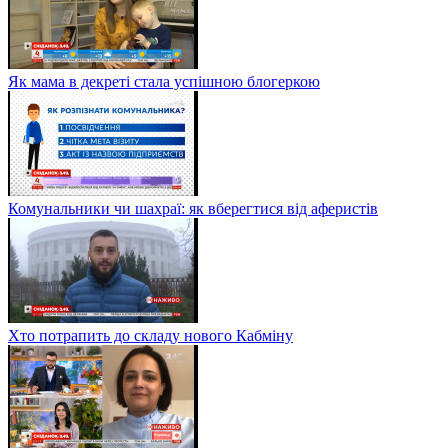
Як мама в декреті стала успішною блогеркою
Комунальники чи шахраї: як вберегтися від аферистів
Хто потрапить до складу нового Кабміну