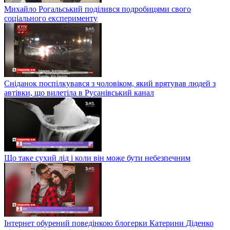
Михайло Рогальський поділився подробицями свого
соціального експерименту
Сніданок поспілкувався з чоловіком, який врятував людей з
автівки, що вилетіла в Русанівський канал
Що таке сухий лід і коли він може бути небезпечним
Інтернет обурений поведінкою блогерки Катерини Діденко