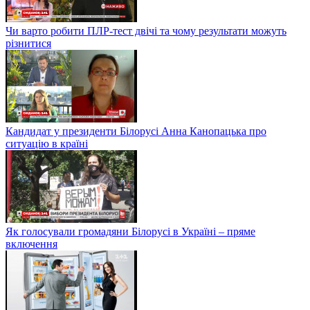
Чи варто робити ПЛР-тест двічі та чому результати можуть
різнитися
Кандидат у президенти Білорусі Анна Канопацька про
ситуацію в країні
Як голосували громадяни Білорусі в Україні – пряме
включення