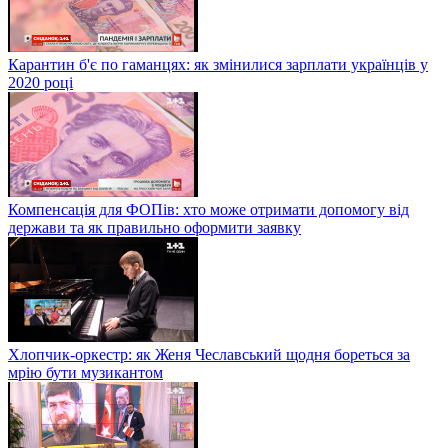
Карантин б'є по гаманцях: як змінилися зарплати українців у
2020 році
Компенсація для ФОПів: хто може отримати допомогу від
держави та як правильно оформити заявку
Хлопчик-оркестр: як Женя Чеславський щодня бореться за
мрію бути музикантом