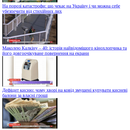
На порозі катастрофи: що чекає на Україну і чи можна себе
убезпечити від стихійних лих
Маколею Калкіну – 40: історія найвідомішого кінохлопчика та
його довгоочікуване повернення на екрани
Дефіцит кисню: чому хворі на ковід змушені купувати кисневі
балони за власні гроші