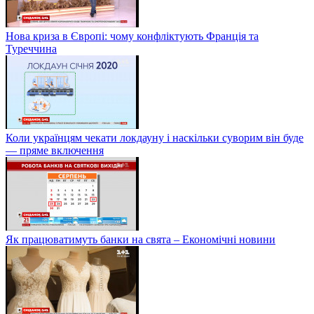
Нова криза в Європі: чому конфліктують Франція та
Туреччина
Коли українцям чекати локдауну і наскільки суворим він буде
— пряме включення
Як працюватимуть банки на свята – Економічні новини