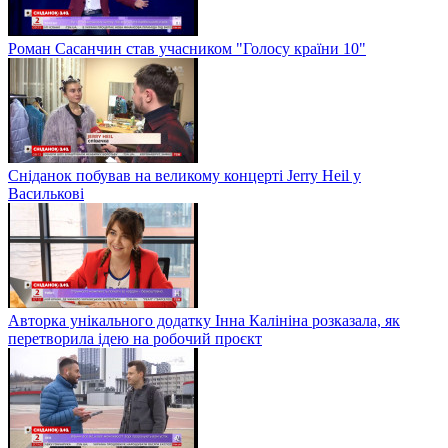
Роман Сасанчин став учасником "Голосу країни 10"
Сніданок побував на великому концерті Jerry Heil у
Василькові
Авторка унікального додатку Інна Калініна розказала, як
перетворила ідею на робочий проєкт