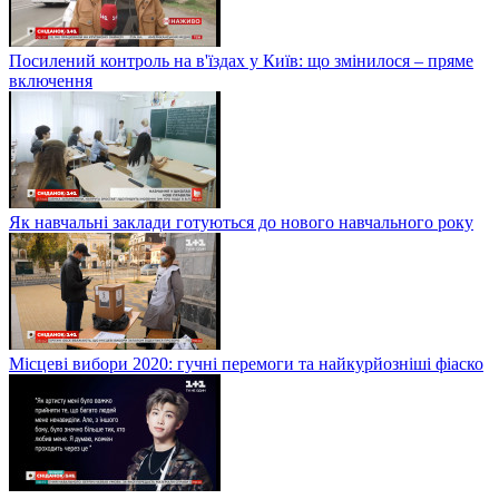
Посилений контроль на в'їздах у Київ: що змінилося – пряме
включення
Як навчальні заклади готуються до нового навчального року
Місцеві вибори 2020: гучні перемоги та найкурйозніші фіаско