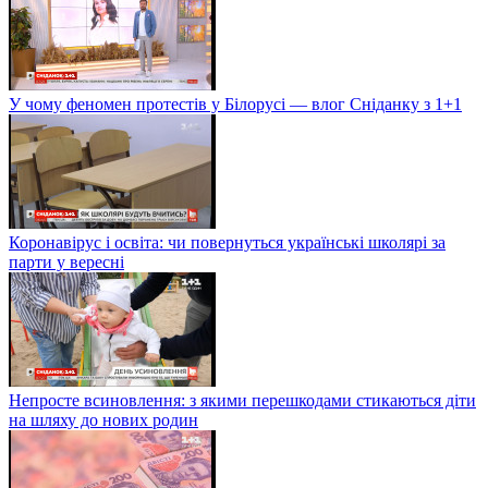
У чому феномен протестів у Білорусі — влог Сніданку з 1+1
Коронавірус і освіта: чи повернуться українські школярі за
парти у вересні
Непросте всиновлення: з якими перешкодами стикаються діти
на шляху до нових родин