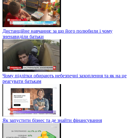
Дистанційне навчання: за що його полюбили і чому
зненавиділи батьки
Чому підлітки обирають небезпечні захоплення та як на це
реагувати батькам
Як запустити бізнес та де знайти фінансування