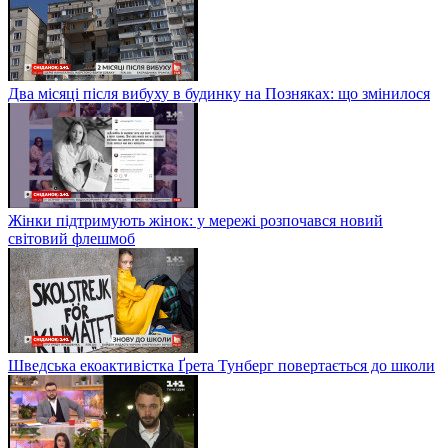
Два місяці після вибуху в будинку на Позняках: що змінилося
Жінки підтримують жінок: у мережі розпочався новий
світовий флешмоб
Шведська екоактивістка Ґрета Тунберг повертається до школи