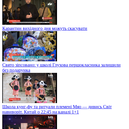
Карантин вихідного дня можуть скасувати
Свято зіпсовано: у школі Глухова першокласника залишили
без подарунка
Школа кунг-фу та ритуали племені Мяо — дивись Світ
навиворіт. Китай о 22:45 на каналі 1+1