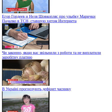
Егор Гордеев и Неля Шовкопляс про улыбку Марички
Падалко в ТСН, ставшую хитом Интернета
Чи законно, якщо вас звільнили з роботи та не виплатили
заробітну платню
В Україні прогнозують дефіцит часнику