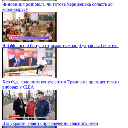
Чиновниця розповіла, чи готова Чернівецька область до
коронавірусу
Які фінансові бонуси отримають молоді українські вчителі
Хто буде головним конкурентом Трампа на президентських
виборах у США
Що українці знають про значення власного імені