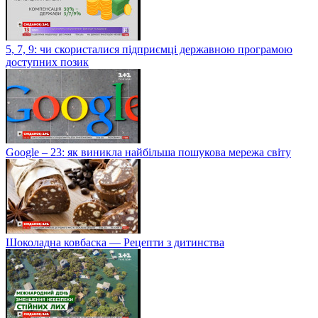
5, 7, 9: чи скористалися підприємці державною програмою
доступних позик
Google – 23: як виникла найбільша пошукова мережа світу
Шоколадна ковбаска — Рецепти з дитинства