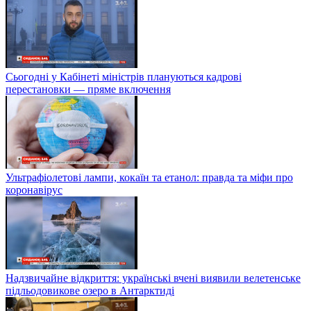
Сьогодні у Кабінеті міністрів плануються кадрові
перестановки — пряме включення
Ультрафіолетові лампи, кокаїн та етанол: правда та міфи про
коронавірус
Надзвичайне відкриття: українські вчені виявили велетенське
підльодовикове озеро в Антарктиді