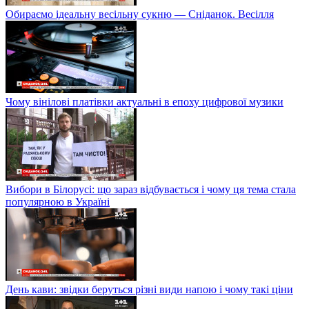
Обираємо ідеальну весільну сукню — Сніданок. Весілля
Чому вінілові платівки актуальні в епоху цифрової музики
Вибори в Білорусі: що зараз відбувається і чому ця тема стала
популярною в Україні
День кави: звідки беруться різні види напою і чому такі ціни