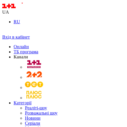
UA
RU
Вхід в кабінет
Онлайн
ТБ програма
Канали
Категорії
Реаліті-шоу
Розважальні шоу
Новини
Серіали