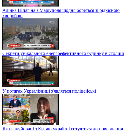
Алінка Шпагіна з Маріуполя щодня бореться зі рідкісною
хворобою
Секрети унікального енергоефективного будинку в столиці
У потягах Укрзалізниці з'являться поліцейські
Як евакуйовані з Китаю українці готуються до повернення