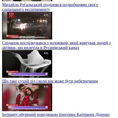
Михайло Рогальський поділився подробицями свого
соціального експерименту
Сніданок поспілкувався з чоловіком, який врятував людей з
автівки, що вилетіла в Русанівський канал
Що таке сухий лід і коли він може бути небезпечним
Інтернет обурений поведінкою блогерки Катерини Діденко