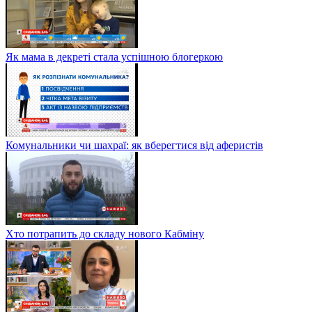
Як мама в декреті стала успішною блогеркою
Комунальники чи шахраї: як вберегтися від аферистів
Хто потрапить до складу нового Кабміну