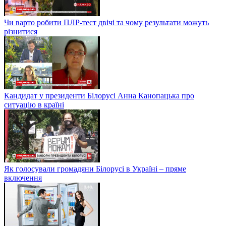
Чи варто робити ПЛР-тест двічі та чому результати можуть
різнитися
Кандидат у президенти Білорусі Анна Канопацька про
ситуацію в країні
Як голосували громадяни Білорусі в Україні – пряме
включення