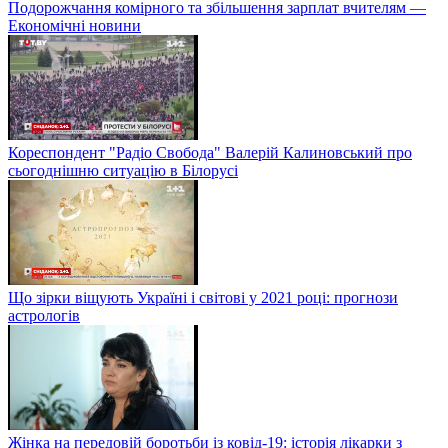
Подорожчання комірного та збільшення зарплат вчителям —
Економічні новини
Кореспондент "Радіо Свобода" Валерій Калиновський про
сьогоднішню ситуацію в Білорусі
Що зірки віщують Україні і світові у 2021 році: прогнози
астрологів
Жінка на передовій боротьби із ковід-19: історія лікарки з