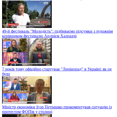
49-й фестиваль "Молодість": підбиваємо підсумки з художнім
керівником фестивалю Андрієм Халпахчі
7 років тому офіційно стартував "Ленінопад" в Україні: як це
було
Міністр економіки Ігор Петрашко прокоментував ситуацію із
протестом ФОПів у столиці