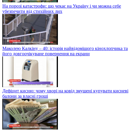
На порозі катастрофи: що чекає на Україну і чи можна себе
убезпечити від стихійних лих
Маколею Калкіну – 40: історія найвідомішого кінохлопчика та
його довгоочікуване повернення на екрани
Дефіцит кисню: чому хворі на ковід змушені купувати кисневі
балони за власні гроші