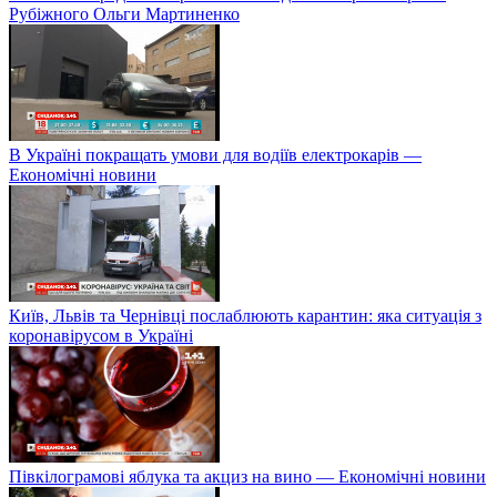
Рубіжного Ольги Мартиненко
В Україні покращать умови для водіїв електрокарів —
Економічні новини
Київ, Львів та Чернівці послаблюють карантин: яка ситуація з
коронавірусом в Україні
Півкілограмові яблука та акциз на вино — Економічні новини