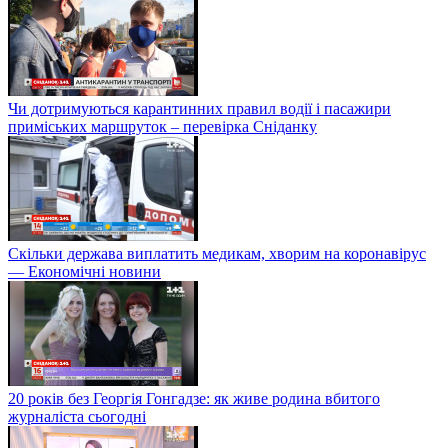
Чи дотримуються карантинних правил водії і пасажири
приміських маршруток – перевірка Сніданку
Скільки держава виплатить медикам, хворим на коронавірус
— Економічні новини
20 років без Георгія Гонгадзе: як живе родина вбитого
журналіста сьогодні