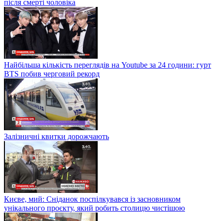
після смерті чоловіка
Найбільша кількість переглядів на Youtube за 24 години: гурт
BTS побив черговий рекорд
Залізничні квитки дорожчають
Києве, мий: Сніданок поспілкувався із засновником
унікального проєкту, який робить столицю чистішою