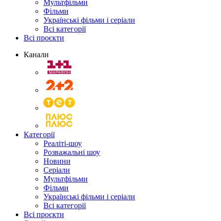
Мультфільми
Фільми
Українські фільми і серіали
Всі категорії
Всі проєкти
Канали
Категорії
Реаліті-шоу
Розважальні шоу
Новини
Серіали
Мультфільми
Фільми
Українські фільми і серіали
Всі категорії
Всі проєкти