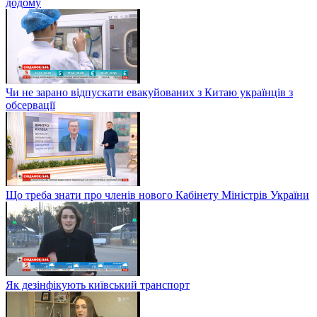
додому
Чи не зарано відпускати евакуйованих з Китаю українців з
обсервації
Що треба знати про членів нового Кабінету Міністрів України
Як дезінфікують київський транспорт