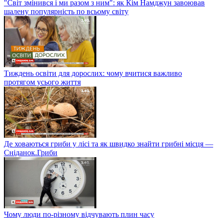
"Світ змінився і ми разом з ним": як Кім Намджун завоював
шалену популярність по всьому світу
Тиждень освіти для дорослих: чому вчитися важливо
протягом усього життя
Де ховаються гриби у лісі та як швидко знайти грибні місця —
Сніданок.Гриби
Чому люди по-різному відчувають плин часу