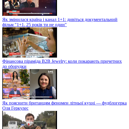
Як змінилася країна і канал 1+1: дивіться документальний
фільм "1+1. 25 років ти не один"
Фінансова піраміда B2B Jewelry: коли покарають причетних
до оборудки
Як пояснити британцям феномен літньої кухні — фудблогерка
Оля Геркулес