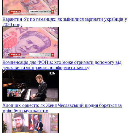
Карантин б'є по гаманцях: як змінилися зарплати українців у
2020 році
Компенсація для ФОПів: хто може отримати допомогу від
держави та як правильно оформити заявку
Хлопчик-оркестр: як Женя Чеславський щодня бореться за
мрію бути музикантом