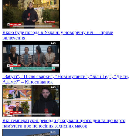
Якою буде погода в Україні у новорічну ніч — пряме
включення
"Забуті", "Після сварки", "Нові мутанти", "Біл і Тед", "Де ти,
Адаме?" – Кіносніданок
Які температурні рекорди фіксували цього дня та що варто
пам'ятати про неносіння захисних масок