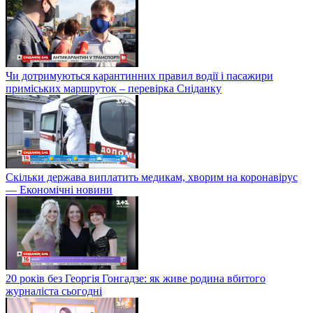
Чи дотримуються карантинних правил водії і пасажири
приміських маршруток – перевірка Сніданку
Скільки держава виплатить медикам, хворим на коронавірус
— Економічні новини
20 років без Георгія Гонгадзе: як живе родина вбитого
журналіста сьогодні