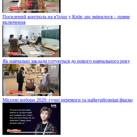
Посилений контроль на в'їздах у Київ: що змінилося – пряме
включення
Як навчальні заклади готуються до нового навчального року
Місцеві вибори 2020: гучні перемоги та найкурйозніші фіаско