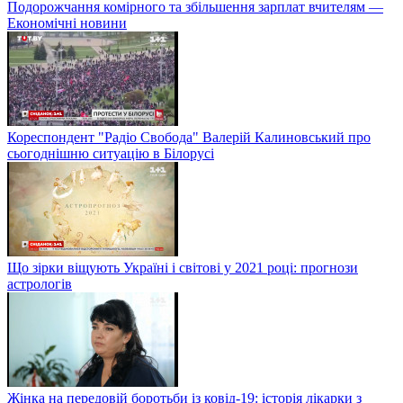
Подорожчання комірного та збільшення зарплат вчителям —
Економічні новини
Кореспондент "Радіо Свобода" Валерій Калиновський про
сьогоднішню ситуацію в Білорусі
Що зірки віщують Україні і світові у 2021 році: прогнози
астрологів
Жінка на передовій боротьби із ковід-19: історія лікарки з