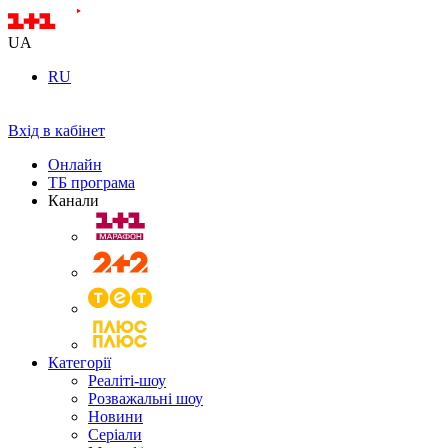
UA
RU
Вхід в кабінет
Онлайн
ТБ програма
Канали
Категорії
Реаліті-шоу
Розважальні шоу
Новини
Серіали