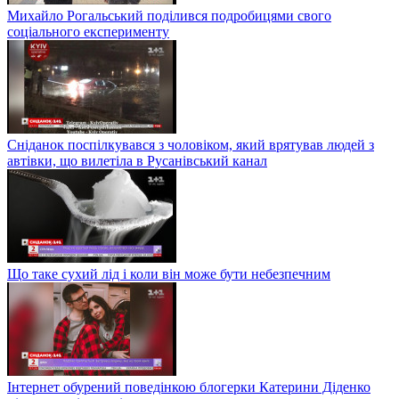
Михайло Рогальський поділився подробицями свого
соціального експерименту
Сніданок поспілкувався з чоловіком, який врятував людей з
автівки, що вилетіла в Русанівський канал
Що таке сухий лід і коли він може бути небезпечним
Інтернет обурений поведінкою блогерки Катерини Діденко