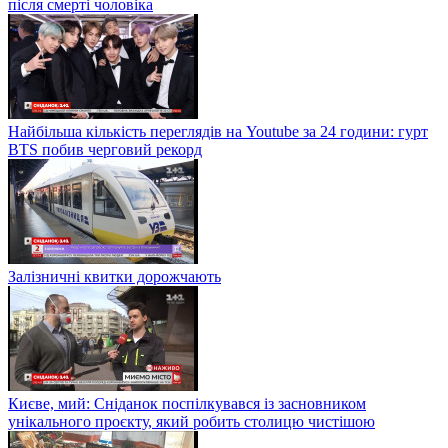
після смерті чоловіка
Найбільша кількість переглядів на Youtube за 24 години: гурт
BTS побив черговий рекорд
Залізничні квитки дорожчають
Києве, мий: Сніданок поспілкувався із засновником
унікального проєкту, який робить столицю чистішою