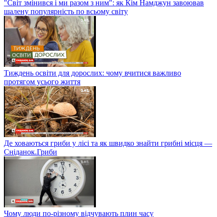
"Світ змінився і ми разом з ним": як Кім Намджун завоював
шалену популярність по всьому світу
Тиждень освіти для дорослих: чому вчитися важливо
протягом усього життя
Де ховаються гриби у лісі та як швидко знайти грибні місця —
Сніданок.Гриби
Чому люди по-різному відчувають плин часу