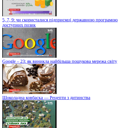
5, 7, 9: чи скористалися підприємці державною програмою
доступних позик
Google – 23: як виникла найбільша пошукова мережа світу
Шоколадна ковбаска — Рецепти з дитинства