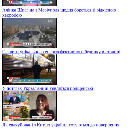
Алінка Шпагіна з Маріуполя щодня бореться зі рідкісною
хворобою
Секрети унікального енергоефективного будинку в столиці
У потягах Укрзалізниці з'являться поліцейські
Як евакуйовані з Китаю українці готуються до повернення