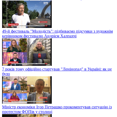
49-й фестиваль "Молодість": підбиваємо підсумки з художнім
керівником фестивалю Андрієм Халпахчі
7 років тому офіційно стартував "Ленінопад" в Україні: як це
було
Міністр економіки Ігор Петрашко прокоментував ситуацію із
протестом ФОПів у столиці