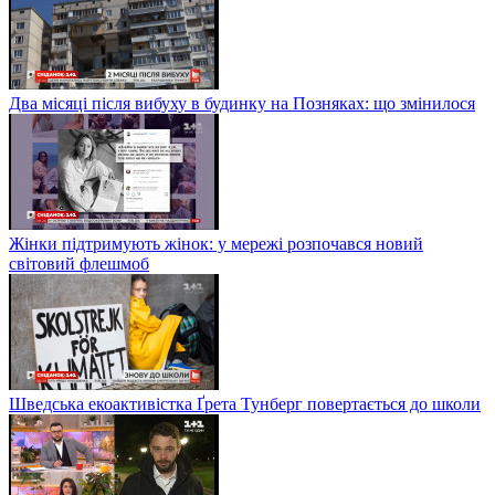
Два місяці після вибуху в будинку на Позняках: що змінилося
Жінки підтримують жінок: у мережі розпочався новий
світовий флешмоб
Шведська екоактивістка Ґрета Тунберг повертається до школи