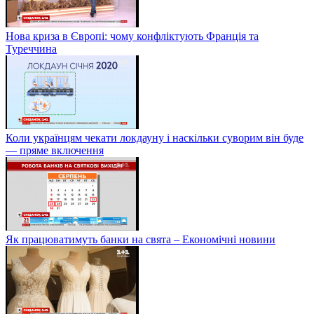
Нова криза в Європі: чому конфліктують Франція та
Туреччина
Коли українцям чекати локдауну і наскільки суворим він буде
— пряме включення
Як працюватимуть банки на свята – Економічні новини