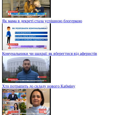
Як мама в декреті стала успішною блогеркою
Комунальники чи шахраї: як вберегтися від аферистів
Хто потрапить до складу нового Кабміну