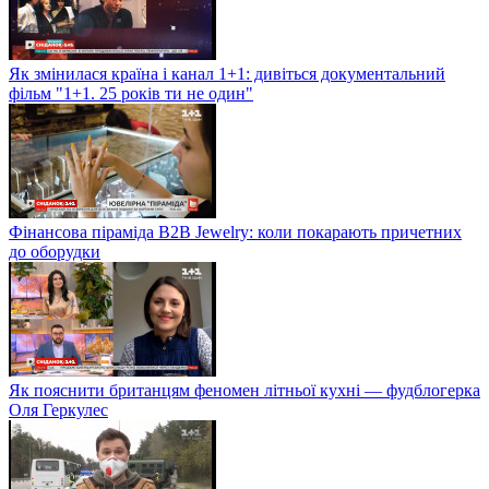
Як змінилася країна і канал 1+1: дивіться документальний
фільм "1+1. 25 років ти не один"
Фінансова піраміда B2B Jewelry: коли покарають причетних
до оборудки
Як пояснити британцям феномен літньої кухні — фудблогерка
Оля Геркулес