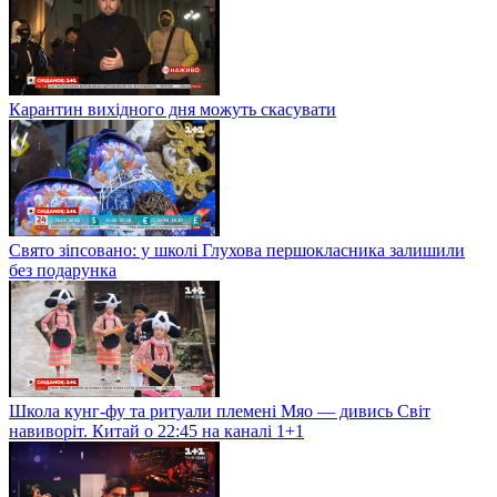
Карантин вихідного дня можуть скасувати
Свято зіпсовано: у школі Глухова першокласника залишили
без подарунка
Школа кунг-фу та ритуали племені Мяо — дивись Світ
навиворіт. Китай о 22:45 на каналі 1+1