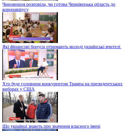
Чиновниця розповіла, чи готова Чернівецька область до
коронавірусу
Які фінансові бонуси отримають молоді українські вчителі
Хто буде головним конкурентом Трампа на президентських
виборах у США
Що українці знають про значення власного імені