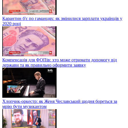
Карантин б'є по гаманцях: як змінилися зарплати українців у
2020 році
Компенсація для ФОПів: хто може отримати допомогу від
держави та як правильно оформити заявку
Хлопчик-оркестр: як Женя Чеславський щодня бореться за
мрію бути музикантом