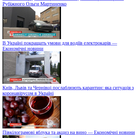
Рубіжного Ольги Мартиненко
В Україні покращать умови для водіїв електрокарів —
Економічні новини
Київ, Львів та Чернівці послаблюють карантин: яка ситуація з
коронавірусом в Україні
Півкілограмові яблука та акциз на вино — Економічні новини