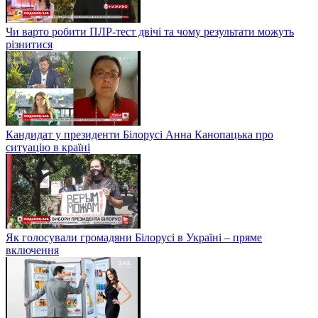
Чи варто робити ПЛР-тест двічі та чому результати можуть
різнитися
Кандидат у президенти Білорусі Анна Канопацька про
ситуацію в країні
Як голосували громадяни Білорусі в Україні – пряме
включення