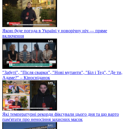
Якою буде погода в Україні у новорічну ніч — пряме
включення
"Забуті", "Після сварки", "Нові мутанти", "Біл і Тед", "Де ти,
Адаме?" – Кіносніданок
Які температурні рекорди фіксували цього дня та що варто
пам'ятати про неносіння захисних масок