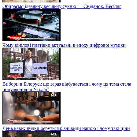
Обираємо ідеальну весільну сукню — Сніданок. Весілля
Чому вінілові платівки актуальні в епоху цифрової музики
Вибори в Білорусі: що зараз відбувається і чому ця тема стала
популярною в Україні
День кави: звідки беруться різні види напою і чому такі ціни