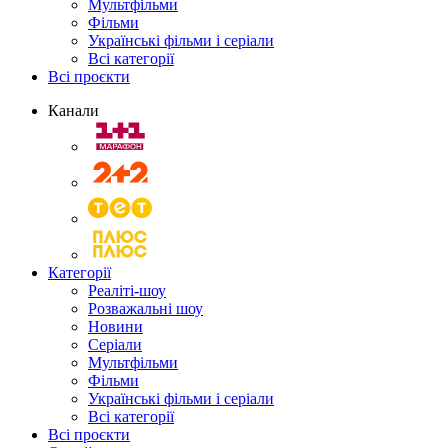
Мультфільми
Фільми
Українські фільми і серіали
Всі категорії
Всі проєкти
Канали
Категорії
Реаліті-шоу
Розважальні шоу
Новини
Серіали
Мультфільми
Фільми
Українські фільми і серіали
Всі категорії
Всі проєкти