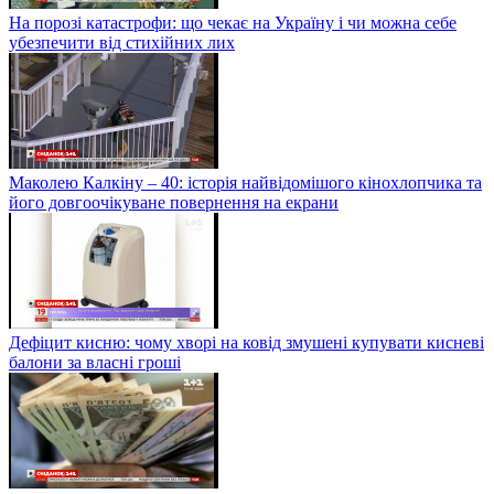
На порозі катастрофи: що чекає на Україну і чи можна себе
убезпечити від стихійних лих
Маколею Калкіну – 40: історія найвідомішого кінохлопчика та
його довгоочікуване повернення на екрани
Дефіцит кисню: чому хворі на ковід змушені купувати кисневі
балони за власні гроші