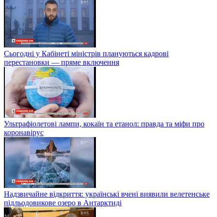
Сьогодні у Кабінеті міністрів плануються кадрові
перестановки — пряме включення
Ультрафіолетові лампи, кокаїн та етанол: правда та міфи про
коронавірус
Надзвичайне відкриття: українські вчені виявили велетенське
підльодовикове озеро в Антарктиді