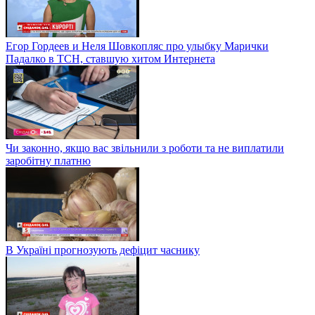
Егор Гордеев и Неля Шовкопляс про улыбку Марички
Падалко в ТСН, ставшую хитом Интернета
Чи законно, якщо вас звільнили з роботи та не виплатили
заробітну платню
В Україні прогнозують дефіцит часнику