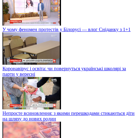
У чому феномен протестів у Білорусі — влог Сніданку з 1+1
Коронавірус і освіта: чи повернуться українські школярі за
парти у вересні
Непросте всиновлення: з якими перешкодами стикаються діти
на шляху до нових родин