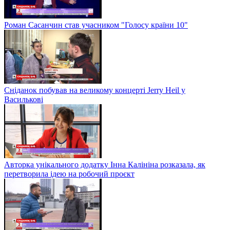
Роман Сасанчин став учасником "Голосу країни 10"
Сніданок побував на великому концерті Jerry Heil у
Василькові
Авторка унікального додатку Інна Калініна розказала, як
перетворила ідею на робочий проєкт