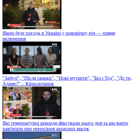
Якою буде погода в Україні у новорічну ніч — пряме
включення
"Забуті", "Після сварки", "Нові мутанти", "Біл і Тед", "Де ти,
Адаме?" – Кіносніданок
Які температурні рекорди фіксували цього дня та що варто
пам'ятати про неносіння захисних масок