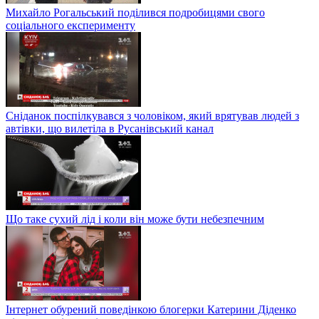
Михайло Рогальський поділився подробицями свого
соціального експерименту
Сніданок поспілкувався з чоловіком, який врятував людей з
автівки, що вилетіла в Русанівський канал
Що таке сухий лід і коли він може бути небезпечним
Інтернет обурений поведінкою блогерки Катерини Діденко