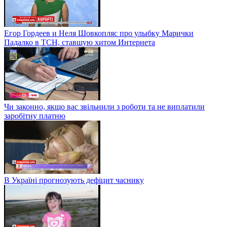
Егор Гордеев и Неля Шовкопляс про улыбку Марички
Падалко в ТСН, ставшую хитом Интернета
Чи законно, якщо вас звільнили з роботи та не виплатили
заробітну платню
В Україні прогнозують дефіцит часнику