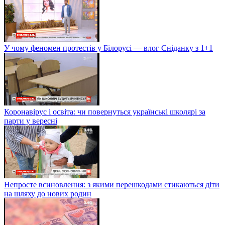
У чому феномен протестів у Білорусі — влог Сніданку з 1+1
Коронавірус і освіта: чи повернуться українські школярі за
парти у вересні
Непросте всиновлення: з якими перешкодами стикаються діти
на шляху до нових родин