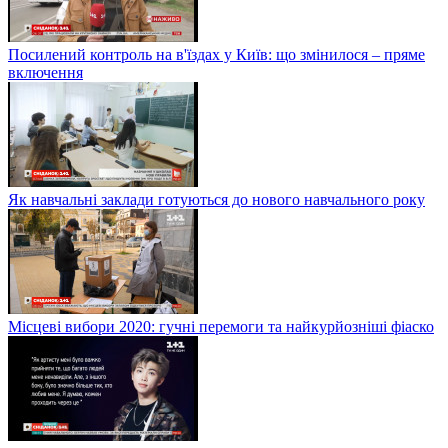
Посилений контроль на в'їздах у Київ: що змінилося – пряме
включення
Як навчальні заклади готуються до нового навчального року
Місцеві вибори 2020: гучні перемоги та найкурйозніші фіаско