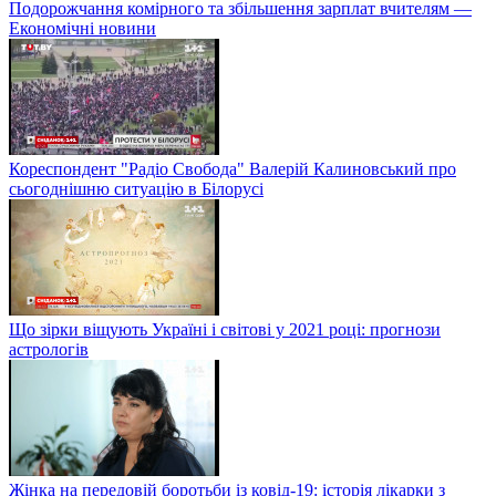
Подорожчання комірного та збільшення зарплат вчителям —
Економічні новини
Кореспондент "Радіо Свобода" Валерій Калиновський про
сьогоднішню ситуацію в Білорусі
Що зірки віщують Україні і світові у 2021 році: прогнози
астрологів
Жінка на передовій боротьби із ковід-19: історія лікарки з