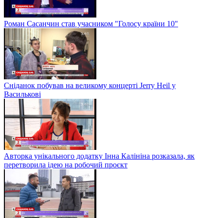
Роман Сасанчин став учасником "Голосу країни 10"
Сніданок побував на великому концерті Jerry Heil у
Василькові
Авторка унікального додатку Інна Калініна розказала, як
перетворила ідею на робочий проєкт