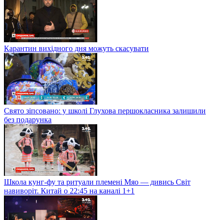
Карантин вихідного дня можуть скасувати
Свято зіпсовано: у школі Глухова першокласника залишили
без подарунка
Школа кунг-фу та ритуали племені Мяо — дивись Світ
навиворіт. Китай о 22:45 на каналі 1+1