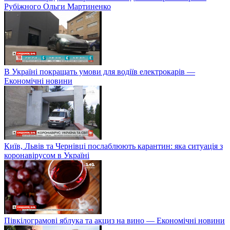
Рубіжного Ольги Мартиненко
В Україні покращать умови для водіїв електрокарів —
Економічні новини
Київ, Львів та Чернівці послаблюють карантин: яка ситуація з
коронавірусом в Україні
Півкілограмові яблука та акциз на вино — Економічні новини