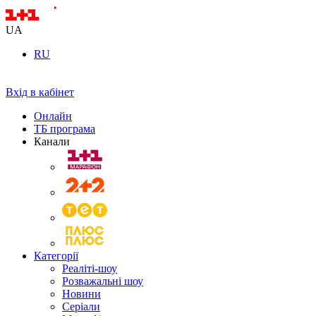
UA
RU
Вхід в кабінет
Онлайн
ТБ програма
Канали
Категорії
Реаліті-шоу
Розважальні шоу
Новини
Серіали