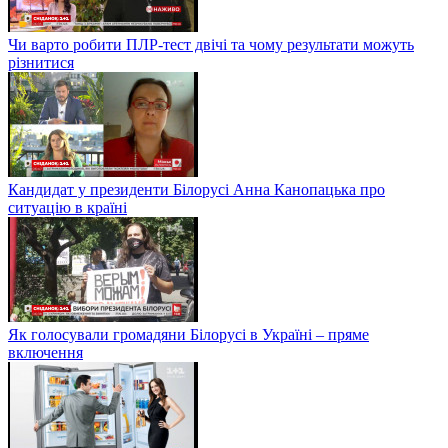
Чи варто робити ПЛР-тест двічі та чому результати можуть
різнитися
Кандидат у президенти Білорусі Анна Канопацька про
ситуацію в країні
Як голосували громадяни Білорусі в Україні – пряме
включення