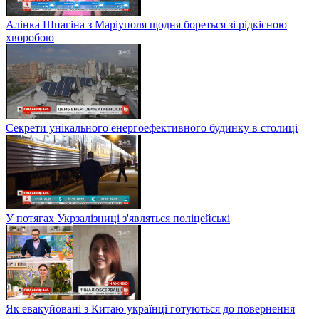
Алінка Шпагіна з Маріуполя щодня бореться зі рідкісною
хворобою
Секрети унікального енергоефективного будинку в столиці
У потягах Укрзалізниці з'являться поліцейські
Як евакуйовані з Китаю українці готуються до повернення