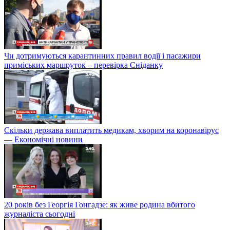
Чи дотримуються карантинних правил водії і пасажири
приміських маршруток – перевірка Сніданку
Скільки держава виплатить медикам, хворим на коронавірус
— Економічні новини
20 років без Георгія Гонгадзе: як живе родина вбитого
журналіста сьогодні