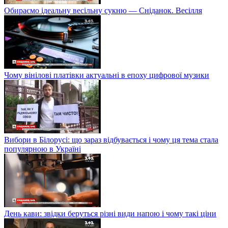
Обираємо ідеальну весільну сукню — Сніданок. Весілля
Чому вінілові платівки актуальні в епоху цифрової музики
Вибори в Білорусі: що зараз відбувається і чому ця тема стала
популярною в Україні
День кави: звідки беруться різні види напою і чому такі ціни