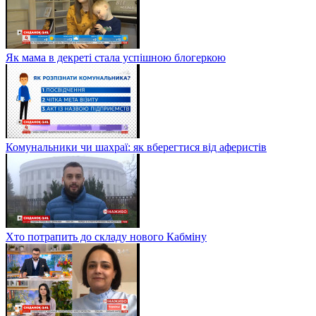
Як мама в декреті стала успішною блогеркою
Комунальники чи шахраї: як вберегтися від аферистів
Хто потрапить до складу нового Кабміну