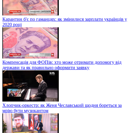
Карантин б'є по гаманцях: як змінилися зарплати українців у
2020 році
Компенсація для ФОПів: хто може отримати допомогу від
держави та як правильно оформити заявку
Хлопчик-оркестр: як Женя Чеславський щодня бореться за
мрію бути музикантом