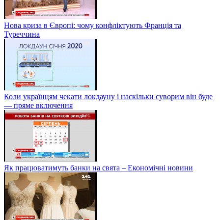
Нова криза в Європі: чому конфліктують Франція та
Туреччина
Коли українцям чекати локдауну і наскільки суворим він буде
— пряме включення
Як працюватимуть банки на свята – Економічні новини