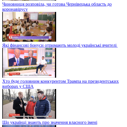
Чиновниця розповіла, чи готова Чернівецька область до
коронавірусу
Які фінансові бонуси отримають молоді українські вчителі
Хто буде головним конкурентом Трампа на президентських
виборах у США
Що українці знають про значення власного імені