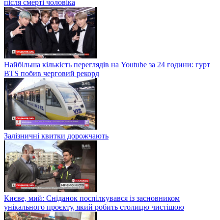
після смерті чоловіка
Найбільша кількість переглядів на Youtube за 24 години: гурт
BTS побив черговий рекорд
Залізничні квитки дорожчають
Києве, мий: Сніданок поспілкувався із засновником
унікального проєкту, який робить столицю чистішою