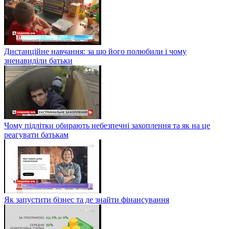
Дистанційне навчання: за що його полюбили і чому
зненавиділи батьки
Чому підлітки обирають небезпечні захоплення та як на це
реагувати батькам
Як запустити бізнес та де знайти фінансування