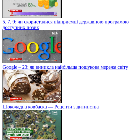
5, 7, 9: чи скористалися підприємці державною програмою
доступних позик
Google – 23: як виникла найбільша пошукова мережа світу
Шоколадна ковбаска — Рецепти з дитинства