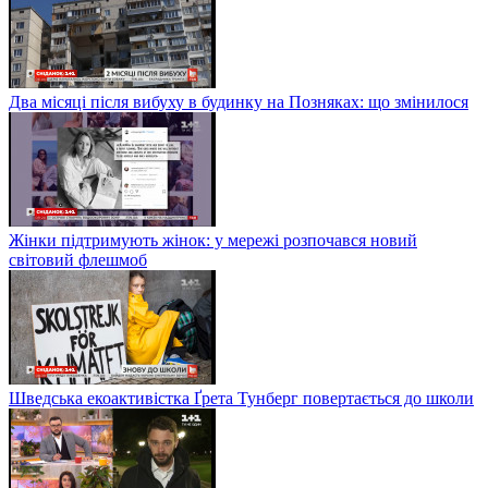
Два місяці після вибуху в будинку на Позняках: що змінилося
Жінки підтримують жінок: у мережі розпочався новий
світовий флешмоб
Шведська екоактивістка Ґрета Тунберг повертається до школи