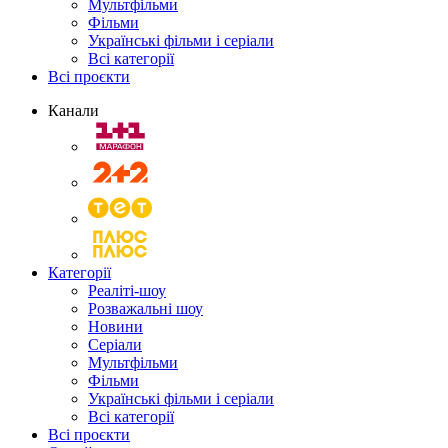
Мультфільми
Фільми
Українські фільми і серіали
Всі категорії
Всі проєкти
Канали
Категорії
Реаліті-шоу
Розважальні шоу
Новини
Серіали
Мультфільми
Фільми
Українські фільми і серіали
Всі категорії
Всі проєкти