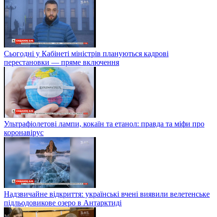
Сьогодні у Кабінеті міністрів плануються кадрові
перестановки — пряме включення
Ультрафіолетові лампи, кокаїн та етанол: правда та міфи про
коронавірус
Надзвичайне відкриття: українські вчені виявили велетенське
підльодовикове озеро в Антарктиді