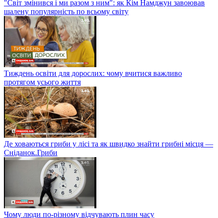
"Світ змінився і ми разом з ним": як Кім Намджун завоював
шалену популярність по всьому світу
Тиждень освіти для дорослих: чому вчитися важливо
протягом усього життя
Де ховаються гриби у лісі та як швидко знайти грибні місця —
Сніданок.Гриби
Чому люди по-різному відчувають плин часу