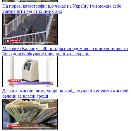
На порозі катастрофи: що чекає на Україну і чи можна себе
убезпечити від стихійних лих
Маколею Калкіну – 40: історія найвідомішого кінохлопчика та
його довгоочікуване повернення на екрани
Дефіцит кисню: чому хворі на ковід змушені купувати кисневі
балони за власні гроші