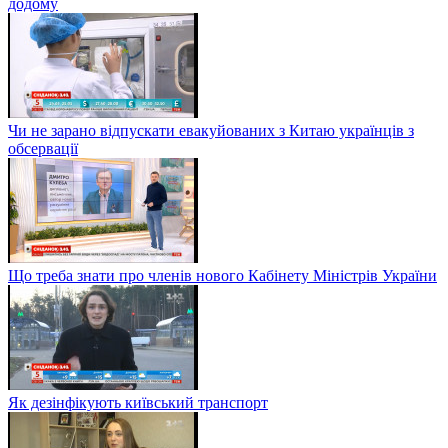
додому
Чи не зарано відпускати евакуйованих з Китаю українців з
обсервації
Що треба знати про членів нового Кабінету Міністрів України
Як дезінфікують київський транспорт