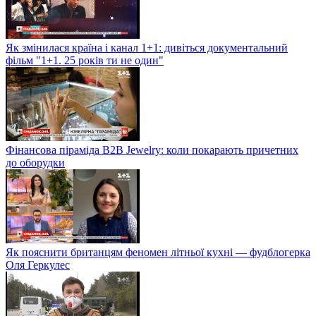
Як змінилася країна і канал 1+1: дивіться документальний
фільм "1+1. 25 років ти не один"
Фінансова піраміда B2B Jewelry: коли покарають причетних
до оборудки
Як пояснити британцям феномен літньої кухні — фудблогерка
Оля Геркулес