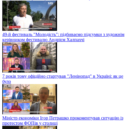
49-й фестиваль "Молодість": підбиваємо підсумки з художнім
керівником фестивалю Андрієм Халпахчі
7 років тому офіційно стартував "Ленінопад" в Україні: як це
було
Міністр економіки Ігор Петрашко прокоментував ситуацію із
протестом ФОПів у столиці