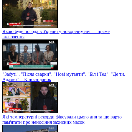
Якою буде погода в Україні у новорічну ніч — пряме
включення
"Забуті", "Після сварки", "Нові мутанти", "Біл і Тед", "Де ти,
Адаме?" – Кіносніданок
Які температурні рекорди фіксували цього дня та що варто
пам'ятати про неносіння захисних масок