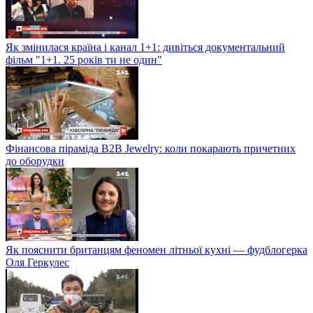
Як змінилася країна і канал 1+1: дивіться документальний
фільм "1+1. 25 років ти не один"
Фінансова піраміда B2B Jewelry: коли покарають причетних
до оборудки
Як пояснити британцям феномен літньої кухні — фудблогерка
Оля Геркулес