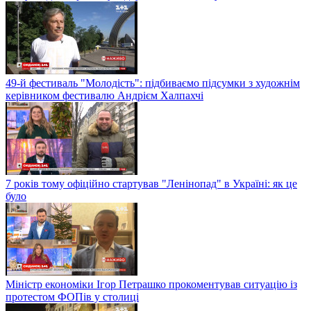
49-й фестиваль "Молодість": підбиваємо підсумки з художнім
керівником фестивалю Андрієм Халпахчі
7 років тому офіційно стартував "Ленінопад" в Україні: як це
було
Міністр економіки Ігор Петрашко прокоментував ситуацію із
протестом ФОПів у столиці