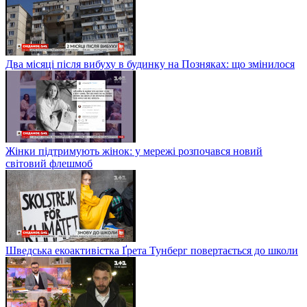
Два місяці після вибуху в будинку на Позняках: що змінилося
Жінки підтримують жінок: у мережі розпочався новий
світовий флешмоб
Шведська екоактивістка Ґрета Тунберг повертається до школи