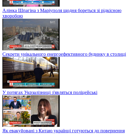
Алінка Шпагіна з Маріуполя щодня бореться зі рідкісною
хворобою
Секрети унікального енергоефективного будинку в столиці
У потягах Укрзалізниці з'являться поліцейські
Як евакуйовані з Китаю українці готуються до повернення