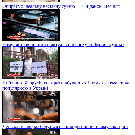
Обираємо ідеальну весільну сукню — Сніданок. Весілля
Чому вінілові платівки актуальні в епоху цифрової музики
Вибори в Білорусі: що зараз відбувається і чому ця тема стала
популярною в Україні
День кави: звідки беруться різні види напою і чому такі ціни