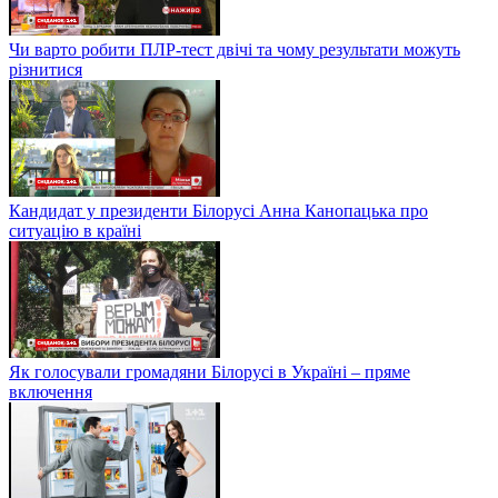
Чи варто робити ПЛР-тест двічі та чому результати можуть
різнитися
Кандидат у президенти Білорусі Анна Канопацька про
ситуацію в країні
Як голосували громадяни Білорусі в Україні – пряме
включення