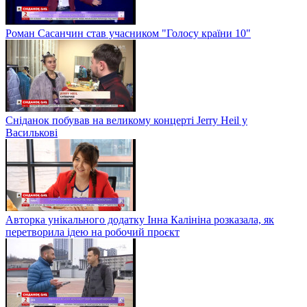
Роман Сасанчин став учасником "Голосу країни 10"
Сніданок побував на великому концерті Jerry Heil у
Василькові
Авторка унікального додатку Інна Калініна розказала, як
перетворила ідею на робочий проєкт