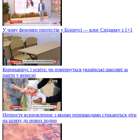
У чому феномен протестів у Білорусі — влог Сніданку з 1+1
Коронавірус і освіта: чи повернуться українські школярі за
парти у вересні
Непросте всиновлення: з якими перешкодами стикаються діти
на шляху до нових родин