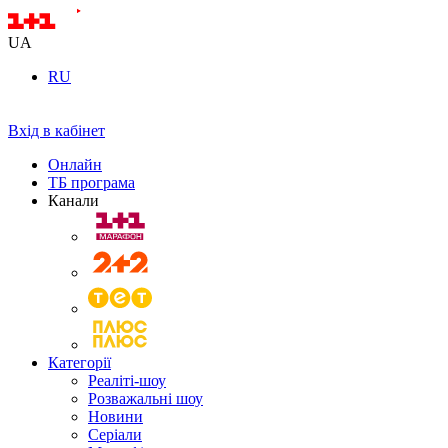
UA
RU
Вхід в кабінет
Онлайн
ТБ програма
Канали
Категорії
Реаліті-шоу
Розважальні шоу
Новини
Серіали