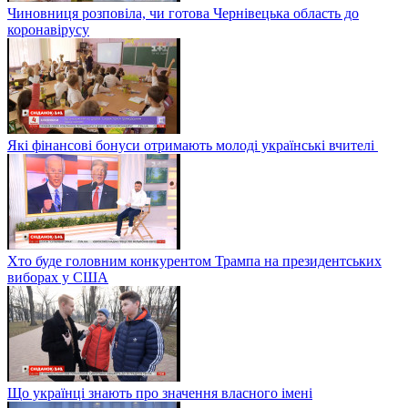
Чиновниця розповіла, чи готова Чернівецька область до
коронавірусу
Які фінансові бонуси отримають молоді українські вчителі
Хто буде головним конкурентом Трампа на президентських
виборах у США
Що українці знають про значення власного імені