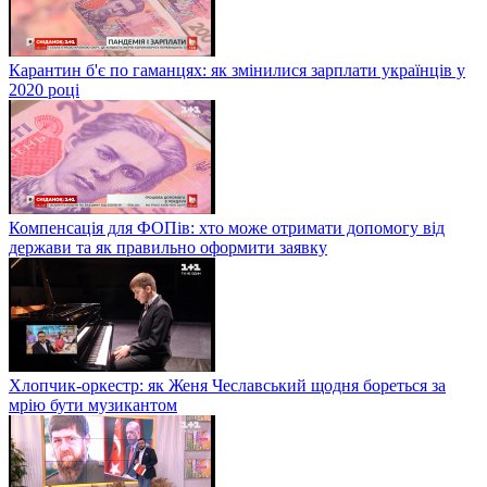
Карантин б'є по гаманцях: як змінилися зарплати українців у
2020 році
Компенсація для ФОПів: хто може отримати допомогу від
держави та як правильно оформити заявку
Хлопчик-оркестр: як Женя Чеславський щодня бореться за
мрію бути музикантом