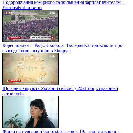
Подорожчання комірного та збільшення зарплат вчителям —
Економічні новини
Кореспондент "Радіо Свобода" Валерій Калиновський про
сьогоднішню ситуацію в Білорусі
Що зірки віщують Україні і світові у 2021 році: прогнози
астрологів
Жінка на передовій боротьби із ковід-19: історія лікарки з