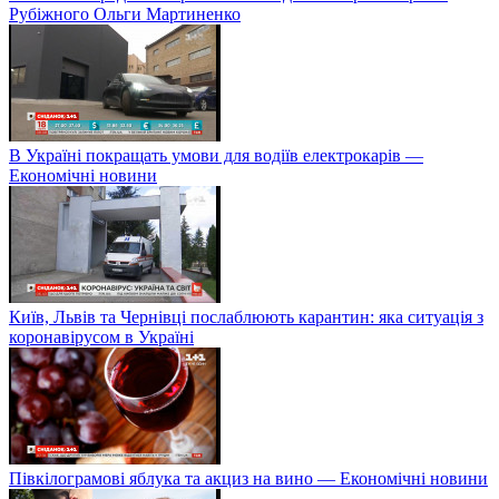
Рубіжного Ольги Мартиненко
В Україні покращать умови для водіїв електрокарів —
Економічні новини
Київ, Львів та Чернівці послаблюють карантин: яка ситуація з
коронавірусом в Україні
Півкілограмові яблука та акциз на вино — Економічні новини