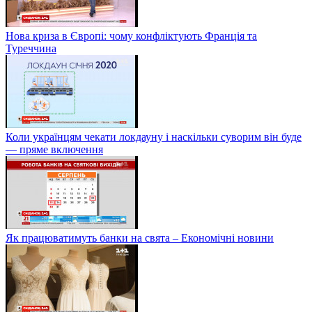
Нова криза в Європі: чому конфліктують Франція та
Туреччина
Коли українцям чекати локдауну і наскільки суворим він буде
— пряме включення
Як працюватимуть банки на свята – Економічні новини