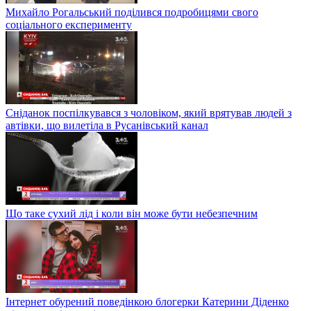
Михайло Рогальський поділився подробицями свого
соціального експерименту
Сніданок поспілкувався з чоловіком, який врятував людей з
автівки, що вилетіла в Русанівський канал
Що таке сухий лід і коли він може бути небезпечним
Інтернет обурений поведінкою блогерки Катерини Діденко