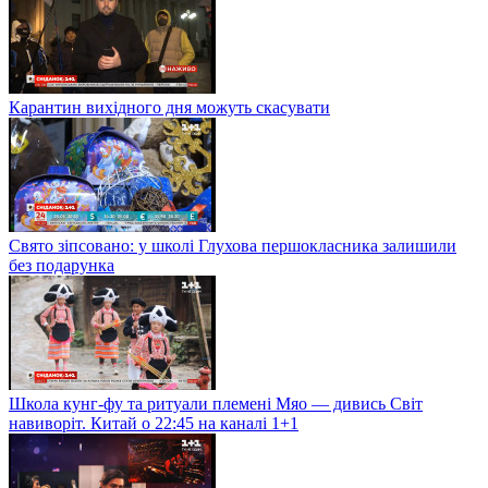
Карантин вихідного дня можуть скасувати
Свято зіпсовано: у школі Глухова першокласника залишили
без подарунка
Школа кунг-фу та ритуали племені Мяо — дивись Світ
навиворіт. Китай о 22:45 на каналі 1+1