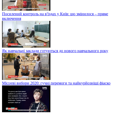
Посилений контроль на в'їздах у Київ: що змінилося – пряме
включення
Як навчальні заклади готуються до нового навчального року
Місцеві вибори 2020: гучні перемоги та найкурйозніші фіаско