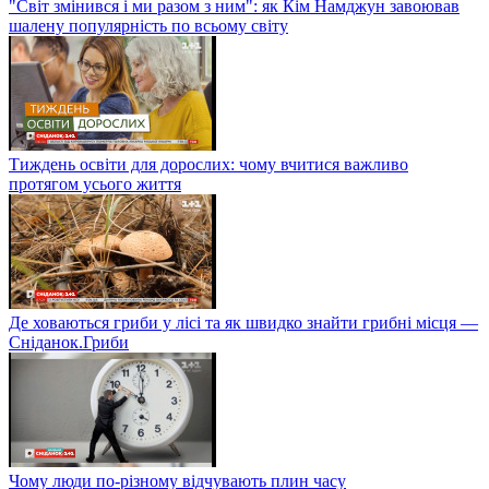
"Світ змінився і ми разом з ним": як Кім Намджун завоював
шалену популярність по всьому світу
Тиждень освіти для дорослих: чому вчитися важливо
протягом усього життя
Де ховаються гриби у лісі та як швидко знайти грибні місця —
Сніданок.Гриби
Чому люди по-різному відчувають плин часу