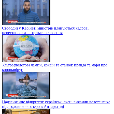
Сьогодні у Кабінеті міністрів плануються кадрові
перестановки — пряме включення
Ультрафіолетові лампи, кокаїн та етанол: правда та міфи про
коронавірус
Надзвичайне відкриття: українські вчені виявили велетенське
підльодовикове озеро в Антарктиді