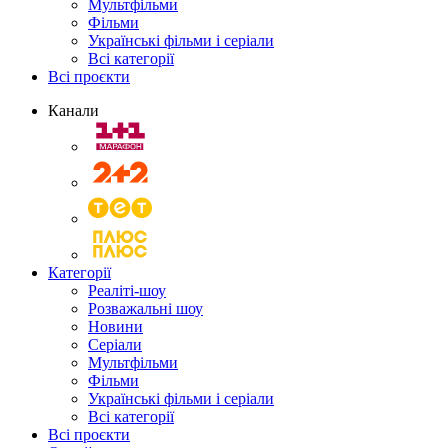
Мультфільми
Фільми
Українські фільми і серіали
Всі категорії
Всі проєкти
Канали
Категорії
Реаліті-шоу
Розважальні шоу
Новини
Серіали
Мультфільми
Фільми
Українські фільми і серіали
Всі категорії
Всі проєкти