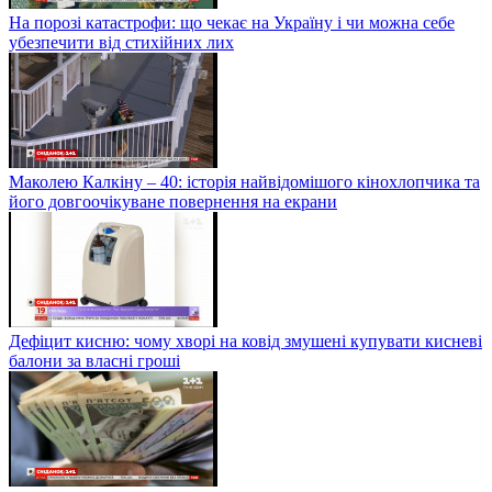
На порозі катастрофи: що чекає на Україну і чи можна себе
убезпечити від стихійних лих
Маколею Калкіну – 40: історія найвідомішого кінохлопчика та
його довгоочікуване повернення на екрани
Дефіцит кисню: чому хворі на ковід змушені купувати кисневі
балони за власні гроші