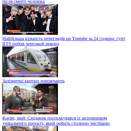
після смерті чоловіка
Найбільша кількість переглядів на Youtube за 24 години: гурт
BTS побив черговий рекорд
Залізничні квитки дорожчають
Києве, мий: Сніданок поспілкувався із засновником
унікального проєкту, який робить столицю чистішою