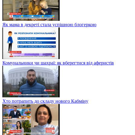
Як мама в декреті стала успішною блогеркою
Комунальники чи шахраї: як вберегтися від аферистів
Хто потрапить до складу нового Кабміну