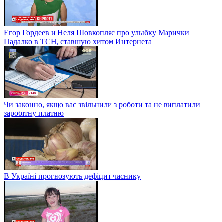
Егор Гордеев и Неля Шовкопляс про улыбку Марички
Падалко в ТСН, ставшую хитом Интернета
Чи законно, якщо вас звільнили з роботи та не виплатили
заробітну платню
В Україні прогнозують дефіцит часнику