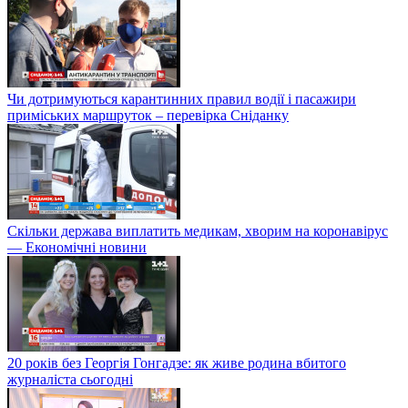
Чи дотримуються карантинних правил водії і пасажири
приміських маршруток – перевірка Сніданку
Скільки держава виплатить медикам, хворим на коронавірус
— Економічні новини
20 років без Георгія Гонгадзе: як живе родина вбитого
журналіста сьогодні