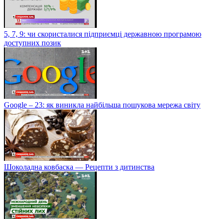
5, 7, 9: чи скористалися підприємці державною програмою
доступних позик
Google – 23: як виникла найбільша пошукова мережа світу
Шоколадна ковбаска — Рецепти з дитинства