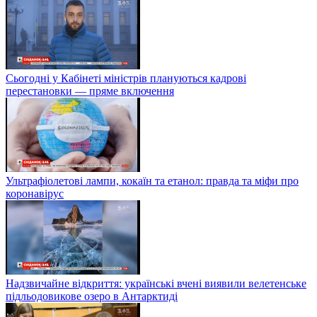
Сьогодні у Кабінеті міністрів плануються кадрові
перестановки — пряме включення
Ультрафіолетові лампи, кокаїн та етанол: правда та міфи про
коронавірус
Надзвичайне відкриття: українські вчені виявили велетенське
підльодовикове озеро в Антарктиді