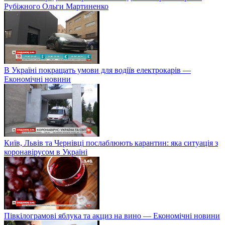
Рубіжного Ольги Мартиненко
В Україні покращать умови для водіїв електрокарів —
Економічні новини
Київ, Львів та Чернівці послаблюють карантин: яка ситуація з
коронавірусом в Україні
Півкілограмові яблука та акциз на вино — Економічні новини