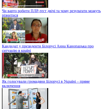
Чи варто робити ПЛР-тест двічі та чому результати можуть
різнитися
Кандидат у президенти Білорусі Анна Канопацька про
ситуацію в країні
Як голосували громадяни Білорусі в Україні – пряме
включення