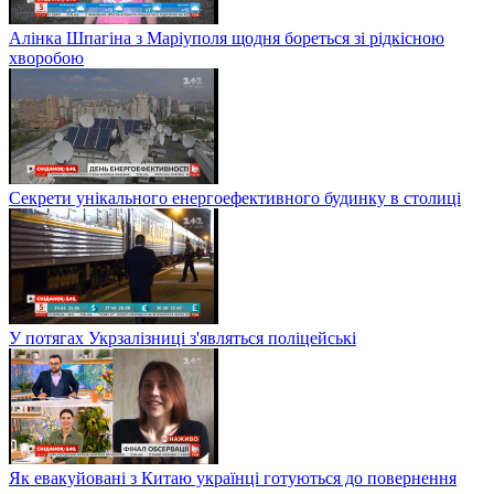
Алінка Шпагіна з Маріуполя щодня бореться зі рідкісною
хворобою
Секрети унікального енергоефективного будинку в столиці
У потягах Укрзалізниці з'являться поліцейські
Як евакуйовані з Китаю українці готуються до повернення