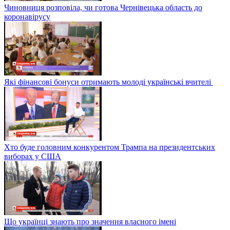
Чиновниця розповіла, чи готова Чернівецька область до
коронавірусу
Які фінансові бонуси отримають молоді українські вчителі
Хто буде головним конкурентом Трампа на президентських
виборах у США
Що українці знають про значення власного імені