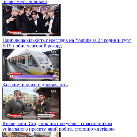
після смерті чоловіка
Найбільша кількість переглядів на Youtube за 24 години: гурт
BTS побив черговий рекорд
Залізничні квитки дорожчають
Києве, мий: Сніданок поспілкувався із засновником
унікального проєкту, який робить столицю чистішою