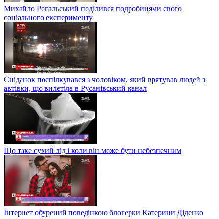
Михайло Рогальський поділився подробицями свого
соціального експерименту
Сніданок поспілкувався з чоловіком, який врятував людей з
автівки, що вилетіла в Русанівський канал
Що таке сухий лід і коли він може бути небезпечним
Інтернет обурений поведінкою блогерки Катерини Діденко