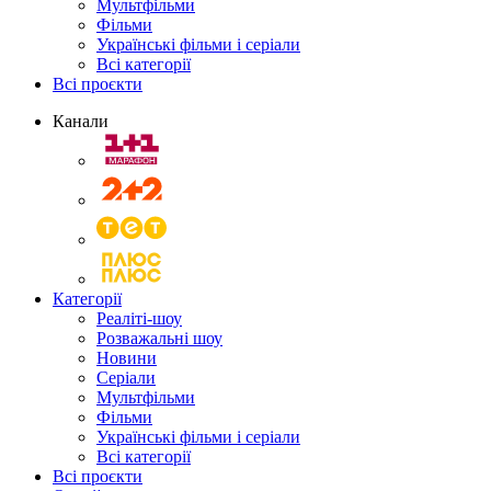
Мультфільми
Фільми
Українські фільми і серіали
Всі категорії
Всі проєкти
Канали
Категорії
Реаліті-шоу
Розважальні шоу
Новини
Серіали
Мультфільми
Фільми
Українські фільми і серіали
Всі категорії
Всі проєкти