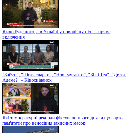
Якою буде погода в Україні у новорічну ніч — пряме
включення
"Забуті", "Після сварки", "Нові мутанти", "Біл і Тед", "Де ти,
Адаме?" – Кіносніданок
Які температурні рекорди фіксували цього дня та що варто
пам'ятати про неносіння захисних масок