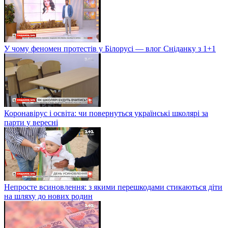
У чому феномен протестів у Білорусі — влог Сніданку з 1+1
Коронавірус і освіта: чи повернуться українські школярі за
парти у вересні
Непросте всиновлення: з якими перешкодами стикаються діти
на шляху до нових родин