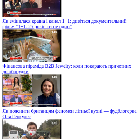
Як змінилася країна і канал 1+1: дивіться документальний
фільм "1+1. 25 років ти не один"
Фінансова піраміда B2B Jewelry: коли покарають причетних
до оборудки
Як пояснити британцям феномен літньої кухні — фудблогерка
Оля Геркулес