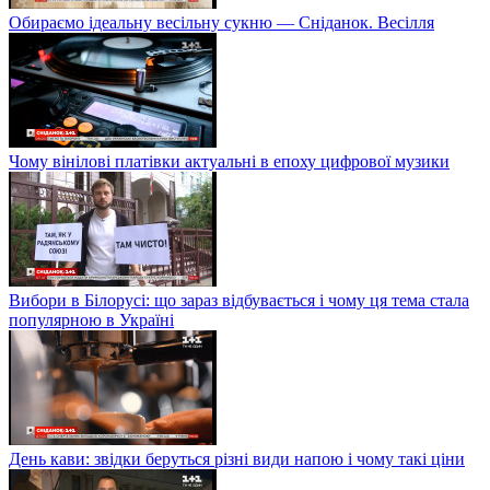
Обираємо ідеальну весільну сукню — Сніданок. Весілля
Чому вінілові платівки актуальні в епоху цифрової музики
Вибори в Білорусі: що зараз відбувається і чому ця тема стала
популярною в Україні
День кави: звідки беруться різні види напою і чому такі ціни