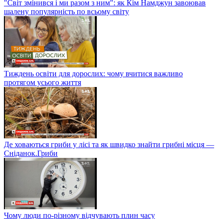
"Світ змінився і ми разом з ним": як Кім Намджун завоював
шалену популярність по всьому світу
Тиждень освіти для дорослих: чому вчитися важливо
протягом усього життя
Де ховаються гриби у лісі та як швидко знайти грибні місця —
Сніданок.Гриби
Чому люди по-різному відчувають плин часу