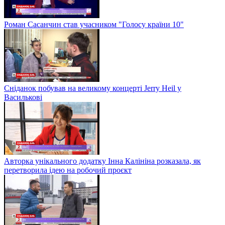
Роман Сасанчин став учасником "Голосу країни 10"
Сніданок побував на великому концерті Jerry Heil у
Василькові
Авторка унікального додатку Інна Калініна розказала, як
перетворила ідею на робочий проєкт