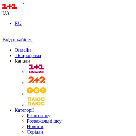
UA
RU
Вхід в кабінет
Онлайн
ТБ програма
Канали
Категорії
Реаліті-шоу
Розважальні шоу
Новини
Серіали