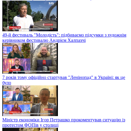
49-й фестиваль "Молодість": підбиваємо підсумки з художнім
керівником фестивалю Андрієм Халпахчі
7 років тому офіційно стартував "Ленінопад" в Україні: як це
було
Міністр економіки Ігор Петрашко прокоментував ситуацію із
протестом ФОПів у столиці