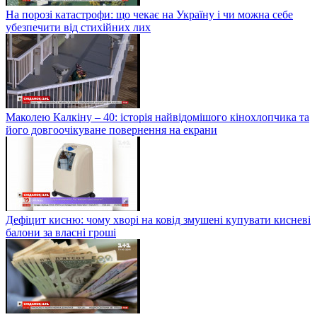
На порозі катастрофи: що чекає на Україну і чи можна себе
убезпечити від стихійних лих
Маколею Калкіну – 40: історія найвідомішого кінохлопчика та
його довгоочікуване повернення на екрани
Дефіцит кисню: чому хворі на ковід змушені купувати кисневі
балони за власні гроші