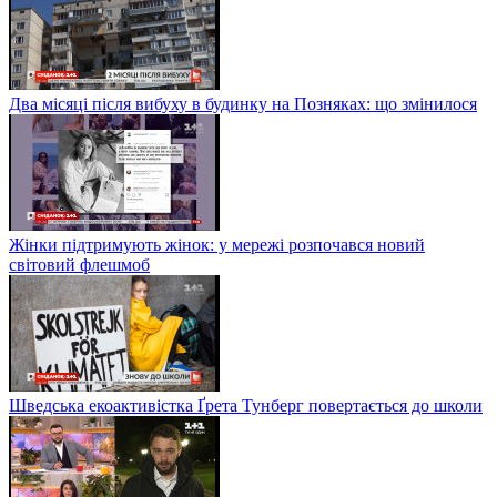
Два місяці після вибуху в будинку на Позняках: що змінилося
Жінки підтримують жінок: у мережі розпочався новий
світовий флешмоб
Шведська екоактивістка Ґрета Тунберг повертається до школи