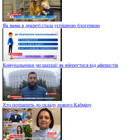
Як мама в декреті стала успішною блогеркою
Комунальники чи шахраї: як вберегтися від аферистів
Хто потрапить до складу нового Кабміну