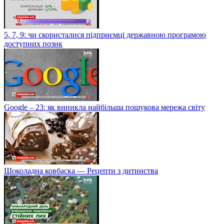
5, 7, 9: чи скористалися підприємці державною програмою
доступних позик
Google – 23: як виникла найбільша пошукова мережа світу
Шоколадна ковбаска — Рецепти з дитинства