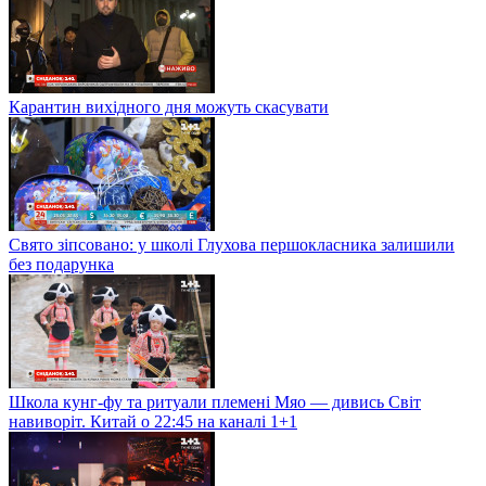
Карантин вихідного дня можуть скасувати
Свято зіпсовано: у школі Глухова першокласника залишили
без подарунка
Школа кунг-фу та ритуали племені Мяо — дивись Світ
навиворіт. Китай о 22:45 на каналі 1+1