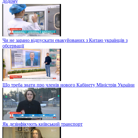
додому
Чи не зарано відпускати евакуйованих з Китаю українців з
обсервації
Що треба знати про членів нового Кабінету Міністрів України
Як дезінфікують київський транспорт