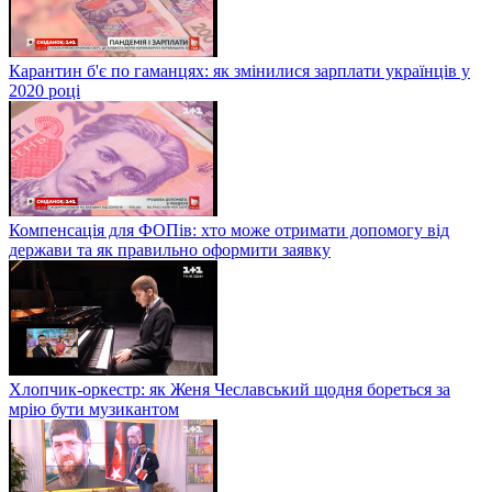
Карантин б'є по гаманцях: як змінилися зарплати українців у
2020 році
Компенсація для ФОПів: хто може отримати допомогу від
держави та як правильно оформити заявку
Хлопчик-оркестр: як Женя Чеславський щодня бореться за
мрію бути музикантом