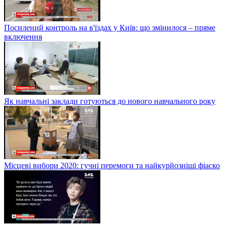
Посилений контроль на в'їздах у Київ: що змінилося – пряме
включення
Як навчальні заклади готуються до нового навчального року
Місцеві вибори 2020: гучні перемоги та найкурйозніші фіаско