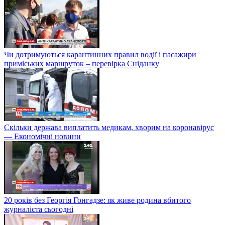
Чи дотримуються карантинних правил водії і пасажири
приміських маршруток – перевірка Сніданку
Скільки держава виплатить медикам, хворим на коронавірус
— Економічні новини
20 років без Георгія Гонгадзе: як живе родина вбитого
журналіста сьогодні