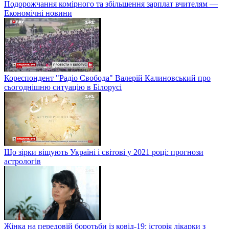
Подорожчання комірного та збільшення зарплат вчителям —
Економічні новини
Кореспондент "Радіо Свобода" Валерій Калиновський про
сьогоднішню ситуацію в Білорусі
Що зірки віщують Україні і світові у 2021 році: прогнози
астрологів
Жінка на передовій боротьби із ковід-19: історія лікарки з