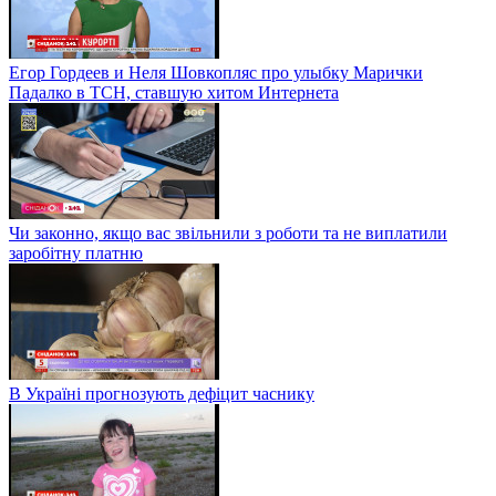
Егор Гордеев и Неля Шовкопляс про улыбку Марички
Падалко в ТСН, ставшую хитом Интернета
Чи законно, якщо вас звільнили з роботи та не виплатили
заробітну платню
В Україні прогнозують дефіцит часнику