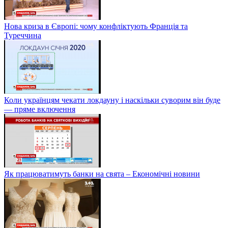
Нова криза в Європі: чому конфліктують Франція та
Туреччина
Коли українцям чекати локдауну і наскільки суворим він буде
— пряме включення
Як працюватимуть банки на свята – Економічні новини