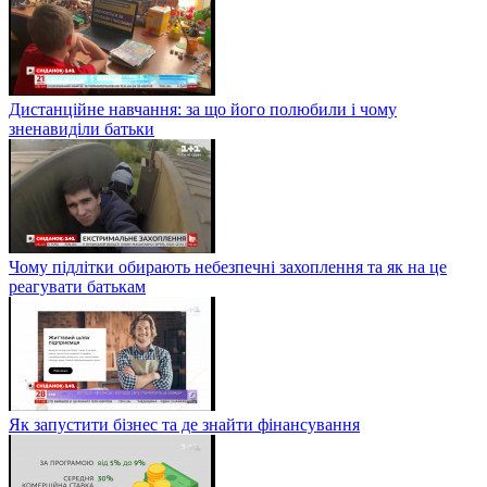
Дистанційне навчання: за що його полюбили і чому
зненавиділи батьки
Чому підлітки обирають небезпечні захоплення та як на це
реагувати батькам
Як запустити бізнес та де знайти фінансування