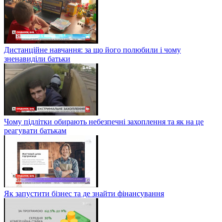
Дистанційне навчання: за що його полюбили і чому
зненавиділи батьки
Чому підлітки обирають небезпечні захоплення та як на це
реагувати батькам
Як запустити бізнес та де знайти фінансування