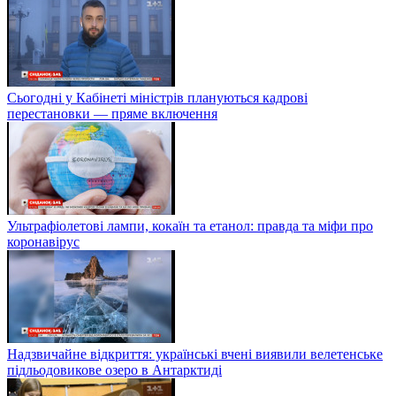
Сьогодні у Кабінеті міністрів плануються кадрові
перестановки — пряме включення
Ультрафіолетові лампи, кокаїн та етанол: правда та міфи про
коронавірус
Надзвичайне відкриття: українські вчені виявили велетенське
підльодовикове озеро в Антарктиді