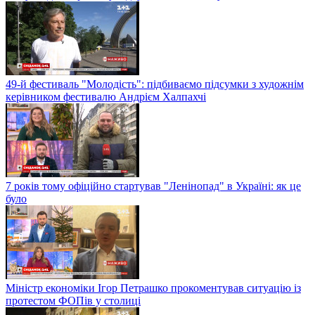
49-й фестиваль "Молодість": підбиваємо підсумки з художнім
керівником фестивалю Андрієм Халпахчі
7 років тому офіційно стартував "Ленінопад" в Україні: як це
було
Міністр економіки Ігор Петрашко прокоментував ситуацію із
протестом ФОПів у столиці