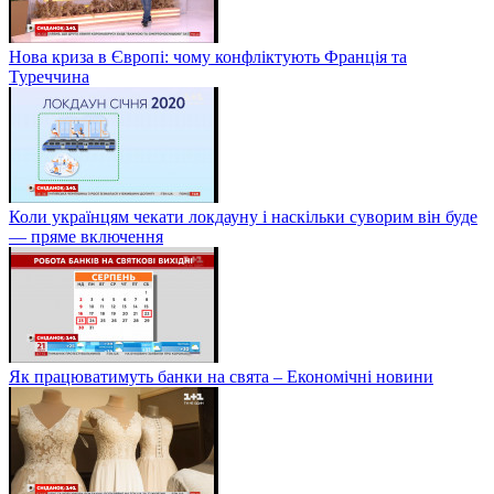
Нова криза в Європі: чому конфліктують Франція та
Туреччина
Коли українцям чекати локдауну і наскільки суворим він буде
— пряме включення
Як працюватимуть банки на свята – Економічні новини