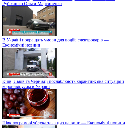
Рубіжного Ольги Мартиненко
В Україні покращать умови для водіїв електрокарів —
Економічні новини
Київ, Львів та Чернівці послаблюють карантин: яка ситуація з
коронавірусом в Україні
Півкілограмові яблука та акциз на вино — Економічні новини