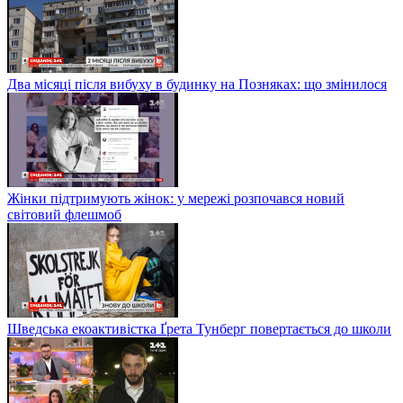
Два місяці після вибуху в будинку на Позняках: що змінилося
Жінки підтримують жінок: у мережі розпочався новий
світовий флешмоб
Шведська екоактивістка Ґрета Тунберг повертається до школи