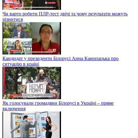
Чи варто робити ПЛР-тест двічі та чому результати можуть
різнитися
Кандидат у президенти Білорусі Анна Канопацька про
ситуацію в країні
Як голосували громадяни Білорусі в Україні – пряме
включення