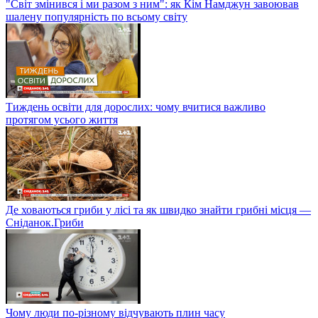
"Світ змінився і ми разом з ним": як Кім Намджун завоював
шалену популярність по всьому світу
Тиждень освіти для дорослих: чому вчитися важливо
протягом усього життя
Де ховаються гриби у лісі та як швидко знайти грибні місця —
Сніданок.Гриби
Чому люди по-різному відчувають плин часу