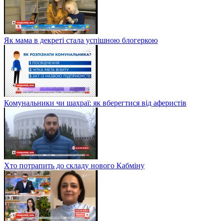
Як мама в декреті стала успішною блогеркою
Комунальники чи шахраї: як вберегтися від аферистів
Хто потрапить до складу нового Кабміну