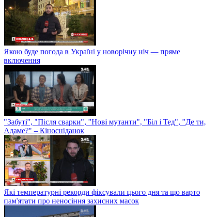
Якою буде погода в Україні у новорічну ніч — пряме
включення
"Забуті", "Після сварки", "Нові мутанти", "Біл і Тед", "Де ти,
Адаме?" – Кіносніданок
Які температурні рекорди фіксували цього дня та що варто
пам'ятати про неносіння захисних масок