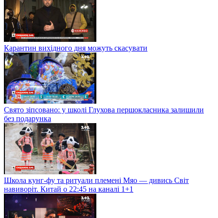
Карантин вихідного дня можуть скасувати
Свято зіпсовано: у школі Глухова першокласника залишили
без подарунка
Школа кунг-фу та ритуали племені Мяо — дивись Світ
навиворіт. Китай о 22:45 на каналі 1+1