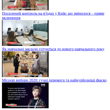
Посилений контроль на в'їздах у Київ: що змінилося – пряме
включення
Як навчальні заклади готуються до нового навчального року
Місцеві вибори 2020: гучні перемоги та найкурйозніші фіаско