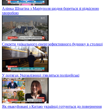
Алінка Шпагіна з Маріуполя щодня бореться зі рідкісною
хворобою
Секрети унікального енергоефективного будинку в столиці
У потягах Укрзалізниці з'являться поліцейські
Як евакуйовані з Китаю українці готуються до повернення