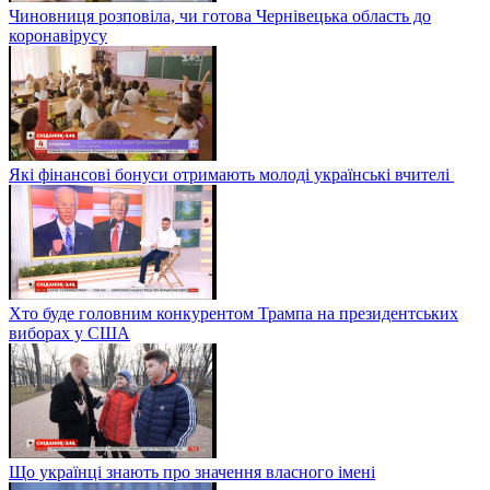
Чиновниця розповіла, чи готова Чернівецька область до
коронавірусу
Які фінансові бонуси отримають молоді українські вчителі
Хто буде головним конкурентом Трампа на президентських
виборах у США
Що українці знають про значення власного імені