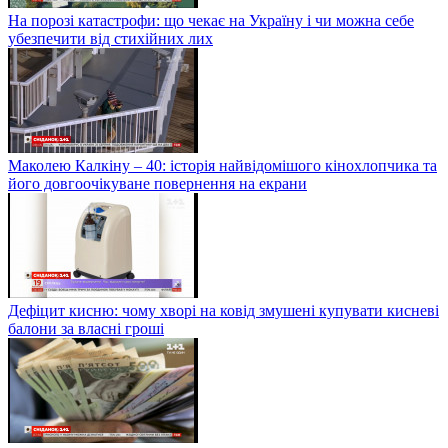
На порозі катастрофи: що чекає на Україну і чи можна себе
убезпечити від стихійних лих
Маколею Калкіну – 40: історія найвідомішого кінохлопчика та
його довгоочікуване повернення на екрани
Дефіцит кисню: чому хворі на ковід змушені купувати кисневі
балони за власні гроші