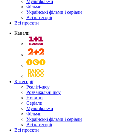
Мультфільми
Фільми
Українські фільми і серіали
Всі категорії
Всі проєкти
Канали
Категорії
Реаліті-шоу
Розважальні шоу
Новини
Серіали
Мультфільми
Фільми
Українські фільми і серіали
Всі категорії
Всі проєкти