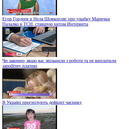
Егор Гордеев и Неля Шовкопляс про улыбку Марички
Падалко в ТСН, ставшую хитом Интернета
Чи законно, якщо вас звільнили з роботи та не виплатили
заробітну платню
В Україні прогнозують дефіцит часнику