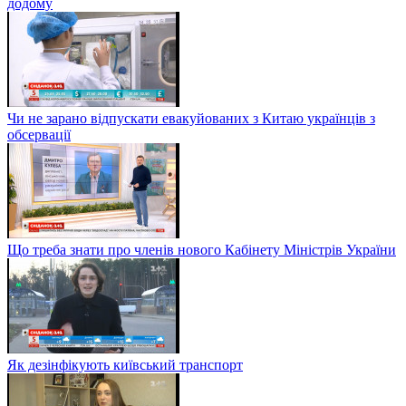
додому
Чи не зарано відпускати евакуйованих з Китаю українців з
обсервації
Що треба знати про членів нового Кабінету Міністрів України
Як дезінфікують київський транспорт