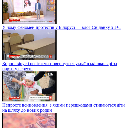
У чому феномен протестів у Білорусі — влог Сніданку з 1+1
Коронавірус і освіта: чи повернуться українські школярі за
парти у вересні
Непросте всиновлення: з якими перешкодами стикаються діти
на шляху до нових родин