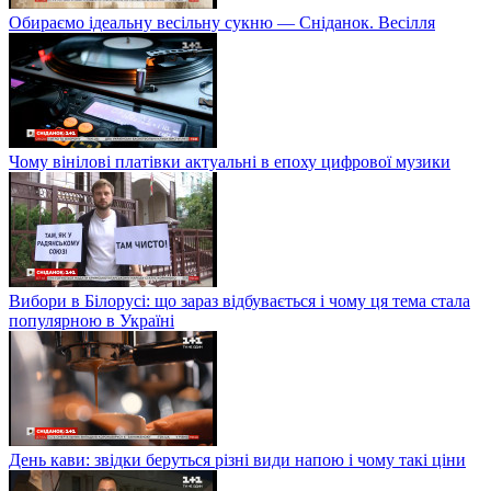
Обираємо ідеальну весільну сукню — Сніданок. Весілля
Чому вінілові платівки актуальні в епоху цифрової музики
Вибори в Білорусі: що зараз відбувається і чому ця тема стала
популярною в Україні
День кави: звідки беруться різні види напою і чому такі ціни