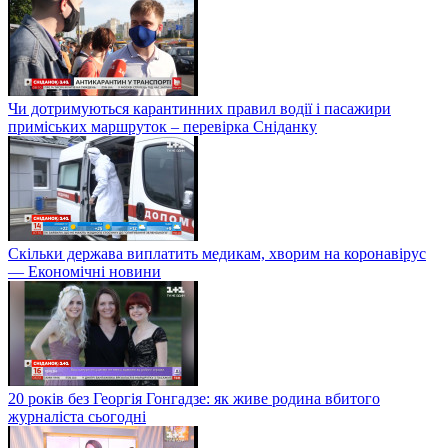
Чи дотримуються карантинних правил водії і пасажири
приміських маршруток – перевірка Сніданку
Скільки держава виплатить медикам, хворим на коронавірус
— Економічні новини
20 років без Георгія Гонгадзе: як живе родина вбитого
журналіста сьогодні