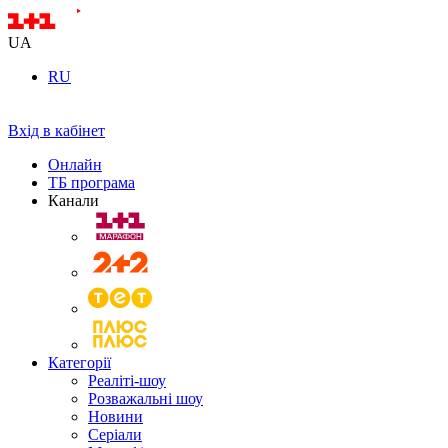
UA
RU
Вхід в кабінет
Онлайн
ТБ програма
Канали
Категорії
Реаліті-шоу
Розважальні шоу
Новини
Серіали