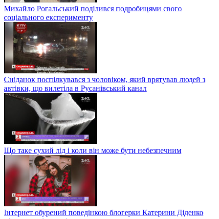
Михайло Рогальський поділився подробицями свого
соціального експерименту
Сніданок поспілкувався з чоловіком, який врятував людей з
автівки, що вилетіла в Русанівський канал
Що таке сухий лід і коли він може бути небезпечним
Інтернет обурений поведінкою блогерки Катерини Діденко