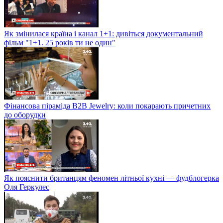
Як змінилася країна і канал 1+1: дивіться документальний
фільм "1+1. 25 років ти не один"
Фінансова піраміда B2B Jewelry: коли покарають причетних
до оборудки
Як пояснити британцям феномен літньої кухні — фудблогерка
Оля Геркулес