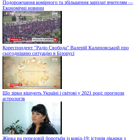
Подорожчання комірного та збільшення зарплат вчителям —
Економічні новини
Кореспондент "Радіо Свобода" Валерій Калиновський про
сьогоднішню ситуацію в Білорусі
Що зірки віщують Україні і світові у 2021 році: прогнози
астрологів
Жінка на передовій боротьби із ковід-19: історія лікарки з