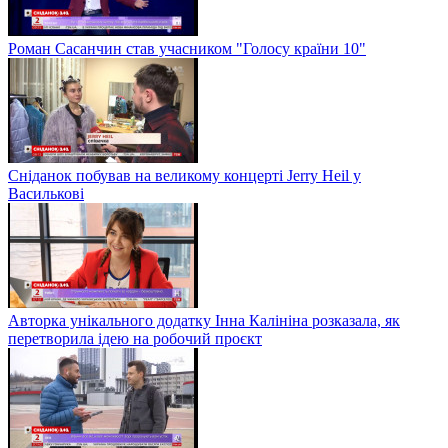
Роман Сасанчин став учасником "Голосу країни 10"
Сніданок побував на великому концерті Jerry Heil у
Василькові
Авторка унікального додатку Інна Калініна розказала, як
перетворила ідею на робочий проєкт