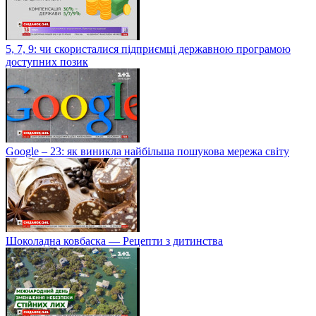
5, 7, 9: чи скористалися підприємці державною програмою
доступних позик
Google – 23: як виникла найбільша пошукова мережа світу
Шоколадна ковбаска — Рецепти з дитинства