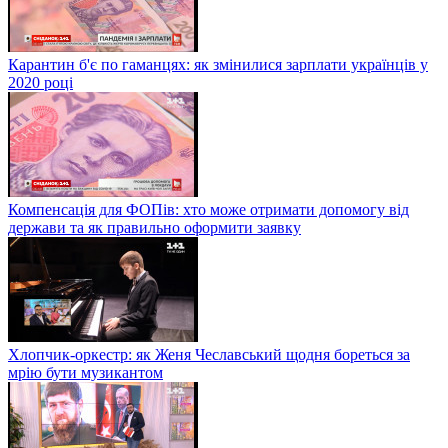
Карантин б'є по гаманцях: як змінилися зарплати українців у
2020 році
Компенсація для ФОПів: хто може отримати допомогу від
держави та як правильно оформити заявку
Хлопчик-оркестр: як Женя Чеславський щодня бореться за
мрію бути музикантом