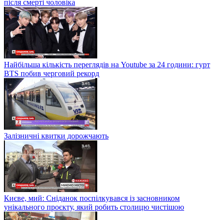
після смерті чоловіка
Найбільша кількість переглядів на Youtube за 24 години: гурт
BTS побив черговий рекорд
Залізничні квитки дорожчають
Києве, мий: Сніданок поспілкувався із засновником
унікального проєкту, який робить столицю чистішою