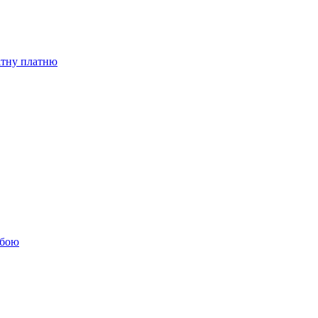
бітну платню
обою