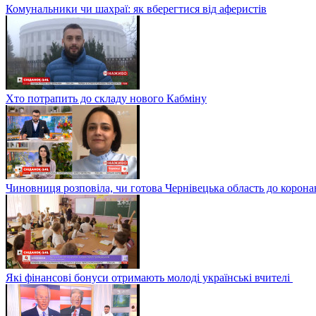
Комунальники чи шахраї: як вберегтися від аферистів
Хто потрапить до складу нового Кабміну
Чиновниця розповіла, чи готова Чернівецька область до корона
Які фінансові бонуси отримають молоді українські вчителі