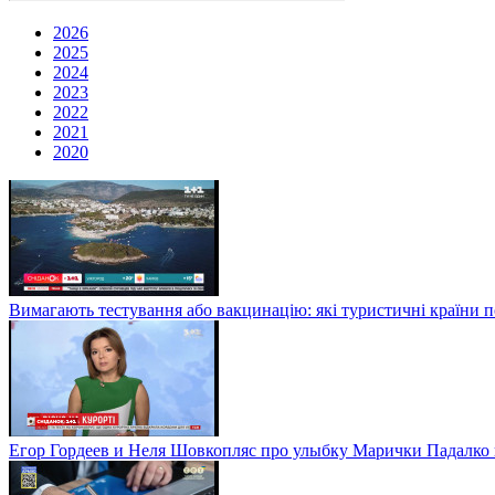
2026
2025
2024
2023
2022
2021
2020
Вимагають тестування або вакцинацію: які туристичні країни 
Егор Гордеев и Неля Шовкопляс про улыбку Марички Падалко