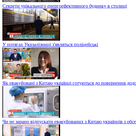
Секрети унікального енергоефективного будинку в столиці
У потягах Укрзалізниці з'являться поліцейські
Як евакуйовані з Китаю українці готуються до повернення дод
Чи не зарано відпускати евакуйованих з Китаю українців з обсе