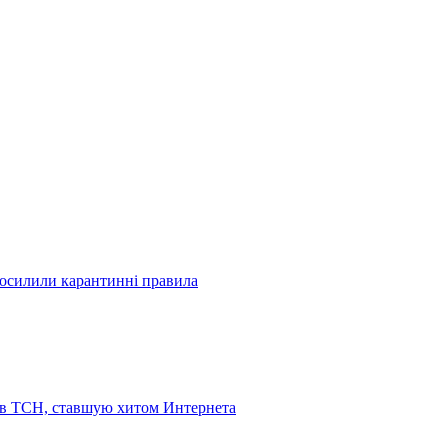
посилили карантинні правила
 в ТСН, ставшую хитом Интернета