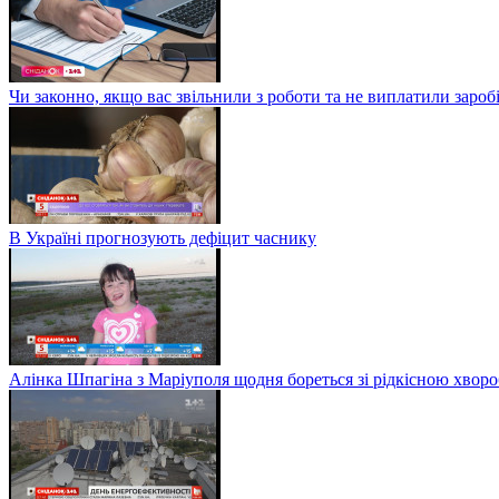
Чи законно, якщо вас звільнили з роботи та не виплатили заро
В Україні прогнозують дефіцит часнику
Алінка Шпагіна з Маріуполя щодня бореться зі рідкісною хвор