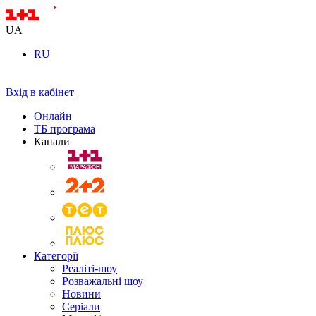
UA
RU
Вхід в кабінет
Онлайн
ТБ програма
Канали
Категорії
Реаліті-шоу
Розважальні шоу
Новини
Серіали