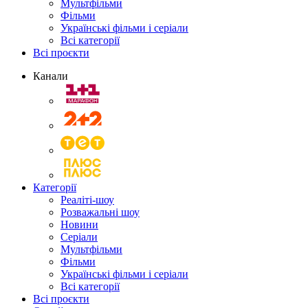
Мультфільми
Фільми
Українські фільми і серіали
Всі категорії
Всі проєкти
Канали
Категорії
Реаліті-шоу
Розважальні шоу
Новини
Серіали
Мультфільми
Фільми
Українські фільми і серіали
Всі категорії
Всі проєкти