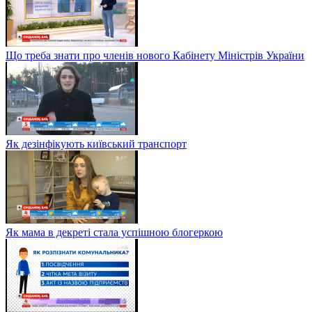
Що треба знати про членів нового Кабінету Міністрів України
Як дезінфікують київський транспорт
Як мама в декреті стала успішною блогеркою