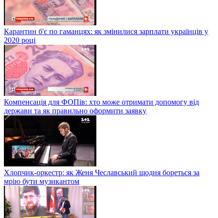
Карантин б'є по гаманцях: як змінилися зарплати українців у
2020 році
Компенсація для ФОПів: хто може отримати допомогу від
держави та як правильно оформити заявку
Хлопчик-оркестр: як Женя Чеславський щодня бореться за
мрію бути музикантом