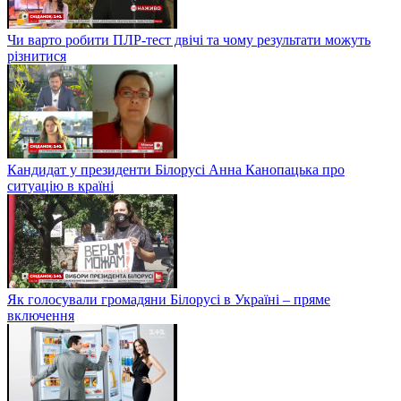
Чи варто робити ПЛР-тест двічі та чому результати можуть
різнитися
Кандидат у президенти Білорусі Анна Канопацька про
ситуацію в країні
Як голосували громадяни Білорусі в Україні – пряме
включення