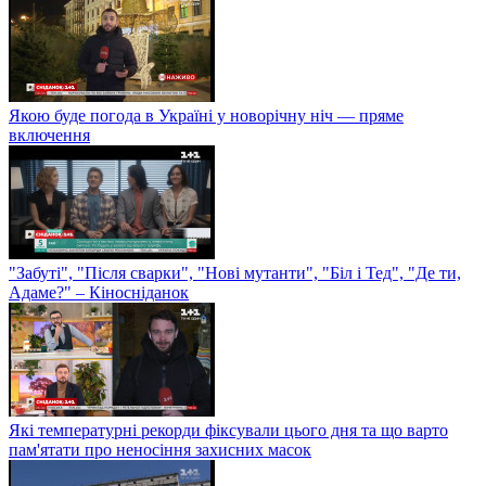
Якою буде погода в Україні у новорічну ніч — пряме
включення
"Забуті", "Після сварки", "Нові мутанти", "Біл і Тед", "Де ти,
Адаме?" – Кіносніданок
Які температурні рекорди фіксували цього дня та що варто
пам'ятати про неносіння захисних масок