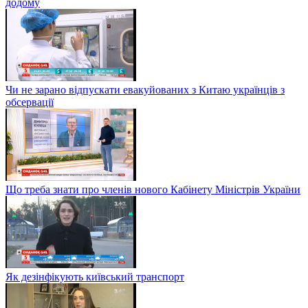
додому
Чи не зарано відпускати евакуйованих з Китаю українців з
обсервації
Що треба знати про членів нового Кабінету Міністрів України
Як дезінфікують київський транспорт