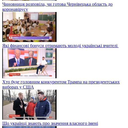
Чиновниця розповіла, чи готова Чернівецька область до
коронавірусу
Які фінансові бонуси отримають молоді українські вчителі
Хто буде головним конкурентом Трампа на президентських
виборах у США
Що українці знають про значення власного імені