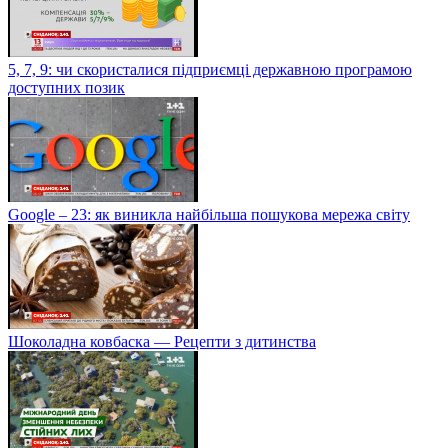
5, 7, 9: чи скористалися підприємці державною програмою
доступних позик
Google – 23: як виникла найбільша пошукова мережа світу
Шоколадна ковбаска — Рецепти з дитинства