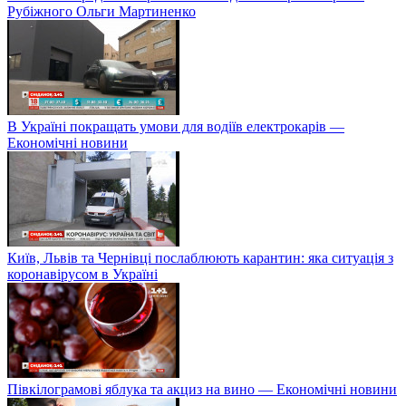
Рубіжного Ольги Мартиненко
В Україні покращать умови для водіїв електрокарів —
Економічні новини
Київ, Львів та Чернівці послаблюють карантин: яка ситуація з
коронавірусом в Україні
Півкілограмові яблука та акциз на вино — Економічні новини