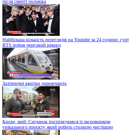
після смерті чоловіка
Найбільша кількість переглядів на Youtube за 24 години: гурт
BTS побив черговий рекорд
Залізничні квитки дорожчають
Києве, мий: Сніданок поспілкувався із засновником
унікального проєкту, який робить столицю чистішою