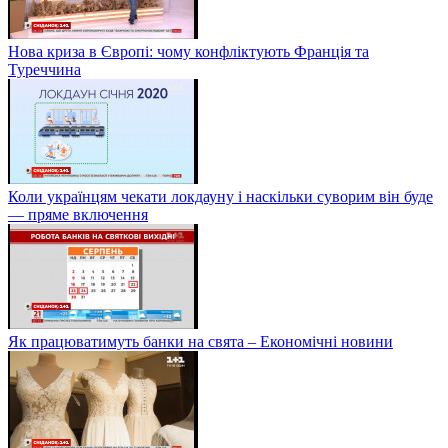
Нова криза в Європі: чому конфліктують Франція та
Туреччина
Коли українцям чекати локдауну і наскільки суворим він буде
— пряме включення
Як працюватимуть банки на свята – Економічні новини