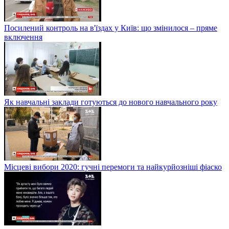
Посилений контроль на в'їздах у Київ: що змінилося – пряме
включення
Як навчальні заклади готуються до нового навчального року
Місцеві вибори 2020: гучні перемоги та найкурйозніші фіаско