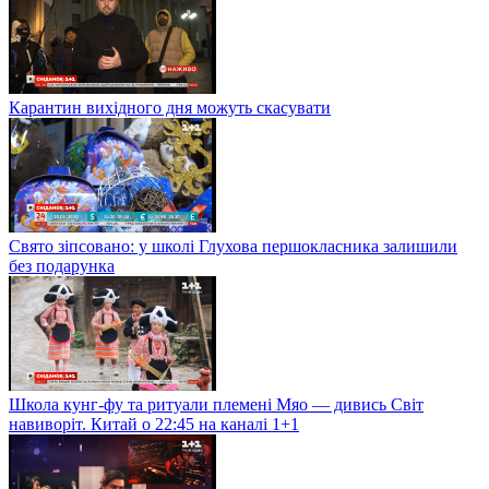
Карантин вихідного дня можуть скасувати
Свято зіпсовано: у школі Глухова першокласника залишили
без подарунка
Школа кунг-фу та ритуали племені Мяо — дивись Світ
навиворіт. Китай о 22:45 на каналі 1+1