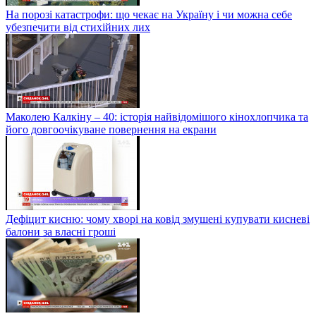
На порозі катастрофи: що чекає на Україну і чи можна себе
убезпечити від стихійних лих
Маколею Калкіну – 40: історія найвідомішого кінохлопчика та
його довгоочікуване повернення на екрани
Дефіцит кисню: чому хворі на ковід змушені купувати кисневі
балони за власні гроші