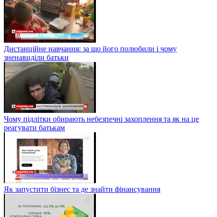
Дистанційне навчання: за що його полюбили і чому
зненавиділи батьки
Чому підлітки обирають небезпечні захоплення та як на це
реагувати батькам
Як запустити бізнес та де знайти фінансування