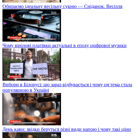
Обираємо ідеальну весільну сукню — Сніданок. Весілля
Чому вінілові платівки актуальні в епоху цифрової музики
Вибори в Білорусі: що зараз відбувається і чому ця тема стала
популярною в Україні
День кави: звідки беруться різні види напою і чому такі ціни