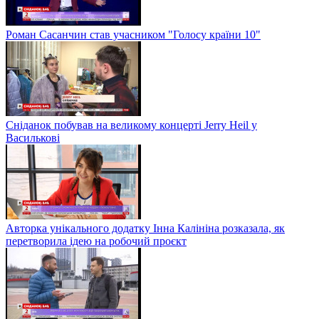
Роман Сасанчин став учасником "Голосу країни 10"
Сніданок побував на великому концерті Jerry Heil у
Василькові
Авторка унікального додатку Інна Калініна розказала, як
перетворила ідею на робочий проєкт