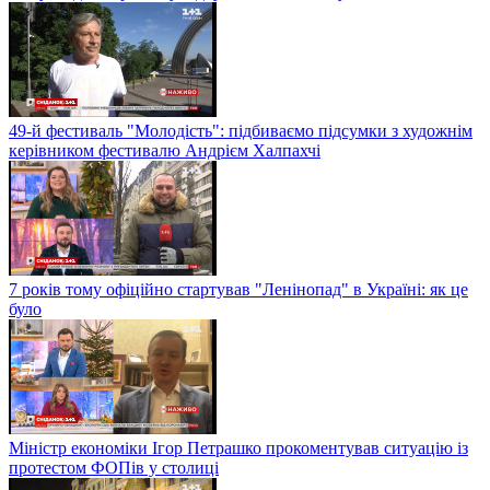
49-й фестиваль "Молодість": підбиваємо підсумки з художнім
керівником фестивалю Андрієм Халпахчі
7 років тому офіційно стартував "Ленінопад" в Україні: як це
було
Міністр економіки Ігор Петрашко прокоментував ситуацію із
протестом ФОПів у столиці