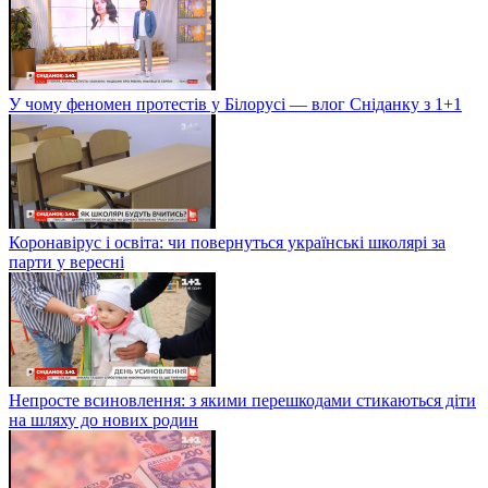
У чому феномен протестів у Білорусі — влог Сніданку з 1+1
Коронавірус і освіта: чи повернуться українські школярі за
парти у вересні
Непросте всиновлення: з якими перешкодами стикаються діти
на шляху до нових родин