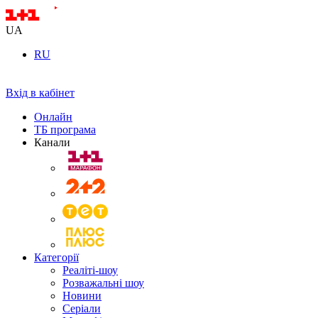
UA
RU
Вхід в кабінет
Онлайн
ТБ програма
Канали
Категорії
Реаліті-шоу
Розважальні шоу
Новини
Серіали