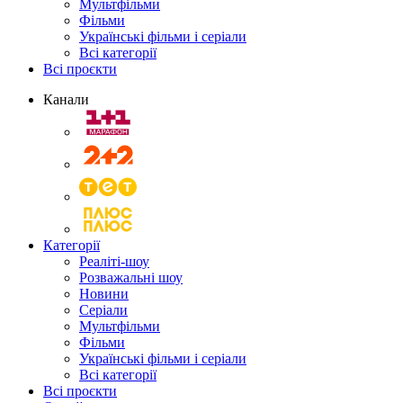
Мультфільми
Фільми
Українські фільми і серіали
Всі категорії
Всі проєкти
Канали
Категорії
Реаліті-шоу
Розважальні шоу
Новини
Серіали
Мультфільми
Фільми
Українські фільми і серіали
Всі категорії
Всі проєкти