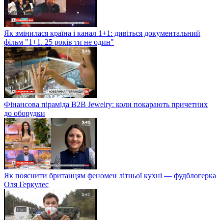
Як змінилася країна і канал 1+1: дивіться документальний
фільм "1+1. 25 років ти не один"
Фінансова піраміда B2B Jewelry: коли покарають причетних
до оборудки
Як пояснити британцям феномен літньої кухні — фудблогерка
Оля Геркулес