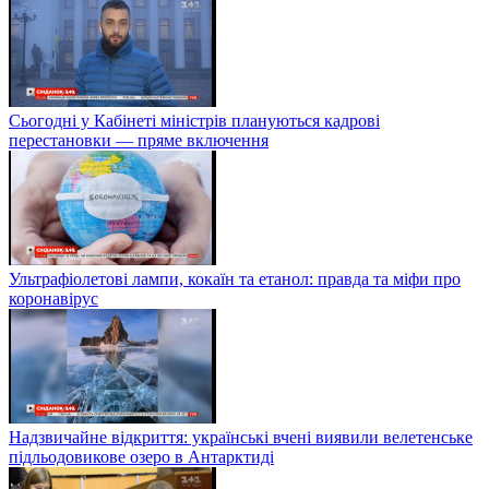
Сьогодні у Кабінеті міністрів плануються кадрові
перестановки — пряме включення
Ультрафіолетові лампи, кокаїн та етанол: правда та міфи про
коронавірус
Надзвичайне відкриття: українські вчені виявили велетенське
підльодовикове озеро в Антарктиді