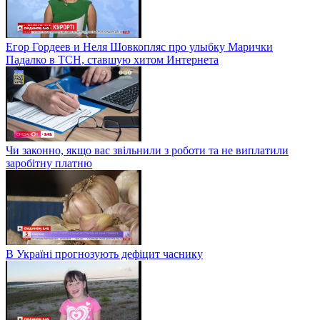
Егор Гордеев и Неля Шовкопляс про улыбку Марички
Падалко в ТСН, ставшую хитом Интернета
Чи законно, якщо вас звільнили з роботи та не виплатили
заробітну платню
В Україні прогнозують дефіцит часнику