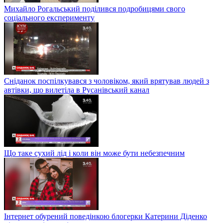
Михайло Рогальський поділився подробицями свого
соціального експерименту
Сніданок поспілкувався з чоловіком, який врятував людей з
автівки, що вилетіла в Русанівський канал
Що таке сухий лід і коли він може бути небезпечним
Інтернет обурений поведінкою блогерки Катерини Діденко