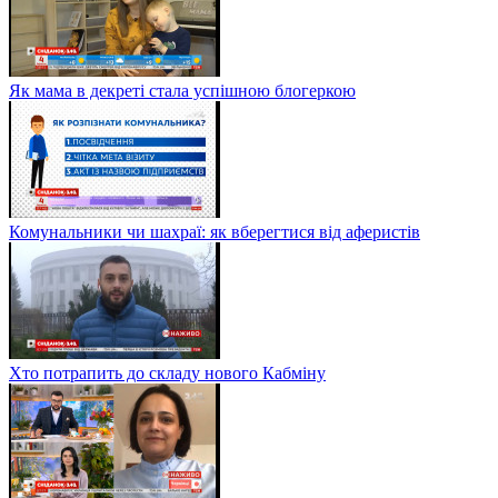
Як мама в декреті стала успішною блогеркою
Комунальники чи шахраї: як вберегтися від аферистів
Хто потрапить до складу нового Кабміну