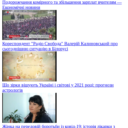
Подорожчання комірного та збільшення зарплат вчителям —
Економічні новини
Кореспондент "Радіо Свобода" Валерій Калиновський про
сьогоднішню ситуацію в Білорусі
Що зірки віщують Україні і світові у 2021 році: прогнози
астрологів
Жінка на передовій боротьби із ковід-19: історія лікарки з