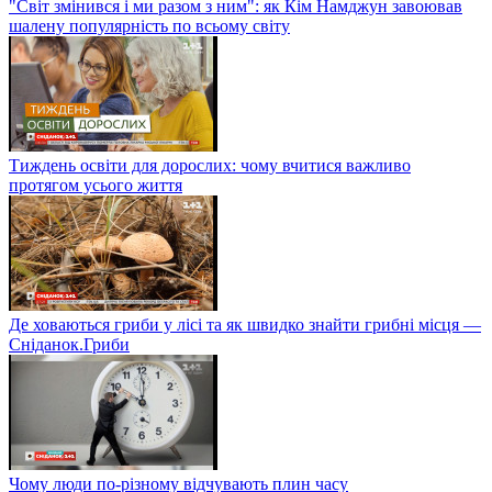
"Світ змінився і ми разом з ним": як Кім Намджун завоював
шалену популярність по всьому світу
Тиждень освіти для дорослих: чому вчитися важливо
протягом усього життя
Де ховаються гриби у лісі та як швидко знайти грибні місця —
Сніданок.Гриби
Чому люди по-різному відчувають плин часу