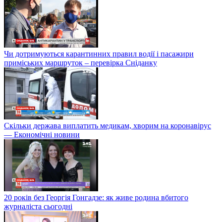
Чи дотримуються карантинних правил водії і пасажири
приміських маршруток – перевірка Сніданку
Скільки держава виплатить медикам, хворим на коронавірус
— Економічні новини
20 років без Георгія Гонгадзе: як живе родина вбитого
журналіста сьогодні