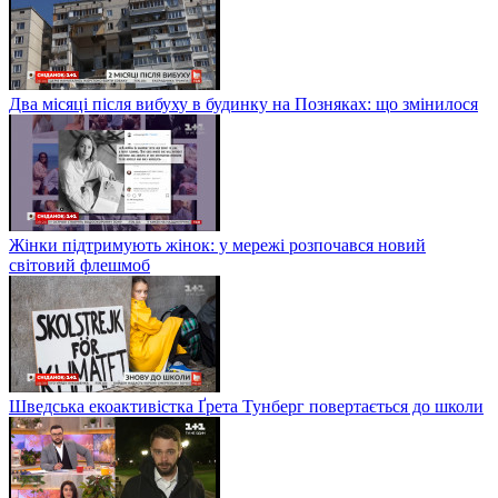
Два місяці після вибуху в будинку на Позняках: що змінилося
Жінки підтримують жінок: у мережі розпочався новий
світовий флешмоб
Шведська екоактивістка Ґрета Тунберг повертається до школи