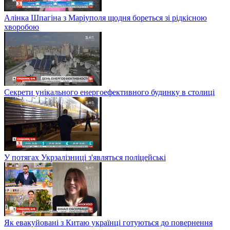
Алінка Шпагіна з Маріуполя щодня бореться зі рідкісною
хворобою
Секрети унікального енергоефективного будинку в столиці
У потягах Укрзалізниці з'являться поліцейські
Як евакуйовані з Китаю українці готуються до повернення