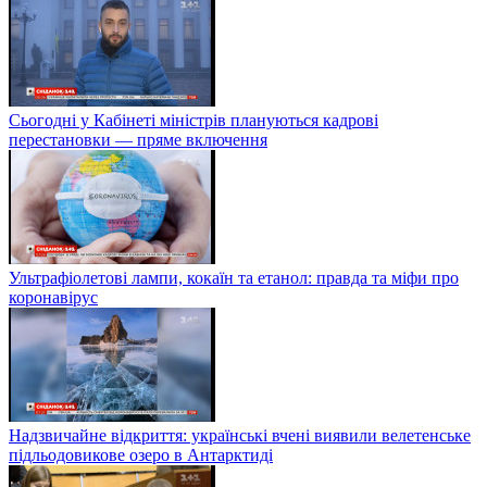
Сьогодні у Кабінеті міністрів плануються кадрові
перестановки — пряме включення
Ультрафіолетові лампи, кокаїн та етанол: правда та міфи про
коронавірус
Надзвичайне відкриття: українські вчені виявили велетенське
підльодовикове озеро в Антарктиді