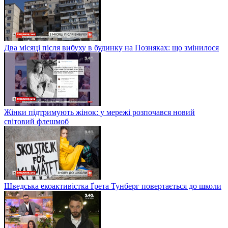
Два місяці після вибуху в будинку на Позняках: що змінилося
Жінки підтримують жінок: у мережі розпочався новий
світовий флешмоб
Шведська екоактивістка Ґрета Тунберг повертається до школи