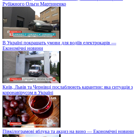
Рубіжного Ольги Мартиненко
В Україні покращать умови для водіїв електрокарів —
Економічні новини
Київ, Львів та Чернівці послаблюють карантин: яка ситуація з
коронавірусом в Україні
Півкілограмові яблука та акциз на вино — Економічні новини