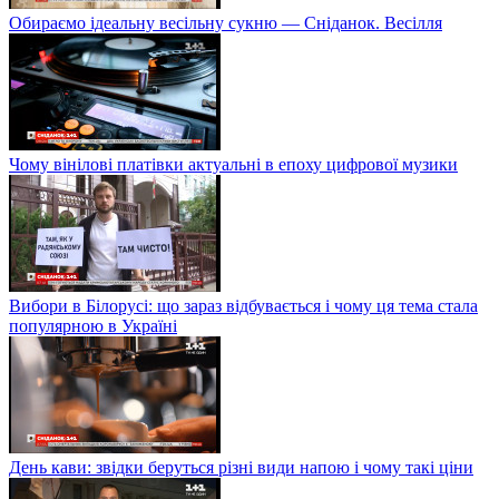
Обираємо ідеальну весільну сукню — Сніданок. Весілля
Чому вінілові платівки актуальні в епоху цифрової музики
Вибори в Білорусі: що зараз відбувається і чому ця тема стала
популярною в Україні
День кави: звідки беруться різні види напою і чому такі ціни