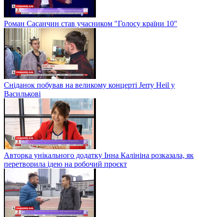
Роман Сасанчин став учасником "Голосу країни 10"
Сніданок побував на великому концерті Jerry Heil у
Василькові
Авторка унікального додатку Інна Калініна розказала, як
перетворила ідею на робочий проєкт