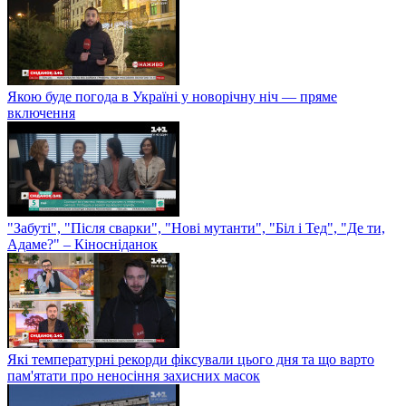
Якою буде погода в Україні у новорічну ніч — пряме
включення
"Забуті", "Після сварки", "Нові мутанти", "Біл і Тед", "Де ти,
Адаме?" – Кіносніданок
Які температурні рекорди фіксували цього дня та що варто
пам'ятати про неносіння захисних масок