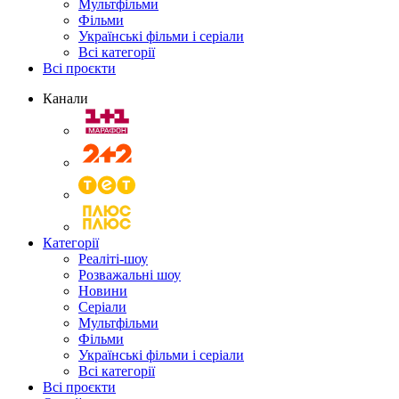
Мультфільми
Фільми
Українські фільми і серіали
Всі категорії
Всі проєкти
Канали
Категорії
Реаліті-шоу
Розважальні шоу
Новини
Серіали
Мультфільми
Фільми
Українські фільми і серіали
Всі категорії
Всі проєкти