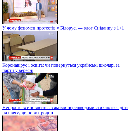
У чому феномен протестів у Білорусі — влог Сніданку з 1+1
Коронавірус і освіта: чи повернуться українські школярі за
парти у вересні
Непросте всиновлення: з якими перешкодами стикаються діти
на шляху до нових родин