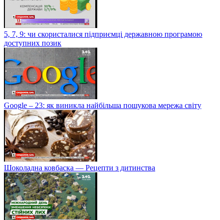
5, 7, 9: чи скористалися підприємці державною програмою
доступних позик
Google – 23: як виникла найбільша пошукова мережа світу
Шоколадна ковбаска — Рецепти з дитинства