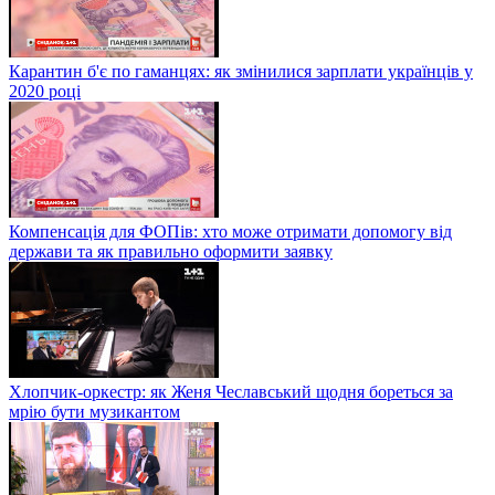
Карантин б'є по гаманцях: як змінилися зарплати українців у
2020 році
Компенсація для ФОПів: хто може отримати допомогу від
держави та як правильно оформити заявку
Хлопчик-оркестр: як Женя Чеславський щодня бореться за
мрію бути музикантом