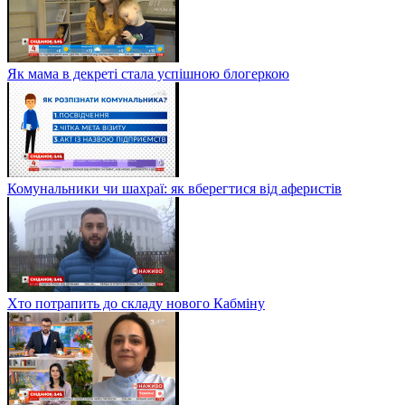
Як мама в декреті стала успішною блогеркою
Комунальники чи шахраї: як вберегтися від аферистів
Хто потрапить до складу нового Кабміну