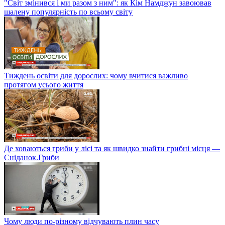
"Світ змінився і ми разом з ним": як Кім Намджун завоював
шалену популярність по всьому світу
Тиждень освіти для дорослих: чому вчитися важливо
протягом усього життя
Де ховаються гриби у лісі та як швидко знайти грибні місця —
Сніданок.Гриби
Чому люди по-різному відчувають плин часу