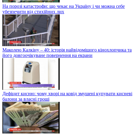
На порозі катастрофи: що чекає на Україну і чи можна себе
убезпечити від стихійних лих
Маколею Калкіну – 40: історія найвідомішого кінохлопчика та
його довгоочікуване повернення на екрани
Дефіцит кисню: чому хворі на ковід змушені купувати кисневі
балони за власні гроші