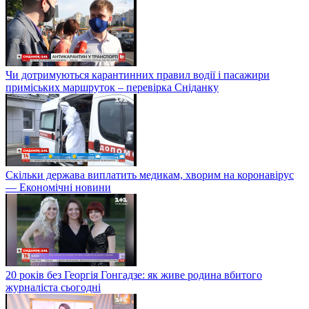
Чи дотримуються карантинних правил водії і пасажири
приміських маршруток – перевірка Сніданку
Скільки держава виплатить медикам, хворим на коронавірус
— Економічні новини
20 років без Георгія Гонгадзе: як живе родина вбитого
журналіста сьогодні