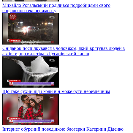
Михайло Рогальський поділився подробицями свого
соціального експерименту
Сніданок поспілкувався з чоловіком, який врятував людей з
автівки, що вилетіла в Русанівський канал
Що таке сухий лід і коли він може бути небезпечним
Інтернет обурений поведінкою блогерки Катерини Діденко