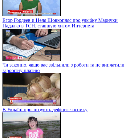
Егор Гордеев и Неля Шовкопляс про улыбку Марички
Падалко в ТСН, ставшую хитом Интернета
Чи законно, якщо вас звільнили з роботи та не виплатили
заробітну платню
В Україні прогнозують дефіцит часнику