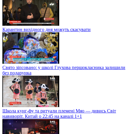
Карантин вихідного дня можуть скасувати
Свято зіпсовано: у школі Глухова першокласника залишили
без подарунка
Школа кунг-фу та ритуали племені Мяо — дивись Світ
навиворіт. Китай о 22:45 на каналі 1+1