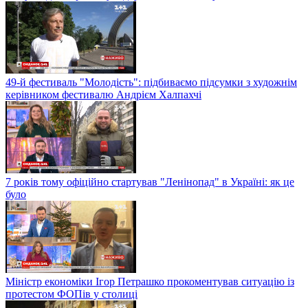
49-й фестиваль "Молодість": підбиваємо підсумки з художнім
керівником фестивалю Андрієм Халпахчі
7 років тому офіційно стартував "Ленінопад" в Україні: як це
було
Міністр економіки Ігор Петрашко прокоментував ситуацію із
протестом ФОПів у столиці