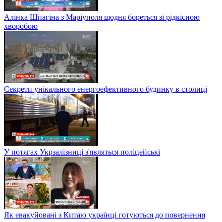
Алінка Шпагіна з Маріуполя щодня бореться зі рідкісною
хворобою
Секрети унікального енергоефективного будинку в столиці
У потягах Укрзалізниці з'являться поліцейські
Як евакуйовані з Китаю українці готуються до повернення