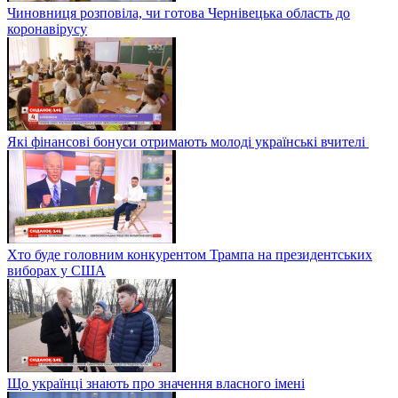
Чиновниця розповіла, чи готова Чернівецька область до
коронавірусу
Які фінансові бонуси отримають молоді українські вчителі
Хто буде головним конкурентом Трампа на президентських
виборах у США
Що українці знають про значення власного імені