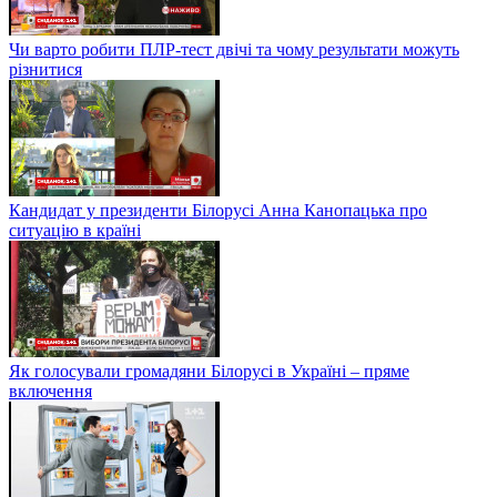
Чи варто робити ПЛР-тест двічі та чому результати можуть
різнитися
Кандидат у президенти Білорусі Анна Канопацька про
ситуацію в країні
Як голосували громадяни Білорусі в Україні – пряме
включення