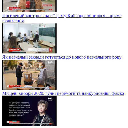
Посилений контроль на в'їздах у Київ: що змінилося – пряме
включення
Як навчальні заклади готуються до нового навчального року
Місцеві вибори 2020: гучні перемоги та найкурйозніші фіаско