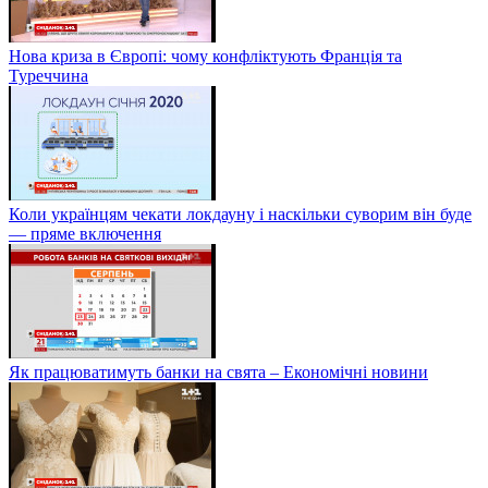
Нова криза в Європі: чому конфліктують Франція та
Туреччина
Коли українцям чекати локдауну і наскільки суворим він буде
— пряме включення
Як працюватимуть банки на свята – Економічні новини