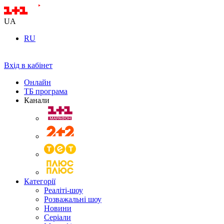
UA
RU
Вхід в кабінет
Онлайн
ТБ програма
Канали
Категорії
Реаліті-шоу
Розважальні шоу
Новини
Серіали