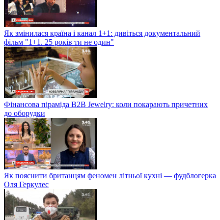
Як змінилася країна і канал 1+1: дивіться документальний
фільм "1+1. 25 років ти не один"
Фінансова піраміда B2B Jewelry: коли покарають причетних
до оборудки
Як пояснити британцям феномен літньої кухні — фудблогерка
Оля Геркулес