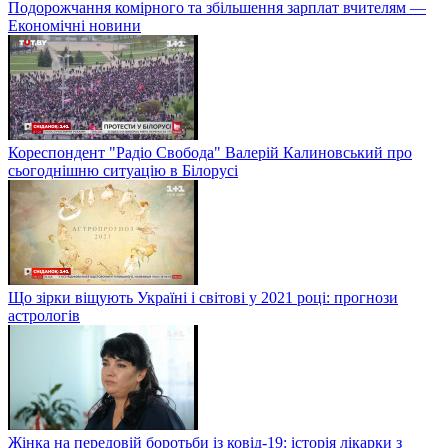
Подорожчання комірного та збільшення зарплат вчителям —
Економічні новини
Кореспондент "Радіо Свобода" Валерій Калиновський про
сьогоднішню ситуацію в Білорусі
Що зірки віщують Україні і світові у 2021 році: прогнози
астрологів
Жінка на передовій боротьби із ковід-19: історія лікарки з