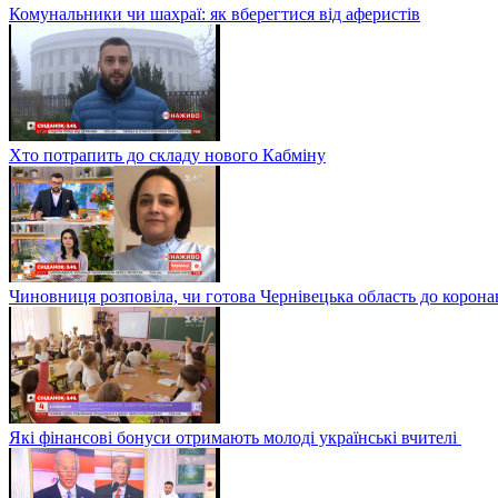
Комунальники чи шахраї: як вберегтися від аферистів
Хто потрапить до складу нового Кабміну
Чиновниця розповіла, чи готова Чернівецька область до корона
Які фінансові бонуси отримають молоді українські вчителі