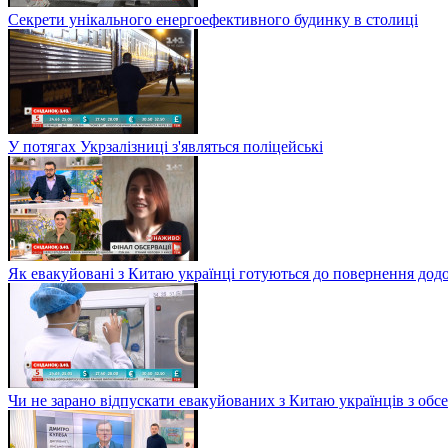
Секрети унікального енергоефективного будинку в столиці
У потягах Укрзалізниці з'являться поліцейські
Як евакуйовані з Китаю українці готуються до повернення дод
Чи не зарано відпускати евакуйованих з Китаю українців з обсе