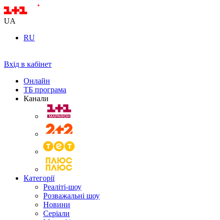
UA
RU
Вхід в кабінет
Онлайн
ТБ програма
Канали
Категорії
Реаліті-шоу
Розважальні шоу
Новини
Серіали