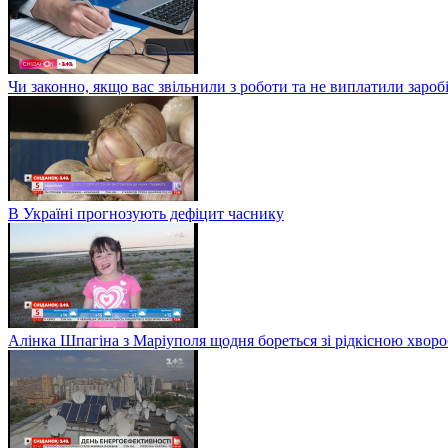
Чи законно, якщо вас звільнили з роботи та не виплатили заро
В Україні прогнозують дефіцит часнику
Алінка Шпагіна з Маріуполя щодня бореться зі рідкісною хвор