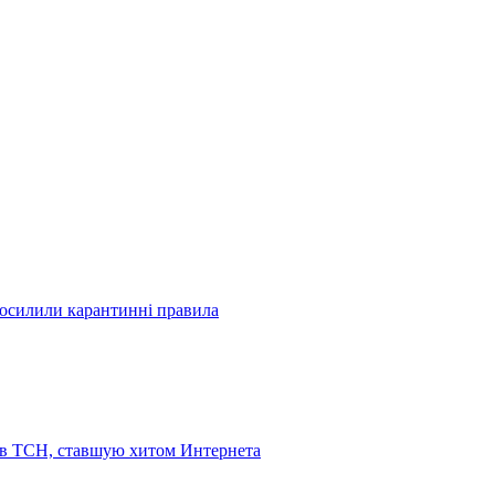
посилили карантинні правила
 в ТСН, ставшую хитом Интернета