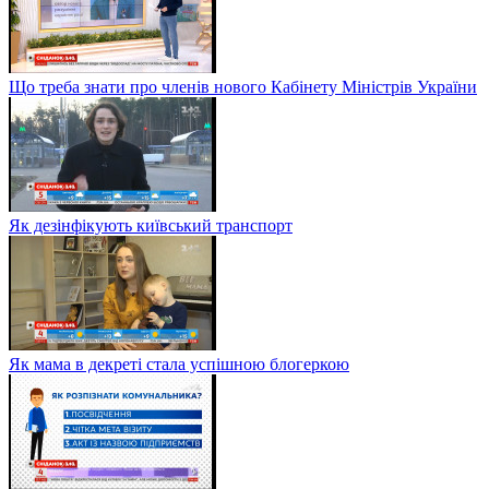
Що треба знати про членів нового Кабінету Міністрів України
Як дезінфікують київський транспорт
Як мама в декреті стала успішною блогеркою