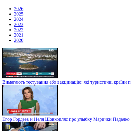
2026
2025
2024
2023
2022
2021
2020
Вимагають тестування або вакцинацію: які туристичні країни 
Егор Гордеев и Неля Шовкопляс про улыбку Марички Падалко