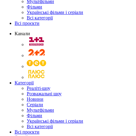
Мультфільми
Фільми
Українські фільми і серіали
Всі категорії
Всі проєкти
Канали
Категорії
Реаліті-шоу
Розважальні шоу
Новини
Серіали
Мультфільми
Фільми
Українські фільми і серіали
Всі категорії
Всі проєкти