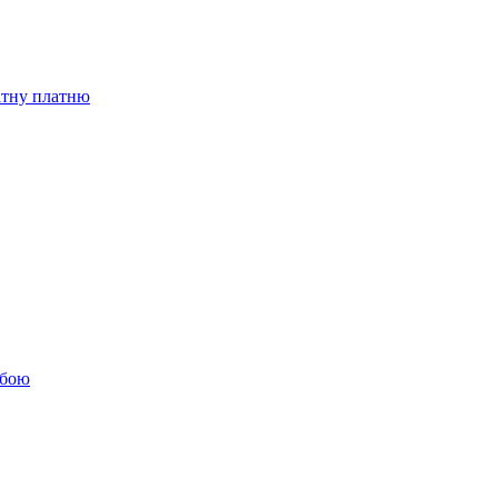
бітну платню
обою