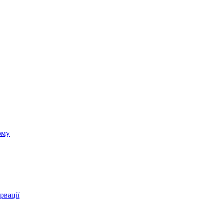
ому
рвації