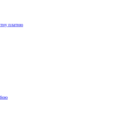
бітну платню
обою