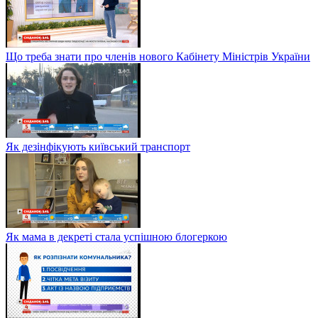
Що треба знати про членів нового Кабінету Міністрів України
Як дезінфікують київський транспорт
Як мама в декреті стала успішною блогеркою