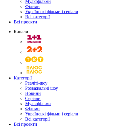
Мультфільми
Фільми
Українські фільми і серіали
Всі категорії
Всі проєкти
Канали
Категорії
Реаліті-шоу
Розважальні шоу
Новини
Серіали
Мультфільми
Фільми
Українські фільми і серіали
Всі категорії
Всі проєкти