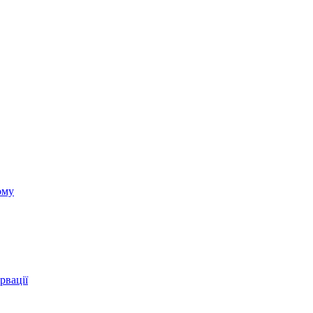
ому
рвації