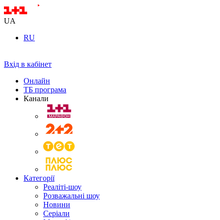
UA
RU
Вхід в кабінет
Онлайн
ТБ програма
Канали
Категорії
Реаліті-шоу
Розважальні шоу
Новини
Серіали