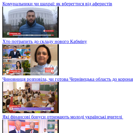
Комунальники чи шахраї: як вберегтися від аферистів
Хто потрапить до складу нового Кабміну
Чиновниця розповіла, чи готова Чернівецька область до корона
Які фінансові бонуси отримають молоді українські вчителі