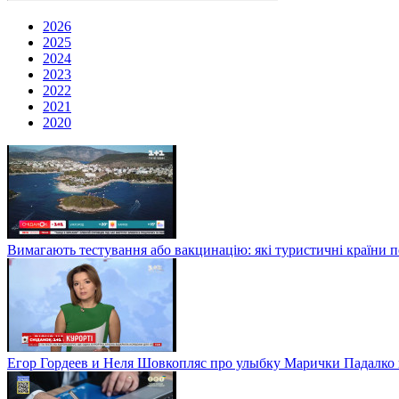
2026
2025
2024
2023
2022
2021
2020
Вимагають тестування або вакцинацію: які туристичні країни 
Егор Гордеев и Неля Шовкопляс про улыбку Марички Падалко