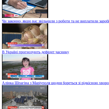
Чи законно, якщо вас звільнили з роботи та не виплатили заро
В Україні прогнозують дефіцит часнику
Алінка Шпагіна з Маріуполя щодня бореться зі рідкісною хвор