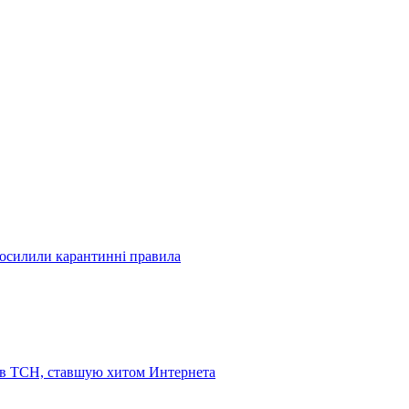
посилили карантинні правила
 в ТСН, ставшую хитом Интернета