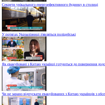
Секрети унікального енергоефективного будинку в столиці
У потягах Укрзалізниці з'являться поліцейські
Як евакуйовані з Китаю українці готуються до повернення дод
Чи не зарано відпускати евакуйованих з Китаю українців з обсе