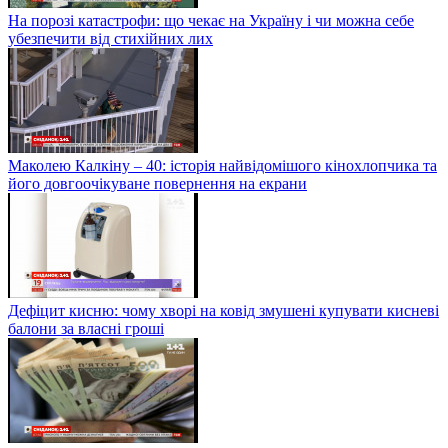
На порозі катастрофи: що чекає на Україну і чи можна себе
убезпечити від стихійних лих
Маколею Калкіну – 40: історія найвідомішого кінохлопчика та
його довгоочікуване повернення на екрани
Дефіцит кисню: чому хворі на ковід змушені купувати кисневі
балони за власні гроші