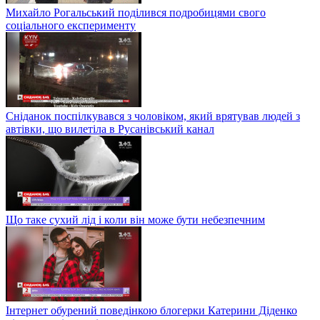
Михайло Рогальський поділився подробицями свого
соціального експерименту
Сніданок поспілкувався з чоловіком, який врятував людей з
автівки, що вилетіла в Русанівський канал
Що таке сухий лід і коли він може бути небезпечним
Інтернет обурений поведінкою блогерки Катерини Діденко