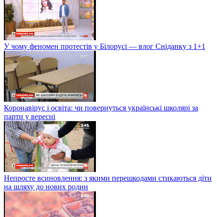
У чому феномен протестів у Білорусі — влог Сніданку з 1+1
Коронавірус і освіта: чи повернуться українські школярі за
парти у вересні
Непросте всиновлення: з якими перешкодами стикаються діти
на шляху до нових родин