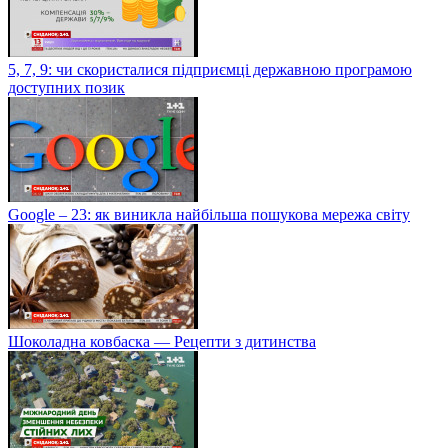
5, 7, 9: чи скористалися підприємці державною програмою
доступних позик
Google – 23: як виникла найбільша пошукова мережа світу
Шоколадна ковбаска — Рецепти з дитинства