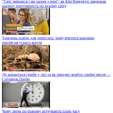
"Світ змінився і ми разом з ним": як Кім Намджун завоював
шалену популярність по всьому світу
Тиждень освіти для дорослих: чому вчитися важливо
протягом усього життя
Де ховаються гриби у лісі та як швидко знайти грибні місця —
Сніданок.Гриби
Чому люди по-різному відчувають плин часу