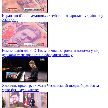
Карантин б'є по гаманцях: як змінилися зарплати українців у
2020 році
Компенсація для ФОПів: хто може отримати допомогу від
держави та як правильно оформити заявку
Хлопчик-оркестр: як Женя Чеславський щодня бореться за
мрію бути музикантом