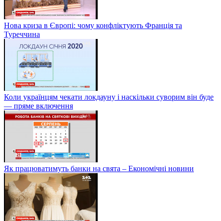
Нова криза в Європі: чому конфліктують Франція та
Туреччина
Коли українцям чекати локдауну і наскільки суворим він буде
— пряме включення
Як працюватимуть банки на свята – Економічні новини