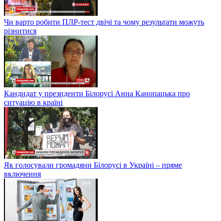
Чи варто робити ПЛР-тест двічі та чому результати можуть
різнитися
Кандидат у президенти Білорусі Анна Канопацька про
ситуацію в країні
Як голосували громадяни Білорусі в Україні – пряме
включення