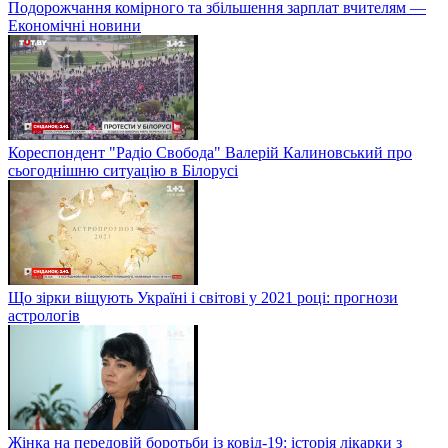
Подорожчання комірного та збільшення зарплат вчителям —
Економічні новини
Кореспондент "Радіо Свобода" Валерій Калиновський про
сьогоднішню ситуацію в Білорусі
Що зірки віщують Україні і світові у 2021 році: прогнози
астрологів
Жінка на передовій боротьби із ковід-19: історія лікарки з