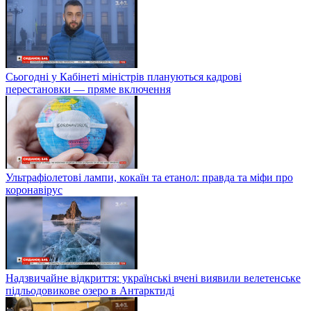
Сьогодні у Кабінеті міністрів плануються кадрові
перестановки — пряме включення
Ультрафіолетові лампи, кокаїн та етанол: правда та міфи про
коронавірус
Надзвичайне відкриття: українські вчені виявили велетенське
підльодовикове озеро в Антарктиді