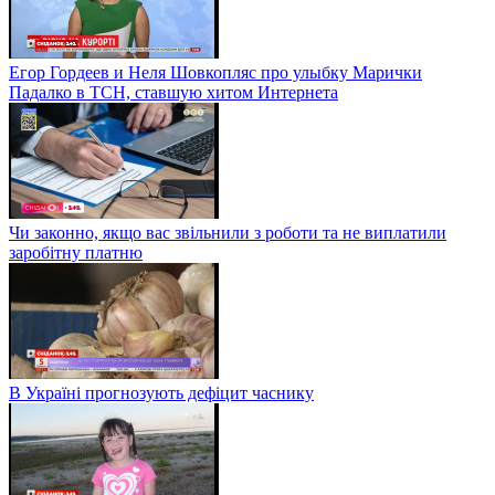
Егор Гордеев и Неля Шовкопляс про улыбку Марички
Падалко в ТСН, ставшую хитом Интернета
Чи законно, якщо вас звільнили з роботи та не виплатили
заробітну платню
В Україні прогнозують дефіцит часнику