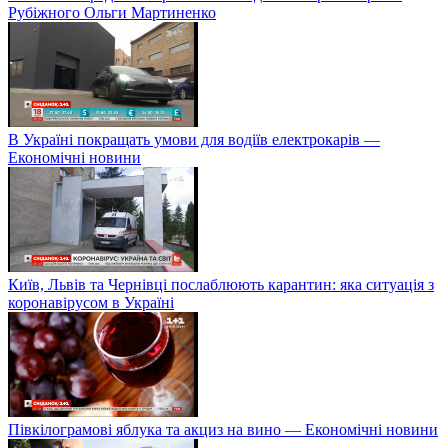
Рубіжного Ольги Мартиненко
В Україні покращать умови для водіїв електрокарів —
Економічні новини
Київ, Львів та Чернівці послаблюють карантин: яка ситуація з
коронавірусом в Україні
Півкілограмові яблука та акциз на вино — Економічні новини