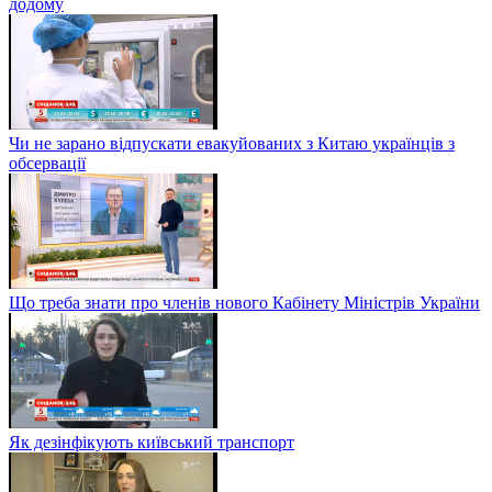
додому
Чи не зарано відпускати евакуйованих з Китаю українців з
обсервації
Що треба знати про членів нового Кабінету Міністрів України
Як дезінфікують київський транспорт