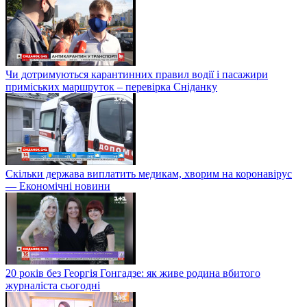
Чи дотримуються карантинних правил водії і пасажири
приміських маршруток – перевірка Сніданку
Скільки держава виплатить медикам, хворим на коронавірус
— Економічні новини
20 років без Георгія Гонгадзе: як живе родина вбитого
журналіста сьогодні