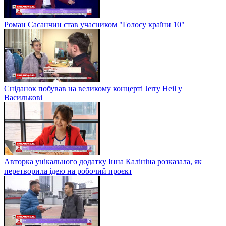
Роман Сасанчин став учасником "Голосу країни 10"
Сніданок побував на великому концерті Jerry Heil у
Василькові
Авторка унікального додатку Інна Калініна розказала, як
перетворила ідею на робочий проєкт