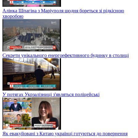
Алінка Шпагіна з Маріуполя щодня бореться зі рідкісною
хворобою
Секрети унікального енергоефективного будинку в столиці
У потягах Укрзалізниці з'являться поліцейські
Як евакуйовані з Китаю українці готуються до повернення