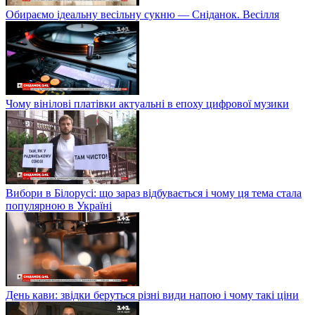
Обираємо ідеальну весільну сукню — Сніданок. Весілля
Чому вінілові платівки актуальні в епоху цифрової музики
Вибори в Білорусі: що зараз відбувається і чому ця тема стала
популярною в Україні
День кави: звідки беруться різні види напою і чому такі ціни