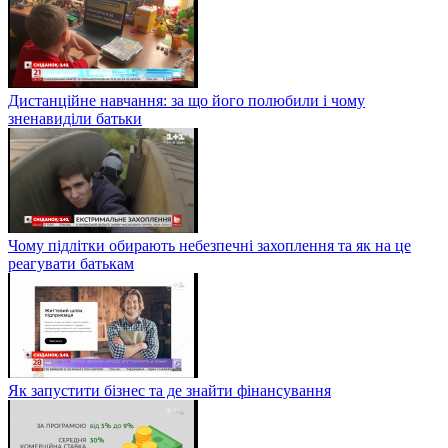
Дистанційне навчання: за що його полюбили і чому
зненавиділи батьки
Чому підлітки обирають небезпечні захоплення та як на це
реагувати батькам
Як запустити бізнес та де знайти фінансування