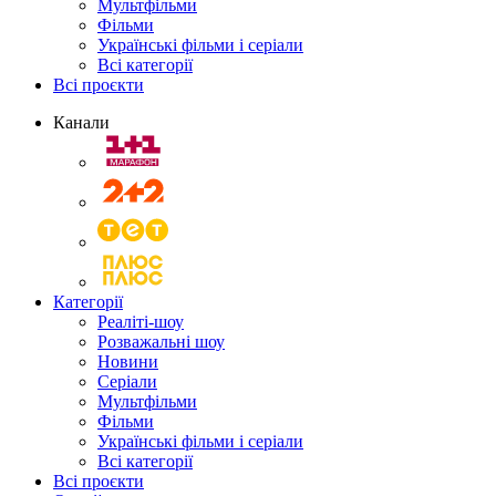
Мультфільми
Фільми
Українські фільми і серіали
Всі категорії
Всі проєкти
Канали
Категорії
Реаліті-шоу
Розважальні шоу
Новини
Серіали
Мультфільми
Фільми
Українські фільми і серіали
Всі категорії
Всі проєкти