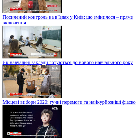
Посилений контроль на в'їздах у Київ: що змінилося – пряме
включення
Як навчальні заклади готуються до нового навчального року
Місцеві вибори 2020: гучні перемоги та найкурйозніші фіаско