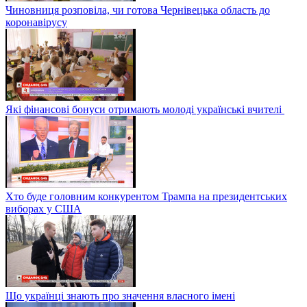
Чиновниця розповіла, чи готова Чернівецька область до
коронавірусу
Які фінансові бонуси отримають молоді українські вчителі
Хто буде головним конкурентом Трампа на президентських
виборах у США
Що українці знають про значення власного імені