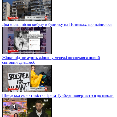
Два місяці після вибуху в будинку на Позняках: що змінилося
Жінки підтримують жінок: у мережі розпочався новий
світовий флешмоб
Шведська екоактивістка Ґрета Тунберг повертається до школи