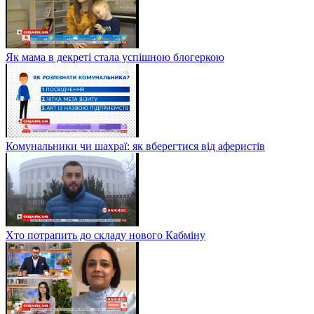
Як мама в декреті стала успішною блогеркою
Комунальники чи шахраї: як вберегтися від аферистів
Хто потрапить до складу нового Кабміну