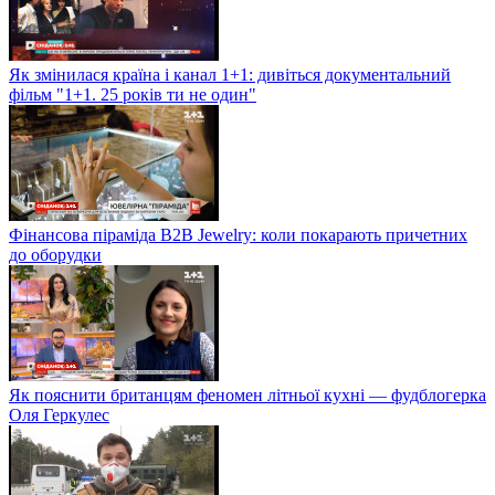
Як змінилася країна і канал 1+1: дивіться документальний
фільм "1+1. 25 років ти не один"
Фінансова піраміда B2B Jewelry: коли покарають причетних
до оборудки
Як пояснити британцям феномен літньої кухні — фудблогерка
Оля Геркулес