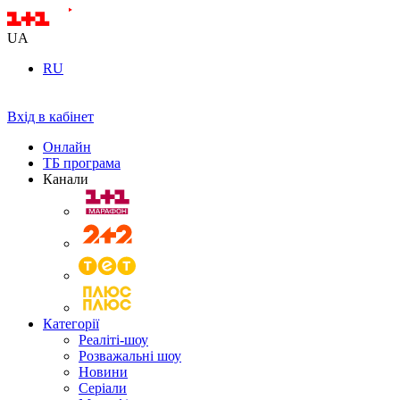
UA
RU
Вхід в кабінет
Онлайн
ТБ програма
Канали
Категорії
Реаліті-шоу
Розважальні шоу
Новини
Серіали