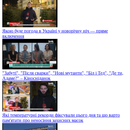
Якою буде погода в Україні у новорічну ніч — пряме
включення
"Забуті", "Після сварки", "Нові мутанти", "Біл і Тед", "Де ти,
Адаме?" – Кіносніданок
Які температурні рекорди фіксували цього дня та що варто
пам'ятати про неносіння захисних масок