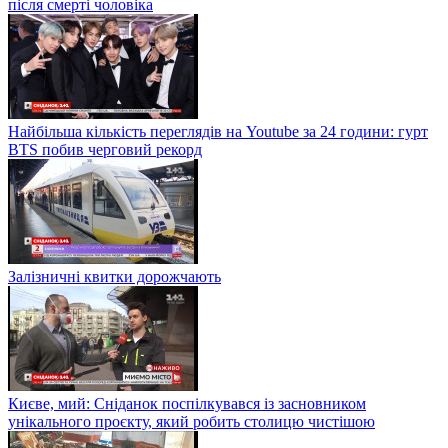
після смерті чоловіка
Найбільша кількість переглядів на Youtube за 24 години: гурт
BTS побив черговий рекорд
Залізничні квитки дорожчають
Києве, мий: Сніданок поспілкувався із засновником
унікального проєкту, який робить столицю чистішою