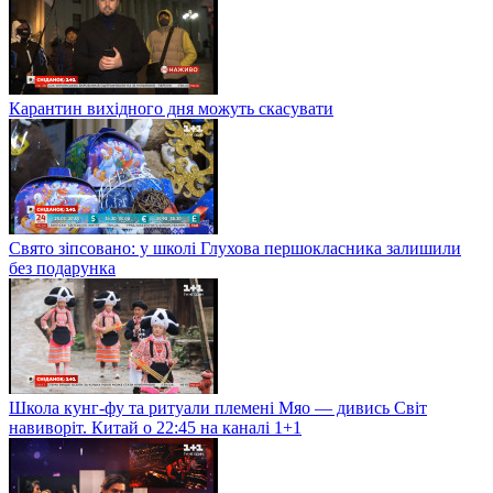
Карантин вихідного дня можуть скасувати
Свято зіпсовано: у школі Глухова першокласника залишили
без подарунка
Школа кунг-фу та ритуали племені Мяо — дивись Світ
навиворіт. Китай о 22:45 на каналі 1+1