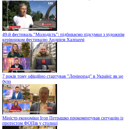
49-й фестиваль "Молодість": підбиваємо підсумки з художнім
керівником фестивалю Андрієм Халпахчі
7 років тому офіційно стартував "Ленінопад" в Україні: як це
було
Міністр економіки Ігор Петрашко прокоментував ситуацію із
протестом ФОПів у столиці