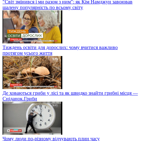
"Світ змінився і ми разом з ним": як Кім Намджун завоював
шалену популярність по всьому світу
Тиждень освіти для дорослих: чому вчитися важливо
протягом усього життя
Де ховаються гриби у лісі та як швидко знайти грибні місця —
Сніданок.Гриби
Чому люди по-різному відчувають плин часу