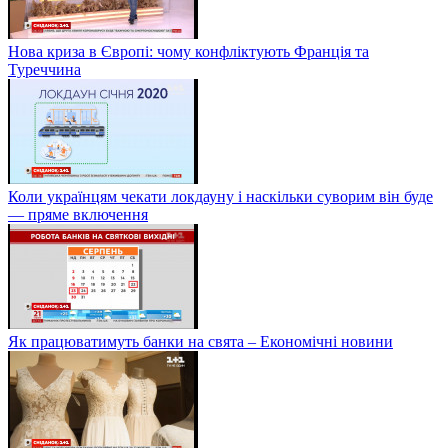
Нова криза в Європі: чому конфліктують Франція та
Туреччина
Коли українцям чекати локдауну і наскільки суворим він буде
— пряме включення
Як працюватимуть банки на свята – Економічні новини