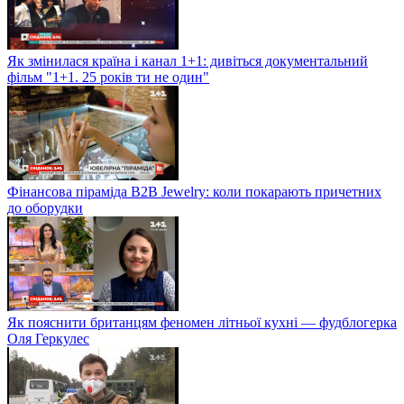
Як змінилася країна і канал 1+1: дивіться документальний
фільм "1+1. 25 років ти не один"
Фінансова піраміда B2B Jewelry: коли покарають причетних
до оборудки
Як пояснити британцям феномен літньої кухні — фудблогерка
Оля Геркулес