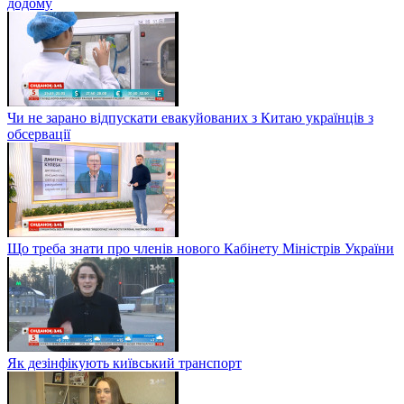
додому
Чи не зарано відпускати евакуйованих з Китаю українців з
обсервації
Що треба знати про членів нового Кабінету Міністрів України
Як дезінфікують київський транспорт