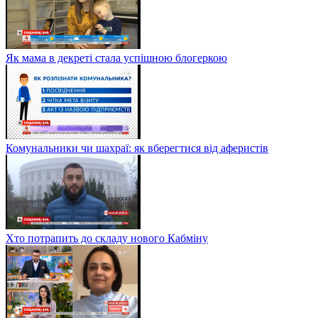
Як мама в декреті стала успішною блогеркою
Комунальники чи шахраї: як вберегтися від аферистів
Хто потрапить до складу нового Кабміну