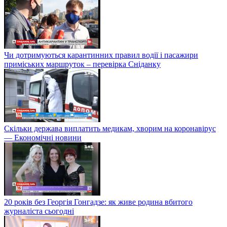
Чи дотримуються карантинних правил водії і пасажири
приміських маршруток – перевірка Сніданку
Скільки держава виплатить медикам, хворим на коронавірус
— Економічні новини
20 років без Георгія Гонгадзе: як живе родина вбитого
журналіста сьогодні