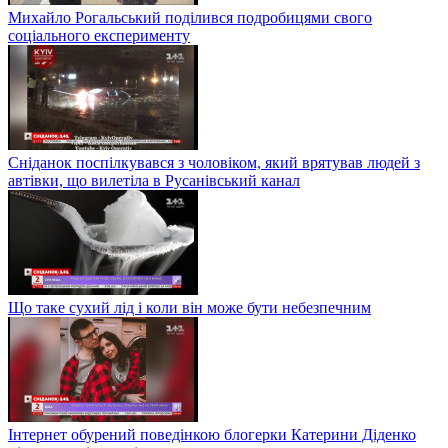
Михайло Рогальський поділився подробицями свого
соціального експерименту
Сніданок поспілкувався з чоловіком, який врятував людей з
автівки, що вилетіла в Русанівський канал
Що таке сухий лід і коли він може бути небезпечним
Інтернет обурений поведінкою блогерки Катерини Діденко