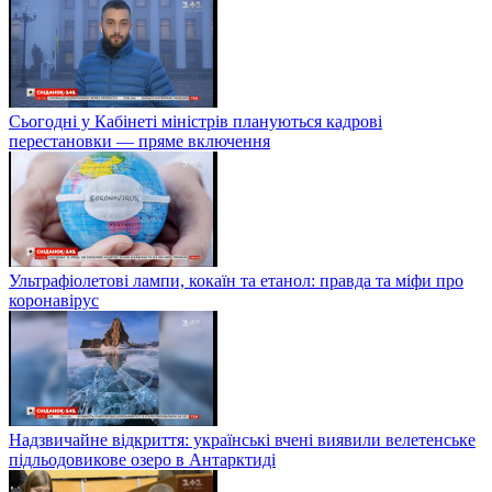
Сьогодні у Кабінеті міністрів плануються кадрові
перестановки — пряме включення
Ультрафіолетові лампи, кокаїн та етанол: правда та міфи про
коронавірус
Надзвичайне відкриття: українські вчені виявили велетенське
підльодовикове озеро в Антарктиді