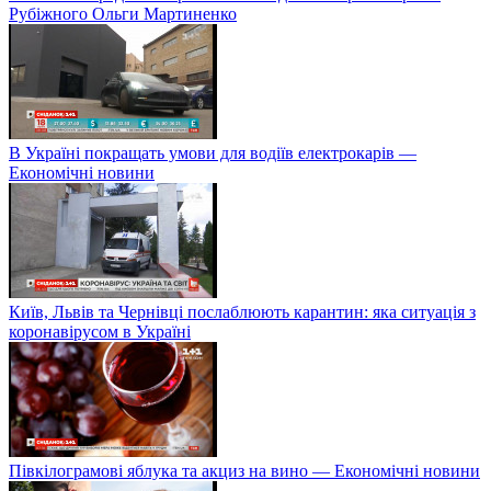
Рубіжного Ольги Мартиненко
В Україні покращать умови для водіїв електрокарів —
Економічні новини
Київ, Львів та Чернівці послаблюють карантин: яка ситуація з
коронавірусом в Україні
Півкілограмові яблука та акциз на вино — Економічні новини