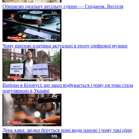
Обираємо ідеальну весільну сукню — Сніданок. Весілля
Чому вінілові платівки актуальні в епоху цифрової музики
Вибори в Білорусі: що зараз відбувається і чому ця тема стала
популярною в Україні
День кави: звідки беруться різні види напою і чому такі ціни