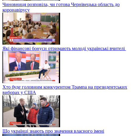
Чиновниця розповіла, чи готова Чернівецька область до
коронавірусу
Які фінансові бонуси отримають молоді українські вчителі
Хто буде головним конкурентом Трампа на президентських
виборах у США
Що українці знають про значення власного імені