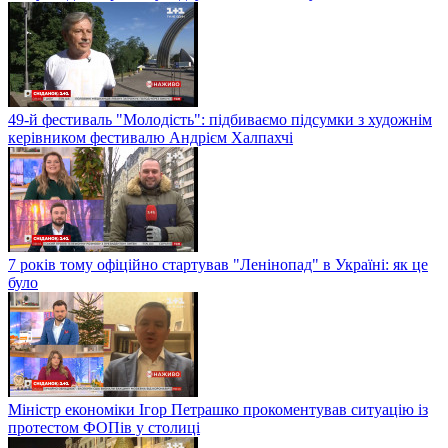
49-й фестиваль "Молодість": підбиваємо підсумки з художнім
керівником фестивалю Андрієм Халпахчі
7 років тому офіційно стартував "Ленінопад" в Україні: як це
було
Міністр економіки Ігор Петрашко прокоментував ситуацію із
протестом ФОПів у столиці