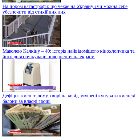
На порозі катастрофи: що чекає на Україну і чи можна себе
убезпечити від стихійних лих
Маколею Калкіну – 40: історія найвідомішого кінохлопчика та
його довгоочікуване повернення на екрани
Дефіцит кисню: чому хворі на ковід змушені купувати кисневі
балони за власні гроші