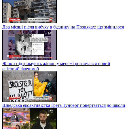
Два місяці після вибуху в будинку на Позняках: що змінилося
Жінки підтримують жінок: у мережі розпочався новий
світовий флешмоб
Шведська екоактивістка Ґрета Тунберг повертається до школи