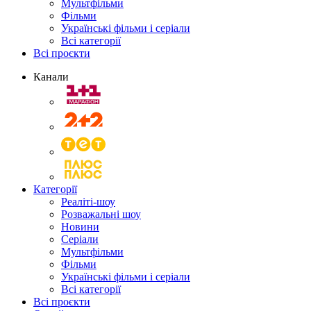
Мультфільми
Фільми
Українські фільми і серіали
Всі категорії
Всі проєкти
Канали
Категорії
Реаліті-шоу
Розважальні шоу
Новини
Серіали
Мультфільми
Фільми
Українські фільми і серіали
Всі категорії
Всі проєкти