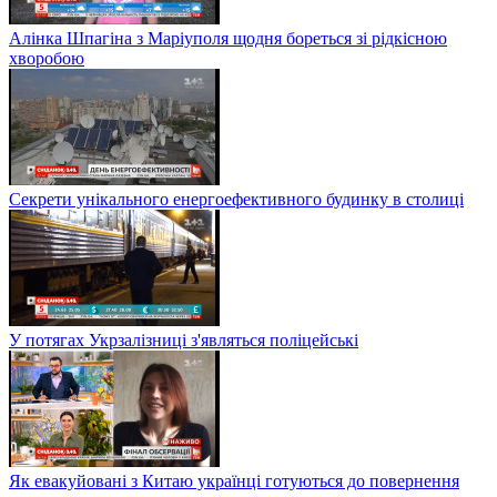
Алінка Шпагіна з Маріуполя щодня бореться зі рідкісною
хворобою
Секрети унікального енергоефективного будинку в столиці
У потягах Укрзалізниці з'являться поліцейські
Як евакуйовані з Китаю українці готуються до повернення