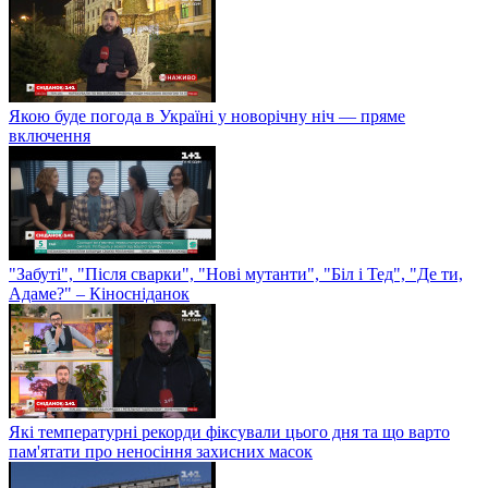
Якою буде погода в Україні у новорічну ніч — пряме
включення
"Забуті", "Після сварки", "Нові мутанти", "Біл і Тед", "Де ти,
Адаме?" – Кіносніданок
Які температурні рекорди фіксували цього дня та що варто
пам'ятати про неносіння захисних масок