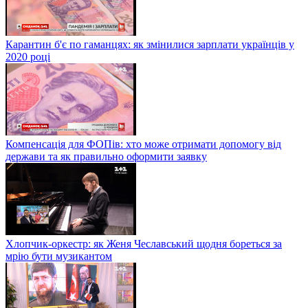
Карантин б'є по гаманцях: як змінилися зарплати українців у
2020 році
Компенсація для ФОПів: хто може отримати допомогу від
держави та як правильно оформити заявку
Хлопчик-оркестр: як Женя Чеславський щодня бореться за
мрію бути музикантом