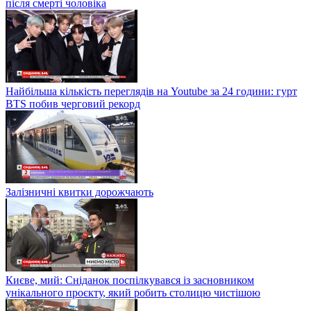
після смерті чоловіка
Найбільша кількість переглядів на Youtube за 24 години: гурт
BTS побив черговий рекорд
Залізничні квитки дорожчають
Києве, мий: Сніданок поспілкувався із засновником
унікального проєкту, який робить столицю чистішою