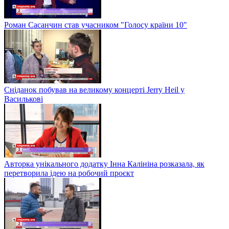
Роман Сасанчин став учасником "Голосу країни 10"
Сніданок побував на великому концерті Jerry Heil у
Василькові
Авторка унікального додатку Інна Калініна розказала, як
перетворила ідею на робочий проєкт