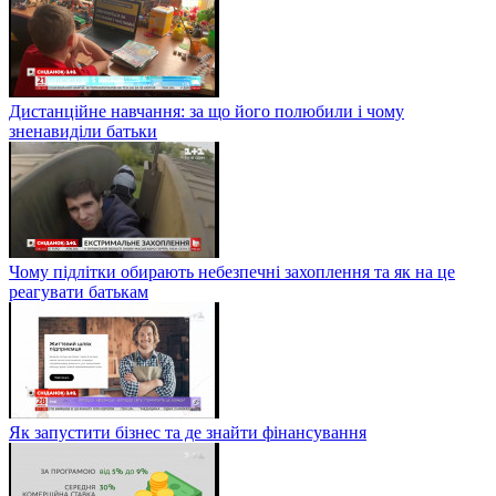
Дистанційне навчання: за що його полюбили і чому
зненавиділи батьки
Чому підлітки обирають небезпечні захоплення та як на це
реагувати батькам
Як запустити бізнес та де знайти фінансування