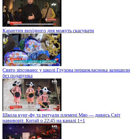
Карантин вихідного дня можуть скасувати
Свято зіпсовано: у школі Глухова першокласника залишили
без подарунка
Школа кунг-фу та ритуали племені Мяо — дивись Світ
навиворіт. Китай о 22:45 на каналі 1+1