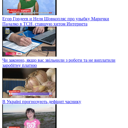
Егор Гордеев и Неля Шовкопляс про улыбку Марички
Падалко в ТСН, ставшую хитом Интернета
Чи законно, якщо вас звільнили з роботи та не виплатили
заробітну платню
В Україні прогнозують дефіцит часнику