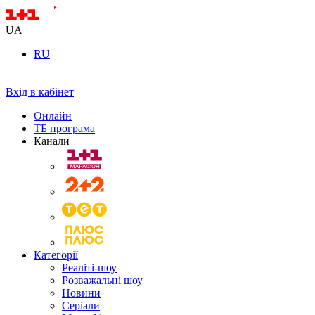
UA
RU
Вхід в кабінет
Онлайн
ТБ програма
Канали
Категорії
Реаліті-шоу
Розважальні шоу
Новини
Серіали