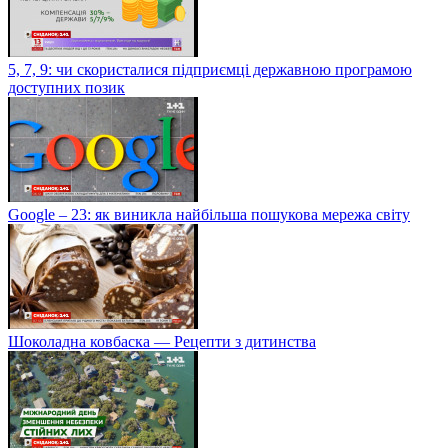
5, 7, 9: чи скористалися підприємці державною програмою
доступних позик
Google – 23: як виникла найбільша пошукова мережа світу
Шоколадна ковбаска — Рецепти з дитинства