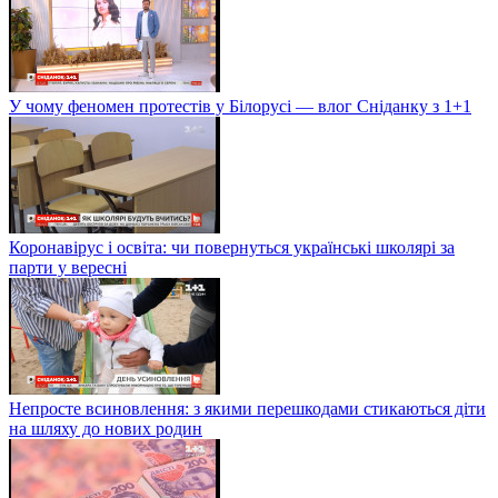
У чому феномен протестів у Білорусі — влог Сніданку з 1+1
Коронавірус і освіта: чи повернуться українські школярі за
парти у вересні
Непросте всиновлення: з якими перешкодами стикаються діти
на шляху до нових родин