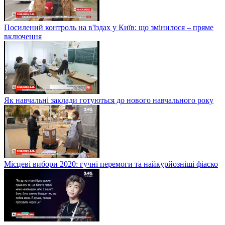
Посилений контроль на в'їздах у Київ: що змінилося – пряме
включення
Як навчальні заклади готуються до нового навчального року
Місцеві вибори 2020: гучні перемоги та найкурйозніші фіаско