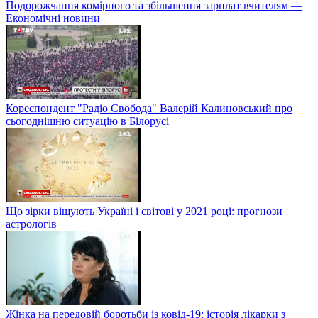
Подорожчання комірного та збільшення зарплат вчителям —
Економічні новини
Кореспондент "Радіо Свобода" Валерій Калиновський про
сьогоднішню ситуацію в Білорусі
Що зірки віщують Україні і світові у 2021 році: прогнози
астрологів
Жінка на передовій боротьби із ковід-19: історія лікарки з