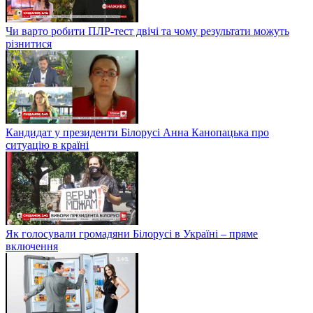
Чи варто робити ПЛР-тест двічі та чому результати можуть
різнитися
Кандидат у президенти Білорусі Анна Канопацька про
ситуацію в країні
Як голосували громадяни Білорусі в Україні – пряме
включення