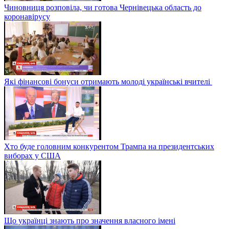
Чиновниця розповіла, чи готова Чернівецька область до
коронавірусу
Які фінансові бонуси отримають молоді українські вчителі
Хто буде головним конкурентом Трампа на президентських
виборах у США
Що українці знають про значення власного імені