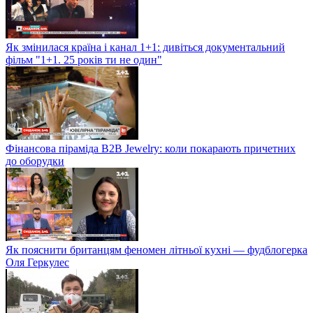
Як змінилася країна і канал 1+1: дивіться документальний
фільм "1+1. 25 років ти не один"
Фінансова піраміда B2B Jewelry: коли покарають причетних
до оборудки
Як пояснити британцям феномен літньої кухні — фудблогерка
Оля Геркулес