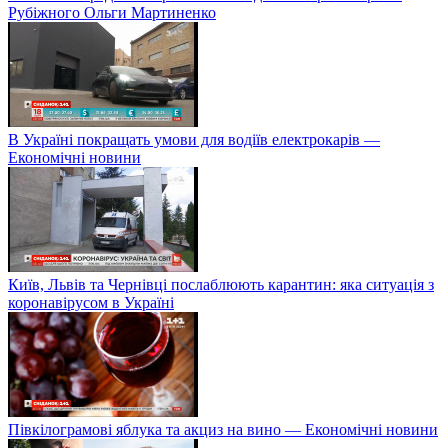
Рубіжного Ольги Мартиненко
В Україні покращать умови для водіїв електрокарів —
Економічні новини
Київ, Львів та Чернівці послаблюють карантин: яка ситуація з
коронавірусом в Україні
Півкілограмові яблука та акциз на вино — Економічні новини