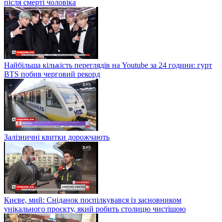
після смерті чоловіка
Найбільша кількість переглядів на Youtube за 24 години: гурт
BTS побив черговий рекорд
Залізничні квитки дорожчають
Києве, мий: Сніданок поспілкувався із засновником
унікального проєкту, який робить столицю чистішою