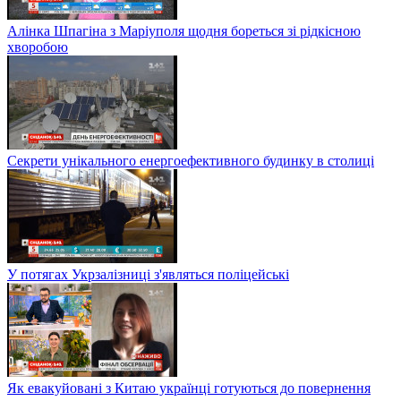
Алінка Шпагіна з Маріуполя щодня бореться зі рідкісною
хворобою
Секрети унікального енергоефективного будинку в столиці
У потягах Укрзалізниці з'являться поліцейські
Як евакуйовані з Китаю українці готуються до повернення