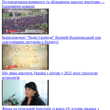
Подорожчання комірного та збільшення зарплат вчителям —
Економічні новини
Кореспондент "Радіо Свобода" Валерій Калиновський про
сьогоднішню ситуацію в Білорусі
Що зірки віщують Україні і світові у 2021 році: прогнози
астрологів
Жінка на передовій боротьби із ковід-19: історія лікарки з