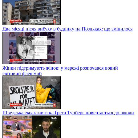
Два місяці після вибуху в будинку на Позняках: що змінилося
Жінки підтримують жінок: у мережі розпочався новий
світовий флешмоб
Шведська екоактивістка Ґрета Тунберг повертається до школи