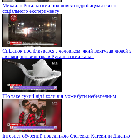
Михайло Рогальський поділився подробицями свого
соціального експерименту
Сніданок поспілкувався з чоловіком, який врятував людей з
автівки, що вилетіла в Русанівський канал
Що таке сухий лід і коли він може бути небезпечним
Інтернет обурений поведінкою блогерки Катерини Діденко