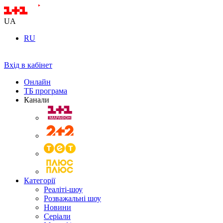
UA
RU
Вхід в кабінет
Онлайн
ТБ програма
Канали
Категорії
Реаліті-шоу
Розважальні шоу
Новини
Серіали