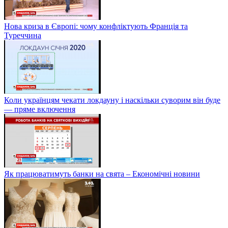
Нова криза в Європі: чому конфліктують Франція та
Туреччина
Коли українцям чекати локдауну і наскільки суворим він буде
— пряме включення
Як працюватимуть банки на свята – Економічні новини