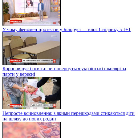
У чому феномен протестів у Білорусі — влог Сніданку з 1+1
Коронавірус і освіта: чи повернуться українські школярі за
парти у вересні
Непросте всиновлення: з якими перешкодами стикаються діти
на шляху до нових родин