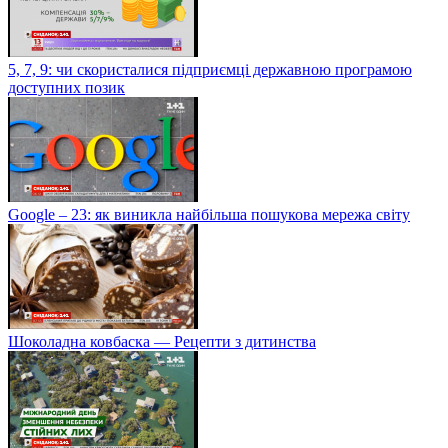
5, 7, 9: чи скористалися підприємці державною програмою
доступних позик
Google – 23: як виникла найбільша пошукова мережа світу
Шоколадна ковбаска — Рецепти з дитинства