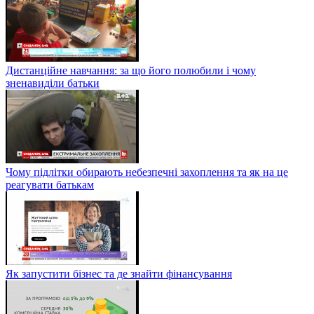
Дистанційне навчання: за що його полюбили і чому
зненавиділи батьки
Чому підлітки обирають небезпечні захоплення та як на це
реагувати батькам
Як запустити бізнес та де знайти фінансування