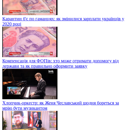
Карантин б'є по гаманцях: як змінилися зарплати українців у
2020 році
Компенсація для ФОПів: хто може отримати допомогу від
держави та як правильно оформити заявку
Хлопчик-оркестр: як Женя Чеславський щодня бореться за
мрію бути музикантом