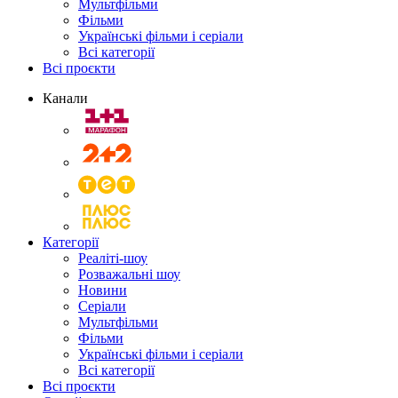
Мультфільми
Фільми
Українські фільми і серіали
Всі категорії
Всі проєкти
Канали
Категорії
Реаліті-шоу
Розважальні шоу
Новини
Серіали
Мультфільми
Фільми
Українські фільми і серіали
Всі категорії
Всі проєкти