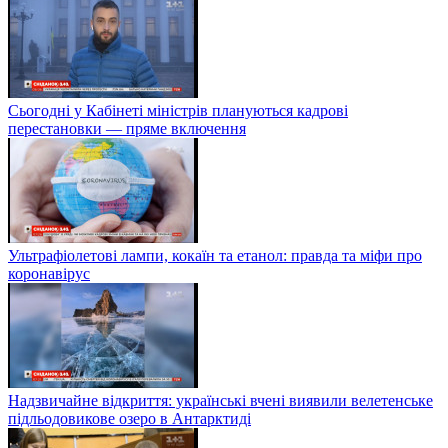
Сьогодні у Кабінеті міністрів плануються кадрові
перестановки — пряме включення
Ультрафіолетові лампи, кокаїн та етанол: правда та міфи про
коронавірус
Надзвичайне відкриття: українські вчені виявили велетенське
підльодовикове озеро в Антарктиді