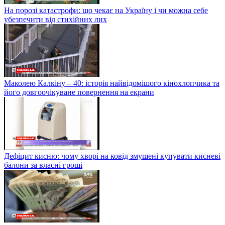
На порозі катастрофи: що чекає на Україну і чи можна себе
убезпечити від стихійних лих
Маколею Калкіну – 40: історія найвідомішого кінохлопчика та
його довгоочікуване повернення на екрани
Дефіцит кисню: чому хворі на ковід змушені купувати кисневі
балони за власні гроші