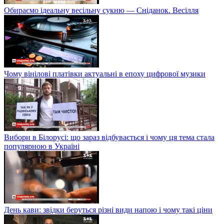
Обираємо ідеальну весільну сукню — Сніданок. Весілля
Чому вінілові платівки актуальні в епоху цифрової музики
Вибори в Білорусі: що зараз відбувається і чому ця тема стала
популярною в Україні
День кави: звідки беруться різні види напою і чому такі ціни