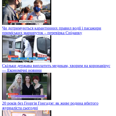
Чи дотримуються карантинних правил водії і пасажири
приміських маршруток – перевірка Сніданку
Скільки держава виплатить медикам, хворим на коронавірус
— Економічні новини
20 років без Георгія Гонгадзе: як живе родина вбитого
журналіста сьогодні