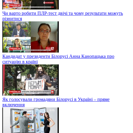
Чи варто робити ПЛР-тест двічі та чому результати можуть
різнитися
Кандидат у президенти Білорусі Анна Канопацька про
ситуацію в країні
Як голосували громадяни Білорусі в Україні – пряме
включення