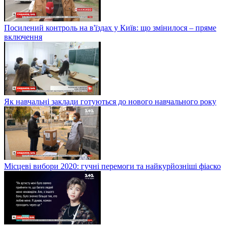
Посилений контроль на в'їздах у Київ: що змінилося – пряме
включення
Як навчальні заклади готуються до нового навчального року
Місцеві вибори 2020: гучні перемоги та найкурйозніші фіаско