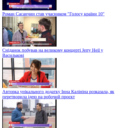
Роман Сасанчин став учасником "Голосу країни 10"
Сніданок побував на великому концерті Jerry Heil у
Василькові
Авторка унікального додатку Інна Калініна розказала, як
перетворила ідею на робочий проєкт