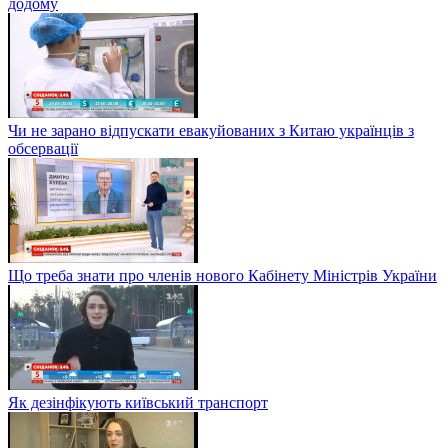
додому
Чи не зарано відпускати евакуйованих з Китаю українців з
обсервації
Що треба знати про членів нового Кабінету Міністрів України
Як дезінфікують київський транспорт