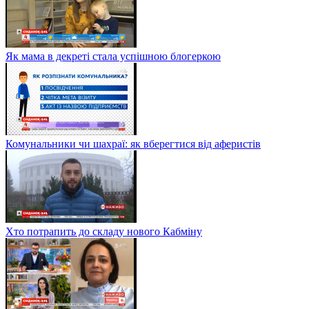
Як мама в декреті стала успішною блогеркою
Комунальники чи шахраї: як вберегтися від аферистів
Хто потрапить до складу нового Кабміну