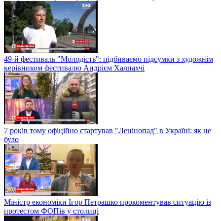
49-й фестиваль "Молодість": підбиваємо підсумки з художнім
керівником фестивалю Андрієм Халпахчі
7 років тому офіційно стартував "Ленінопад" в Україні: як це
було
Міністр економіки Ігор Петрашко прокоментував ситуацію із
протестом ФОПів у столиці