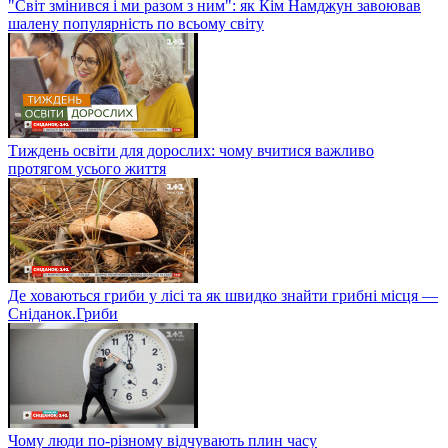
"Світ змінився і ми разом з ним": як Кім Намджун завоював
шалену популярність по всьому світу
Тиждень освіти для дорослих: чому вчитися важливо
протягом усього життя
Де ховаються гриби у лісі та як швидко знайти грибні місця —
Сніданок.Гриби
Чому люди по-різному відчувають плин часу