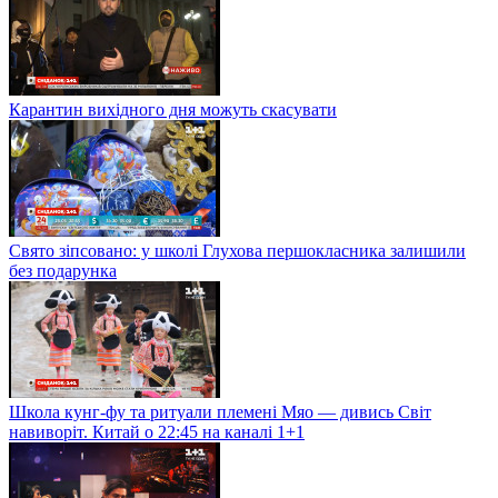
Карантин вихідного дня можуть скасувати
Свято зіпсовано: у школі Глухова першокласника залишили
без подарунка
Школа кунг-фу та ритуали племені Мяо — дивись Світ
навиворіт. Китай о 22:45 на каналі 1+1