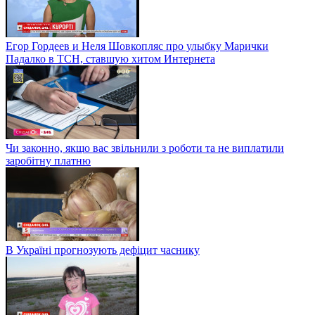
Егор Гордеев и Неля Шовкопляс про улыбку Марички
Падалко в ТСН, ставшую хитом Интернета
Чи законно, якщо вас звільнили з роботи та не виплатили
заробітну платню
В Україні прогнозують дефіцит часнику