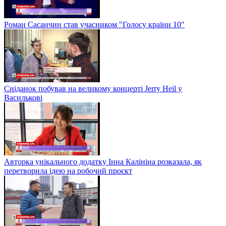
Роман Сасанчин став учасником "Голосу країни 10"
Сніданок побував на великому концерті Jerry Heil у
Василькові
Авторка унікального додатку Інна Калініна розказала, як
перетворила ідею на робочий проєкт