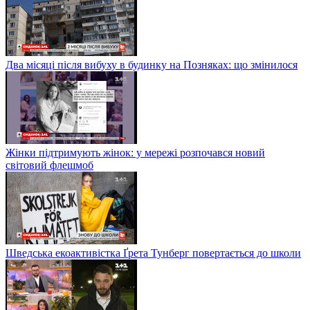
Два місяці після вибуху в будинку на Позняках: що змінилося
Жінки підтримують жінок: у мережі розпочався новий
світовий флешмоб
Шведська екоактивістка Ґрета Тунберг повертається до школи