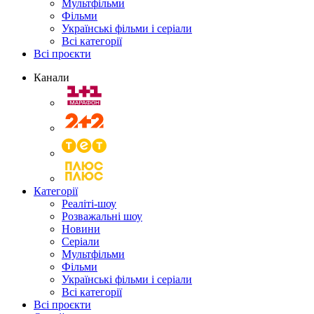
Мультфільми
Фільми
Українські фільми і серіали
Всі категорії
Всі проєкти
Канали
Категорії
Реаліті-шоу
Розважальні шоу
Новини
Серіали
Мультфільми
Фільми
Українські фільми і серіали
Всі категорії
Всі проєкти