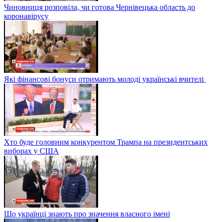
Чиновниця розповіла, чи готова Чернівецька область до
коронавірусу
Які фінансові бонуси отримають молоді українські вчителі
Хто буде головним конкурентом Трампа на президентських
виборах у США
Що українці знають про значення власного імені