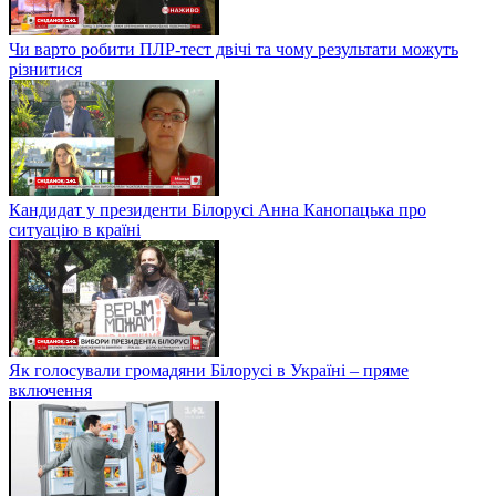
Чи варто робити ПЛР-тест двічі та чому результати можуть
різнитися
Кандидат у президенти Білорусі Анна Канопацька про
ситуацію в країні
Як голосували громадяни Білорусі в Україні – пряме
включення