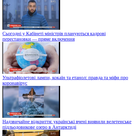
Сьогодні у Кабінеті міністрів плануються кадрові
перестановки — пряме включення
Ультрафіолетові лампи, кокаїн та етанол: правда та міфи про
коронавірус
Надзвичайне відкриття: українські вчені виявили велетенське
підльодовикове озеро в Антарктиді