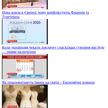
Нова криза в Європі: чому конфліктують Франція та
Туреччина
Коли українцям чекати локдауну і наскільки суворим він буде
— пряме включення
Як працюватимуть банки на свята – Економічні новини