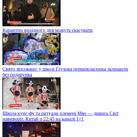
Карантин вихідного дня можуть скасувати
Свято зіпсовано: у школі Глухова першокласника залишили
без подарунка
Школа кунг-фу та ритуали племені Мяо — дивись Світ
навиворіт. Китай о 22:45 на каналі 1+1