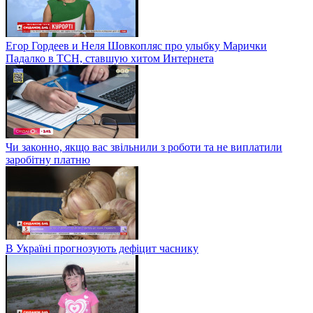
Егор Гордеев и Неля Шовкопляс про улыбку Марички
Падалко в ТСН, ставшую хитом Интернета
Чи законно, якщо вас звільнили з роботи та не виплатили
заробітну платню
В Україні прогнозують дефіцит часнику