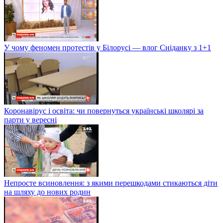
У чому феномен протестів у Білорусі — влог Сніданку з 1+1
Коронавірус і освіта: чи повернуться українські школярі за
парти у вересні
Непросте всиновлення: з якими перешкодами стикаються діти
на шляху до нових родин