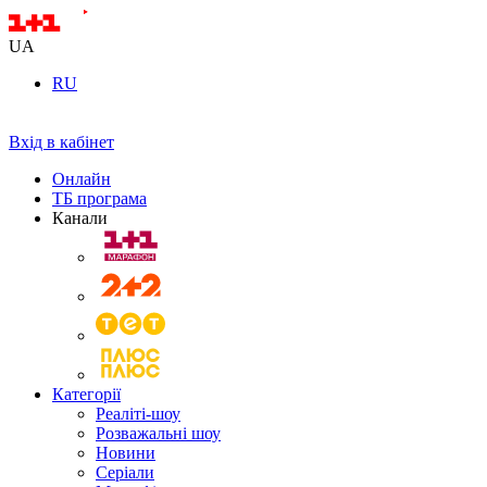
UA
RU
Вхід в кабінет
Онлайн
ТБ програма
Канали
Категорії
Реаліті-шоу
Розважальні шоу
Новини
Серіали