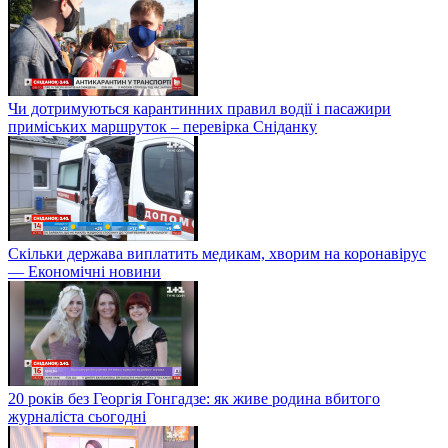
Чи дотримуються карантинних правил водії і пасажири
приміських маршруток – перевірка Сніданку
Скільки держава виплатить медикам, хворим на коронавірус
— Економічні новини
20 років без Георгія Гонгадзе: як живе родина вбитого
журналіста сьогодні