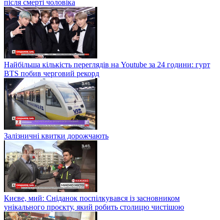
після смерті чоловіка
Найбільша кількість переглядів на Youtube за 24 години: гурт
BTS побив черговий рекорд
Залізничні квитки дорожчають
Києве, мий: Сніданок поспілкувався із засновником
унікального проєкту, який робить столицю чистішою