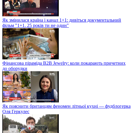
Як змінилася країна і канал 1+1: дивіться документальний
фільм "1+1. 25 років ти не один"
Фінансова піраміда B2B Jewelry: коли покарають причетних
до оборудки
Як пояснити британцям феномен літньої кухні — фудблогерка
Оля Геркулес