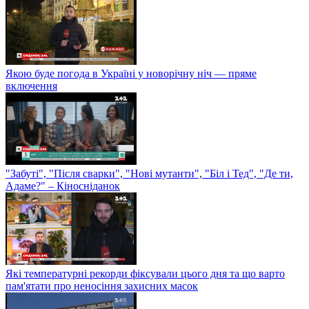
Якою буде погода в Україні у новорічну ніч — пряме
включення
"Забуті", "Після сварки", "Нові мутанти", "Біл і Тед", "Де ти,
Адаме?" – Кіносніданок
Які температурні рекорди фіксували цього дня та що варто
пам'ятати про неносіння захисних масок