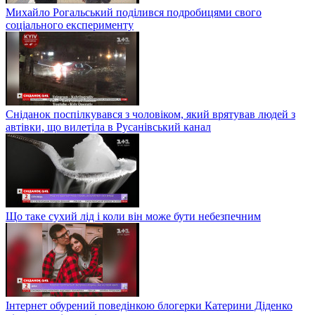
Михайло Рогальський поділився подробицями свого
соціального експерименту
Сніданок поспілкувався з чоловіком, який врятував людей з
автівки, що вилетіла в Русанівський канал
Що таке сухий лід і коли він може бути небезпечним
Інтернет обурений поведінкою блогерки Катерини Діденко