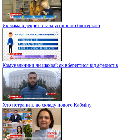
Як мама в декреті стала успішною блогеркою
Комунальники чи шахраї: як вберегтися від аферистів
Хто потрапить до складу нового Кабміну