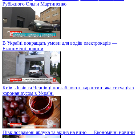
Рубіжного Ольги Мартиненко
В Україні покращать умови для водіїв електрокарів —
Економічні новини
Київ, Львів та Чернівці послаблюють карантин: яка ситуація з
коронавірусом в Україні
Півкілограмові яблука та акциз на вино — Економічні новини