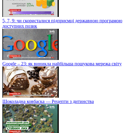
5, 7, 9: чи скористалися підприємці державною програмою
доступних позик
Google – 23: як виникла найбільша пошукова мережа світу
Шоколадна ковбаска — Рецепти з дитинства