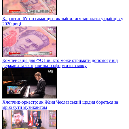
Карантин б'є по гаманцях: як змінилися зарплати українців у
2020 році
Компенсація для ФОПів: хто може отримати допомогу від
держави та як правильно оформити заявку
Хлопчик-оркестр: як Женя Чеславський щодня бореться за
мрію бути музикантом