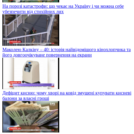
На порозі катастрофи: що чекає на Україну і чи можна себе
убезпечити від стихійних лих
Маколею Калкіну – 40: історія найвідомішого кінохлопчика та
його довгоочікуване повернення на екрани
Дефіцит кисню: чому хворі на ковід змушені купувати кисневі
балони за власні гроші