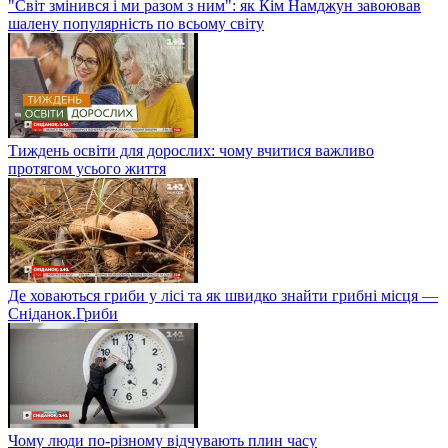
"Світ змінився і ми разом з ним": як Кім Намджун завоював
шалену популярність по всьому світу
Тиждень освіти для дорослих: чому вчитися важливо
протягом усього життя
Де ховаються гриби у лісі та як швидко знайти грибні місця —
Сніданок.Гриби
Чому люди по-різному відчувають плин часу