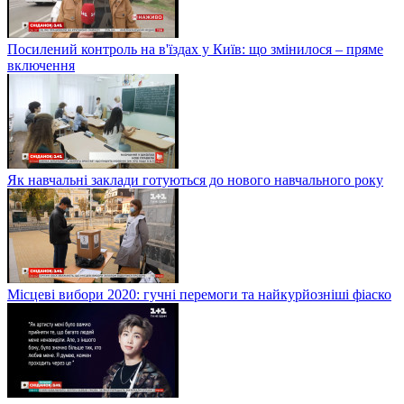
Посилений контроль на в'їздах у Київ: що змінилося – пряме
включення
Як навчальні заклади готуються до нового навчального року
Місцеві вибори 2020: гучні перемоги та найкурйозніші фіаско