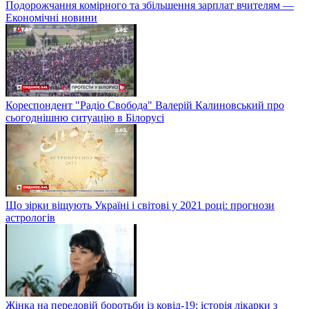
Подорожчання комірного та збільшення зарплат вчителям —
Економічні новини
Кореспондент "Радіо Свобода" Валерій Калиновський про
сьогоднішню ситуацію в Білорусі
Що зірки віщують Україні і світові у 2021 році: прогнози
астрологів
Жінка на передовій боротьби із ковід-19: історія лікарки з