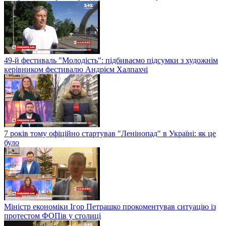
49-й фестиваль "Молодість": підбиваємо підсумки з художнім
керівником фестивалю Андрієм Халпахчі
7 років тому офіційно стартував "Ленінопад" в Україні: як це
було
Міністр економіки Ігор Петрашко прокоментував ситуацію із
протестом ФОПів у столиці