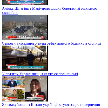
Алінка Шпагіна з Маріуполя щодня бореться зі рідкісною
хворобою
Секрети унікального енергоефективного будинку в столиці
У потягах Укрзалізниці з'являться поліцейські
Як евакуйовані з Китаю українці готуються до повернення