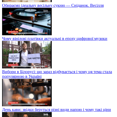
Обираємо ідеальну весільну сукню — Сніданок. Весілля
Чому вінілові платівки актуальні в епоху цифрової музики
Вибори в Білорусі: що зараз відбувається і чому ця тема стала
популярною в Україні
День кави: звідки беруться різні види напою і чому такі ціни