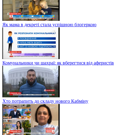
Як мама в декреті стала успішною блогеркою
Комунальники чи шахраї: як вберегтися від аферистів
Хто потрапить до складу нового Кабміну