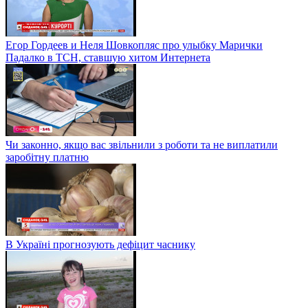
Егор Гордеев и Неля Шовкопляс про улыбку Марички
Падалко в ТСН, ставшую хитом Интернета
Чи законно, якщо вас звільнили з роботи та не виплатили
заробітну платню
В Україні прогнозують дефіцит часнику