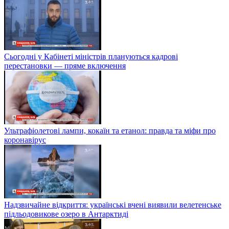
Сьогодні у Кабінеті міністрів плануються кадрові
перестановки — пряме включення
Ультрафіолетові лампи, кокаїн та етанол: правда та міфи про
коронавірус
Надзвичайне відкриття: українські вчені виявили велетенське
підльодовикове озеро в Антарктиді