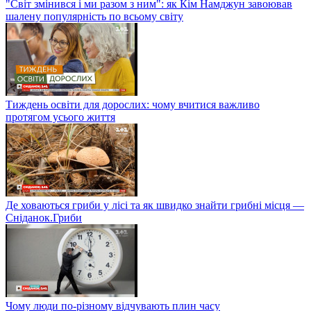
"Світ змінився і ми разом з ним": як Кім Намджун завоював
шалену популярність по всьому світу
Тиждень освіти для дорослих: чому вчитися важливо
протягом усього життя
Де ховаються гриби у лісі та як швидко знайти грибні місця —
Сніданок.Гриби
Чому люди по-різному відчувають плин часу