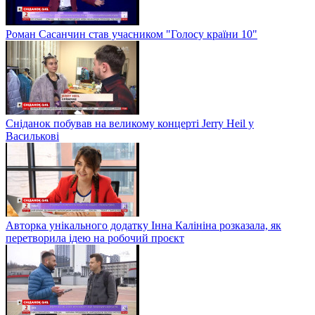
Роман Сасанчин став учасником "Голосу країни 10"
Сніданок побував на великому концерті Jerry Heil у
Василькові
Авторка унікального додатку Інна Калініна розказала, як
перетворила ідею на робочий проєкт