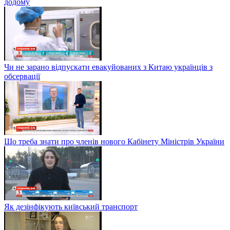
додому
Чи не зарано відпускати евакуйованих з Китаю українців з
обсервації
Що треба знати про членів нового Кабінету Міністрів України
Як дезінфікують київський транспорт