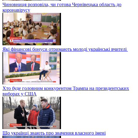
Чиновниця розповіла, чи готова Чернівецька область до
коронавірусу
Які фінансові бонуси отримають молоді українські вчителі
Хто буде головним конкурентом Трампа на президентських
виборах у США
Що українці знають про значення власного імені