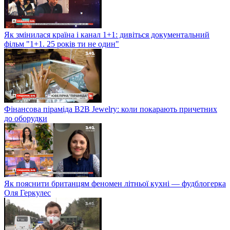
Як змінилася країна і канал 1+1: дивіться документальний
фільм "1+1. 25 років ти не один"
Фінансова піраміда B2B Jewelry: коли покарають причетних
до оборудки
Як пояснити британцям феномен літньої кухні — фудблогерка
Оля Геркулес