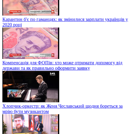
Карантин б'є по гаманцях: як змінилися зарплати українців у
2020 році
Компенсація для ФОПів: хто може отримати допомогу від
держави та як правильно оформити заявку
Хлопчик-оркестр: як Женя Чеславський щодня бореться за
мрію бути музикантом