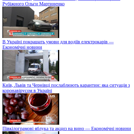
Рубіжного Ольги Мартиненко
В Україні покращать умови для водіїв електрокарів —
Економічні новини
Київ, Львів та Чернівці послаблюють карантин: яка ситуація з
коронавірусом в Україні
Півкілограмові яблука та акциз на вино — Економічні новини