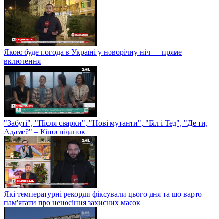
Якою буде погода в Україні у новорічну ніч — пряме
включення
"Забуті", "Після сварки", "Нові мутанти", "Біл і Тед", "Де ти,
Адаме?" – Кіносніданок
Які температурні рекорди фіксували цього дня та що варто
пам'ятати про неносіння захисних масок