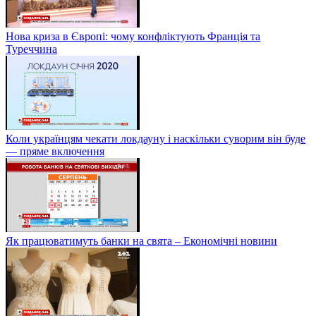
Нова криза в Європі: чому конфліктують Франція та
Туреччина
Коли українцям чекати локдауну і наскільки суворим він буде
— пряме включення
Як працюватимуть банки на свята – Економічні новини