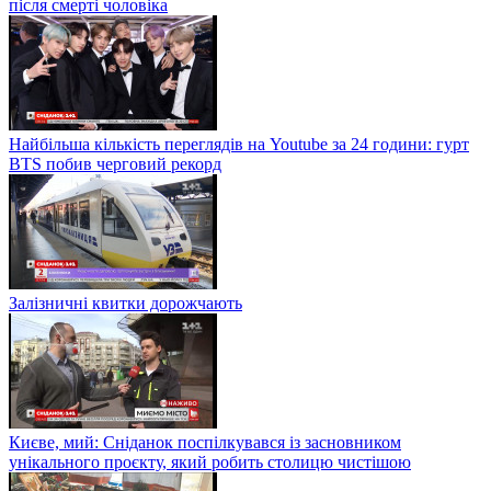
після смерті чоловіка
Найбільша кількість переглядів на Youtube за 24 години: гурт
BTS побив черговий рекорд
Залізничні квитки дорожчають
Києве, мий: Сніданок поспілкувався із засновником
унікального проєкту, який робить столицю чистішою