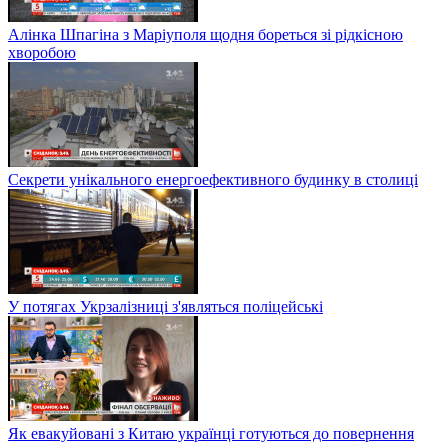
Алінка Шпагіна з Маріуполя щодня бореться зі рідкісною
хворобою
Секрети унікального енергоефективного будинку в столиці
У потягах Укрзалізниці з'являться поліцейські
Як евакуйовані з Китаю українці готуються до повернення