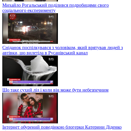
Михайло Рогальський поділився подробицями свого
соціального експерименту
Сніданок поспілкувався з чоловіком, який врятував людей з
автівки, що вилетіла в Русанівський канал
Що таке сухий лід і коли він може бути небезпечним
Інтернет обурений поведінкою блогерки Катерини Діденко