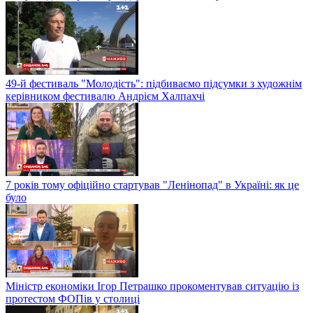
49-й фестиваль "Молодість": підбиваємо підсумки з художнім
керівником фестивалю Андрієм Халпахчі
7 років тому офіційно стартував "Ленінопад" в Україні: як це
було
Міністр економіки Ігор Петрашко прокоментував ситуацію із
протестом ФОПів у столиці