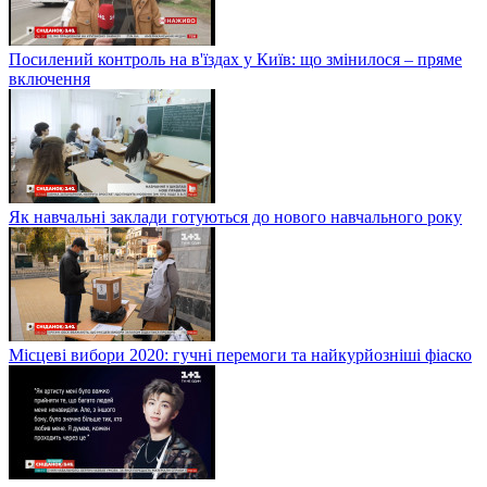
Посилений контроль на в'їздах у Київ: що змінилося – пряме
включення
Як навчальні заклади готуються до нового навчального року
Місцеві вибори 2020: гучні перемоги та найкурйозніші фіаско