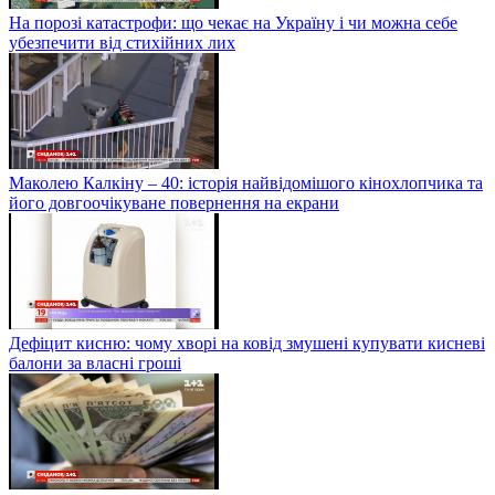
На порозі катастрофи: що чекає на Україну і чи можна себе
убезпечити від стихійних лих
Маколею Калкіну – 40: історія найвідомішого кінохлопчика та
його довгоочікуване повернення на екрани
Дефіцит кисню: чому хворі на ковід змушені купувати кисневі
балони за власні гроші