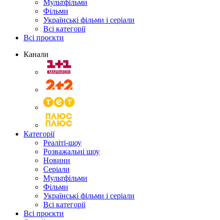
Мультфільми
Фільми
Українські фільми і серіали
Всі категорії
Всі проєкти
Канали
Категорії
Реаліті-шоу
Розважальні шоу
Новини
Серіали
Мультфільми
Фільми
Українські фільми і серіали
Всі категорії
Всі проєкти