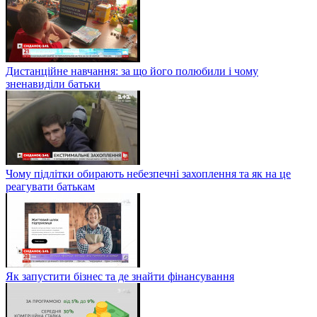
Дистанційне навчання: за що його полюбили і чому
зненавиділи батьки
Чому підлітки обирають небезпечні захоплення та як на це
реагувати батькам
Як запустити бізнес та де знайти фінансування