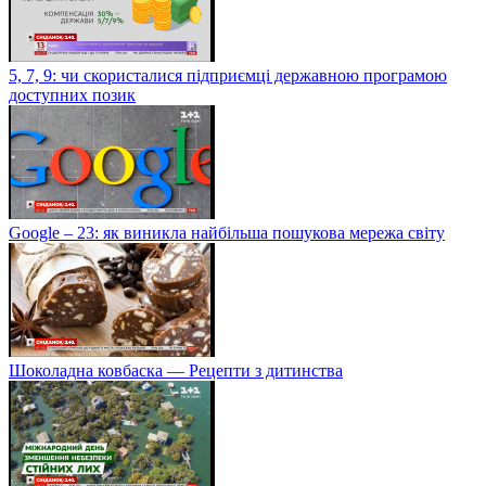
5, 7, 9: чи скористалися підприємці державною програмою
доступних позик
Google – 23: як виникла найбільша пошукова мережа світу
Шоколадна ковбаска — Рецепти з дитинства