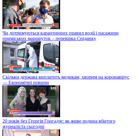
Чи дотримуються карантинних правил водії і пасажири
приміських маршруток – перевірка Сніданку
Скільки держава виплатить медикам, хворим на коронавірус
— Економічні новини
20 років без Георгія Гонгадзе: як живе родина вбитого
журналіста сьогодні