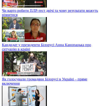
Чи варто робити ПЛР-тест двічі та чому результати можуть
різнитися
Кандидат у президенти Білорусі Анна Канопацька про
ситуацію в країні
Як голосували громадяни Білорусі в Україні – пряме
включення