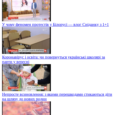
У чому феномен протестів у Білорусі — влог Сніданку з 1+1
Коронавірус і освіта: чи повернуться українські школярі за
парти у вересні
Непросте всиновлення: з якими перешкодами стикаються діти
на шляху до нових родин