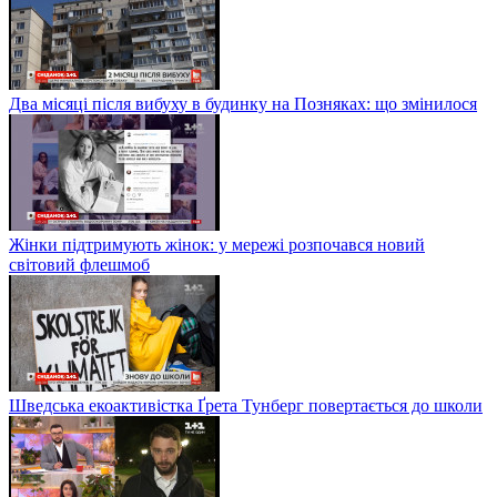
Два місяці після вибуху в будинку на Позняках: що змінилося
Жінки підтримують жінок: у мережі розпочався новий
світовий флешмоб
Шведська екоактивістка Ґрета Тунберг повертається до школи