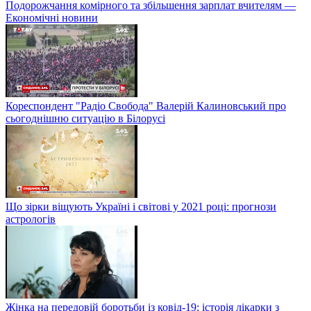
Подорожчання комірного та збільшення зарплат вчителям —
Економічні новини
Кореспондент "Радіо Свобода" Валерій Калиновський про
сьогоднішню ситуацію в Білорусі
Що зірки віщують Україні і світові у 2021 році: прогнози
астрологів
Жінка на передовій боротьби із ковід-19: історія лікарки з