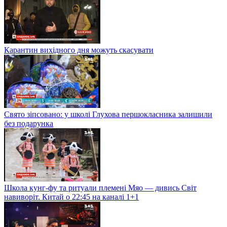
Карантин вихідного дня можуть скасувати
Свято зіпсовано: у школі Глухова першокласника залишили
без подарунка
Школа кунг-фу та ритуали племені Мяо — дивись Світ
навиворіт. Китай о 22:45 на каналі 1+1