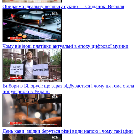
Обираємо ідеальну весільну сукню — Сніданок. Весілля
Чому вінілові платівки актуальні в епоху цифрової музики
Вибори в Білорусі: що зараз відбувається і чому ця тема стала
популярною в Україні
День кави: звідки беруться різні види напою і чому такі ціни