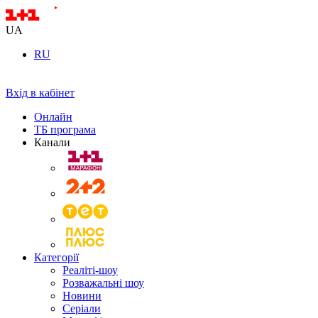
UA
RU
Вхід в кабінет
Онлайн
ТБ програма
Канали
Категорії
Реаліті-шоу
Розважальні шоу
Новини
Серіали