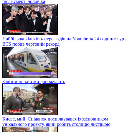
після смерті чоловіка
Найбільша кількість переглядів на Youtube за 24 години: гурт
BTS побив черговий рекорд
Залізничні квитки дорожчають
Києве, мий: Сніданок поспілкувався із засновником
унікального проєкту, який робить столицю чистішою