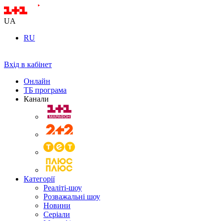
UA
RU
Вхід в кабінет
Онлайн
ТБ програма
Канали
Категорії
Реаліті-шоу
Розважальні шоу
Новини
Серіали