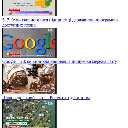
5, 7, 9: чи скористалися підприємці державною програмою
доступних позик
Google – 23: як виникла найбільша пошукова мережа світу
Шоколадна ковбаска — Рецепти з дитинства