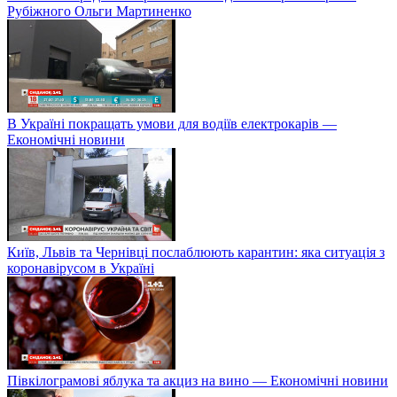
Рубіжного Ольги Мартиненко
В Україні покращать умови для водіїв електрокарів —
Економічні новини
Київ, Львів та Чернівці послаблюють карантин: яка ситуація з
коронавірусом в Україні
Півкілограмові яблука та акциз на вино — Економічні новини