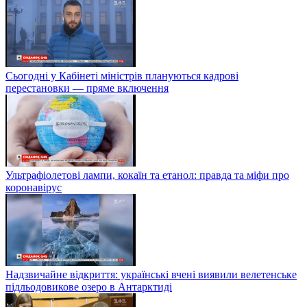
Сьогодні у Кабінеті міністрів плануються кадрові
перестановки — пряме включення
Ультрафіолетові лампи, кокаїн та етанол: правда та міфи про
коронавірус
Надзвичайне відкриття: українські вчені виявили велетенське
підльодовикове озеро в Антарктиді