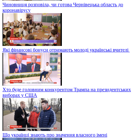
Чиновниця розповіла, чи готова Чернівецька область до
коронавірусу
Які фінансові бонуси отримають молоді українські вчителі
Хто буде головним конкурентом Трампа на президентських
виборах у США
Що українці знають про значення власного імені