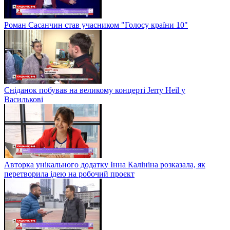
Роман Сасанчин став учасником "Голосу країни 10"
Сніданок побував на великому концерті Jerry Heil у
Василькові
Авторка унікального додатку Інна Калініна розказала, як
перетворила ідею на робочий проєкт