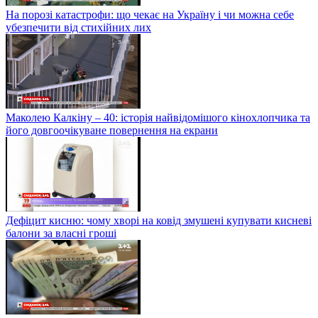
На порозі катастрофи: що чекає на Україну і чи можна себе
убезпечити від стихійних лих
Маколею Калкіну – 40: історія найвідомішого кінохлопчика та
його довгоочікуване повернення на екрани
Дефіцит кисню: чому хворі на ковід змушені купувати кисневі
балони за власні гроші