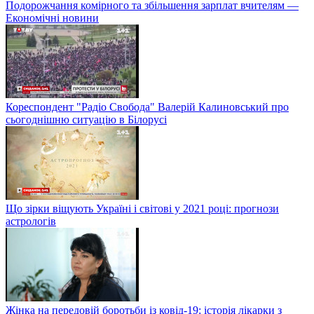
Подорожчання комірного та збільшення зарплат вчителям —
Економічні новини
Кореспондент "Радіо Свобода" Валерій Калиновський про
сьогоднішню ситуацію в Білорусі
Що зірки віщують Україні і світові у 2021 році: прогнози
астрологів
Жінка на передовій боротьби із ковід-19: історія лікарки з