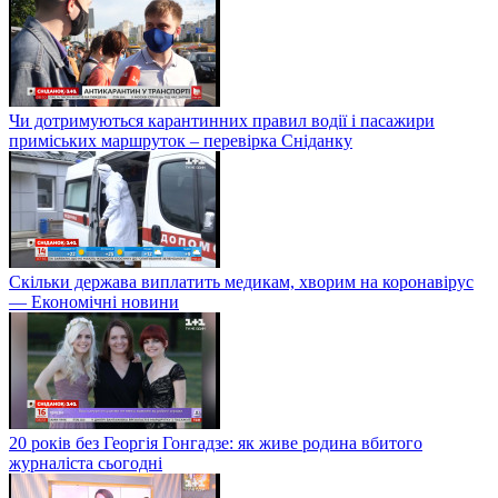
Чи дотримуються карантинних правил водії і пасажири
приміських маршруток – перевірка Сніданку
Скільки держава виплатить медикам, хворим на коронавірус
— Економічні новини
20 років без Георгія Гонгадзе: як живе родина вбитого
журналіста сьогодні