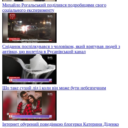
Михайло Рогальський поділився подробицями свого
соціального експерименту
Сніданок поспілкувався з чоловіком, який врятував людей з
автівки, що вилетіла в Русанівський канал
Що таке сухий лід і коли він може бути небезпечним
Інтернет обурений поведінкою блогерки Катерини Діденко