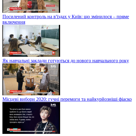
Посилений контроль на в'їздах у Київ: що змінилося – пряме
включення
Як навчальні заклади готуються до нового навчального року
Місцеві вибори 2020: гучні перемоги та найкурйозніші фіаско