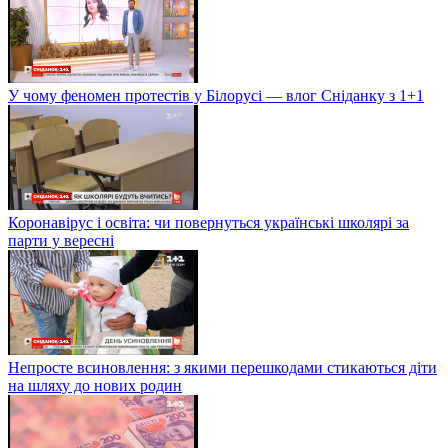
У чому феномен протестів у Білорусі — влог Сніданку з 1+1
Коронавірус і освіта: чи повернуться українські школярі за
парти у вересні
Непросте всиновлення: з якими перешкодами стикаються діти
на шляху до нових родин