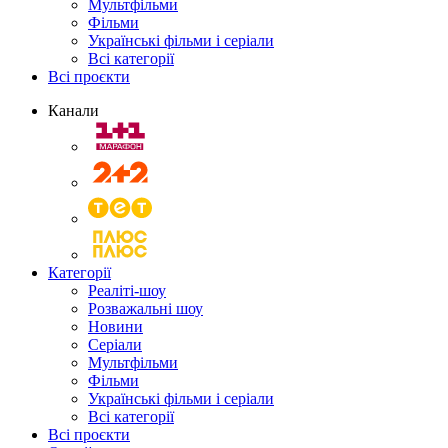
Мультфільми
Фільми
Українські фільми і серіали
Всі категорії
Всі проєкти
Канали
Категорії
Реаліті-шоу
Розважальні шоу
Новини
Серіали
Мультфільми
Фільми
Українські фільми і серіали
Всі категорії
Всі проєкти