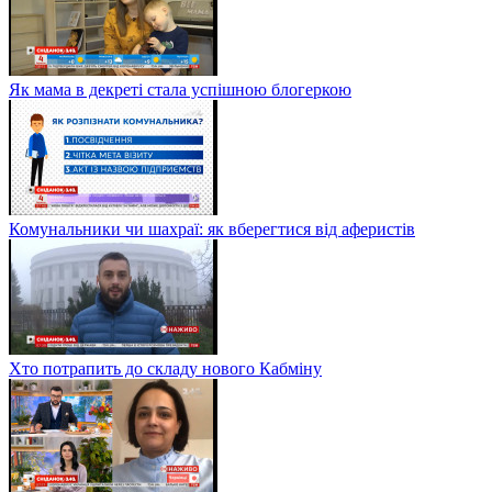
Як мама в декреті стала успішною блогеркою
Комунальники чи шахраї: як вберегтися від аферистів
Хто потрапить до складу нового Кабміну