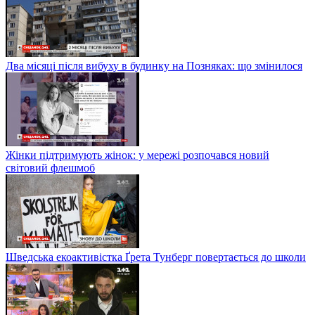
Два місяці після вибуху в будинку на Позняках: що змінилося
Жінки підтримують жінок: у мережі розпочався новий
світовий флешмоб
Шведська екоактивістка Ґрета Тунберг повертається до школи