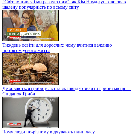
"Світ змінився і ми разом з ним": як Кім Намджун завоював
шалену популярність по всьому світу
Тиждень освіти для дорослих: чому вчитися важливо
протягом усього життя
Де ховаються гриби у лісі та як швидко знайти грибні місця —
Сніданок.Гриби
Чому люди по-різному відчувають плин часу