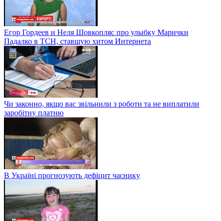
Егор Гордеев и Неля Шовкопляс про улыбку Марички
Падалко в ТСН, ставшую хитом Интернета
Чи законно, якщо вас звільнили з роботи та не виплатили
заробітну платню
В Україні прогнозують дефіцит часнику