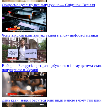
Обираємо ідеальну весільну сукню — Сніданок. Весілля
Чому вінілові платівки актуальні в епоху цифрової музики
Вибори в Білорусі: що зараз відбувається і чому ця тема стала
популярною в Україні
День кави: звідки беруться різні види напою і чому такі ціни