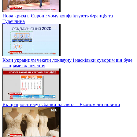
Нова криза в Європі: чому конфліктують Франція та
Туреччина
Коли українцям чекати локдауну і наскільки суворим він буде
— пряме включення
Як працюватимуть банки на свята – Економічні новини