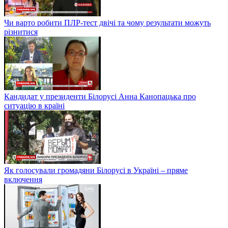
Чи варто робити ПЛР-тест двічі та чому результати можуть
різнитися
Кандидат у президенти Білорусі Анна Канопацька про
ситуацію в країні
Як голосували громадяни Білорусі в Україні – пряме
включення