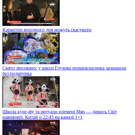
Карантин вихідного дня можуть скасувати
Свято зіпсовано: у школі Глухова першокласника залишили
без подарунка
Школа кунг-фу та ритуали племені Мяо — дивись Світ
навиворіт. Китай о 22:45 на каналі 1+1