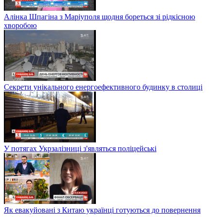
Алінка Шпагіна з Маріуполя щодня бореться зі рідкісною
хворобою
Секрети унікального енергоефективного будинку в столиці
У потягах Укрзалізниці з'являться поліцейські
Як евакуйовані з Китаю українці готуються до повернення