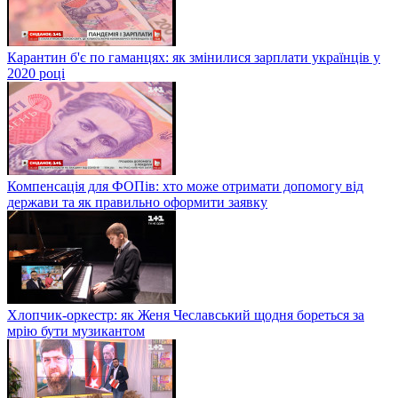
Карантин б'є по гаманцях: як змінилися зарплати українців у
2020 році
Компенсація для ФОПів: хто може отримати допомогу від
держави та як правильно оформити заявку
Хлопчик-оркестр: як Женя Чеславський щодня бореться за
мрію бути музикантом