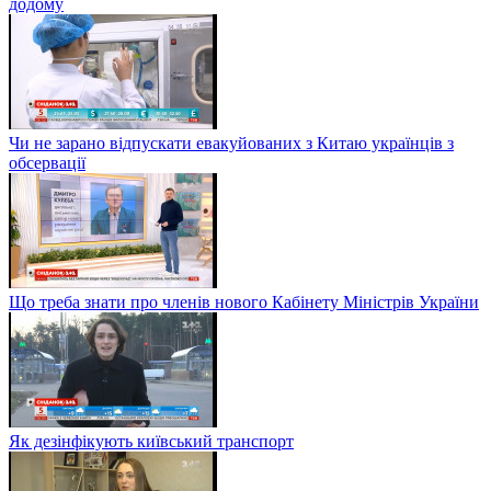
додому
Чи не зарано відпускати евакуйованих з Китаю українців з
обсервації
Що треба знати про членів нового Кабінету Міністрів України
Як дезінфікують київський транспорт