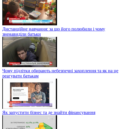
Дистанційне навчання: за що його полюбили і чому
зненавиділи батьки
Чому підлітки обирають небезпечні захоплення та як на це
реагувати батькам
Як запустити бізнес та де знайти фінансування