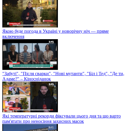
Якою буде погода в Україні у новорічну ніч — пряме
включення
"Забуті", "Після сварки", "Нові мутанти", "Біл і Тед", "Де ти,
Адаме?" – Кіносніданок
Які температурні рекорди фіксували цього дня та що варто
пам'ятати про неносіння захисних масок