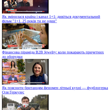
Як змінилася країна і канал 1+1: дивіться документальний
фільм "1+1. 25 років ти не один"
Фінансова піраміда B2B Jewelry: коли покарають причетних
до оборудки
Як пояснити британцям феномен літньої кухні — фудблогерка
Оля Геркулес