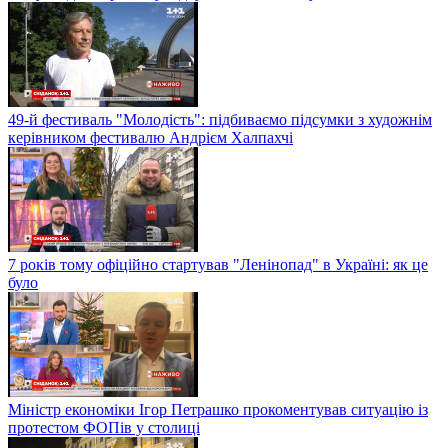
49-й фестиваль "Молодість": підбиваємо підсумки з художнім
керівником фестивалю Андрієм Халпахчі
7 років тому офіційно стартував "Ленінопад" в Україні: як це
було
Міністр економіки Ігор Петрашко прокоментував ситуацію із
протестом ФОПів у столиці