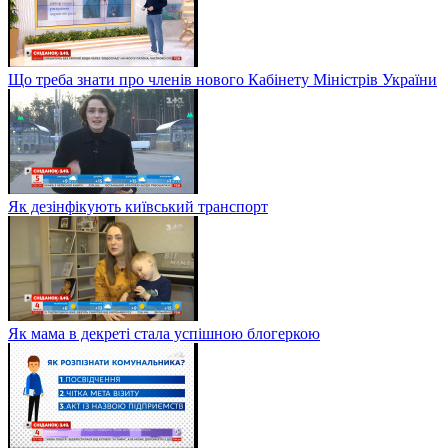
Що треба знати про членів нового Кабінету Міністрів України
Як дезінфікують київський транспорт
Як мама в декреті стала успішною блогеркою