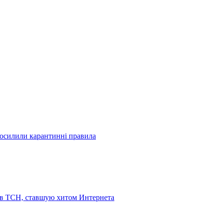
посилили карантинні правила
 в ТСН, ставшую хитом Интернета