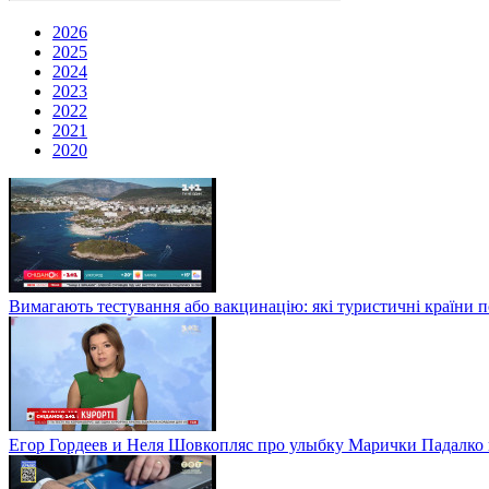
2026
2025
2024
2023
2022
2021
2020
Вимагають тестування або вакцинацію: які туристичні країни 
Егор Гордеев и Неля Шовкопляс про улыбку Марички Падалко