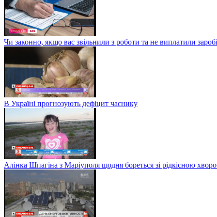
Чи законно, якщо вас звільнили з роботи та не виплатили заро
В Україні прогнозують дефіцит часнику
Алінка Шпагіна з Маріуполя щодня бореться зі рідкісною хвор