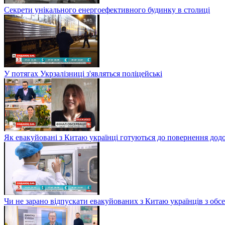
Секрети унікального енергоефективного будинку в столиці
У потягах Укрзалізниці з'являться поліцейські
Як евакуйовані з Китаю українці готуються до повернення дод
Чи не зарано відпускати евакуйованих з Китаю українців з обсе