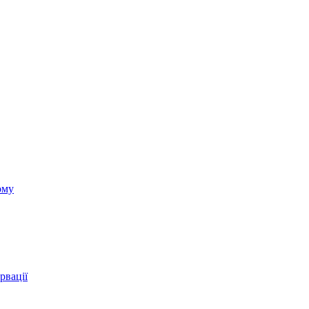
ому
рвації