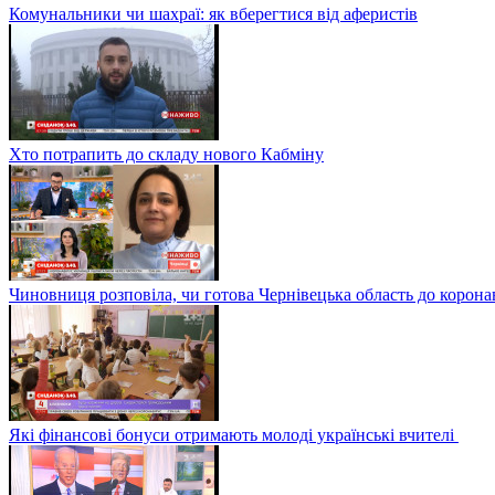
Комунальники чи шахраї: як вберегтися від аферистів
Хто потрапить до складу нового Кабміну
Чиновниця розповіла, чи готова Чернівецька область до корона
Які фінансові бонуси отримають молоді українські вчителі