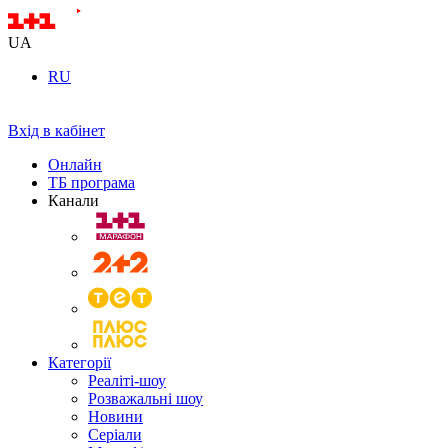
UA
RU
Вхід в кабінет
Онлайн
ТБ програма
Канали
Категорії
Реаліті-шоу
Розважальні шоу
Новини
Серіали