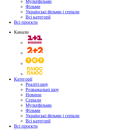
Мультфільми
Фільми
Українські фільми і серіали
Всі категорії
Всі проєкти
Канали
Категорії
Реаліті-шоу
Розважальні шоу
Новини
Серіали
Мультфільми
Фільми
Українські фільми і серіали
Всі категорії
Всі проєкти