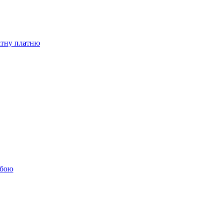
бітну платню
обою