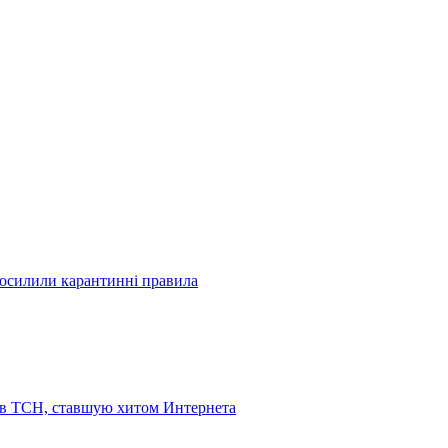
посилили карантинні правила
 в ТСН, ставшую хитом Интернета