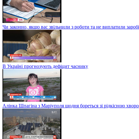
Чи законно, якщо вас звільнили з роботи та не виплатили заро
В Україні прогнозують дефіцит часнику
Алінка Шпагіна з Маріуполя щодня бореться зі рідкісною хвор