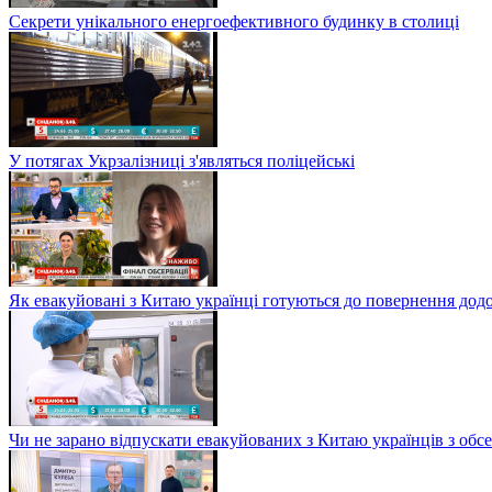
Секрети унікального енергоефективного будинку в столиці
У потягах Укрзалізниці з'являться поліцейські
Як евакуйовані з Китаю українці готуються до повернення дод
Чи не зарано відпускати евакуйованих з Китаю українців з обсе