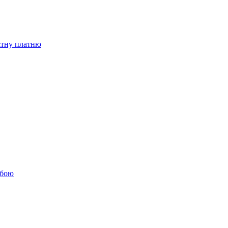
бітну платню
обою