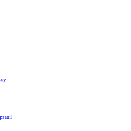
ому
рвації