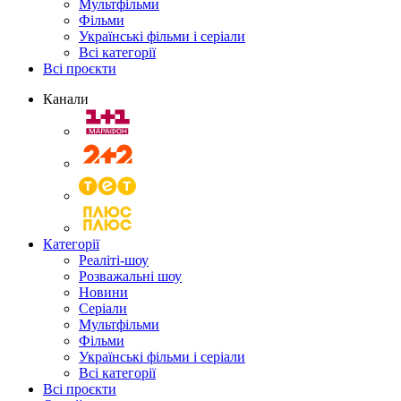
Мультфільми
Фільми
Українські фільми і серіали
Всі категорії
Всі проєкти
Канали
Категорії
Реаліті-шоу
Розважальні шоу
Новини
Серіали
Мультфільми
Фільми
Українські фільми і серіали
Всі категорії
Всі проєкти