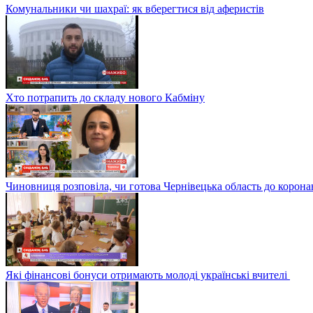
Комунальники чи шахраї: як вберегтися від аферистів
Хто потрапить до складу нового Кабміну
Чиновниця розповіла, чи готова Чернівецька область до корона
Які фінансові бонуси отримають молоді українські вчителі