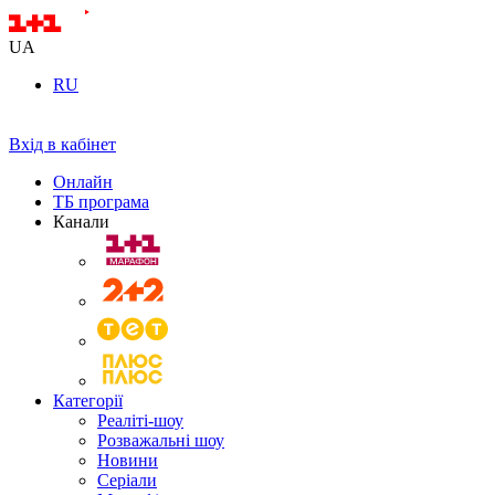
UA
RU
Вхід в кабінет
Онлайн
ТБ програма
Канали
Категорії
Реаліті-шоу
Розважальні шоу
Новини
Серіали