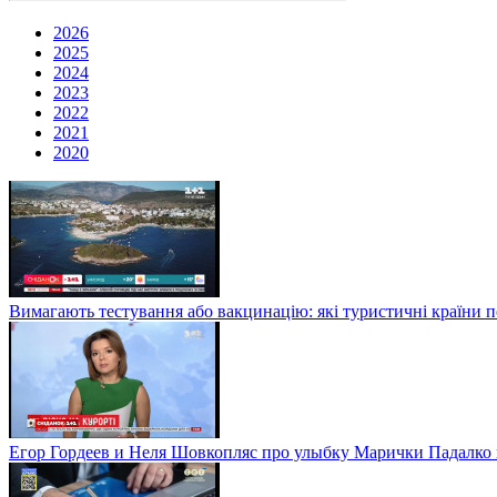
2026
2025
2024
2023
2022
2021
2020
Вимагають тестування або вакцинацію: які туристичні країни 
Егор Гордеев и Неля Шовкопляс про улыбку Марички Падалко