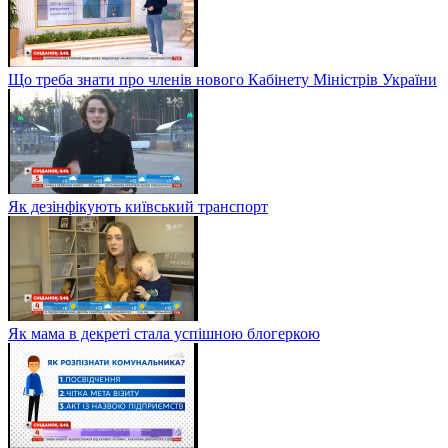
Що треба знати про членів нового Кабінету Міністрів України
Як дезінфікують київський транспорт
Як мама в декреті стала успішною блогеркою