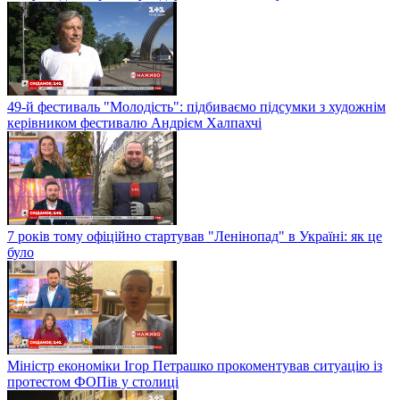
49-й фестиваль "Молодість": підбиваємо підсумки з художнім
керівником фестивалю Андрієм Халпахчі
7 років тому офіційно стартував "Ленінопад" в Україні: як це
було
Міністр економіки Ігор Петрашко прокоментував ситуацію із
протестом ФОПів у столиці