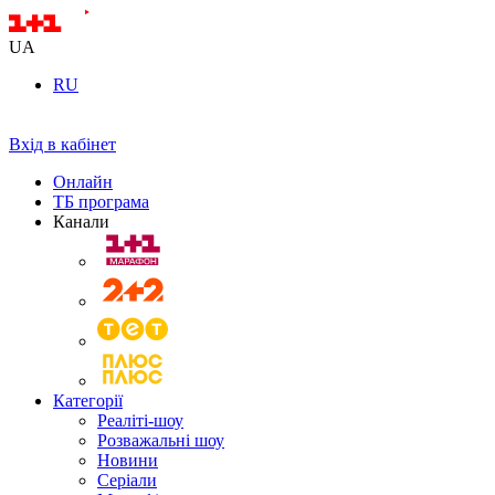
UA
RU
Вхід в кабінет
Онлайн
ТБ програма
Канали
Категорії
Реаліті-шоу
Розважальні шоу
Новини
Серіали