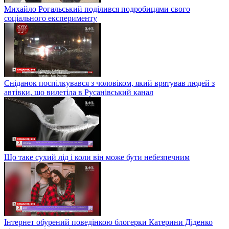
Михайло Рогальський поділився подробицями свого
соціального експерименту
Сніданок поспілкувався з чоловіком, який врятував людей з
автівки, що вилетіла в Русанівський канал
Що таке сухий лід і коли він може бути небезпечним
Інтернет обурений поведінкою блогерки Катерини Діденко