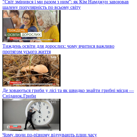
"Світ змінився і ми разом з ним": як Кім Намджун завоював
шалену популярність по всьому світу
Тиждень освіти для дорослих: чому вчитися важливо
протягом усього життя
Де ховаються гриби у лісі та як швидко знайти грибні місця —
Сніданок.Гриби
Чому люди по-різному відчувають плин часу