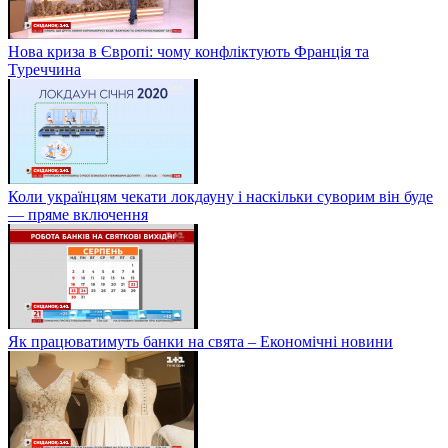
Нова криза в Європі: чому конфліктують Франція та
Туреччина
Коли українцям чекати локдауну і наскільки суворим він буде
— пряме включення
Як працюватимуть банки на свята – Економічні новини