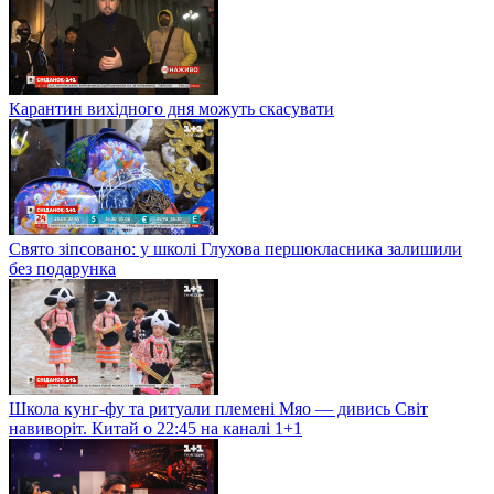
Карантин вихідного дня можуть скасувати
Свято зіпсовано: у школі Глухова першокласника залишили
без подарунка
Школа кунг-фу та ритуали племені Мяо — дивись Світ
навиворіт. Китай о 22:45 на каналі 1+1