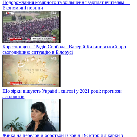
Подорожчання комірного та збільшення зарплат вчителям —
Економічні новини
Кореспондент "Радіо Свобода" Валерій Калиновський про
сьогоднішню ситуацію в Білорусі
Що зірки віщують Україні і світові у 2021 році: прогнози
астрологів
Жінка на передовій боротьби із ковід-19: історія лікарки з