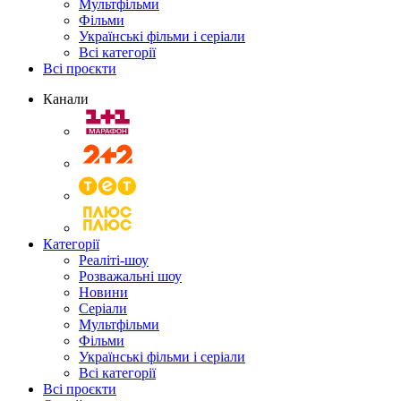
Мультфільми
Фільми
Українські фільми і серіали
Всі категорії
Всі проєкти
Канали
Категорії
Реаліті-шоу
Розважальні шоу
Новини
Серіали
Мультфільми
Фільми
Українські фільми і серіали
Всі категорії
Всі проєкти