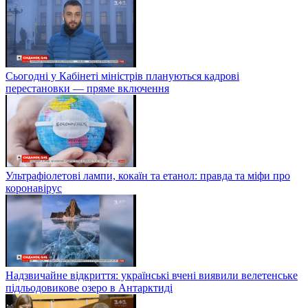
Сьогодні у Кабінеті міністрів плануються кадрові
перестановки — пряме включення
Ультрафіолетові лампи, кокаїн та етанол: правда та міфи про
коронавірус
Надзвичайне відкриття: українські вчені виявили велетенське
підльодовикове озеро в Антарктиді