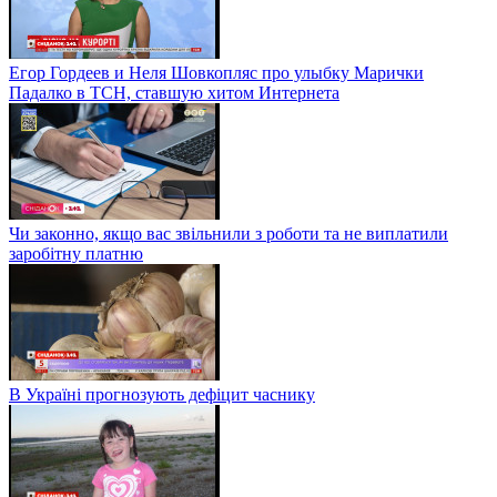
Егор Гордеев и Неля Шовкопляс про улыбку Марички
Падалко в ТСН, ставшую хитом Интернета
Чи законно, якщо вас звільнили з роботи та не виплатили
заробітну платню
В Україні прогнозують дефіцит часнику