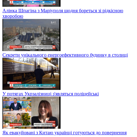
Алінка Шпагіна з Маріуполя щодня бореться зі рідкісною
хворобою
Секрети унікального енергоефективного будинку в столиці
У потягах Укрзалізниці з'являться поліцейські
Як евакуйовані з Китаю українці готуються до повернення