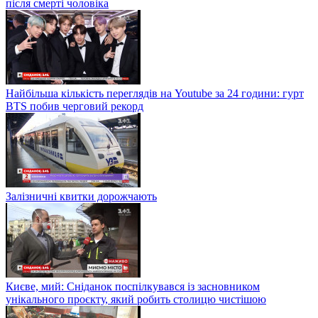
після смерті чоловіка
Найбільша кількість переглядів на Youtube за 24 години: гурт
BTS побив черговий рекорд
Залізничні квитки дорожчають
Києве, мий: Сніданок поспілкувався із засновником
унікального проєкту, який робить столицю чистішою