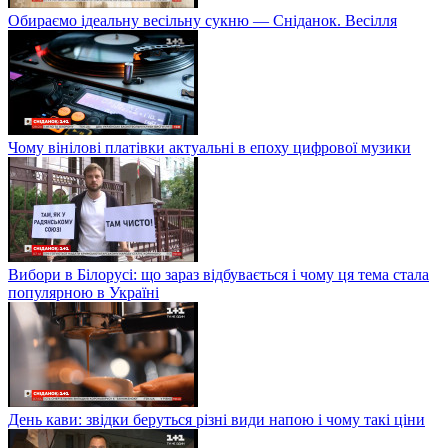
Обираємо ідеальну весільну сукню — Сніданок. Весілля
Чому вінілові платівки актуальні в епоху цифрової музики
Вибори в Білорусі: що зараз відбувається і чому ця тема стала
популярною в Україні
День кави: звідки беруться різні види напою і чому такі ціни