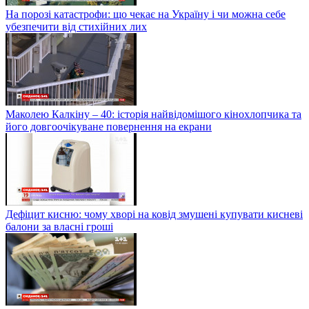
На порозі катастрофи: що чекає на Україну і чи можна себе
убезпечити від стихійних лих
Маколею Калкіну – 40: історія найвідомішого кінохлопчика та
його довгоочікуване повернення на екрани
Дефіцит кисню: чому хворі на ковід змушені купувати кисневі
балони за власні гроші