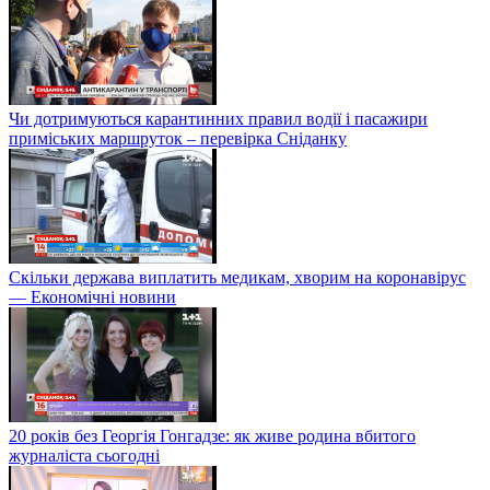
Чи дотримуються карантинних правил водії і пасажири
приміських маршруток – перевірка Сніданку
Скільки держава виплатить медикам, хворим на коронавірус
— Економічні новини
20 років без Георгія Гонгадзе: як живе родина вбитого
журналіста сьогодні