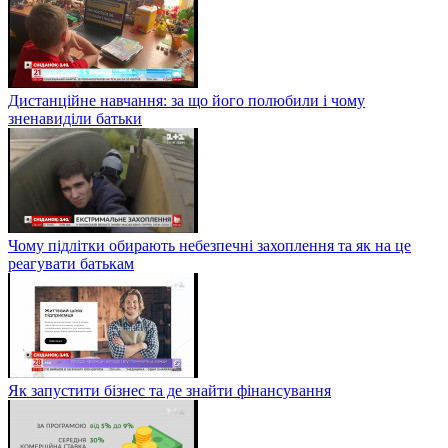
Дистанційне навчання: за що його полюбили і чому
зненавиділи батьки
Чому підлітки обирають небезпечні захоплення та як на це
реагувати батькам
Як запустити бізнес та де знайти фінансування