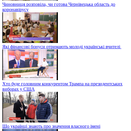
Чиновниця розповіла, чи готова Чернівецька область до
коронавірусу
Які фінансові бонуси отримають молоді українські вчителі
Хто буде головним конкурентом Трампа на президентських
виборах у США
Що українці знають про значення власного імені