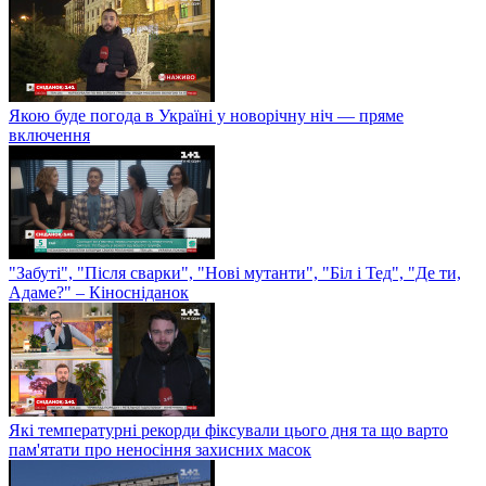
Якою буде погода в Україні у новорічну ніч — пряме
включення
"Забуті", "Після сварки", "Нові мутанти", "Біл і Тед", "Де ти,
Адаме?" – Кіносніданок
Які температурні рекорди фіксували цього дня та що варто
пам'ятати про неносіння захисних масок