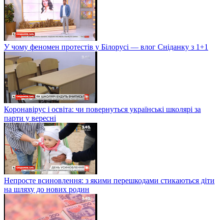
У чому феномен протестів у Білорусі — влог Сніданку з 1+1
Коронавірус і освіта: чи повернуться українські школярі за
парти у вересні
Непросте всиновлення: з якими перешкодами стикаються діти
на шляху до нових родин