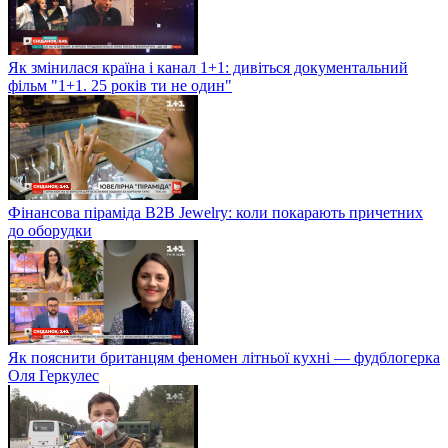
Як змінилася країна і канал 1+1: дивіться документальний
фільм "1+1. 25 років ти не один"
Фінансова піраміда B2B Jewelry: коли покарають причетних
до оборудки
Як пояснити британцям феномен літньої кухні — фудблогерка
Оля Геркулес