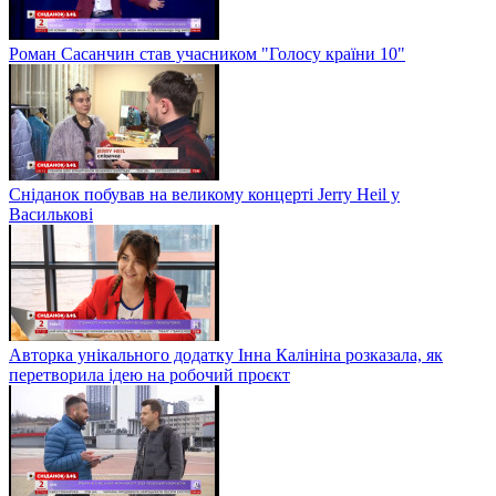
Роман Сасанчин став учасником "Голосу країни 10"
Сніданок побував на великому концерті Jerry Heil у
Василькові
Авторка унікального додатку Інна Калініна розказала, як
перетворила ідею на робочий проєкт