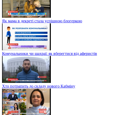
Як мама в декреті стала успішною блогеркою
Комунальники чи шахраї: як вберегтися від аферистів
Хто потрапить до складу нового Кабміну