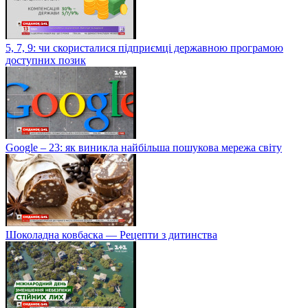
5, 7, 9: чи скористалися підприємці державною програмою
доступних позик
Google – 23: як виникла найбільша пошукова мережа світу
Шоколадна ковбаска — Рецепти з дитинства