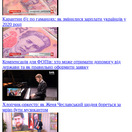
Карантин б'є по гаманцях: як змінилися зарплати українців у
2020 році
Компенсація для ФОПів: хто може отримати допомогу від
держави та як правильно оформити заявку
Хлопчик-оркестр: як Женя Чеславський щодня бореться за
мрію бути музикантом