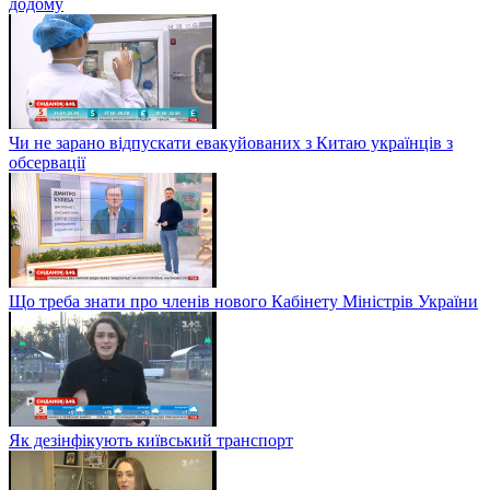
додому
Чи не зарано відпускати евакуйованих з Китаю українців з
обсервації
Що треба знати про членів нового Кабінету Міністрів України
Як дезінфікують київський транспорт