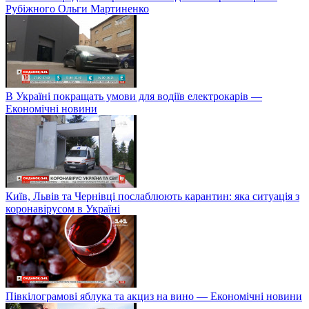
Рубіжного Ольги Мартиненко
В Україні покращать умови для водіїв електрокарів —
Економічні новини
Київ, Львів та Чернівці послаблюють карантин: яка ситуація з
коронавірусом в Україні
Півкілограмові яблука та акциз на вино — Економічні новини