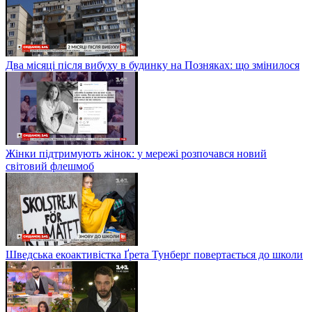
Два місяці після вибуху в будинку на Позняках: що змінилося
Жінки підтримують жінок: у мережі розпочався новий
світовий флешмоб
Шведська екоактивістка Ґрета Тунберг повертається до школи