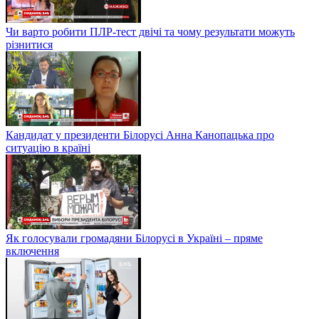
Чи варто робити ПЛР-тест двічі та чому результати можуть
різнитися
Кандидат у президенти Білорусі Анна Канопацька про
ситуацію в країні
Як голосували громадяни Білорусі в Україні – пряме
включення