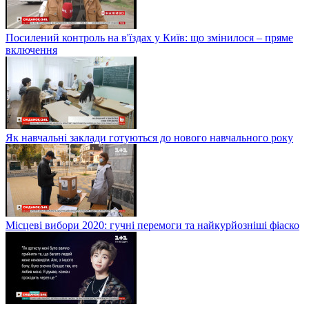
Посилений контроль на в'їздах у Київ: що змінилося – пряме
включення
Як навчальні заклади готуються до нового навчального року
Місцеві вибори 2020: гучні перемоги та найкурйозніші фіаско