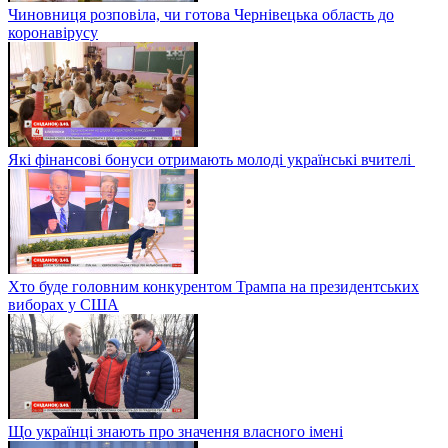
Чиновниця розповіла, чи готова Чернівецька область до
коронавірусу
Які фінансові бонуси отримають молоді українські вчителі
Хто буде головним конкурентом Трампа на президентських
виборах у США
Що українці знають про значення власного імені