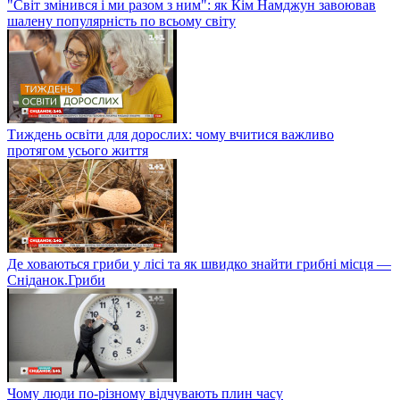
"Світ змінився і ми разом з ним": як Кім Намджун завоював
шалену популярність по всьому світу
Тиждень освіти для дорослих: чому вчитися важливо
протягом усього життя
Де ховаються гриби у лісі та як швидко знайти грибні місця —
Сніданок.Гриби
Чому люди по-різному відчувають плин часу