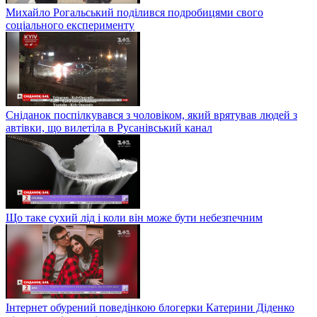
Михайло Рогальський поділився подробицями свого
соціального експерименту
Сніданок поспілкувався з чоловіком, який врятував людей з
автівки, що вилетіла в Русанівський канал
Що таке сухий лід і коли він може бути небезпечним
Інтернет обурений поведінкою блогерки Катерини Діденко