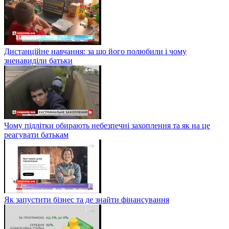
Дистанційне навчання: за що його полюбили і чому
зненавиділи батьки
Чому підлітки обирають небезпечні захоплення та як на це
реагувати батькам
Як запустити бізнес та де знайти фінансування