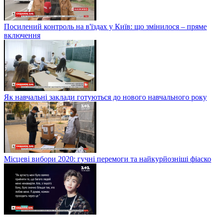
Посилений контроль на в'їздах у Київ: що змінилося – пряме
включення
Як навчальні заклади готуються до нового навчального року
Місцеві вибори 2020: гучні перемоги та найкурйозніші фіаско