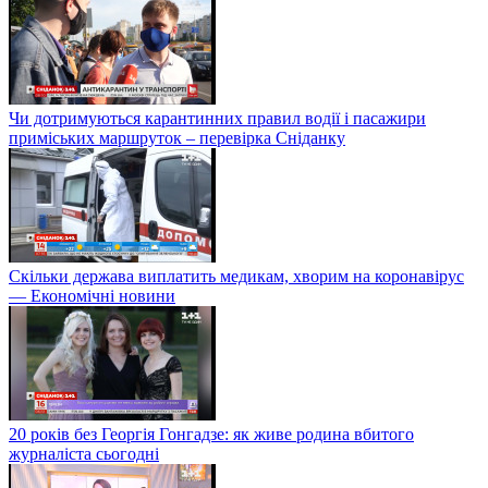
Чи дотримуються карантинних правил водії і пасажири
приміських маршруток – перевірка Сніданку
Скільки держава виплатить медикам, хворим на коронавірус
— Економічні новини
20 років без Георгія Гонгадзе: як живе родина вбитого
журналіста сьогодні