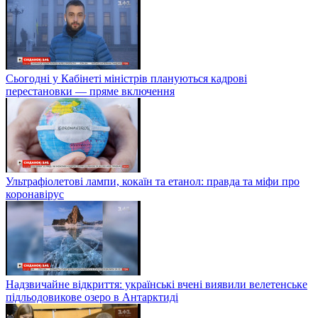
Сьогодні у Кабінеті міністрів плануються кадрові
перестановки — пряме включення
Ультрафіолетові лампи, кокаїн та етанол: правда та міфи про
коронавірус
Надзвичайне відкриття: українські вчені виявили велетенське
підльодовикове озеро в Антарктиді