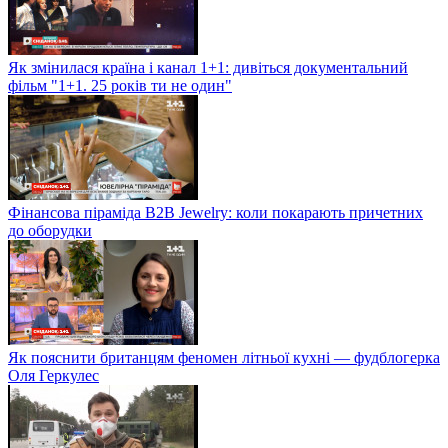
Як змінилася країна і канал 1+1: дивіться документальний
фільм "1+1. 25 років ти не один"
Фінансова піраміда B2B Jewelry: коли покарають причетних
до оборудки
Як пояснити британцям феномен літньої кухні — фудблогерка
Оля Геркулес