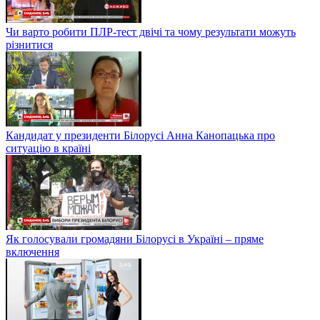
Чи варто робити ПЛР-тест двічі та чому результати можуть
різнитися
Кандидат у президенти Білорусі Анна Канопацька про
ситуацію в країні
Як голосували громадяни Білорусі в Україні – пряме
включення