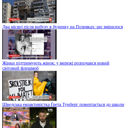
Два місяці після вибуху в будинку на Позняках: що змінилося
Жінки підтримують жінок: у мережі розпочався новий
світовий флешмоб
Шведська екоактивістка Ґрета Тунберг повертається до школи