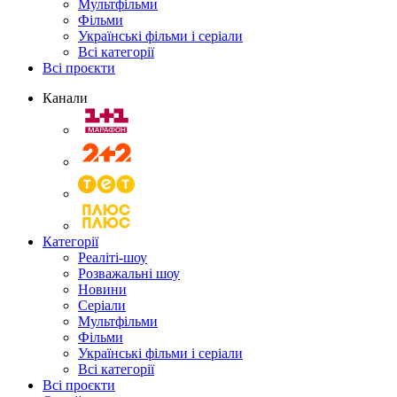
Мультфільми
Фільми
Українські фільми і серіали
Всі категорії
Всі проєкти
Канали
Категорії
Реаліті-шоу
Розважальні шоу
Новини
Серіали
Мультфільми
Фільми
Українські фільми і серіали
Всі категорії
Всі проєкти