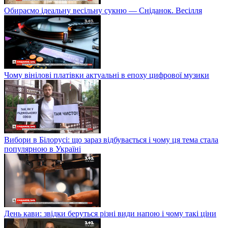
Обираємо ідеальну весільну сукню — Сніданок. Весілля
Чому вінілові платівки актуальні в епоху цифрової музики
Вибори в Білорусі: що зараз відбувається і чому ця тема стала
популярною в Україні
День кави: звідки беруться різні види напою і чому такі ціни