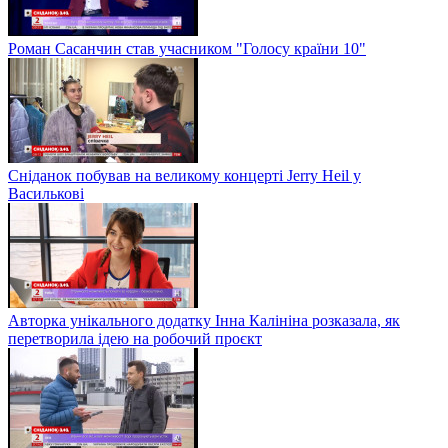
Роман Сасанчин став учасником "Голосу країни 10"
Сніданок побував на великому концерті Jerry Heil у
Василькові
Авторка унікального додатку Інна Калініна розказала, як
перетворила ідею на робочий проєкт