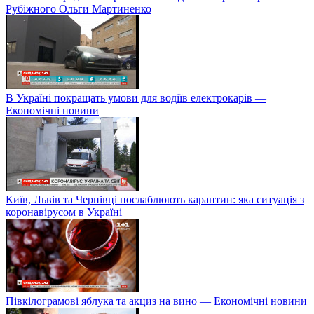
Рубіжного Ольги Мартиненко
В Україні покращать умови для водіїв електрокарів —
Економічні новини
Київ, Львів та Чернівці послаблюють карантин: яка ситуація з
коронавірусом в Україні
Півкілограмові яблука та акциз на вино — Економічні новини