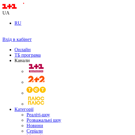
UA
RU
Вхід в кабінет
Онлайн
ТБ програма
Канали
Категорії
Реаліті-шоу
Розважальні шоу
Новини
Серіали