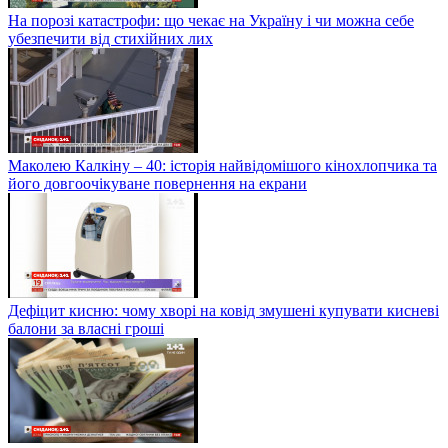
На порозі катастрофи: що чекає на Україну і чи можна себе
убезпечити від стихійних лих
Маколею Калкіну – 40: історія найвідомішого кінохлопчика та
його довгоочікуване повернення на екрани
Дефіцит кисню: чому хворі на ковід змушені купувати кисневі
балони за власні гроші