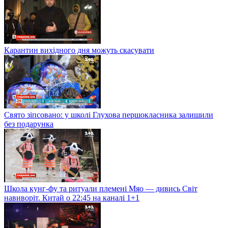
Карантин вихідного дня можуть скасувати
Свято зіпсовано: у школі Глухова першокласника залишили
без подарунка
Школа кунг-фу та ритуали племені Мяо — дивись Світ
навиворіт. Китай о 22:45 на каналі 1+1