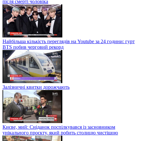
після смерті чоловіка
Найбільша кількість переглядів на Youtube за 24 години: гурт
BTS побив черговий рекорд
Залізничні квитки дорожчають
Києве, мий: Сніданок поспілкувався із засновником
унікального проєкту, який робить столицю чистішою