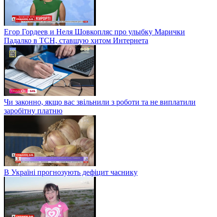
Егор Гордеев и Неля Шовкопляс про улыбку Марички
Падалко в ТСН, ставшую хитом Интернета
Чи законно, якщо вас звільнили з роботи та не виплатили
заробітну платню
В Україні прогнозують дефіцит часнику