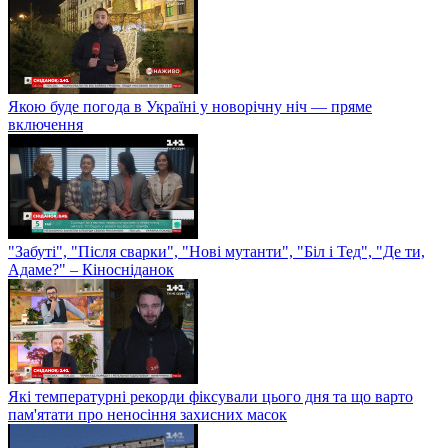
Якою буде погода в Україні у новорічну ніч — пряме
включення
"Забуті", "Після сварки", "Нові мутанти", "Біл і Тед", "Де ти,
Адаме?" – Кіносніданок
Які температурні рекорди фіксували цього дня та що варто
пам'ятати про неносіння захисних масок