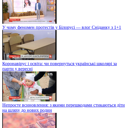
У чому феномен протестів у Білорусі — влог Сніданку з 1+1
Коронавірус і освіта: чи повернуться українські школярі за
парти у вересні
Непросте всиновлення: з якими перешкодами стикаються діти
на шляху до нових родин