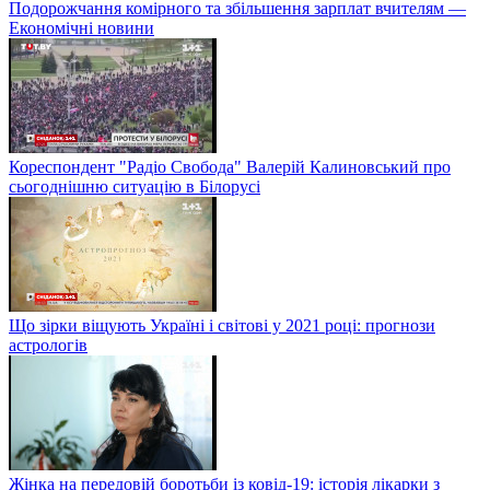
Подорожчання комірного та збільшення зарплат вчителям —
Економічні новини
Кореспондент "Радіо Свобода" Валерій Калиновський про
сьогоднішню ситуацію в Білорусі
Що зірки віщують Україні і світові у 2021 році: прогнози
астрологів
Жінка на передовій боротьби із ковід-19: історія лікарки з