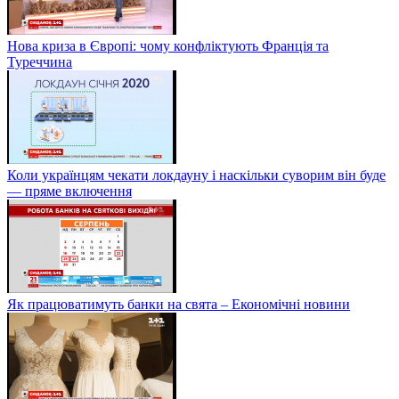
Нова криза в Європі: чому конфліктують Франція та
Туреччина
Коли українцям чекати локдауну і наскільки суворим він буде
— пряме включення
Як працюватимуть банки на свята – Економічні новини