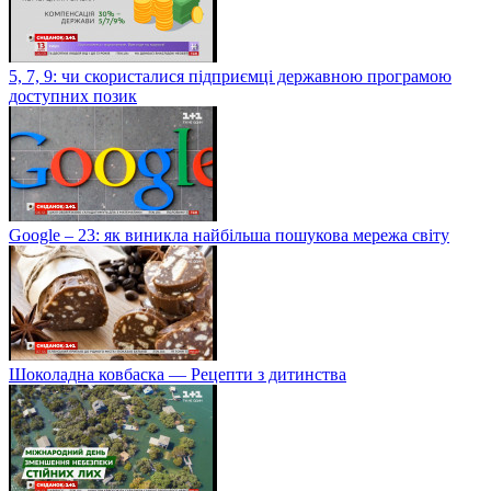
5, 7, 9: чи скористалися підприємці державною програмою
доступних позик
Google – 23: як виникла найбільша пошукова мережа світу
Шоколадна ковбаска — Рецепти з дитинства