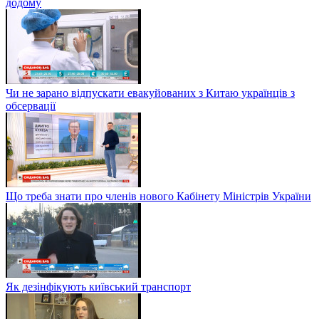
додому
Чи не зарано відпускати евакуйованих з Китаю українців з
обсервації
Що треба знати про членів нового Кабінету Міністрів України
Як дезінфікують київський транспорт