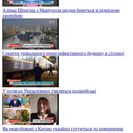
Алінка Шпагіна з Маріуполя щодня бореться зі рідкісною
хворобою
Секрети унікального енергоефективного будинку в столиці
У потягах Укрзалізниці з'являться поліцейські
Як евакуйовані з Китаю українці готуються до повернення