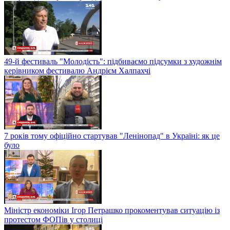
49-й фестиваль "Молодість": підбиваємо підсумки з художнім
керівником фестивалю Андрієм Халпахчі
7 років тому офіційно стартував "Ленінопад" в Україні: як це
було
Міністр економіки Ігор Петрашко прокоментував ситуацію із
протестом ФОПів у столиці