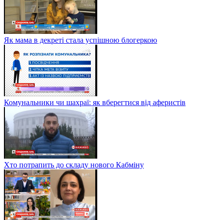
Як мама в декреті стала успішною блогеркою
Комунальники чи шахраї: як вберегтися від аферистів
Хто потрапить до складу нового Кабміну