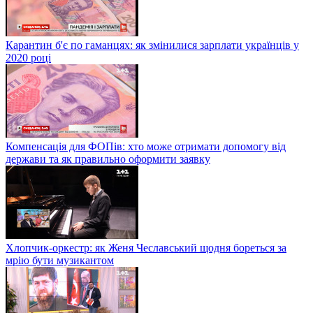
Карантин б'є по гаманцях: як змінилися зарплати українців у
2020 році
Компенсація для ФОПів: хто може отримати допомогу від
держави та як правильно оформити заявку
Хлопчик-оркестр: як Женя Чеславський щодня бореться за
мрію бути музикантом