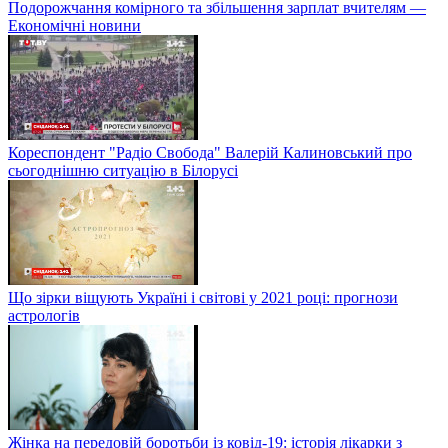
Подорожчання комірного та збільшення зарплат вчителям —
Економічні новини
Кореспондент "Радіо Свобода" Валерій Калиновський про
сьогоднішню ситуацію в Білорусі
Що зірки віщують Україні і світові у 2021 році: прогнози
астрологів
Жінка на передовій боротьби із ковід-19: історія лікарки з