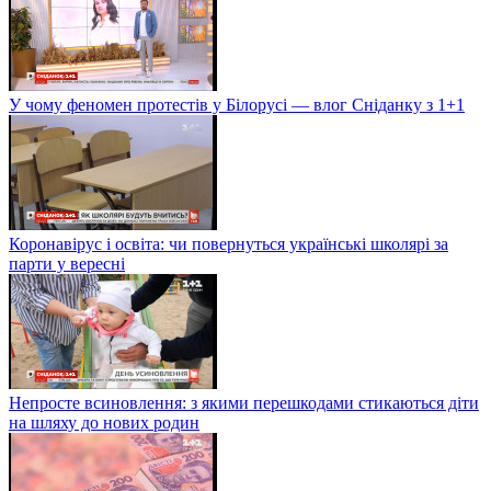
У чому феномен протестів у Білорусі — влог Сніданку з 1+1
Коронавірус і освіта: чи повернуться українські школярі за
парти у вересні
Непросте всиновлення: з якими перешкодами стикаються діти
на шляху до нових родин