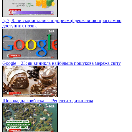
5, 7, 9: чи скористалися підприємці державною програмою
доступних позик
Google – 23: як виникла найбільша пошукова мережа світу
Шоколадна ковбаска — Рецепти з дитинства