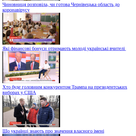
Чиновниця розповіла, чи готова Чернівецька область до
коронавірусу
Які фінансові бонуси отримають молоді українські вчителі
Хто буде головним конкурентом Трампа на президентських
виборах у США
Що українці знають про значення власного імені