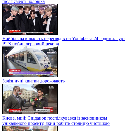
після смерті чоловіка
Найбільша кількість переглядів на Youtube за 24 години: гурт
BTS побив черговий рекорд
Залізничні квитки дорожчають
Києве, мий: Сніданок поспілкувався із засновником
унікального проєкту, який робить столицю чистішою