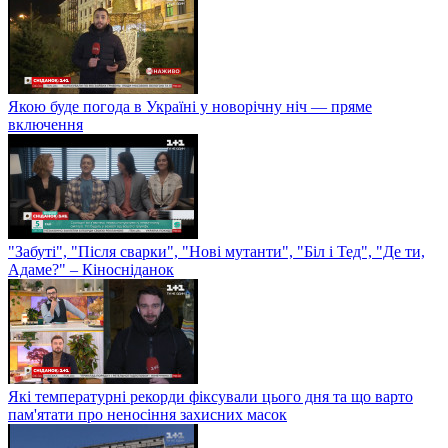
Якою буде погода в Україні у новорічну ніч — пряме
включення
"Забуті", "Після сварки", "Нові мутанти", "Біл і Тед", "Де ти,
Адаме?" – Кіносніданок
Які температурні рекорди фіксували цього дня та що варто
пам'ятати про неносіння захисних масок