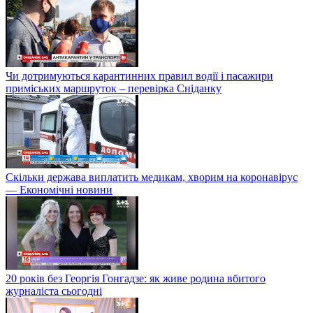
Чи дотримуються карантинних правил водії і пасажири
приміських маршруток – перевірка Сніданку
Скільки держава виплатить медикам, хворим на коронавірус
— Економічні новини
20 років без Георгія Гонгадзе: як живе родина вбитого
журналіста сьогодні