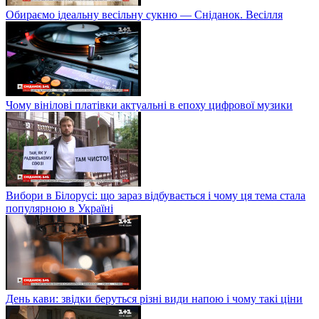
Обираємо ідеальну весільну сукню — Сніданок. Весілля
Чому вінілові платівки актуальні в епоху цифрової музики
Вибори в Білорусі: що зараз відбувається і чому ця тема стала
популярною в Україні
День кави: звідки беруться різні види напою і чому такі ціни