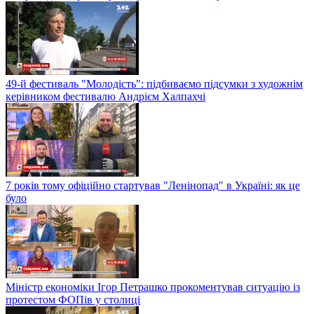
49-й фестиваль "Молодість": підбиваємо підсумки з художнім
керівником фестивалю Андрієм Халпахчі
7 років тому офіційно стартував "Ленінопад" в Україні: як це
було
Міністр економіки Ігор Петрашко прокоментував ситуацію із
протестом ФОПів у столиці