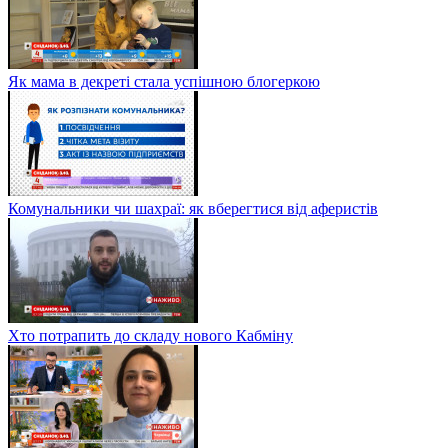
Як мама в декреті стала успішною блогеркою
Комунальники чи шахраї: як вберегтися від аферистів
Хто потрапить до складу нового Кабміну