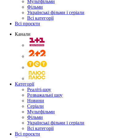
Мультфільми
Фільми
Українські фільми і серіали
Всі категорії
Всі проєкти
Канали
Категорії
Реаліті-шоу
Розважальні шоу
Новини
Серіали
Мультфільми
Фільми
Українські фільми і серіали
Всі категорії
Всі проєкти