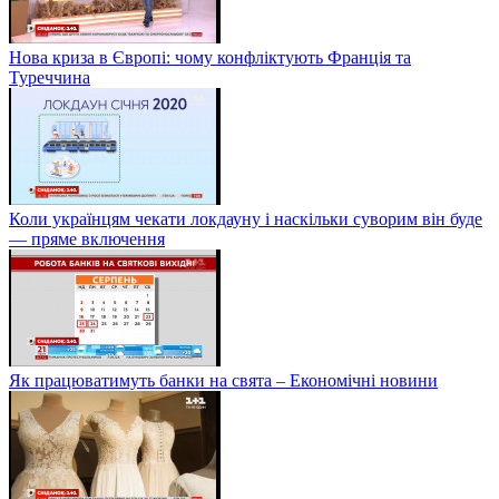
Нова криза в Європі: чому конфліктують Франція та
Туреччина
Коли українцям чекати локдауну і наскільки суворим він буде
— пряме включення
Як працюватимуть банки на свята – Економічні новини