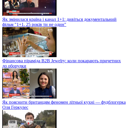
Як змінилася країна і канал 1+1: дивіться документальний
фільм "1+1. 25 років ти не один"
Фінансова піраміда B2B Jewelry: коли покарають причетних
до оборудки
Як пояснити британцям феномен літньої кухні — фудблогерка
Оля Геркулес