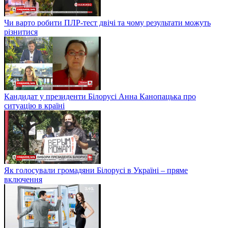
Чи варто робити ПЛР-тест двічі та чому результати можуть
різнитися
Кандидат у президенти Білорусі Анна Канопацька про
ситуацію в країні
Як голосували громадяни Білорусі в Україні – пряме
включення