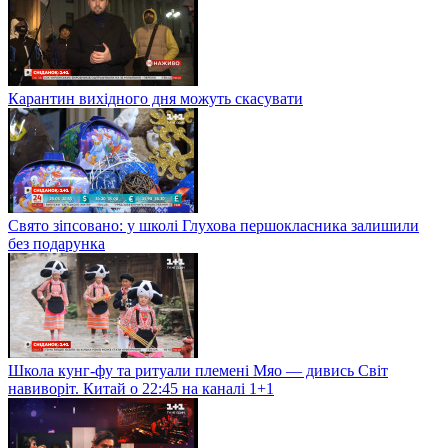
Карантин вихідного дня можуть скасувати
Свято зіпсовано: у школі Глухова першокласника залишили
без подарунка
Школа кунг-фу та ритуали племені Мяо — дивись Світ
навиворіт. Китай о 22:45 на каналі 1+1