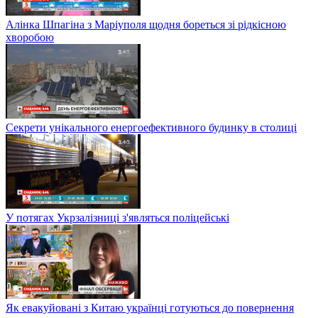
Алінка Шпагіна з Маріуполя щодня бореться зі рідкісною
хворобою
Секрети унікального енергоефективного будинку в столиці
У потягах Укрзалізниці з'являться поліцейські
Як евакуйовані з Китаю українці готуються до повернення