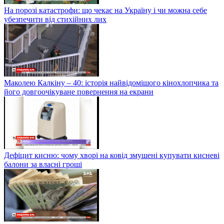
На порозі катастрофи: що чекає на Україну і чи можна себе
убезпечити від стихійних лих
Маколею Калкіну – 40: історія найвідомішого кінохлопчика та
його довгоочікуване повернення на екрани
Дефіцит кисню: чому хворі на ковід змушені купувати кисневі
балони за власні гроші