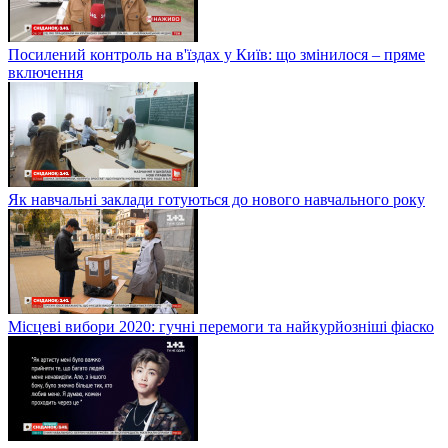
Посилений контроль на в'їздах у Київ: що змінилося – пряме
включення
Як навчальні заклади готуються до нового навчального року
Місцеві вибори 2020: гучні перемоги та найкурйозніші фіаско