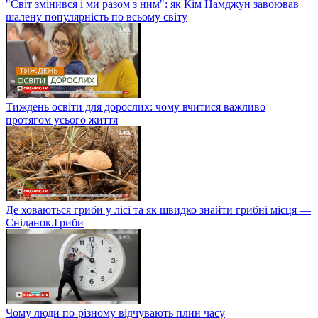
"Світ змінився і ми разом з ним": як Кім Намджун завоював
шалену популярність по всьому світу
Тиждень освіти для дорослих: чому вчитися важливо
протягом усього життя
Де ховаються гриби у лісі та як швидко знайти грибні місця —
Сніданок.Гриби
Чому люди по-різному відчувають плин часу