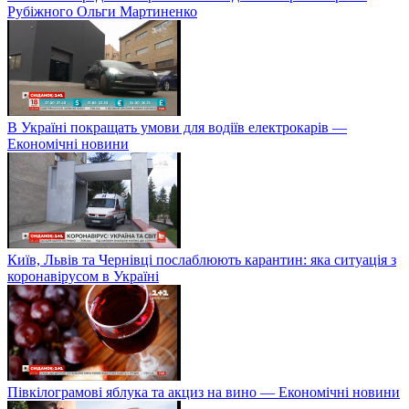
Рубіжного Ольги Мартиненко
В Україні покращать умови для водіїв електрокарів —
Економічні новини
Київ, Львів та Чернівці послаблюють карантин: яка ситуація з
коронавірусом в Україні
Півкілограмові яблука та акциз на вино — Економічні новини