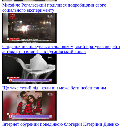
Михайло Рогальський поділився подробицями свого
соціального експерименту
Сніданок поспілкувався з чоловіком, який врятував людей з
автівки, що вилетіла в Русанівський канал
Що таке сухий лід і коли він може бути небезпечним
Інтернет обурений поведінкою блогерки Катерини Діденко