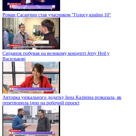
Роман Сасанчин став учасником "Голосу країни 10"
Сніданок побував на великому концерті Jerry Heil у
Василькові
Авторка унікального додатку Інна Калініна розказала, як
перетворила ідею на робочий проєкт