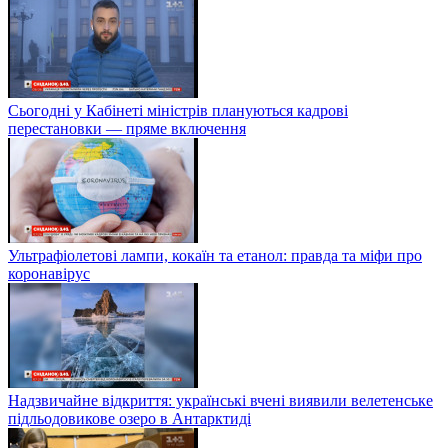
Сьогодні у Кабінеті міністрів плануються кадрові
перестановки — пряме включення
Ультрафіолетові лампи, кокаїн та етанол: правда та міфи про
коронавірус
Надзвичайне відкриття: українські вчені виявили велетенське
підльодовикове озеро в Антарктиді