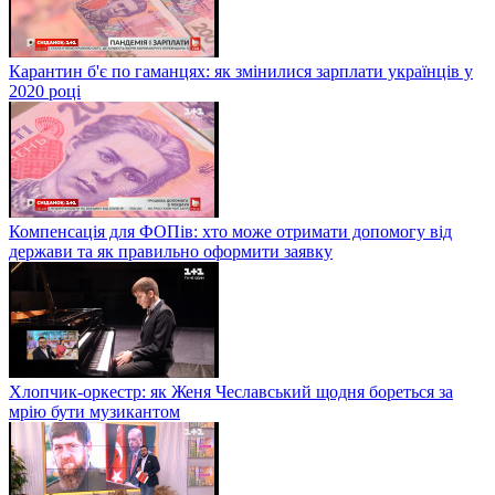
Карантин б'є по гаманцях: як змінилися зарплати українців у
2020 році
Компенсація для ФОПів: хто може отримати допомогу від
держави та як правильно оформити заявку
Хлопчик-оркестр: як Женя Чеславський щодня бореться за
мрію бути музикантом