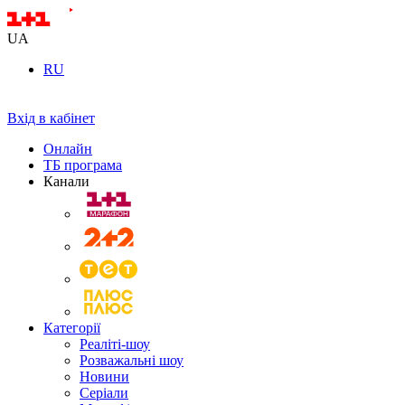
UA
RU
Вхід в кабінет
Онлайн
ТБ програма
Канали
Категорії
Реаліті-шоу
Розважальні шоу
Новини
Серіали