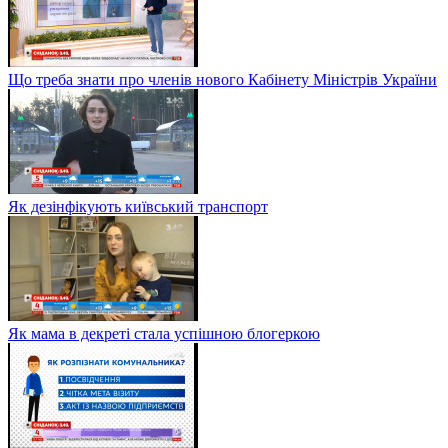
Що треба знати про членів нового Кабінету Міністрів України
Як дезінфікують київський транспорт
Як мама в декреті стала успішною блогеркою