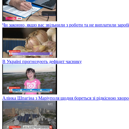
Чи законно, якщо вас звільнили з роботи та не виплатили заро
В Україні прогнозують дефіцит часнику
Алінка Шпагіна з Маріуполя щодня бореться зі рідкісною хвор