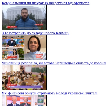
Комунальники чи шахраї: як вберегтися від аферистів
Хто потрапить до складу нового Кабміну
Чиновниця розповіла, чи готова Чернівецька область до корона
Які фінансові бонуси отримають молоді українські вчителі