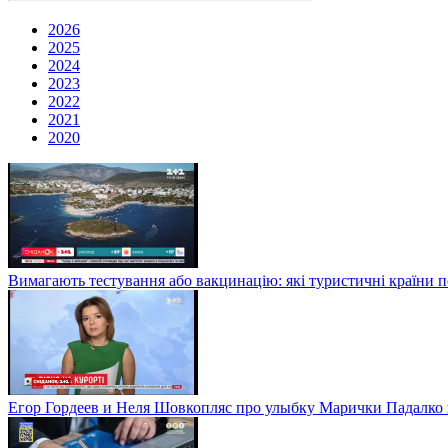
2026
2025
2024
2023
2022
2021
2020
Вимагають тестування або вакцинацію: які туристичні країни 
Егор Гордеев и Неля Шовкопляс про улыбку Марички Падалко