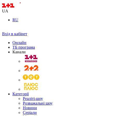
UA
RU
Вхід в кабінет
Онлайн
ТБ програма
Канали
Категорії
Реаліті-шоу
Розважальні шоу
Новини
Серіали