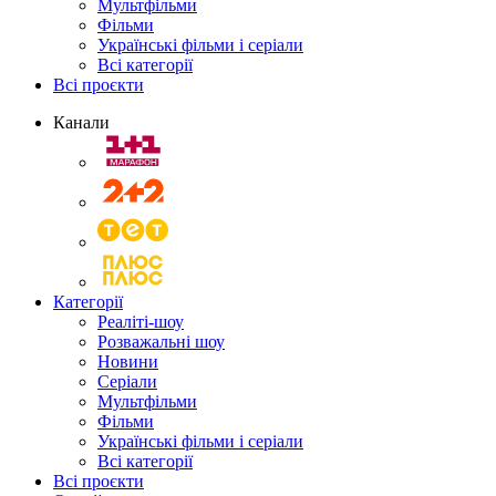
Мультфільми
Фільми
Українські фільми і серіали
Всі категорії
Всі проєкти
Канали
Категорії
Реаліті-шоу
Розважальні шоу
Новини
Серіали
Мультфільми
Фільми
Українські фільми і серіали
Всі категорії
Всі проєкти