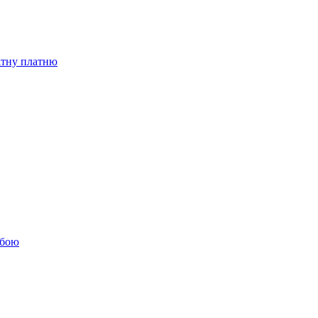
бітну платню
обою