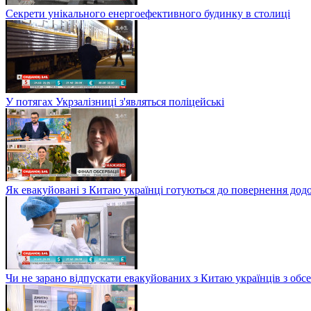
Секрети унікального енергоефективного будинку в столиці
У потягах Укрзалізниці з'являться поліцейські
Як евакуйовані з Китаю українці готуються до повернення дод
Чи не зарано відпускати евакуйованих з Китаю українців з обсе