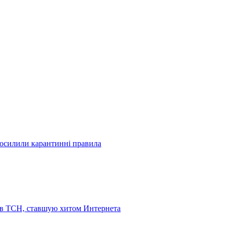
посилили карантинні правила
 в ТСН, ставшую хитом Интернета