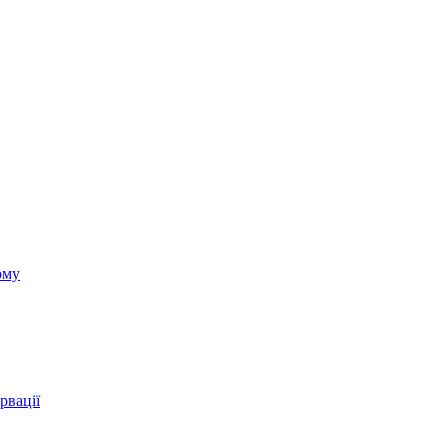
ому
рвації